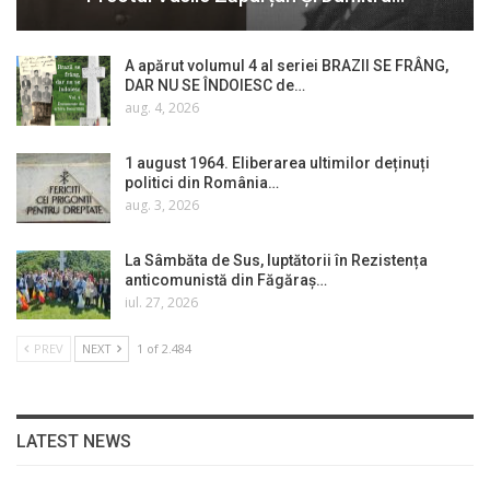
A apărut volumul 4 al seriei BRAZII SE FRÂNG,
DAR NU SE ÎNDOIESC de…
aug. 4, 2026
1 august 1964. Eliberarea ultimilor deținuți
politici din România…
aug. 3, 2026
La Sâmbăta de Sus, luptătorii în Rezistența
anticomunistă din Făgăraș…
iul. 27, 2026
PREV
NEXT
1 of 2.484
LATEST NEWS