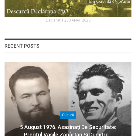
Declaratia 230 ANAF 2020
RECENT POSTS
Cultură
5 August 1976. Asasinați De Securitate:
Preotul Vasile Zăpârțan Și Dumitru…