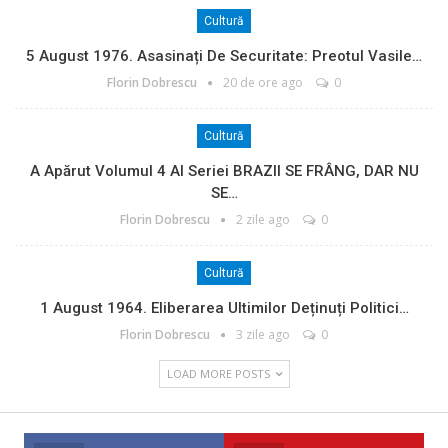
Cultură
5 August 1976. Asasinați De Securitate: Preotul Vasile…
Florin Dobrescu
20 de ore ago
0
Cultură
A Apărut Volumul 4 Al Seriei BRAZII SE FRÂNG, DAR NU
SE…
Florin Dobrescu
2 zile ago
0
Cultură
1 August 1964. Eliberarea Ultimilor Deținuți Politici…
Florin Dobrescu
3 zile ago
0
LOAD MORE POSTS