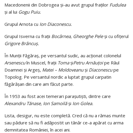
Macedonenii din Dobrogea şi-au avut grupul fraţilor
Fudulea
şi al lui
Gogu Puiu.
Grupul Arnota cu
Ion Diaconescu.
Grupul Isverna cu fraţii
Bocârnea, Gheorghe Pele
şi cu ofiţerul
Grigore Brâncuş.
În Munţii Făgăraş, pe versantul sudic, au acţionat colonelul
Arsenescu
în Muscel, fraţii
Toma
şi
Petru Arnăuţoi
pe Râul
Doamnei şi Argeş,
Matei – Moldoveanu
şi
Diaconescu
pe
Topolog. Pe versantul nordic a luptat grupul carpatin
făgărăşan din care am făcut parte.
În 1953 au fost acei temerari paraşutişti, dintre care
Alexandru Tănase, Ion Samoilă
şi
Ion Golea.
Lista, desigur, nu este completă. Cred că nu a rămas munte
sau pădure să nu fi adăpostit un tânăr ce-a apărat cu arma
demnitatea României, în acei ani.