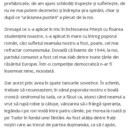
prefabricate, de am ajuns schilodiţi trupeşte şi sufleteşte, de
nu ne mai putem dezmetici şi îndrepta şira spinării, chiar şi
după ce “urâciunea pustiirii” a plecat de la noi.
Dresajul ce s-a aplicat în mic în închisoarea Piteşti cu floarea
studenţimii noastre, s-a aplicat în mare cu întreg poporul
român, căci sufletul neamului nostru a fost, poate, cel mai
refractar comunismului. Dovadă că înainte de 1944, la noi,
partidul comunist a fost cel mai slab dintre toate ţările din
răsăritul Europei. Într-o competiţie democratică n-ar fi
însemnat nimic, niciodată.
Dar acest pitic avea în spate tancurile sovietice. În schimb,
trebuie să recunoaştem, în sânul poporului nostru o boală
cronică: sindromul lui Iuda, ce a făcut ca, atunci când neamul a
vrut să rupă robie şi cătuşe, vânzarea să-i frângă speranţa,
legându-l pe Ion Vodă între patru cămile, pe Horea la roată şi
pe Tudor în fundul unei fântâni. Au fost atâţia dintre fraţii
noştri care au trecut de partea duşmanului, ca să-l ajute,