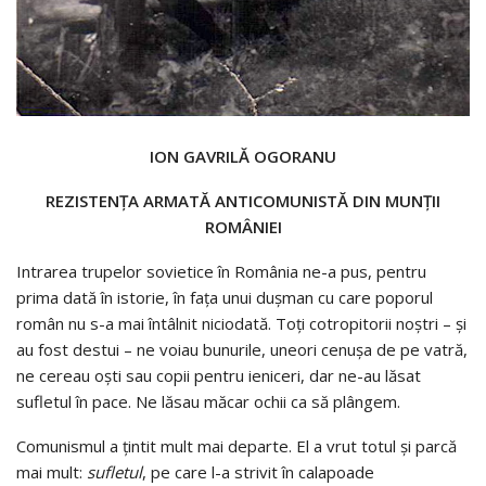
ION GAVRILĂ OGORANU
REZISTENŢA ARMATĂ ANTICOMUNISTĂ DIN MUNŢII
ROMÂNIEI
Intrarea trupelor sovietice în România ne-a pus, pentru
prima dată în istorie, în faţa unui duşman cu care poporul
român nu s-a mai întâlnit niciodată. Toţi cotropitorii noştri – şi
au fost destui – ne voiau bunurile, uneori cenuşa de pe vatră,
ne cereau oşti sau copii pentru ieniceri, dar ne-au lăsat
sufletul în pace. Ne lăsau măcar ochii ca să plângem.
Comunismul a ţintit mult mai departe. El a vrut totul şi parcă
mai mult:
sufletul
, pe care l-a strivit în calapoade