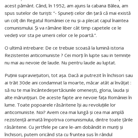
acest pământ. Când, în 1952, am ajuns la cabana Bâlea, am
spus sutelor de turişti: “- Spuneţi celor din ţară că mai există
un colţ din Regatul României ce nu şi-a plecat capul înaintea
comunismului. Şi va rămâne liber cât timp capetele ce le
vedeţi vor sta pe umerii celor ce le poartă.”.
O ultimă intrebare: De ce trebuie scoasă la lumină istoria
Rezistentei anticomuniste ? Cei morţi în lupte sau in temniţe
nu mai au nevoie de laude. Nu pentru laude au luptat.
Puţinii supravieţuitori, tot aşa. Dacă ai putrezit în închisori sau
ai trăit 30de ani condamnat la moarte, măcar atât ai învăţat :
să nu te mai încântedeşertăciunile omeneşti, gloria, lauda şi
alte mărunţişuri. De aceste fapte are nevoie faţa României în
lume. Toate popoarele răsăritene îşi au revoluţiile lor
anticomuniste. Noi? Avem cea mai lungă şi cea mai amplă
rezistenţă armată împotriva comunismului, dintre toate ţările
răsăritene. Cu jertfele pe care le-am dobândit in munţi şi
închisori, putem oricând sta cu fruntea sus în rândul