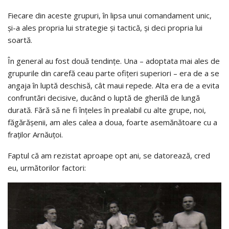
Fiecare din aceste grupuri, în lipsa unui comandament unic,
şi-a ales propria lui strategie şi tactică, şi deci propria lui
soartă.
În general au fost două tendinţe. Una – adoptata mai ales de
grupurile din carefă ceau parte ofiţeri superiori – era de a se
angaja în luptă deschisă, cât maui repede. Alta era de a evita
confruntări decisive, ducând o luptă de gherilă de lungă
durată. Fără să ne fi înţeles în prealabil cu alte grupe, noi,
făgărăşenii, am ales calea a doua, foarte asemănătoare cu a
fraţilor Arnăuţoi.
Faptul că am rezistat aproape opt ani, se datorează, cred
eu, următorilor factori: