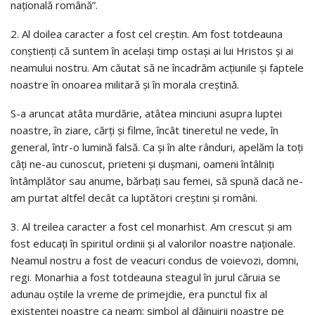
naţională română”.
2. Al doilea caracter a fost cel creştin. Am fost totdeauna
conştienţi că suntem în acelaşi timp ostaşi ai lui Hristos şi ai
neamului nostru. Am căutat să ne încadrăm acţiunile şi faptele
noastre în onoarea militară şi în morala creştină.
S-a aruncat atâta murdărie, atâtea minciuni asupra luptei
noastre, în ziare, cărţi şi filme, încât tineretul ne vede, în
general, într-o lumină falsă. Ca şi în alte rânduri, apelăm la toţi
câţi ne-au cunoscut, prieteni şi duşmani, oameni întâlniţi
întâmplător sau anume, bărbaţi sau femei, să spună dacă ne-
am purtat altfel decât ca luptători creştini şi români.
3. Al treilea caracter a fost cel monarhist. Am crescut şi am
fost educaţi în spiritul ordinii şi al valorilor noastre naţionale.
Neamul nostru a fost de veacuri condus de voievozi, domni,
regi. Monarhia a fost totdeauna steagul în jurul căruia se
adunau oştile la vreme de primejdie, era punctul fix al
existenţei noastre ca neam: simbol al dăinuirii noastre pe