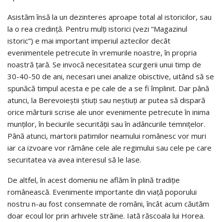
Asistăm însă la un dezinteres aproape total al istoricilor, sau
la o rea credinţă. Pentru mulţi istorici (vezi “Magazinul
istoric”) e mai important imperiul aztecilor decât
evenimentele petrecute în vremurile noastre, în propria
noastră ţară. Se invocă necesitatea scurgerii unui timp de
30-40-50 de ani, necesari unei analize obisctive, uitând să se
spunăcă timpul acesta e pe cale de a se fi împlinit. Dar până
atunci, la Berevoieştii ştiuţi sau neştiuţi ar putea să dispară
orice mărturii scrise ale unor evenimente petrecute în inima
munţilor, în beciurile securităţii sau în adâncurile temniţelor.
Până atunci, martorii patimilor neamului românesc vor muri
iar ca izvoare vor rămâne cele ale regimului sau cele pe care
securitatea va avea interesul să le lase.
De altfel, în acest domeniu ne aflăm în plină tradiţie
românească. Evenimente importante din viaţă poporului
nostru n-au fost consemnate de români, încât acum căutăm
doar ecoul lor prin arhivele străine. Iată răscoala lui Horea.