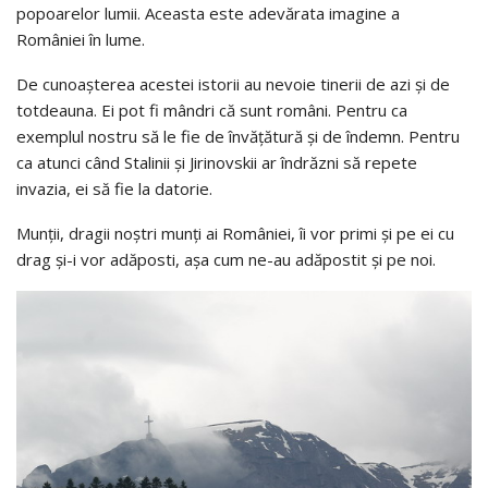
popoarelor lumii. Aceasta este adevărata imagine a
României în lume.
De cunoaşterea acestei istorii au nevoie tinerii de azi şi de
totdeauna. Ei pot fi mândri că sunt români. Pentru ca
exemplul nostru să le fie de învăţătură şi de îndemn. Pentru
ca atunci când Stalinii şi Jirinovskii ar îndrăzni să repete
invazia, ei să fie la datorie.
Munţii, dragii noştri munţi ai României, îi vor primi şi pe ei cu
drag şi-i vor adăposti, aşa cum ne-au adăpostit şi pe noi.