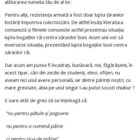
alăturarea numelui tău de al lor.
Pentru alţii, rezistenţa armată a fost doar lupta ţăranilor
înstăriţi împotriva colectivizării. De altfel însăşi literatura
comunistă şi filmele comuniste astfel prezentau situaţia:
lupta bogaţilor răi contra săracilor buni. Acum unii vor să
inverseze situaţia, prezentând lupta bogaţilor buni contra
săracilor răi.
Dar acum am putea fi încadraţi, bunăoară, noi, făgărăşenii, în
acest tipar, căci din zecile de studenţi, elevi, ofiţeri, nu
aveam nici unul avere personală, iar dintre părinţii noştri, cu
mare greutate, abia pe unul singur l-au putut socoti chiabur ?
E oare atât de greu să se înţeleagă că:
“nu pentru pătule şi pogoane
nu pentru o rumenă pâine
ci pentru ziua de mâine”