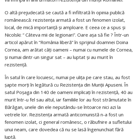
O altă prejudecată se caută a fi infiltrată în opinia publică
românească: rezistenţa armată a fost un fenomen izolat,
local, de mică importanţă şi amploare. E ceea ce a spus şi
Nicolski: “ Câteva mii de legionari”. Oare aşa să fie ? Într-un
articol apărut în “România liberă” în sprijinul doamnei Doina
Cornea, am arătat câţi oameni – numai cu numele de Cornea,
şi numai dintr-un singur sat – au luptat şi au murit în
rezistenţă.
În satul în care locuiesc, numai pe uliţa pe care stau, au fost
şapte morţi în legătură cu Rezistenţa din Munţii Apuseni. În
satul Poşaga din 140 de oameni implicaţi în rezistenţă, 40 au
murit într-u fel sau altul, iar familiile lor au fost strămutate în
Bărăgan, unele din ele neputându-se întoarce nici azi la
vetrele lor. Rezistenţa armată anticomunistă n-a fost un
fenomen izolat, ci general românesc, o răbufnire a sufletului
unui neam, care dovedea că nu se lasă îngenunchiat fără
luptă.