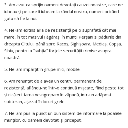
3. Am avut ca sprijin oameni devotaţi cauzei noastre, care ne
iubeau şi pe care îi iubeam la rândul nostru, oameni oricând
gata să fie la noi.
4. Ne-am extins aria de rezistenţă pe o suprafaţă cât mai
mare, în tot masivul Făgăraş, în munţii Perşani si pădurile din
dreapta Oltului, până spre Racoş, Sighişoara, Mediaş, Copşa,
Sibiu, pentru a “subţia” forţele securităţii trimise asupra
noastră.
5. Ne-am împărţit în grupe mici, mobile.
6. Am renunţat de a avea un centru permanent de
rezistenţă, aflându-ne într-o continuă mişcare, fiind peste tot
şi nicăieri. Iarna ne-ngropam în zăpadă, într-un adăpost
subteran, aşezat în locuri grele.
7. Ne-am pus la punct un bun sistem de informare la poalele
munţilor, cu oameni devotaţi şi pricepuţi.