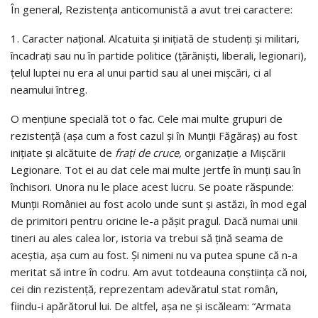
În general, Rezistenţa anticomunistă a avut trei caractere:
1. Caracter naţional. Alcatuita şi iniţiată de studenţi şi militari,
încadraţi sau nu în partide politice (ţărănişti, liberali, legionari),
ţelul luptei nu era al unui partid sau al unei mişcări, ci al
neamului întreg.
O menţiune specială tot o fac. Cele mai multe grupuri de
rezistenţă (aşa cum a fost cazul şi în Munţii Făgăraş) au fost
iniţiate şi alcătuite de
fraţi de cruce,
organizaţie a Mişcării
Legionare. Tot ei au dat cele mai multe jertfe în munţi sau în
închisori. Unora nu le place acest lucru. Se poate răspunde:
Munţii României au fost acolo unde sunt şi astăzi, în mod egal
de primitori pentru oricine le-a păşit pragul. Dacă numai unii
tineri au ales calea lor, istoria va trebui să ţină seama de
aceştia, aşa cum au fost. Şi nimeni nu va putea spune că n-a
meritat să intre în codru. Am avut totdeauna conştiinţa că noi,
cei din rezistenţă, reprezentam adevăratul stat român,
fiindu-i apărătorul lui. De altfel, aşa ne şi iscăleam: “Armata