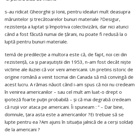
s-au ridicat Gheorghii şi Ionii, pentru idealuri mult deasupra
măruntelor şi trecătoarelor bunuri materiale ?Desigur,
rezistenţa a luptat şi împotriva colectivizării, dar nici atunci
când a fost făcută numai de ţărani, nu poate fi redusă la o
luptă pentru bunuri materiale.
temă de predilecţie a multora este că, de fapt, noi cei din
rezistenţă, ca şi paraşutiştii din 1953, n-am fost decât nişte
victime ale iluziei că vor veni americanii. Un pretins istoric de
origine română a venit tocmai din Canada să mă convingă de
acest lucru. A rămas năucit când i-am spus că noi nu credeam
în venirea americanilor – sau cel mult am luat-o drept o
ipoteză foarte puţin probabilă – şi că mai degrabă credeam
că ruşii vor ataca pe americani. Îi spuneam : “ – Dar bine,
domnule, ţara asta este a americanilor ?Ei trebuie să se
lupte pentru ea ?Am ajuns în situaţia jalnică de a cerşi soldaţi
de la americani ?