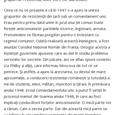
Ceea ce nu se preaştie e că în 1947 s-a ajuns la unirea
grupurilor de rezistenţă din ţară sub un comandament unic.
Erau pentru prima dată unite în jurul unui ţel comun toate
forţele anticomuniste: partidele istorice, legionarii, armata.
Pretutindeni se făceau pregătiri pentru o încleştare cu
regimul comunist. Odată realizată această înţelegere, a fost
anunţat Consiliul Naţional Român din Franţa. Desigur acesta a
înştiinţat guvernele apusene care au dat în studiu problema
serviciilor lor secrete. Din păcate, aici se aflau spioni sovietici
(ca Philby şi alţii), care informau Moscova de tot ce se
petrece. Şi astfels-a ajuns la arestarea, cu destul de mare
aproximaţie, a conducerii rezistenţei româneşti şi totodată a
mii de studenţi, elevi, militari, muncitori şi ţărani, în primăvara
anului 1948. Ecoul comandamentului unic a putut fi simţit în
procesul mamut din toamna anului 1948, în care au fost
implicaţi conducătorii forţelor anticomuniste. O mică parte tot
a rămas. Cam a zecea parte. Dar din această mică parte se
va înfiripa în anii următori rezistenţa din munţii României.