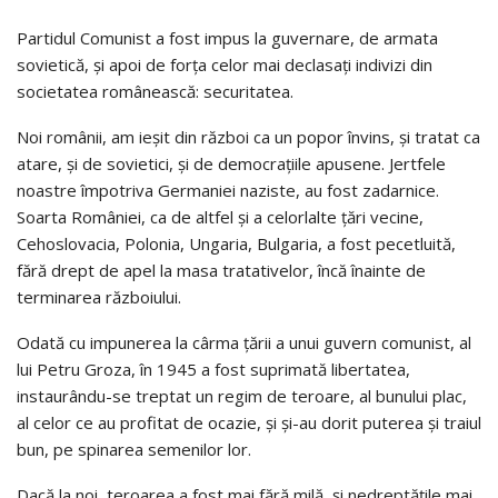
Partidul Comunist a fost impus la guvernare, de armata
sovietică, şi apoi de forţa celor mai declasaţi indivizi din
societatea românească: securitatea.
Noi românii, am ieşit din război ca un popor învins, şi tratat ca
atare, şi de sovietici, şi de democraţiile apusene. Jertfele
noastre împotriva Germaniei naziste, au fost zadarnice.
Soarta României, ca de altfel şi a celorlalte ţări vecine,
Cehoslovacia, Polonia, Ungaria, Bulgaria, a fost pecetluită,
fără drept de apel la masa tratativelor, încă înainte de
terminarea războiului.
Odată cu impunerea la cârma ţării a unui guvern comunist, al
lui Petru Groza, în 1945 a fost suprimată libertatea,
instaurându-se treptat un regim de teroare, al bunului plac,
al celor ce au profitat de ocazie, şi şi-au dorit puterea şi traiul
bun, pe spinarea semenilor lor.
Dacă la noi, teroarea a fost mai fără milă, şi nedreptăţile mai