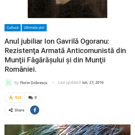
Cultură
Ultimele ştiri
Anul jubiliar Ion Gavrilă Ogoranu:
Rezistenţa Armată Anticomunistă din
Munţii Făgărăşului şi din Munţii
României.
Last updated
iun. 27, 2016
By
Florin Dobrescu
919
0
Share