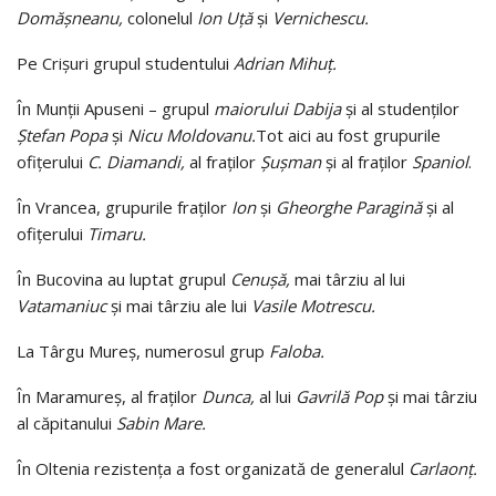
Domăşneanu,
colonelul
Ion Uţă
şi
Vernichescu.
Pe Crişuri grupul studentului
Adrian Mihuţ.
În Munţii Apuseni – grupul
maiorului Dabija
şi al studenţilor
Ştefan Popa
şi
Nicu Moldovanu.
Tot aici au fost grupurile
ofiţerului
C. Diamandi,
al fraţilor
Şuşman
şi al fraţilor
Spaniol
.
În Vrancea, grupurile fraţilor
Ion
şi
Gheorghe Paragină
şi al
ofiţerului
Timaru.
În Bucovina au luptat grupul
Cenuşă,
mai târziu al lui
Vatamaniuc
şi mai târziu ale lui
Vasile Motrescu.
La Târgu Mureş, numerosul grup
Faloba.
În Maramureş, al fraţilor
Dunca,
al lui
Gavrilă Pop
şi mai târziu
al căpitanului
Sabin Mare.
În Oltenia rezistenţa a fost organizată de generalul
Carlaonţ.