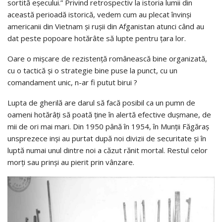
sortită eşecului.” Privind retrospectiv la istoria lumii din
această perioadă istorică, vedem cum au plecat învinşi
americanii din Vietnam şi ruşii din Afganistan atunci când au
dat peste popoare hotărâte să lupte pentru ţara lor.
Oare o mişcare de rezistenţă românească bine organizată,
cu o tactică şi o strategie bine puse la punct, cu un
comandament unic, n-ar fi putut birui ?
Lupta de gherilă are darul să facă posibil ca un pumn de
oameni hotărâţi să poată ţine în alertă efective duşmane, de
mii de ori mai mari. Din 1950 până în 1954, în Munţii Făgăraş
unsprezece inşi au purtat după noi divizii de securitate şi în
luptă numai unul dintre noi a căzut rănit mortal. Restul celor
morţi sau prinşi au pierit prin vânzare.