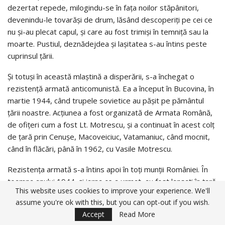
dezertat repede, milogindu-se în faţa noilor stăpânitori,
devenindu-le tovarăşi de drum, lăsând descoperiţi pe cei ce
nu şi-au plecat capul, şi care au fost trimişi în temniţă sau la
moarte. Pustiul, deznădejdea şi laşitatea s-au întins peste
cuprinsul ţării.
Şi totuşi în această mlaştină a disperării, s-a închegat o
rezistenţă armată anticomunistă. Ea a început în Bucovina, în
martie 1944, când trupele sovietice au păşit pe pământul
ţării noastre. Acţiunea a fost organizată de Armata Română,
de ofiţeri cum a fost Lt. Motrescu, şi a continuat în acest colţ
de ţară prin Cenuşe, Macoveiciuc, Vatamaniuc, când mocnit,
când în flăcări, până în 1962, cu Vasile Motrescu.
Rezistenţa armată s-a întins apoi în toţi munţii României. În
toamna anului 1944, şi iarna ce a urmat, au fost lansaţi în ţară
This website uses cookies to improve your experience. We'll
de germani, grupuri de paraşutişti, cu misiunea de a acţiona
assume you're ok with this, but you can opt-out if you wish.
la un moment favorabil, împotriva armatei sovietice, moment
Accept
Read More
care nu a mai venit. Unele grupuri, cunoscute de regimul