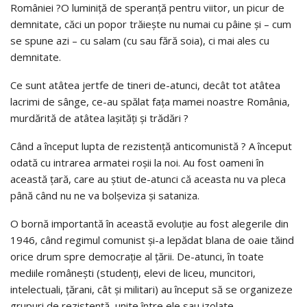
României ?O luminiţă de speranţă pentru viitor, un picur de
demnitate, căci un popor trăieşte nu numai cu pâine şi – cum
se spune azi – cu salam (cu sau fără soia), ci mai ales cu
demnitate.
Ce sunt atâtea jertfe de tineri de-atunci, decât tot atâtea
lacrimi de sânge, ce-au spălat faţa mamei noastre România,
murdărită de atâtea laşităţi şi trădări ?
Când a început lupta de rezistenţă anticomunistă ? A început
odată cu intrarea armatei roşii la noi. Au fost oameni în
această ţară, care au ştiut de-atunci că aceasta nu va pleca
până când nu ne va bolşeviza şi sataniza.
O bornă importantă în această evoluţie au fost alegerile din
1946, când regimul comunist şi-a lepădat blana de oaie tăind
orice drum spre democraţie al ţării. De-atunci, în toate
mediile româneşti (studenţi, elevi de liceu, muncitori,
intelectuali, ţărani, cât şi militari) au început să se organizeze
grupuri de rezistenţă, unite între ele sau izolate.