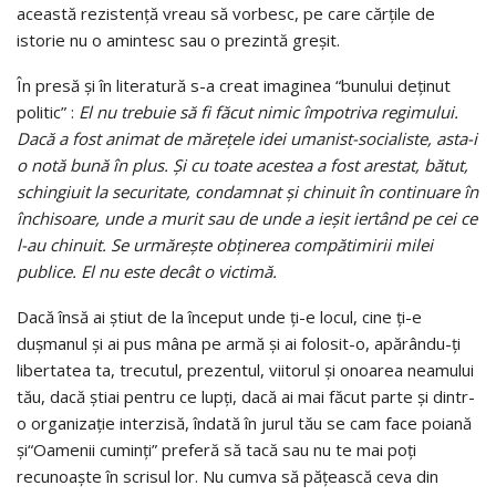
această rezistenţă vreau să vorbesc, pe care cărţile de
istorie nu o amintesc sau o prezintă greşit.
În presă şi în literatură s-a creat imaginea “bunului deţinut
politic” :
El nu trebuie să fi făcut nimic împotriva regimului.
Dacă a fost animat de măreţele idei umanist-socialiste, asta-i
o notă bună în plus. Şi cu toate acestea a fost arestat, bătut,
schingiuit la securitate, condamnat şi chinuit în continuare în
închisoare, unde a murit sau de unde a ieşit iertând pe cei ce
l-au chinuit. Se urmăreşte obţinerea compătimirii milei
publice. El nu este decât o victimă.
Dacă însă ai ştiut de la început unde ţi-e locul, cine ţi-e
duşmanul şi ai pus mâna pe armă şi ai folosit-o, apărându-ţi
libertatea ta, trecutul, prezentul, viitorul şi onoarea neamului
tău, dacă ştiai pentru ce lupţi, dacă ai mai făcut parte şi dintr-
o organizaţie interzisă, îndată în jurul tău se cam face poiană
şi“Oamenii cuminţi” preferă să tacă sau nu te mai poţi
recunoaşte în scrisul lor. Nu cumva să păţească ceva din