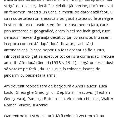
strigătoare la cer, decât în celelalte ţări vecine, dacă am avut
un fenomen Piteşti şi un Canal al morţii, se datorează faptului
că în societatea românească s-au găsit atâtea suflete negre
în stare de orice josnicie. Am fost de asemenea ţara, care
prin aşezarea ei geografică, eram în cel mai înalt grad, rupţi
de apus, neavând graniţă decât cu ţări comuniste. Intrasem
în epoca comunistă după două dictaturi, carlistă şi
antonesciană, în care poporul a fost dresat să fie supus,
înfricoşat şi obligat să execute tot ce i s-a comandat. Trebuie
amintit că în două rânduri (1938 şi 1941), alegătorii erau duşi
să voteze pe faţă, „da” sau „nu”, în coloane, însoţiţi de
jandarmi cu baioneta la armă.
Am devenit repede ţara de batjocură a Anei Pauker, Luca
Laslo, Gheorghe Gheorghiu –Dej, Burăh Tescovici (Teohari
Georgescu), Pantiuşa Botnarenco, Alexandru Nicolski, Walter
Roman, Vincse, şi Aranici.
Oamenii politici şi de cultură, fără coloană vertebrală, au