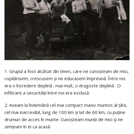
1. Grupul a fost alcătuit din tineri, care ne cunoşteam de mici,
copilărisem, crescusem şi ne educasem împreună. Între noi
era o încredere deplină ; mai mult, o dragoste deplină . O
infiltrare a securităţii între noi era exclusă.
2. Aveam la îndemână cel mai compact masiv muntos al ţării,
cel mai inaccesibil, lung de 100 km şi lat de 60 km, cu puţine
drumuri de acces în munte. Cunoşteam munţii de mici şi ne
simţeam în ei ca acasă.