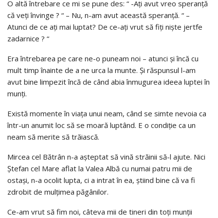
O altă întrebare ce mi se pune des: “ -Aţi avut vreo speranţă
că veţi învinge ? “ – Nu, n-am avut această speranţă. “ –
Atunci de ce aţi mai luptat? De ce-aţi vrut să fiţi nişte jertfe
zadarnice ? “
Era întrebarea pe care ne-o puneam noi – atunci şi încă cu
mult timp înainte de a ne urca la munte. Şi răspunsul l-am
avut bine limpezit încă de când abia înmugurea ideea luptei în
munţi.
Există momente în viaţa unui neam, când se simte nevoia ca
într-un anumit loc să se moară luptând. E o condiţie ca un
neam să merite să trăiască.
Mircea cel Bătrân n-a aşteptat să vină străinii să-l ajute. Nici
Ştefan cel Mare aflat la Valea Albă cu numai patru mii de
ostaşi, n-a ocolit lupta, ci a intrat în ea, ştiind bine că va fi
zdrobit de mulţimea păgânilor.
Ce-am vrut să fim noi, câteva mii de tineri din toţi munţii