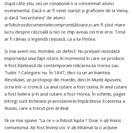
După câte ştiu, nici un conaţional n-a consemnat atunci
evenimentul. Dacă n-ar fi venit ziarişti şi graficieni de la Viena,
şi dacă “securitatea” de atunci
arfidistrusdocumentelecompromiţătoare,n-am fi ştiut mare
lucru despre răscoală şi nici ce chip aveau cei trei eroi. Totul
ar fi rămas o legendă ceţoasă, ca a lui Pintea.
Şi mai avem noi, Românii, un defect: Nu preţuim niciodată
importanţa unui fapt istoric în momentul în care se produce.
A fost înţeleasă de contemporani ridicarea lui Horea sau
Tudor ? Categoric nu. În 1847, deci cu un an înaintea
Revoluţiei, un protopop din Huedin, deci în Munţii Apuseni,
scria într-o cronică: La anul cutare a fost ciuma, în anul cutare
a fost holera şi în anul cutare a fost Horea. În schimb, pagini
întregi sunt închinate pravoslavnicei împărătese Ecaterina a
Rusiei, care a trecut prin Ardeal.
Ni se mai spune: “La ce v-a folosit lupta ? Doar n-aţi învins
comunismul. Aţi fost învinşi voi. V-aţi înhămat la o acţiune