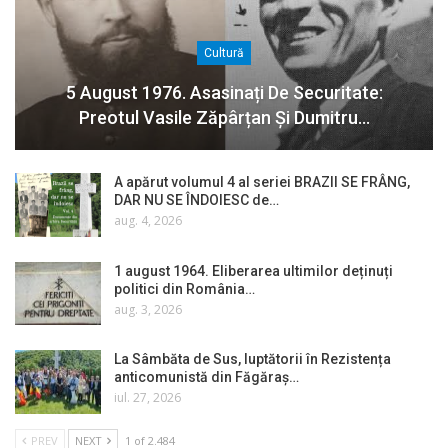
Cultură
5 August 1976. Asasinați De Securitate:
Preotul Vasile Zăpârțan Și Dumitru…
A apărut volumul 4 al seriei BRAZII SE FRÂNG,
DAR NU SE ÎNDOIESC de…
aug. 4, 2026
1 august 1964. Eliberarea ultimilor deținuți
politici din România…
aug. 3, 2026
La Sâmbăta de Sus, luptătorii în Rezistența
anticomunistă din Făgăraș…
iul. 27, 2026
PREV
NEXT
1 of 2.484