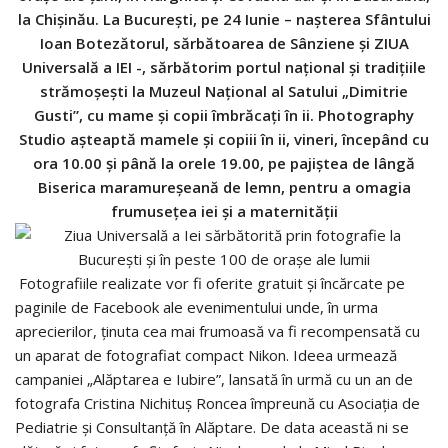
la Chișinău. La București, pe 24 Iunie – nașterea Sfântului
Ioan Botezătorul, sărbătoarea de Sânziene și ZIUA
Universală a IEI -, sărbătorim portul național și tradițiile
strămoșești la Muzeul Național al Satului „Dimitrie
Gusti”, cu mame și copii îmbrăcați în ii. Photography
Studio așteaptă mamele și copiii în ii, vineri, începând cu
ora 10.00 și până la orele 19.00, pe pajiștea de lângă
Biserica maramureșeană de lemn, pentru a omagia
frumusețea iei și a maternității
Fotografiile realizate vor fi oferite gratuit și încărcate pe
paginile de Facebook ale evenimentului unde, în urma
aprecierilor, ținuta cea mai frumoasă va fi recompensată cu
un aparat de fotografiat compact Nikon. Ideea urmează
campaniei „Alăptarea e Iubire”, lansată în urmă cu un an de
fotografa Cristina Nichituș Roncea împreună cu Asociația de
Pediatrie și Consultanță în Alăptare. De data această ni se