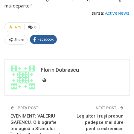
mai departe!”
sursa:
ActiveNews
675
0
Share
Facebook
Florin Dobrescu
PREV POST
NEXT POST
EVENIMENT: VALERIU
Legiuitorii ruşi propun
GAFENCU. O biografie
pedepse mai dure
teologică a Sfântului
pentru extremism