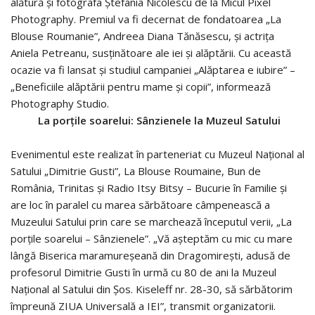
alătură și fotografa Ștefania Nicolescu de la Micul Pixel
Photography. Premiul va fi decernat de fondatoarea „La
Blouse Roumanie”, Andreea Diana Tănăsescu, și actrița
Aniela Petreanu, susținătoare ale iei și alăptării. Cu această
ocazie va fi lansat și studiul campaniei „Alăptarea e iubire” –
„Beneficiile alăptării pentru mame și copii”, informează
Photography Studio.
La porțile soarelui: Sânzienele la Muzeul Satului
Evenimentul este realizat în parteneriat cu Muzeul Național al
Satului „Dimitrie Gusti”, La Blouse Roumaine, Bun de
România, Trinitas și Radio Itsy Bitsy – Bucurie în Familie și
are loc în paralel cu marea sărbătoare câmpenească a
Muzeului Satului prin care se marchează începutul verii, „La
porțile soarelui – Sânzienele”. „Vă așteptăm cu mic cu mare
lângă Biserica maramureșeană din Dragomirești, adusă de
profesorul Dimitrie Gusti în urmă cu 80 de ani la Muzeul
Național al Satului din Șos. Kiseleff nr. 28-30, să sărbătorim
împreună ZIUA Universală a IEI”, transmit organizatorii.