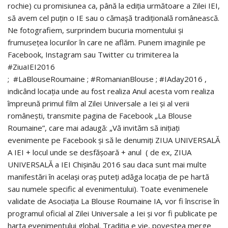
rochie) cu promisiunea ca, până la ediția următoare a Zilei IEI,
să avem cel puțin o IE sau o cămașă tradițională românească.
Ne fotografiem, surprindem bucuria momentului și
frumusețea locurilor în care ne aflăm. Punem imaginile pe
Facebook, Instagram sau Twitter cu trimiterea la
#ZiuaIEI2016
; #LaBlouseRoumaine ; #RomanianBlouse ; #IAday2016 ,
indicând locația unde au fost realiza Anul acesta vom realiza
împreună primul film al Zilei Universale a Iei și al verii
românești, transmite pagina de Facebook „La Blouse
Roumaine”, care mai adaugă: „Vă invităm să inițiați
evenimente pe Facebook și să le denumiți ZIUA UNIVERSALĂ
A IEI + locul unde se desfășoară + anul ( de ex, ZIUA
UNIVERSALĂ a IEI Chișinău 2016 sau daca sunt mai multe
manifestări în același oraș puteți adăga locația de pe hartă
sau numele specific al evenimentului). Toate evenimenele
validate de Asociația La Blouse Roumaine IA, vor fi înscrise în
programul oficial al Zilei Universale a Iei și vor fi publicate pe
harta evenimentului global. Tradiția e vie, povestea merge