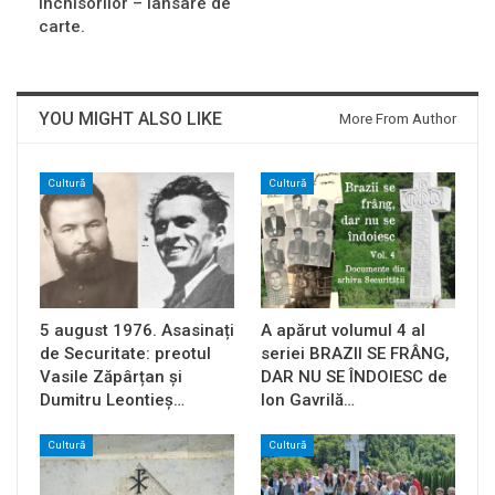
Închisorilor – lansare de
carte.
YOU MIGHT ALSO LIKE
More From Author
Cultură
Cultură
5 august 1976. Asasinați
A apărut volumul 4 al
de Securitate: preotul
seriei BRAZII SE FRÂNG,
Vasile Zăpârțan și
DAR NU SE ÎNDOIESC de
Dumitru Leontieș…
Ion Gavrilă…
Cultură
Cultură