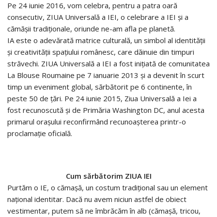
Pe 24 iunie 2016, vom celebra, pentru a patra oară
consecutiv, ZIUA Universală a IEI, o celebrare a IEI și a
cămășii tradiționale, oriunde ne-am afla pe planetă.
IA este o adevărată matrice culturală, un simbol al identității
și creativității spațiului românesc, care dăinuie din timpuri
străvechi. ZIUA Universală a IEI a fost inițiată de comunitatea
La Blouse Roumaine pe 7 ianuarie 2013 și a devenit în scurt
timp un eveniment global, sărbătorit pe 6 continente, în
peste 50 de țări. Pe 24 iunie 2015, Ziua Universală a Iei a
fost recunoscută și de Primăria Washington DC, anul acesta
primarul orașului reconfirmând recunoașterea printr-o
proclamație oficială.
Cum sărbătorim ZIUA IEI
Purtăm o IE, o cămașă, un costum tradițional sau un element
național identitar. Dacă nu avem niciun astfel de obiect
vestimentar, putem să ne îmbrăcăm în alb (cămașă, tricou,