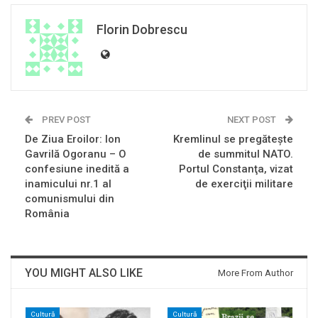
Florin Dobrescu
PREV POST
NEXT POST
De Ziua Eroilor: Ion
Kremlinul se pregăteşte
Gavrilă Ogoranu – O
de summitul NATO.
confesiune inedită a
Portul Constanţa, vizat
inamicului nr.1 al
de exerciţii militare
comunismului din
România
YOU MIGHT ALSO LIKE
More From Author
Cultură
Cultură