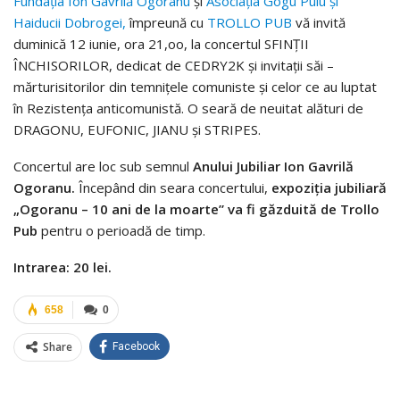
Fundaţia Ion Gavrilă Ogoranu
şi
Asociaţia Gogu Puiu şi
Haiducii Dobrogei,
împreună cu
TROLLO PUB
vă invită
duminică 12 iunie, ora 21,oo, la concertul SFINŢII
ÎNCHISORILOR, dedicat de CEDRY2K şi invitaţii săi –
mărturisitorilor din temniţele comuniste şi celor ce au luptat
în Rezistenţa anticomunistă. O seară de neuitat alături de
DRAGONU, EUFONIC, JIANU şi STRIPES.
Concertul are loc sub semnul
Anului Jubiliar Ion Gavrilă
Ogoranu.
Începând din seara concertului,
expoziţia jubiliară
„Ogoranu – 10 ani de la moarte” va fi găzduită de Trollo
Pub
pentru o perioadă de timp.
Intrarea: 20 lei.
658
0
Share
Facebook