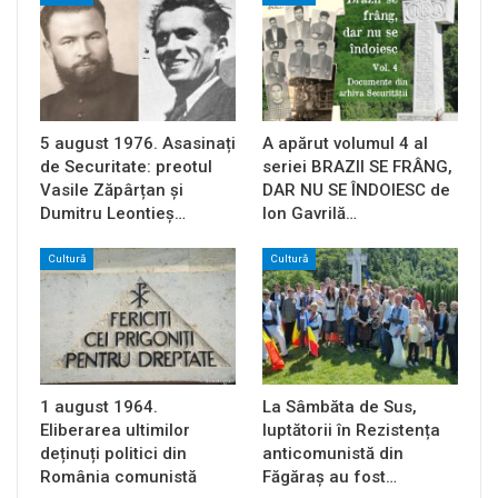
5 august 1976. Asasinați
A apărut volumul 4 al
de Securitate: preotul
seriei BRAZII SE FRÂNG,
Vasile Zăpârțan și
DAR NU SE ÎNDOIESC de
Dumitru Leontieș…
Ion Gavrilă…
Cultură
Cultură
1 august 1964.
La Sâmbăta de Sus,
Eliberarea ultimilor
luptătorii în Rezistența
deținuți politici din
anticomunistă din
România comunistă
Făgăraș au fost…