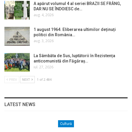
A apărut volumul 4 al seriei BRAZII SE FRÂNG,
DAR NU SE ÎNDOIESC de…
aug. 4, 2026
1 august 1964. Eliberarea ultimilor deținuți
politici din România…
aug. 3, 2026
La Sâmbăta de Sus, luptătorii în Rezistența
anticomunistă din Făgăraș…
iul. 27, 2026
PREV
NEXT
1 of 2.484
LATEST NEWS
Cultură