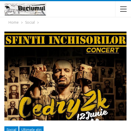
Home
Social
Social
Ultimele ştiri