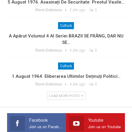
5 August 1976. Asasinați De Securitate: Preotul Vasile…
Florin Dobrescu
2 zile ago
0
Cultură
A Apărut Volumul 4 Al Seriei BRAZII SE FRÂNG, DAR NU
SE…
Florin Dobrescu
3 zile ago
0
Cultură
1 August 1964. Eliberarea Ultimilor Deținuți Politici…
Florin Dobrescu
4 zile ago
0
LOAD MORE POSTS
Facebook
Youtube
Join us on Facebook
Join us on Youtube