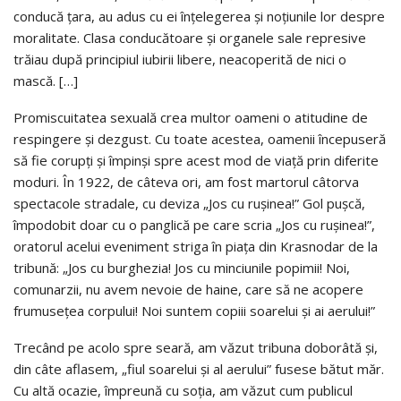
conducă țara, au adus cu ei înțelegerea și noțiunile lor despre
moralitate. Clasa conducătoare și organele sale represive
trăiau după principiul iubirii libere, neacoperită de nici o
mască. […]
Promiscuitatea sexuală crea multor oameni o atitudine de
respingere și dezgust. Cu toate acestea, oamenii începuseră
să fie corupți și împinși spre acest mod de viață prin diferite
moduri. În 1922, de câteva ori, am fost martorul câtorva
spectacole stradale, cu deviza „Jos cu rușinea!” Gol pușcă,
împodobit doar cu o panglică pe care scria „Jos cu rușinea!”,
oratorul acelui eveniment striga în piața din Krasnodar de la
tribună: „Jos cu burghezia! Jos cu minciunile popimii! Noi,
comunarzii, nu avem nevoie de haine, care să ne acopere
frumusețea corpului! Noi suntem copiii soarelui și ai aerului!”
Trecând pe acolo spre seară, am văzut tribuna doborâtă și,
din câte aflasem, „fiul soarelui și al aerului” fusese bătut măr.
Cu altă ocazie, împreună cu soția, am văzut cum publicul