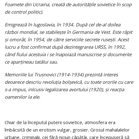
Foamete din Ucraina, creată de autoritățile sovietice în scop
de control politic).
Emigrează în Iugoslavia, în 1934. După cel de-al doilea
război mondial, se stabilește în Germania de Vest. Este răpit
și omorât, în 1954, de către serviciile secrete rusești. Acest
lucru a fost confirmat după dezintegrarea URSS, în 1992,
când fiului acestuia i se înapoiază manuscrise și documente
ce aparțineau tatălui sau.
Memoriile lui Trusnovici (1914-1934) prezintă interes
deoarece descriu revoluția bolșevică, cu toate ororile cu care
s-a impus, inlcusiv legalizarea avortului (1920), și reacția
oamenilor la ele.
Chiar de la începutul puterii sovietice, atmosfera era
îmbâcsită de un erotism vulgar, grosier. Grosul mahalalelor
urbane, criminalii, cei fără niciun căpătâi, care începuseră să