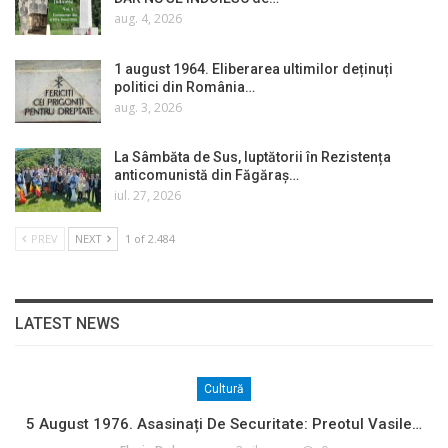
aug. 4, 2026
1 august 1964. Eliberarea ultimilor deținuți
politici din România…
aug. 3, 2026
La Sâmbăta de Sus, luptătorii în Rezistența
anticomunistă din Făgăraș…
iul. 27, 2026
PREV
NEXT
1 of 2.484
LATEST NEWS
Cultură
5 August 1976. Asasinați De Securitate: Preotul Vasile…