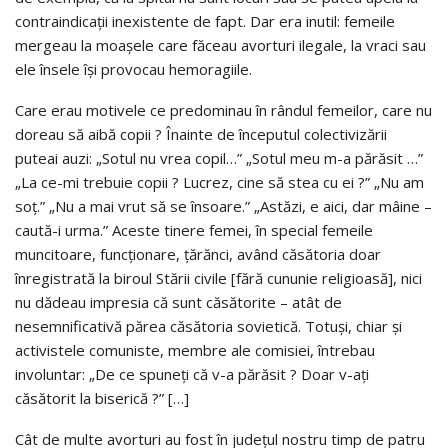
contraindicații inexistente de fapt. Dar era inutil: femeile
mergeau la moașele care făceau avorturi ilegale, la vraci sau
ele însele își provocau hemoragiile.
Care erau motivele ce predominau în rândul femeilor, care nu
doreau să aibă copii ? Înainte de începutul colectivizării
puteai auzi: „Sotul nu vrea copil…” „Sotul meu m-a părăsit …”
„La ce-mi trebuie copii ? Lucrez, cine să stea cu ei ?” „Nu am
soț.” „Nu a mai vrut să se însoare.” „Astăzi, e aici, dar mâine –
caută-i urma.” Aceste tinere femei, în special femeile
muncitoare, funcționare, țărănci, având căsătoria doar
înregistrată la biroul Stării civile [fără cununie religioasă], nici
nu dădeau impresia că sunt căsătorite – atât de
nesemnificativă părea căsătoria sovietică. Totuși, chiar și
activistele comuniste, membre ale comisiei, întrebau
involuntar: „De ce spuneți că v-a părăsit ? Doar v-ați
căsătorit la biserică ?” […]
Cât de multe avorturi au fost în județul nostru timp de patru