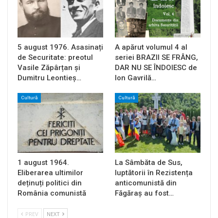
5 august 1976. Asasinați
A apărut volumul 4 al
de Securitate: preotul
seriei BRAZII SE FRÂNG,
Vasile Zăpârțan și
DAR NU SE ÎNDOIESC de
Dumitru Leontieș…
Ion Gavrilă…
Cultură
Cultură
1 august 1964.
La Sâmbăta de Sus,
Eliberarea ultimilor
luptătorii în Rezistența
deținuți politici din
anticomunistă din
România comunistă
Făgăraș au fost…
PREV
NEXT