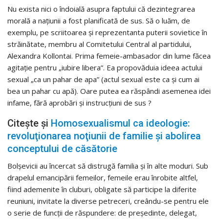
Nu exista nici o îndoială asupra faptului că dezintegrarea
morală a națiunii a fost planificată de sus. Să o luăm, de
exemplu, pe scriitoarea și reprezentanta puterii sovietice în
străinătate, membru al Comitetului Central al partidului,
Alexandra Kollontai. Prima femeie-ambasador din lume făcea
agitație pentru „iubire libera”. Ea propovăduia ideea actului
sexual „ca un pahar de apa” (actul sexual este ca și cum ai
bea un pahar cu apă). Oare putea ea răspândi asemenea idei
infame, fără aprobări și instrucțiuni de sus ?
Citește și
Homosexualismul ca ideologie:
revoluţionarea noţiunii de familie şi abolirea
conceptului de căsătorie
Bolșevicii au încercat să distrugă familia și în alte moduri. Sub
drapelul emancipării femeilor, femeile erau înrobite altfel,
fiind ademenite în cluburi, obligate să participe la diferite
reuniuni, invitate la diverse petreceri, creându-se pentru ele
o serie de funcții de răspundere: de președinte, delegat,