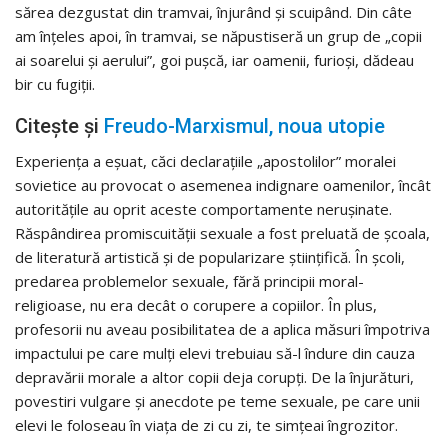
sărea dezgustat din tramvai, înjurând și scuipând. Din câte
am înțeles apoi, în tramvai, se năpustiseră un grup de „copii
ai soarelui și aerului”, goi pușcă, iar oamenii, furioși, dădeau
bir cu fugiții.
Citește și
Freudo-Marxismul, noua utopie
Experiența a eșuat, căci declarațiile „apostolilor” moralei
sovietice au provocat o asemenea indignare oamenilor, încât
autoritățile au oprit aceste comportamente nerușinate.
Răspândirea promiscuității sexuale a fost preluată de școala,
de literatură artistică și de popularizare științifică. În școli,
predarea problemelor sexuale, fără principii moral-
religioase, nu era decât o corupere a copiilor. În plus,
profesorii nu aveau posibilitatea de a aplica măsuri împotriva
impactului pe care mulți elevi trebuiau să-l îndure din cauza
depravării morale a altor copii deja corupți. De la înjurături,
povestiri vulgare și anecdote pe teme sexuale, pe care unii
elevi le foloseau în viața de zi cu zi, te simțeai îngrozitor.