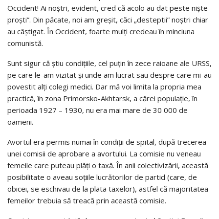
Occident! Ai noștri, evident, cred că acolo au dat peste niște
proști”. Din păcate, noi am greșit, căci „desteptii” noștri chiar
au câștigat. În Occident, foarte mulți credeau în minciuna
comunistă.
Sunt sigur că știu condițiile, cel puțin în zece raioane ale URSS,
pe care le-am vizitat și unde am lucrat sau despre care mi-au
povestit alți colegi medici. Dar mă voi limita la propria mea
practică, în zona Primorsko-Akhtarsk, a cărei populație, în
perioada 1927 – 1930, nu era mai mare de 30 000 de
oameni.
Avortul era permis numai în condiții de spital, după trecerea
unei comisii de aprobare a avortului. La comisie nu veneau
femeile care puteau plăți o taxă. În anii colectivizării, această
posibilitate o aveau soțiile lucrătorilor de partid (care, de
obicei, se eschivau de la plata taxelor), astfel că majoritatea
femeilor trebuia să treacă prin această comisie.