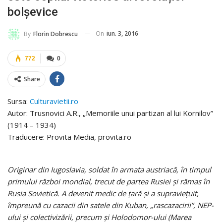
bolșevice
On
iun. 3, 2016
By
Florin Dobrescu
772
0
Share
Sursa:
Culturavietii.ro
Autor: Trusnovici A.R., „Memoriile unui partizan al lui Kornilov”
(1914 – 1934)
Traducere: Provita Media, provita.ro
Originar din Iugoslavia, soldat în armata austriacă, în timpul
primului război mondial, trecut de partea Rusiei și rămas în
Rusia Sovietică. A devenit medic de țară și a supraviețuit,
împreună cu cazacii din satele din Kuban, „rascazacirii”, NEP-
ului și colectivizării, precum și Holodomor-ului (Marea