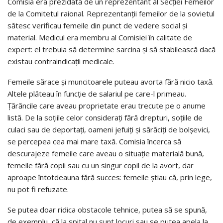
Comisia era prezidată de un reprezentant al Secției Femeilor
de la Comitetul raional. Reprezentanții femeilor de la sovietul
sătesc verificau femeile din punct de vedere social și
material. Medicul era membru al Comisiei în calitate de
expert: el trebuia să determine sarcina și să stabilească dacă
existau contraindicații medicale.
Femeile sărace și muncitoarele puteau avorta fără nicio taxă.
Altele plăteau în funcție de salariul pe care-l primeau.
Țărăncile care aveau proprietate erau trecute pe o anume
listă. De la soțiile celor considerați fără drepturi, soțiile de
culaci sau de deportați, oameni jefuiți și sărăciți de bolșevici,
se percepea cea mai mare taxă. Comisia încerca să
descurajeze femeile care aveau o situație materială bună,
femeile fără copii sau cu un singur copil de la avort, dar
aproape întotdeauna fără succes: femeile știau că, prin lege,
nu pot fi refuzate.
Se putea doar ridica obstacole tehnice, putea să se spună,
de exemplu, că la spital nu sunt locuri sau se putea apela la