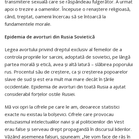
transmitere sexuală care se răspândeau fulgerător. A urmat
apoi o trezire a oamenilor. Începuse o renaștere religioasă,
când, treptat, oamenii încercau să se întoarcă la
fundamentele morale.
Epidemia de avorturi din Rusia Sovietică
Legea avortului privind dreptul exclusiv al femeilor de a
controla propriile lor sarcini, adoptată de sovietici, pe lângă
partea morală și etică, avea și altă latură – slăbirea poporului
rus. Procentul său de creștere, ca și creșterea popoarelor
slave de sud și est era mult mai mare decât în țările
occidentale. Epidemia de avorturi din toată Rusia a ajutat
considerabil forțelor ostile Rusiei.
Mă voi opri la cifrele pe care le am, deoarece statistici
exacte nu existau la bolșevici. Cifrele care provocau
entuziasmul intelectualilor naivi și al politicienilor din Vest
erau false și serveau drept propagandă în discursul liderilor.
Văzând asemenea falsuri, spuneam: „Ne vom face de râs în