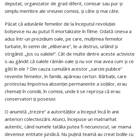
deputat, organizator de grad diferit, comisar sau pur și
simplu membre ale vreunei comisii, și câte și mai câte.
Păcat că adunările femeilor de la începutul revoluției
bolșevice nu au putut fi imortalizate în filme. Odată cineva a
adus într-un prezidium oale, pe care, mulțimea femeilor
turbate, în semn de „eliberare”, le-a distrus, urlând și
strigând: „Jos cu oalele!”. Cât de multe dintre aceste activiste
s-au gândit că oalele rămân oale și nu vor mai avea cum și ce
găti în ele ? Din cauza cumulării acestor „sarcini publice”
revenite femeilor, în familii, apăreau certuri. Bărbații, care
protestau împotriva absenței permanente a soțiilor, erau
chemați în consilii, în comisii, unde li se reproșa că erau
conservatori și posesivi.
O anumită „trezire” a autorităților a început încă în anii
anteriori colectivizării. Atunci, începuse un matriarhat
autentic, când numele tatălui putea fi necunoscut, iar mama
devenise entitate juridică. Nu puțină teamă au creat bolile cu