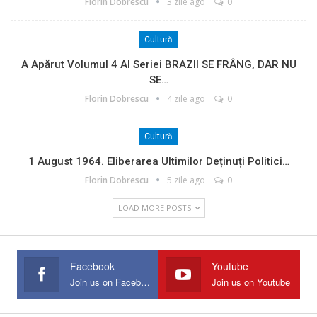
Florin Dobrescu
3 zile ago
0
Cultură
A Apărut Volumul 4 Al Seriei BRAZII SE FRÂNG, DAR NU
SE…
Florin Dobrescu
4 zile ago
0
Cultură
1 August 1964. Eliberarea Ultimilor Deținuți Politici…
Florin Dobrescu
5 zile ago
0
LOAD MORE POSTS
Facebook
Youtube
Join us on Facebook
Join us on Youtube