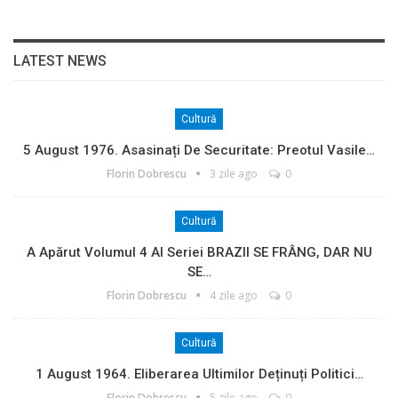
LATEST NEWS
Cultură
5 August 1976. Asasinați De Securitate: Preotul Vasile…
Florin Dobrescu
3 zile ago
0
Cultură
A Apărut Volumul 4 Al Seriei BRAZII SE FRÂNG, DAR NU
SE…
Florin Dobrescu
4 zile ago
0
Cultură
1 August 1964. Eliberarea Ultimilor Deținuți Politici…
Florin Dobrescu
5 zile ago
0