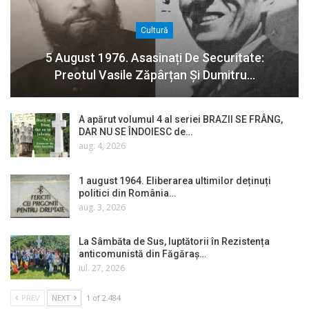
Cultură
5 August 1976. Asasinați De Securitate:
Preotul Vasile Zăpârțan Și Dumitru…
A apărut volumul 4 al seriei BRAZII SE FRÂNG,
DAR NU SE ÎNDOIESC de…
aug. 4, 2026
1 august 1964. Eliberarea ultimilor deținuți
politici din România…
aug. 3, 2026
La Sâmbăta de Sus, luptătorii în Rezistența
anticomunistă din Făgăraș…
iul. 27, 2026
PREV
NEXT
1 of 2.484