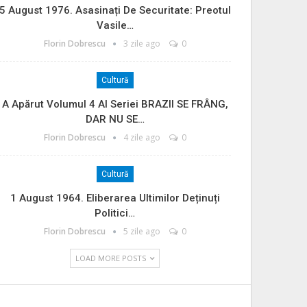
5 August 1976. Asasinați De Securitate: Preotul
Vasile…
Florin Dobrescu
3 zile ago
0
Cultură
A Apărut Volumul 4 Al Seriei BRAZII SE FRÂNG,
DAR NU SE…
Florin Dobrescu
4 zile ago
0
Cultură
1 August 1964. Eliberarea Ultimilor Deținuți
Politici…
Florin Dobrescu
5 zile ago
0
LOAD MORE POSTS