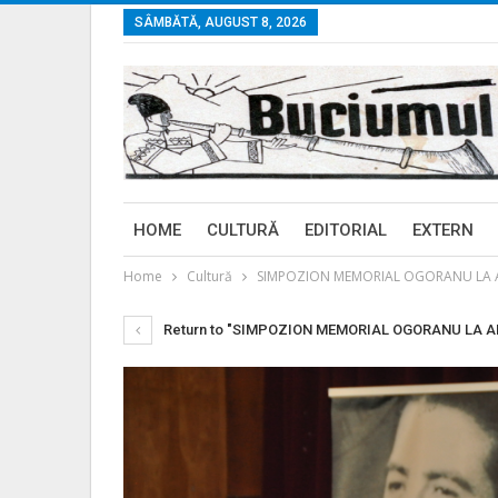
SÂMBĂTĂ, AUGUST 8, 2026
HOME
CULTURĂ
EDITORIAL
EXTERN
Home
Cultură
SIMPOZION MEMORIAL OGORANU LA ALBA I
Return to "SIMPOZION MEMORIAL OGORANU LA ALBA 