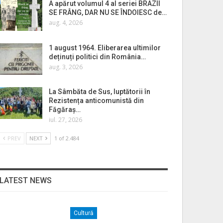
A apărut volumul 4 al seriei BRAZII
SE FRÂNG, DAR NU SE ÎNDOIESC de…
aug. 4, 2026
1 august 1964. Eliberarea ultimilor
deținuți politici din România…
aug. 3, 2026
La Sâmbăta de Sus, luptătorii în
Rezistența anticomunistă din
Făgăraș…
iul. 27, 2026
PREV
NEXT
1 of 2.484
LATEST NEWS
Cultură