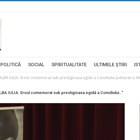
POLITICĂ
SOCIAL
SPIRITUALITATE
ULTIMELE ŞTIRI
IS
ULIA. Eroul comemorat sub prestigioasa egidă a Consiliului Judeţean şi Muze
IULIA. Eroul comemorat sub prestigioasa egidă a Consiliului…"