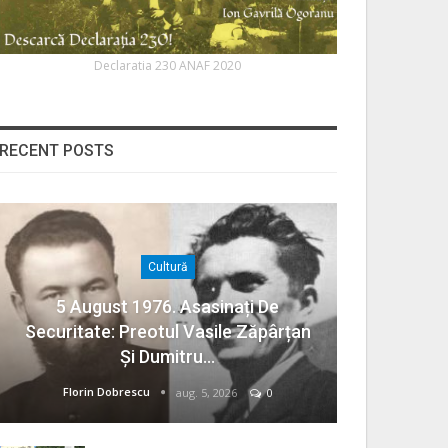
Declaratia 230 ANAF 2020
RECENT POSTS
Cultură
5 August 1976. Asasinați De
Securitate: Preotul Vasile Zăpârțan
Și Dumitru…
Florin Dobrescu
aug. 5, 2026
0