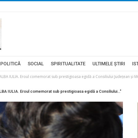
POLITICĂ
SOCIAL
SPIRITUALITATE
ULTIMELE ŞTIRI
IS
ULIA. Eroul comemorat sub prestigioasa egidă a Consiliului Judeţean şi Muze
IULIA. Eroul comemorat sub prestigioasa egidă a Consiliului…"