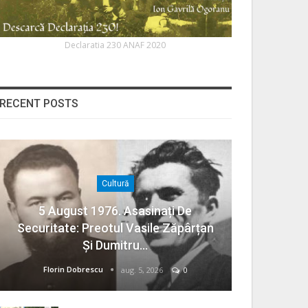
Declaratia 230 ANAF 2020
RECENT POSTS
Cultură
5 August 1976. Asasinați De
Securitate: Preotul Vasile Zăpârțan
Și Dumitru…
Florin Dobrescu
aug. 5, 2026
0