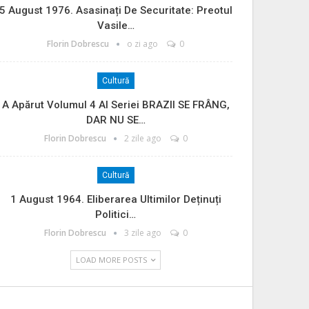
5 August 1976. Asasinați De Securitate: Preotul
Vasile…
Florin Dobrescu
o zi ago
0
Cultură
A Apărut Volumul 4 Al Seriei BRAZII SE FRÂNG,
DAR NU SE…
Florin Dobrescu
2 zile ago
0
Cultură
1 August 1964. Eliberarea Ultimilor Deținuți
Politici…
Florin Dobrescu
3 zile ago
0
LOAD MORE POSTS