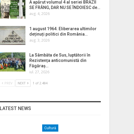
A apărut volumul 4 al seriei BRAZII
SE FRÂNG, DAR NU SE ÎNDOIESC de…
aug. 4, 2026
1 august 1964. Eliberarea ultimilor
deținuți politici din România…
aug. 3, 2026
La Sâmbăta de Sus, luptătorii în
Rezistența anticomunistă din
Făgăraș…
iul. 27, 2026
PREV
NEXT
1 of 2.484
LATEST NEWS
Cultură