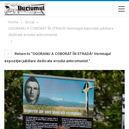
Home
Social
OGORANU A COBORÂT ÎN STRADĂ! Vernisajul expoziţiei jubiliare
dedicate eroului anticomunist.
Return to "OGORANU A COBORÂT ÎN STRADĂ! Vernisajul
expoziţiei jubiliare dedicate eroului anticomunist."