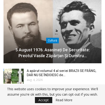
Cultură
5 August 1976. Asasinați De Securitate:
Preotul Vasile Zăpârțan Și Dumitru…
A apărut volumul 4 al seriei BRAZII SE FRÂNG,
DAR NU SE ÎNDOIESC de…
aug. 4, 2026
This website uses cookies to improve your experience. We'll
1 august 1964. Eliberarea ultimilor deținuți
assume you're ok with this, but you can opt-out if you wish.
politici din România…
Accept
Read More
aug. 3, 2026