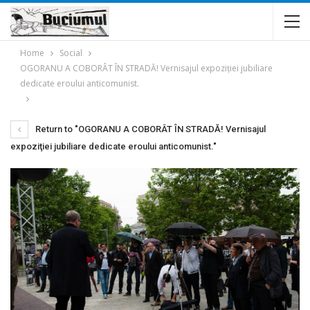
Home
Social
OGORANU A COBORÂT ÎN STRADĂ! Vernisajul expoziţiei jubiliare
dedicate eroului anticomunist.
Return to "OGORANU A COBORÂT ÎN STRADĂ! Vernisajul
expoziţiei jubiliare dedicate eroului anticomunist."