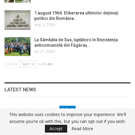
1 august 1964. Eliberarea ultimilor deținuți
politici din România…
aug. 3, 2026
La Sâmbăta de Sus, luptătorii în Rezistența
anticomunistă din Făgăraș…
iul. 27, 2026
PREV
NEXT
1 of 2.484
LATEST NEWS
Cultură
This website uses cookies to improve your experience. We'll
5 August 1976. Asasinați De Securitate: Preotul Vasile…
assume you're ok with this, but you can opt-out if you wish.
Florin Dobrescu
o zi ago
0
Accept
Read More