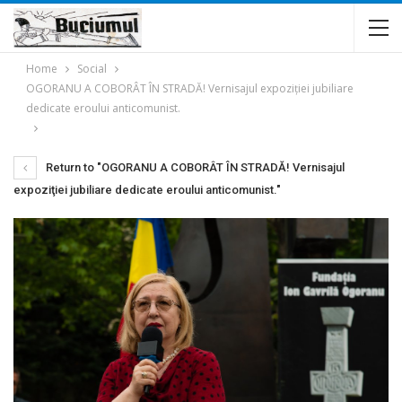
Home
Social
OGORANU A COBORÂT ÎN STRADĂ! Vernisajul expoziţiei jubiliare
dedicate eroului anticomunist.
Return to "OGORANU A COBORÂT ÎN STRADĂ! Vernisajul
expoziţiei jubiliare dedicate eroului anticomunist."