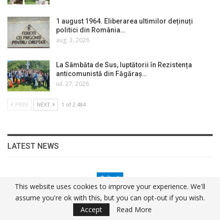
1 august 1964. Eliberarea ultimilor deținuți
politici din România…
aug. 3, 2026
La Sâmbăta de Sus, luptătorii în Rezistența
anticomunistă din Făgăraș…
iul. 27, 2026
PREV
NEXT
1 of 2.484
LATEST NEWS
Cultură
This website uses cookies to improve your experience. We'll
5 August 1976. Asasinați De Securitate: Preotul Vasile…
assume you're ok with this, but you can opt-out if you wish.
Florin Dobrescu
2 zile ago
0
Accept
Read More