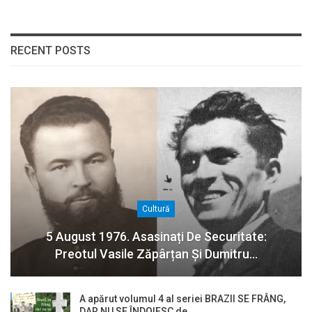
RECENT POSTS
Cultură
5 August 1976. Asasinați De Securitate:
Preotul Vasile Zăpârțan Și Dumitru…
A apărut volumul 4 al seriei BRAZII SE FRÂNG,
DAR NU SE ÎNDOIESC de…