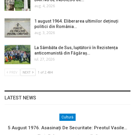
aug. 4, 2026
1 august 1964. Eliberarea ultimilor deținuți
politici din România…
aug. 3, 2026
La Sâmbăta de Sus, luptătorii în Rezistența
anticomunistă din Făgăraș…
iul. 27, 2026
PREV
NEXT
1 of 2.484
LATEST NEWS
Cultură
5 August 1976. Asasinați De Securitate: Preotul Vasile…