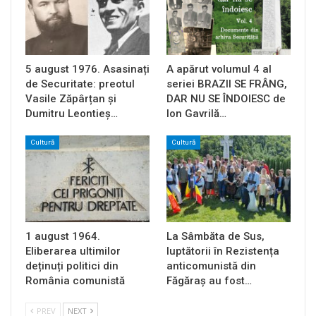
5 august 1976. Asasinați
A apărut volumul 4 al
de Securitate: preotul
seriei BRAZII SE FRÂNG,
Vasile Zăpârțan și
DAR NU SE ÎNDOIESC de
Dumitru Leontieș…
Ion Gavrilă…
Cultură
Cultură
1 august 1964.
La Sâmbăta de Sus,
Eliberarea ultimilor
luptătorii în Rezistența
deținuți politici din
anticomunistă din
România comunistă
Făgăraș au fost…
PREV
NEXT