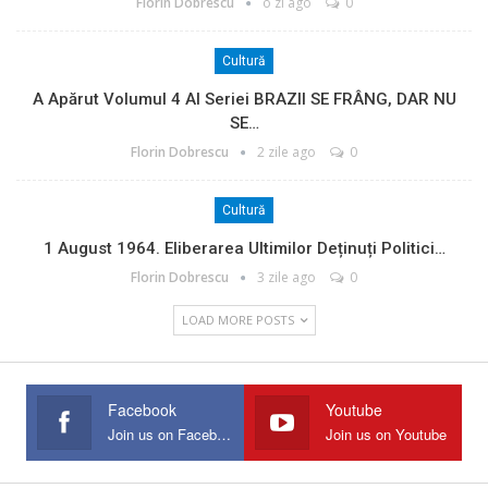
Florin Dobrescu
o zi ago
0
Cultură
A Apărut Volumul 4 Al Seriei BRAZII SE FRÂNG, DAR NU
SE…
Florin Dobrescu
2 zile ago
0
Cultură
1 August 1964. Eliberarea Ultimilor Deținuți Politici…
Florin Dobrescu
3 zile ago
0
LOAD MORE POSTS
Facebook
Youtube
Join us on Facebook
Join us on Youtube