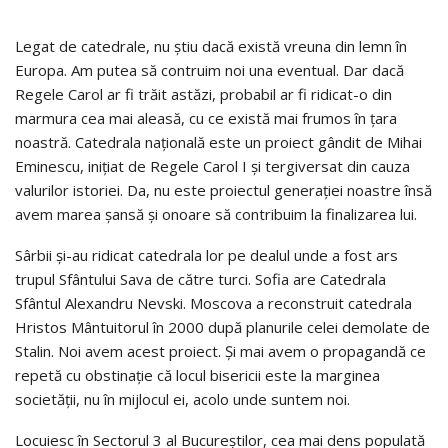
Legat de catedrale, nu știu dacă există vreuna din lemn în
Europa. Am putea să contruim noi una eventual. Dar dacă
Regele Carol ar fi trăit astăzi, probabil ar fi ridicat-o din
marmura cea mai aleasă, cu ce există mai frumos în țara
noastră. Catedrala națională este un proiect gândit de Mihai
Eminescu, inițiat de Regele Carol I și tergiversat din cauza
valurilor istoriei. Da, nu este proiectul generației noastre însă
avem marea șansă și onoare să contribuim la finalizarea lui.
Sârbii și-au ridicat catedrala lor pe dealul unde a fost ars
trupul Sfântului Sava de către turci. Sofia are Catedrala
Sfântul Alexandru Nevski. Moscova a reconstruit catedrala
Hristos Mântuitorul în 2000 după planurile celei demolate de
Stalin. Noi avem acest proiect. Și mai avem o propagandă ce
repetă cu obstinație că locul bisericii este la marginea
societății, nu în mijlocul ei, acolo unde suntem noi.
Locuiesc în Sectorul 3 al Bucureștilor, cea mai dens populată