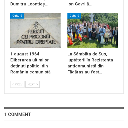
Dumitru Leontieș…
Ion Gavrilă…
Cultură
Cultură
1 august 1964.
La Sâmbăta de Sus,
Eliberarea ultimilor
luptătorii în Rezistența
deținuți politici din
anticomunistă din
România comunistă
Făgăraș au fost…
PREV
NEXT
1 COMMENT