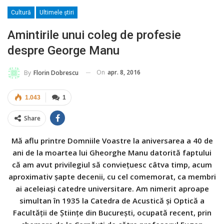
Cultură
Ultimele ştiri
Amintirile unui coleg de profesie
despre George Manu
On
apr. 8, 2016
By
Florin Dobrescu
1.043
1
Share
Mă aflu printre Domniile Voastre la aniversarea a 40 de
ani de la moartea lui Gheorghe Manu datorită faptului
că am avut privilegiul să convieţuesc câtva timp, acum
aproximativ şapte decenii, cu cel comemorat, ca membri
ai aceleiaşi catedre universitare. Am nimerit aproape
simultan în 1935 la Catedra de Acustică şi Optică a
Facultăţii de Ştiinţe din Bucureşti, ocupată recent, prin