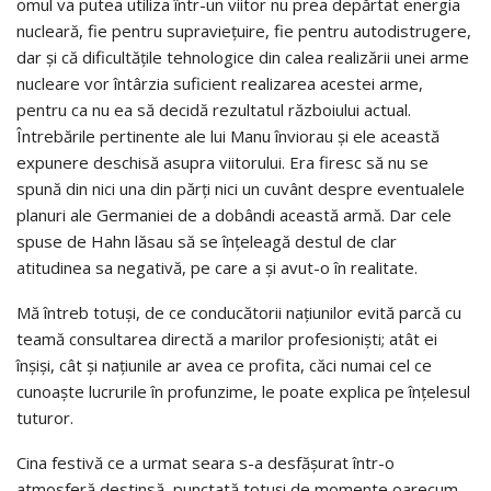
omul va putea utiliza într-un viitor nu prea depărtat energia
nucleară, fie pentru supravieţuire, fie pentru autodistrugere,
dar şi că dificultăţile tehnologice din calea realizării unei arme
nucleare vor întârzia suficient realizarea acestei arme,
pentru ca nu ea să decidă rezultatul războiului actual.
Întrebările pertinente ale lui Manu înviorau şi ele această
expunere deschisă asupra viitorului. Era firesc să nu se
spună din nici una din părţi nici un cuvânt despre eventualele
planuri ale Germaniei de a dobândi această armă. Dar cele
spuse de Hahn lăsau să se înţeleagă destul de clar
atitudinea sa negativă, pe care a şi avut-o în realitate.
Mă întreb totuşi, de ce conducătorii naţiunilor evită parcă cu
teamă consultarea directă a marilor profesionişti; atât ei
înşişi, cât şi naţiunile ar avea ce profita, căci numai cel ce
cunoaşte lucrurile în profunzime, le poate explica pe înţelesul
tuturor.
Cina festivă ce a urmat seara s-a desfăşurat într-o
atmosferă destinsă, punctată totuşi de momente oarecum