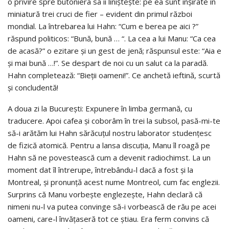
o privire spre butoniera sa îi linişteşte: pe ea sunt înşirate în
miniatură trei cruci de fier – evident din primul război
mondial. La întrebarea lui Hahn: “Cum e berea pe aici ?”
răspund politicos: “Bună, bună … “. La cea a lui Manu: “Ca cea
de acasă?” o ezitare şi un gest de jenă; răspunsul este: “Aia e
şi mai bună …!”. Se despart de noi cu un salut ca la paradă.
Hahn completează: “Bieţii oameni!”. Ce anchetă ieftină, scurtă
şi concludentă!
A doua zi la Bucureşti: Expunere în limba germană, cu
traducere. Apoi cafea şi coborâm în trei la subsol, pasă-mi-te
să-i arătăm lui Hahn sărăcuţul nostru laborator studenţesc
de fizică atomică. Pentru a lansa discuţia, Manu îl roagă pe
Hahn să ne povestească cum a devenit radiochimst. La un
moment dat îl întrerupe, întrebându-l dacă a fost şi la
Montreal, şi pronunţă acest nume Montreol, cum fac englezii.
Surprins că Manu vorbeşte englezeşte, Hahn declară că
nimeni nu-l va putea convinge să-i vorbească de rău pe acei
oameni, care-l învăţaseră tot ce ştiau. Era ferm convins că