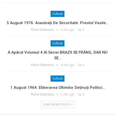
Cultură
5 August 1976. Asasinați De Securitate: Preotul Vasile…
Florin Dobrescu
4 zile ago
0
Cultură
A Apărut Volumul 4 Al Seriei BRAZII SE FRÂNG, DAR NU
SE…
Florin Dobrescu
4 zile ago
0
Cultură
1 August 1964. Eliberarea Ultimilor Deținuți Politici…
Florin Dobrescu
5 zile ago
0
LOAD MORE POSTS