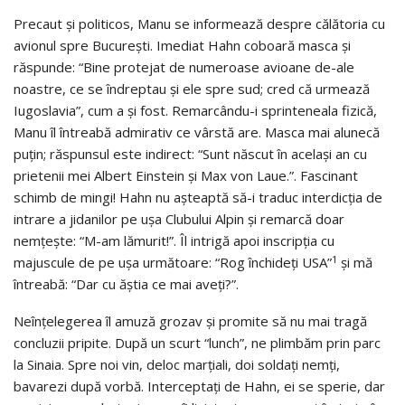
Precaut şi politicos, Manu se informează despre călătoria cu
avionul spre Bucureşti. Imediat Hahn coboară masca şi
răspunde: “Bine protejat de numeroase avioane de-ale
noastre, ce se îndreptau şi ele spre sud; cred că urmează
Iugoslavia”, cum a şi fost. Remarcându-i sprinteneala fizică,
Manu îl întreabă admirativ ce vârstă are. Masca mai alunecă
puţin; răspunsul este indirect: “Sunt născut în acelaşi an cu
prietenii mei Albert Einstein şi Max von Laue.”. Fascinant
schimb de mingi! Hahn nu aşteaptă să-i traduc interdicţia de
intrare a jidanilor pe uşa Clubului Alpin şi remarcă doar
nemţeşte: “M-am lămurit!”. Îl intrigă apoi inscripţia cu
1
majuscule de pe uşa următoare: “Rog închideţi USA”
şi mă
întreabă: “Dar cu ăştia ce mai aveţi?”.
Neînţelegerea îl amuză grozav şi promite să nu mai tragă
concluzii pripite. După un scurt “lunch”, ne plimbăm prin parc
la Sinaia. Spre noi vin, deloc marţiali, doi soldaţi nemţi,
bavarezi după vorbă. Interceptaţi de Hahn, ei se sperie, dar