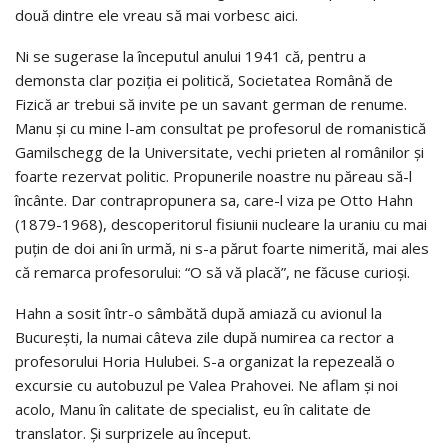
două dintre ele vreau să mai vorbesc aici.
Ni se sugerase la începutul anului 1941 că, pentru a
demonsta clar poziţia ei politică, Societatea Română de
Fizică ar trebui să invite pe un savant german de renume.
Manu şi cu mine l-am consultat pe profesorul de romanistică
Gamilschegg de la Universitate, vechi prieten al românilor şi
foarte rezervat politic. Propunerile noastre nu păreau să-l
încânte. Dar contrapropunera sa, care-l viza pe Otto Hahn
(1879-1968), descoperitorul fisiunii nucleare la uraniu cu mai
puţin de doi ani în urmă, ni s-a părut foarte nimerită, mai ales
că remarca profesorului: “O să vă placă”, ne făcuse curioşi.
Hahn a sosit într-o sâmbătă după amiază cu avionul la
Bucureşti, la numai câteva zile după numirea ca rector a
profesorului Horia Hulubei. S-a organizat la repezeală o
excursie cu autobuzul pe Valea Prahovei. Ne aflam şi noi
acolo, Manu în calitate de specialist, eu în calitate de
translator. Şi surprizele au început.