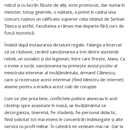
ridicol şi cu lucrări făcute de alţii, este promovat, dar numai în
minister; totuşi ginerele, o nulitate, a primit în cadrul unui
concurs ruşinos un calificativ superior celui obţinut de Şerban
Ţiţeica şi astfel, Facultatea a rămas mai departe fără curs de
fizică teoretică.
Îndată după instaurarea dictaturii regale, Falanga a încercat
să se răzbune, cerând sancţionarea a trei dintre asistenţii
rebeli, un socialist şi doi legionari, între care fireşte, Manu. Ca
o ironie a sorţii, sancţionarea nu primeşte avizul pozitiv al
ministrului interimar al Invăţământului, Armand Călinescu,
care-şi rezervase acest interimat (fiind Ministru de Interne!)
anume pentru a eradica acest cuib de corupţie.
Cum se ştie prea bine, conflictele politice alunecau în acel
răstimp spre asasinate în masă, iar învăţământul se
dezorganiza, tineretul, fie studenţi, fie personal didactic,
fiind solicitat tot mai intens în concentrări îndelungate şi alte
servicii cu profil militar. În catedră ne vedeam mai rar. Dar la