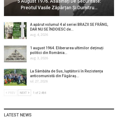
5 August 1976. Asasinați De Securitate:
Preotul Vasile Zăpârțan Și Dumitru…
A apărut volumul 4 al seriei BRAZII SE FRÂNG,
DAR NU SE ÎNDOIESC de…
aug. 4, 2026
1 august 1964. Eliberarea ultimilor deținuți
politici din România…
aug. 3, 2026
La Sâmbăta de Sus, luptătorii în Rezistența
anticomunistă din Făgăraș…
iul. 27, 2026
PREV
NEXT
1 of 2.484
LATEST NEWS