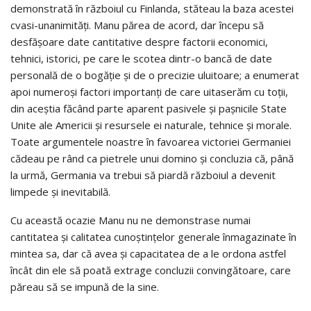
demonstrată în războiul cu Finlanda, stăteau la baza acestei
cvasi-unanimităţi. Manu părea de acord, dar începu să
desfăşoare date cantitative despre factorii economici,
tehnici, istorici, pe care le scotea dintr-o bancă de date
personală de o bogăţie şi de o precizie uluitoare; a enumerat
apoi numeroşi factori importanţi de care uitaserăm cu toţii,
din aceştia făcând parte aparent pasivele şi paşnicile State
Unite ale Americii şi resursele ei naturale, tehnice şi morale.
Toate argumentele noastre în favoarea victoriei Germaniei
cădeau pe rând ca pietrele unui domino şi concluzia că, până
la urmă, Germania va trebui să piardă războiul a devenit
limpede şi inevitabilă.
Cu această ocazie Manu nu ne demonstrase numai
cantitatea şi calitatea cunoştinţelor generale înmagazinate în
mintea sa, dar că avea şi capacitatea de a le ordona astfel
încât din ele să poată extrage concluzii convingătoare, care
păreau să se impună de la sine.