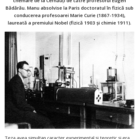
chemare de la Cernăuţi de către profesorul Eugen
Bădărău. Manu absolvise la Paris doctoratul în fizică sub
conducerea profesoarei Marie Curie (1867-1934),
laureată a premiului Nobel (fizică 1903 şi chimie 1911).
Teza avea simultan caracter experimental şi teoretic şi era