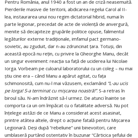
Pentru România, anul 1940 a fost un an de criză neasemuită.
Pierderile masive de teritorii, abdicarea regelui Carol al II-
lea, instaurarea unui nou regim dictatorial hibrid, numai în
parte legionar, precedat de acte de violenţă de anvergură,
menite să decapiteze grupările politice opuse, falimentul
legăturilor externe tradiţionale, imfamul pact germano-
sovietic, au zguduit, dar n-au zdruncinat ţara. Totuşi, din
această epocă nu reţin, cu privire la Gheorghe Manu, decât
un singur eveniment: reacţia sa faţă de uciderea lui Nicolae
Iorga. Vorbeam pe culoarul laboratorului cu un coleg – nu mai
ştiu cine era – când Manu a apărut agitat, cu faţa
schimonosită, cum nu-l mai văzusem, exclamând
“L-au ucis
pe Iorga! S-a terminat cu mişcarea noastră!”
. S-a retras în
biroul său. N-am îndrăznit să-l urmez. De atunci înainte se
comporta ca un om împăcat cu o fatalitate adversă. Nu pot
înţelege astăzi de ce Manu a considerat acest asasinat,
printre atâtea altele, drept o acţiune fatală pentru Mişcarea
Legionară. Deşi după “rebeliune” unii binevoitori, care
umblaseră purtând ostentativ în buzunar “Cărticica şefului de