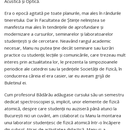
Acustică şi Optică.
Era o epocă agitată pe toate planurile, mai ales în rândurile
tineretului. Dar în Facultatea de Ştiinţe neliniştea se
manifesta mai ales în tendinţele de aprofundare şi
modernizare a cursurilor, seminarelor şi laboratoarelor
studenţeşti şi de cercetare. Neavând rangul academic
necesar, Manu nu putea ţine decât seminare sau lucrări
practice cu studenţii; lecţiile şi comunicările, care trezeau mult
interes prin actualitatea lor, le prezenta la simpozioanele
periodice ale catedrei sau la şedinţele Societăţii de Fizică, în
conducerea căreia el era casier, iar eu aveam grijă de
Buletinul ei.
Cum profesorul Bădărău adăugase cursului său un semestru
dedicat spectroscopiei şi, implicit, unor elemente de fizică
atomică, despre care studenţii nu auziseră până atunci la
Bucureşti nici un cuvânt, am colaborat cu Manu la montarea
unui laborator studenţesc de fizică atomică într-o încăpere
din subsol. Atras de activitatea didactică, Manu şi-a