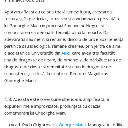
a mai avut loc o dată.
Apoi am aflat şi eu ce ştia toată lumea: lupta, arestarea,
tortura şi, în particular, acuzarea şi condamnarea pe viaţă a
lui Gheorghe Manu în procesul Sumanelor Negre, şi
comportarea sa demnă în temniţă până la moarte. Dar
adevăratul său merit şi renume, dincolo de orice apartenenţă
partinică sau ideologică, rămâne crearea, prin jertfa de sine,
a acelei unice Universităţi din
Aiud
, care avea trei facultăţi:
una de dragoste de neam, de omenie şi de bărbăţie; una de
dragoste de cinste și demnitate şi una de dragoste de
cunoaştere şi cultură, în frunte cu Rectorul Magnificus
Gheorghe Manu.
N.B. Aceasta este o versiune ulterioară, amplificată, a
expunerii mele improvizate, pronunțată cu ocazia
comemorării lui Gheorghe Manu.
(Acad. Radu Grigorovici –
George Manu
. Monografie, ediție