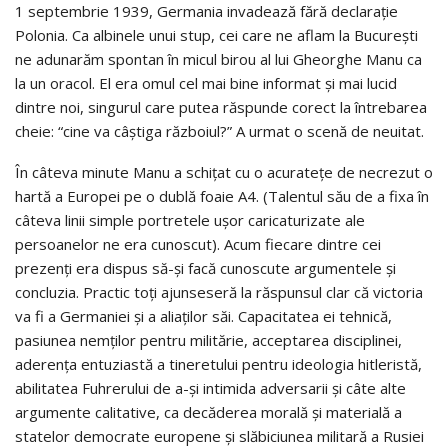
1 septembrie 1939, Germania invadează fără declaraţie
Polonia. Ca albinele unui stup, cei care ne aflam la Bucureşti
ne adunarăm spontan în micul birou al lui Gheorghe Manu ca
la un oracol. El era omul cel mai bine informat şi mai lucid
dintre noi, singurul care putea răspunde corect la întrebarea
cheie: “cine va câştiga războiul?” A urmat o scenă de neuitat.
În câteva minute Manu a schiţat cu o acurateţe de necrezut o
hartă a Europei pe o dublă foaie A4. (Talentul său de a fixa în
câteva linii simple portretele uşor caricaturizate ale
persoanelor ne era cunoscut). Acum fiecare dintre cei
prezenţi era dispus să-şi facă cunoscute argumentele şi
concluzia. Practic toţi ajunseseră la răspunsul clar că victoria
va fi a Germaniei şi a aliaţilor săi. Capacitatea ei tehnică,
pasiunea nemţilor pentru militărie, acceptarea disciplinei,
aderenţa entuziastă a tineretului pentru ideologia hitleristă,
abilitatea Fuhrerului de a-şi intimida adversarii şi câte alte
argumente calitative, ca decăderea morală şi materială a
statelor democrate europene şi slăbiciunea militară a Rusiei