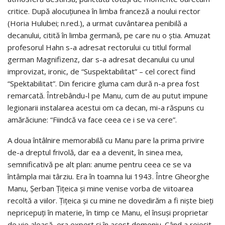
critice. După alocuţiunea în limba franceză a noului rector
(Horia Hulubei; n.red.), a urmat cuvântarea penibilă a
decanului, citită în limba germană, pe care nu o ştia. Amuzat
profesorul Hahn s-a adresat rectorului cu titlul formal
german Magnifizenz, dar s-a adresat decanului cu unul
improvizat, ironic, de “Suspektabilitat” – cel corect fiind
“Spektabilitat”. Din fericire gluma cam dură n-a prea fost
remarcată. Întrebându-l pe Manu, cum de au putut impune
legionarii instalarea acestui om ca decan, mi-a răspuns cu
amărăciune: “Fiindcă va face ceea ce i se va cere”.
A doua întâlnire memorabilă cu Manu pare la prima privire
de-a dreptul frivolă, dar ea a devenit, în sinea mea,
semnificativă pe alt plan: anume pentru ceea ce se va
întâmpla mai târziu. Era în toamna lui 1943. Între Gheorghe
Manu, Şerban Ţiţeica şi mine venise vorba de viitoarea
recoltă a viilor. Ţiţeica şi cu mine ne dovedirăm a fi nişte bieţi
nepricepuţi în materie, în timp ce Manu, el însuşi proprietar
de vie aleasă, era expert şi în acest domeniu. Când a reieşit