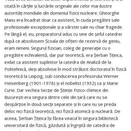
citată în cărţile şi lucrările originale ale celor mai ilustre
autorităţi mondiale din domeniul fizicii nucleare. Gheorghe
Manu era încadrat doar ca asistent, în ciuda pregătirii sale
profesionale excepţionale şi a vârstei sale nu chiar fragede.
Pe lângă el, eu, preparatorul adus cu sine de şeful catedrei
după ce absolvisem Şcoala de ofiţeri de rezervă de geniu,
eram nimeni. Singurul fizician, coleg de generaţie cu o
pregătire echivalentă, dar pur teoretică, era Şerban Ţiţeica,
exilat ca asistent suplinitor la catedra de Analiză de la
Politehnică, deşi absolvise în mod strălucit doctoratul în fizică
teoretică la Leipzig, sub conducerea profesorului Werner
Heisenberg (1901-1976) şi el nobelist (1932) ca şi Marie
Curie. Dar vechea Secţie de Ştiinţe Fizico-chimice din
Bucureşti era singura dintre cele din ţară care nu se
despărţise în două secţii separate şi în care nu se preda
deloc nici fizică teoretică, nici fizică atomică şi nucleară. De
aceea, Şerban Ţiţeica îşi făcea veacul în singura bibliotecă
universitară de fizică, găzduită şi îngrijită de catedra de