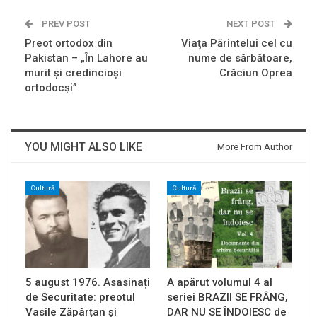
PREV POST
NEXT POST
Preot ortodox din
Viaţa Părintelui cel cu
Pakistan – „În Lahore au
nume de sărbătoare,
murit şi credincioşi
Crăciun Oprea
ortodocşi”
YOU MIGHT ALSO LIKE
More From Author
Cultură
Cultură
5 august 1976. Asasinați
A apărut volumul 4 al
de Securitate: preotul
seriei BRAZII SE FRÂNG,
Vasile Zăpârțan și
DAR NU SE ÎNDOIESC de