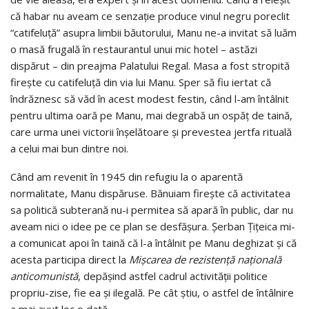
că habar nu aveam ce senzaţie produce vinul negru poreclit
“catifeluţă” asupra limbii băutorului, Manu ne-a invitat să luăm
o masă frugală în restaurantul unui mic hotel – astăzi
dispărut – din preajma Palatului Regal. Masa a fost stropită
fireşte cu catifeluţă din via lui Manu. Sper să fiu iertat că
îndrăznesc să văd în acest modest festin, când l-am întâlnit
pentru ultima oară pe Manu, mai degrabă un ospăţ de taină,
care urma unei victorii înşelătoare şi prevestea jertfa rituală
a celui mai bun dintre noi.
Când am revenit în 1945 din refugiu la o aparentă
normalitate, Manu dispăruse. Bănuiam fireşte că activitatea
sa politică subterană nu-i permitea să apară în public, dar nu
aveam nici o idee pe ce plan se desfăşura. Şerban Ţiţeica mi-
a comunicat apoi în taină că l-a întâlnit pe Manu deghizat şi că
acesta participa direct la
Mişcarea de rezistenţă naţională
anticomunistă
, depăşind astfel cadrul activităţii politice
propriu-zise, fie ea şi ilegală. Pe cât ştiu, o astfel de întâlnire