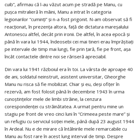
cuib”, afirmau că l-au văzut acum pe stradă pe Manu, cu
puşca mitralieră în mâini, Manu a intrat în categoria
legionarilor “cuminţi” şi n-a fost prigonit. N-am observat să fi
reacţionat, în prezenţa altora, faţă de dictatura mareşalului
Antonescu altfel, decât prin ironii. De altfel, în acea epocă şi
până în vara lui 1944, îndeosebi cei mai tineri erau împrăştiaţi
pe intervale de timp mai lungi, fie prin ţară, fie pe front, aşa
încât contactele dintre noi se răriseră apreciabil.
Din vara lui 1941 războiul era în toi. La vârsta de aproape 40
de ani, soldatul neinstruit, asistent universitar, Gheorghe
Manu nu risca să fie mobilizat. Chiar şi eu, deşi ofiţer în
rezervă, am fost folosit până în decembrie 1943 în urma
cunoştinţelor mele de limbi străine, la cenzura
corespondenţei cu străinătatea. A urmat pentru mine un
stagiu pe front de vreo cinci luni în “Crimeea peste mare” şi
un refugiu cu serviciul soţiei mele, până după 23 august 1944
în Ardeal. Nu e de mirare că întălnirile mele remarcabile cu
Manu au fost rare în acest lung interval de timp. Despre