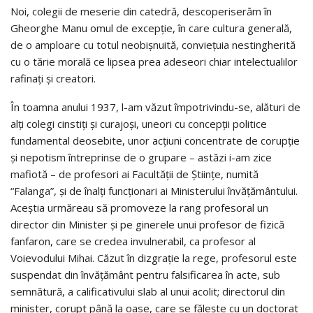
Noi, colegii de meserie din catedră, descoperiserăm în
Gheorghe Manu omul de excepţie, în care cultura generală,
de o amploare cu totul neobişnuită, convieţuia nestingherită
cu o tărie morală ce lipsea prea adeseori chiar intelectualilor
rafinaţi şi creatori.
În toamna anului 1937, l-am văzut împotrivindu-se, alături de
alţi colegi cinstiţi şi curajoşi, uneori cu concepţii politice
fundamental deosebite, unor acţiuni concentrate de corupţie
şi nepotism întreprinse de o grupare – astăzi i-am zice
mafiotă – de profesori ai Facultăţii de Ştiinţe, numită
“Falanga”, şi de înalţi funcţionari ai Ministerului învăţământului.
Aceştia urmăreau să promoveze la rang profesoral un
director din Minister şi pe ginerele unui profesor de fizică
fanfaron, care se credea invulnerabil, ca profesor al
Voievodului Mihai. Căzut în dizgraţie la rege, profesorul este
suspendat din învăţământ pentru falsificarea în acte, sub
semnătură, a calificativului slab al unui acolit; directorul din
minister, corupt până la oase, care se făleşte cu un doctorat