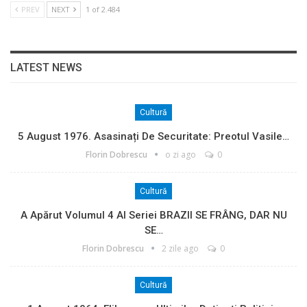
PREV
NEXT
1 of 2.484
LATEST NEWS
Cultură
5 August 1976. Asasinați De Securitate: Preotul Vasile…
Florin Dobrescu
o zi ago
0
Cultură
A Apărut Volumul 4 Al Seriei BRAZII SE FRÂNG, DAR NU
SE…
Florin Dobrescu
2 zile ago
0
Cultură