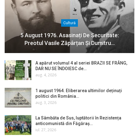
Cultură
5 August 1976. Asasinați De Securitate:
Preotul Vasile Zăpârțan Și Dumitru…
A apărut volumul 4 al seriei BRAZII SE FRÂNG,
DAR NU SE ÎNDOIESC de…
aug. 4, 2026
1 august 1964. Eliberarea ultimilor deținuți
politici din România…
aug. 3, 2026
La Sâmbăta de Sus, luptătorii în Rezistența
anticomunistă din Făgăraș…
iul. 27, 2026