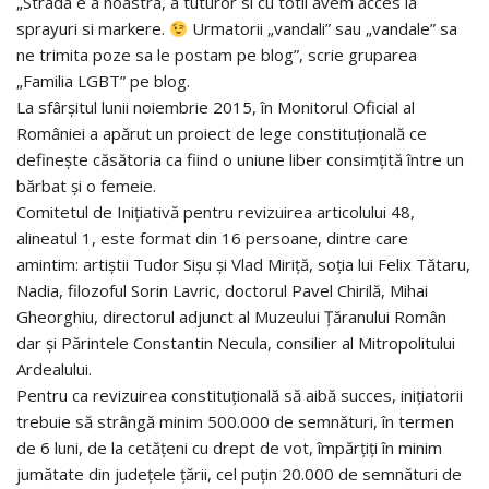
„Strada e a noastra, a tuturor si cu totii avem acces la
sprayuri si markere.
Urmatorii „vandali” sau „vandale” sa
ne trimita poze sa le postam pe blog”, scrie gruparea
„Familia LGBT” pe blog.
La sfârșitul lunii noiembrie 2015, în Monitorul Oficial al
României a apărut un proiect de lege constituțională ce
definește căsătoria ca fiind o uniune liber consimțită între un
bărbat și o femeie.
Comitetul de Inițiativă pentru revizuirea articolului 48,
alineatul 1, este format din 16 persoane, dintre care
amintim: artiștii Tudor Sișu și Vlad Miriță, soția lui Felix Tătaru,
Nadia, filozoful Sorin Lavric, doctorul Pavel Chirilă, Mihai
Gheorghiu, directorul adjunct al Muzeului Țăranului Român
dar și Părintele Constantin Necula, consilier al Mitropolitului
Ardealului.
Pentru ca revizuirea constituțională să aibă succes, inițiatorii
trebuie să strângă minim 500.000 de semnături, în termen
de 6 luni, de la cetățeni cu drept de vot, împărțiți în minim
jumătate din județele țării, cel puțin 20.000 de semnături de