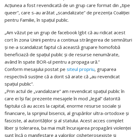
Acțiunea a fost revendicată de un grup care format din „tipe
queer”, care s-au arătat „scandalizate” de prezența Coaliției
pentru Familie, în spațiul public.
„Am văzut pe un grup de facebook lgbt că au ridicat acest
cort în zona Unirii pentru a continua strângerea de semnături
și ne-a scandalizat faptul că această grupare homofobă
beneficiază de spațiul public și de resurse nenumărate,
având în spate BOR-ul pentru a propaga ură.”
Conform mesajului postat pe
siteul propriu
, gruparea
respectivă susține că a dorit să arate că „au revendicat
spațiul public”.
„Prin actul de „vandalizare” am revendicat spațiul public în
care ei își fac prezente mesajele în mod „legal” datorită
faptului că au acces la capital, enorme resurse sociale și
financiare, la sprijinul bisericii, al grupărilor ultra-ortodoxe și
fasciste, al autorităților și al statului. Acest acces complet
liber și tolerarea, ba mai mult încurajarea propagării violenței
sunt încă o manifestare a valorilor cisheterosexiste și