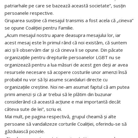
patriarhale pe care se bazează această societate”, susțin
persoanele respective.
Gruparea susține că mesajul transmis a fost acela că „cineva”
se opune Coaliției pentru Familie.
„Acum mesajul nostru apare deasupra mesajului lor, iar
acest mesaj este în primul rând că noi existăm, că suntem
aici și îi observăm dar și că cineva li se opune. Din păcate
organizațiile pentru drepturile persoanelor LGBT nu se
organizează pentru a lua măsuri de acest gen deși ar avea
resursele necesare să acopere costurile unor amenzi însă
probabil nu vor să își asume scandaluri directe cu
organizațiile creștine. Noi ne-am asumat faptul că am putea
primi amenzi și că ar trebui să le plătim din buzunar
considerând că această acțiune e mai importantă decât
câteva sute de lei”, scriu ei.
Mai mult, pe pagina respectivă, grupul cheamă și alte
persoane să vandalizeze corturile Coaliției, oferindu-se să
găzduiască pozele.