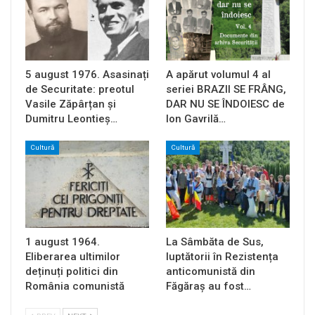
5 august 1976. Asasinați
A apărut volumul 4 al
de Securitate: preotul
seriei BRAZII SE FRÂNG,
Vasile Zăpârțan și
DAR NU SE ÎNDOIESC de
Dumitru Leontieș…
Ion Gavrilă…
Cultură
Cultură
1 august 1964.
La Sâmbăta de Sus,
Eliberarea ultimilor
luptătorii în Rezistența
deținuți politici din
anticomunistă din
România comunistă
Făgăraș au fost…