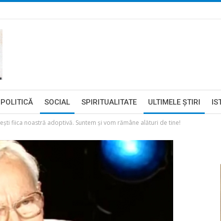
POLITICĂ
SOCIAL
SPIRITUALITATE
ULTIMELE ŞTIRI
IS
, ești fiica noastră adoptivă. Suntem şi vom rămâne alături de tine!