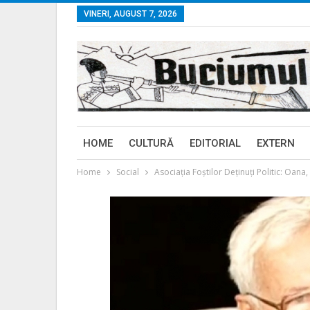
VINERI, AUGUST 7, 2026
HOME
CULTURĂ
EDITORIAL
EXTERN
Home
Social
Asociația Foștilor Deținuți Politic: Oana