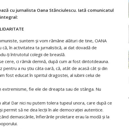
izează cu jurnalista Oana Stănciulescu. Iată comunicatul
integral:
LIDARITATE
urii comuniste, suntem şi vom rămâne alături de tine, OANA
ă, în activitatea ta jurnalistică, ai dat dovadă de
du-ţi întrutotul colegii de breaslă.
ţi se cere, ci rămâi demnă, după cum ai fost dintotdeauna.
 pentru a nu ştiu câta oară, că, atât de acasă cât şi din
fost educat în spiritul dragostei, al iubirii celui de
tăm extremisme, fie ele de dreapta sau de stânga. Nu
alta! Dar nici nu putem tolera tupeul unora, care după ce
îşi permit să ne dea lecţii în ale democraţiei autentice.
ând demascările, înfierările proletare erau la modă şi la
poporului.