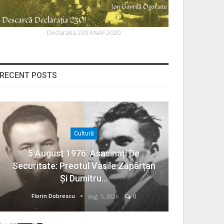
Declaratia 230 ANAF 2020
RECENT POSTS
Cultură
5 August 1976. Asasinați De
Securitate: Preotul Vasile Zăpârțan
Și Dumitru…
Florin Dobrescu
aug. 5, 2026
0