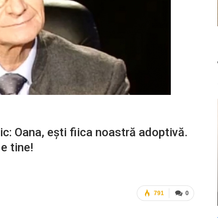
ic: Oana, ești fiica noastră adoptivă.
e tine!
791
0