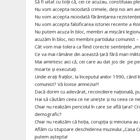
Să fi uitat cu toţii că, cei ce acuzau, constituiau p
Nu vom accepta niciodată crimele, deşi noi am av
Nu vom accepta niciodată fărâmiţarea rezistenţei a
Nu vom accepta falsificarea istoriei recente a Ro
Nu putem acuza în bloc, membri ai mişcării legion
acuzăm în bloc, nici membrii partidului comunist – i
Cât vom mai tolera ca fiind corecte sentinţele „im
Ce va mai rămâne din această ţară fără mari militari
Mai amintesc aici că, cei care au dat jos de pe pe
moarte şi executaţi.
Unde eraţi fraţilor, la începutul anilor 1990, când 
comunist? Vă lovise amnezia?!
Dacă dorim cu adevărat, reconciliere naţională, pun
Hai să căutăm ceea ce ne uneşte şi nu ceea ce ne
Chiar nu realizăm pericolul în care se află ţara? 
demografic?
Chiar nu realizăm că hoţia, corupţia şi minciuna au 
Aflăm cu stupoare deschiderea muzeului „Casa Ce
putem aştepta!