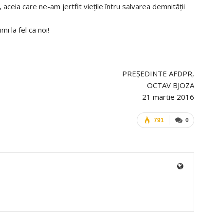
 aceia care ne-am jertfit vieţile întru salvarea demnităţii
i la fel ca noi!
PREŞEDINTE AFDPR,
OCTAV BJOZA
21 martie 2016
791
0