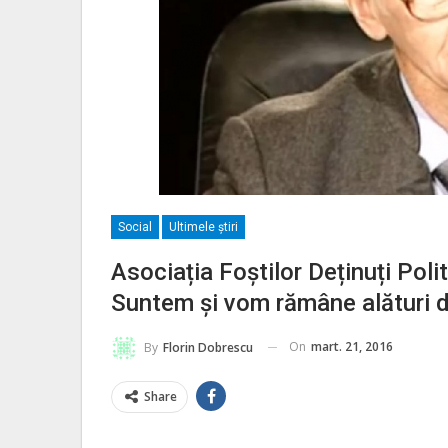
Social
Ultimele ştiri
Asociația Foștilor Deținuți Polit
Suntem şi vom rămâne alături d
On
mart. 21, 2016
By
Florin Dobrescu
Share