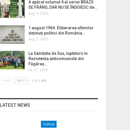
A apărut volumul 4 al seriei BRAZII
SE FRÂNG, DAR NU SE ÎNDOIESC de…
aug. 4, 2026
1 august 1964. Eliberarea ultimilor
deținuți politici din România…
aug. 3, 2026
La Sâmbăta de Sus, luptătorii în
Rezistența anticomunistă din
Făgăraș…
iul. 27, 2026
PREV
NEXT
1 of 2.484
LATEST NEWS
Cultură