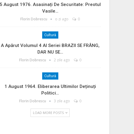
5 August 1976. Asasinați De Securitate: Preotul
Vasile…
Florin Dobrescu
o zi ago
0
Cultură
A Apărut Volumul 4 Al Seriei BRAZII SE FRÂNG,
DAR NU SE…
Florin Dobrescu
2 zile ago
0
Cultură
1 August 1964. Eliberarea Ultimilor Deținuți
Politici…
Florin Dobrescu
3 zile ago
0
LOAD MORE POSTS