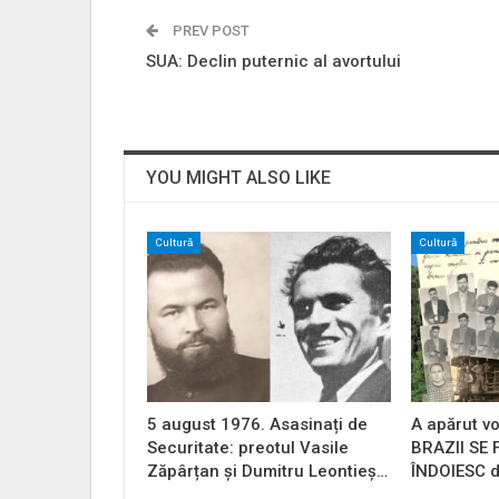
PREV POST
SUA: Declin puternic al avortului
YOU MIGHT ALSO LIKE
Cultură
Cultură
5 august 1976. Asasinați de
A apărut vo
Securitate: preotul Vasile
BRAZII SE
Zăpârțan și Dumitru Leontieș…
ÎNDOIESC d