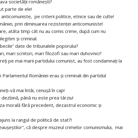
leava societăţii româneşti?
ut parte de ele!
nticomuniste, pe criterii politice, etnice sau de culte!
mâniei, prin diminuarea rezistenţei anticomuniste!
are, atâta timp cât nu au comis crime, după cum nu
legitim şi criminal.
becile” date de tribunalele poporului?
, mari scriitori, mari filozofi sau mari duhovnici?
reţi pe mai marii partidului comunist, au fost condamnaţi la
în Parlamentul României erau şi criminali din partidul
eţi-vă mai întâi, cenuşă în cap!
 dezbină, până nu este prea târziu!
Criza morală fără precedent, dezastrul economic şi
ajuns la rangul de politică de stat?!
auşeştilor”, că despre muzeul crimelor comunismului, mai