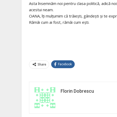
Asta însemnăm noi pentru clasa politică, adică noi,
acestui neam.
OANA, îţi mulţumim că trăieşti, gândeşti şi te exprim
Rămâi cum ai fost, rămâi cum eşti.
Share
Facebook
Florin Dobrescu