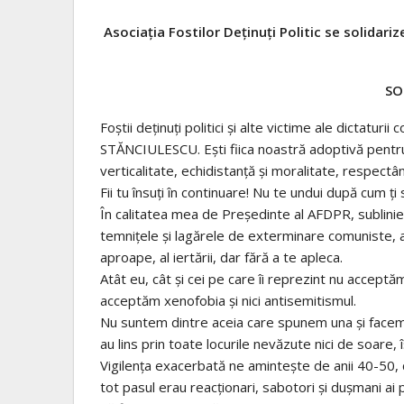
Asociația Fostilor Deținuți Politic se solidar
SO
Foştii deţinuţi politici şi alte victime ale dictat
STĂNCIULESCU. Eşti fiica noastră adoptivă pentru c
verticalitate, echidistanţă şi moralitate, respectân
Fii tu însuţi în continuare! Nu te undui după cum 
În calitatea mea de Preşedinte al AFDPR, subliniez
temniţele şi lagărele de exterminare comuniste, am 
aproape, al iertării, dar fără a te apleca.
Atât eu, cât şi cei pe care îi reprezint nu accep
acceptăm xenofobia şi nici antisemitismul.
Nu suntem dintre aceia care spunem una şi facem 
au lins prin toate locurile nevăzute nici de soare, 
Vigilenţa exacerbată ne aminteşte de anii 40-50, c
tot pasul erau reacţionari, sabotori şi duşmani ai 