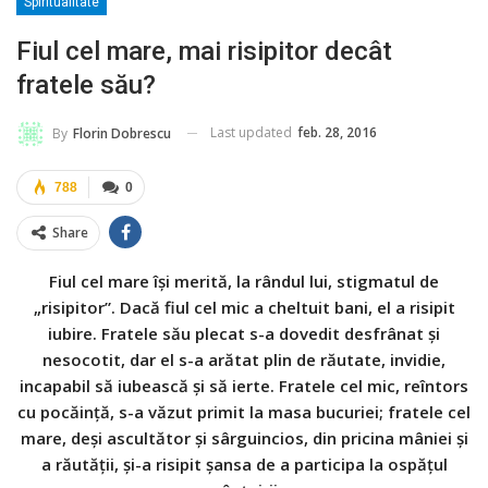
Spiritualitate
Fiul cel mare, mai risipitor decât
fratele său?
Last updated
feb. 28, 2016
By
Florin Dobrescu
788
0
Share
Fiul cel mare își merită, la rândul lui, stigmatul de
„risipitor”. Dacă fiul cel mic a cheltuit bani, el a risipit
iubire. Fratele său plecat s-a dovedit desfrânat și
nesocotit, dar el s-a arătat plin de răutate, invidie,
incapabil să iubească și să ierte. Fratele cel mic, reîntors
cu pocăință, s-a văzut primit la masa bucuriei; fratele cel
mare, deși ascultător și sârguincios, din pricina mâniei și
a răutății, şi-a risipit șansa de a participa la ospățul