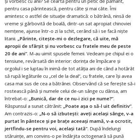
și vorbesc cu anii? Se ceartă pentru un petic de pământ,
pentru casa părintească, pentru câte și mai câte. Îmi
amintesc o astfel de situație dramatică: o bătrână, ninsă de
vreme și gârbovită de boală, dintr-un sat apropiat chinoviei
nemțene, ajunse într-o zi la schit, cerând să i se facă niște
litanii.
„Părinte, citește-mi o dezlegare, că uite, mă
apropii de sfârșit și nu vorbesc cu fratele meu de peste
20 de ani”
. M-au uimit spusele femeii. Vedeam pe chipul ei o
tensiune, revărsată din interior: dorința de împăcare și
orgoliul i se luptau în inimă de tot atâția ani de când a hotărât
să rupă legăturile cu „cel de la deal”, cu fratele, care își avea
casa mai sus de cea a bătrânei. Observând că se ferește să-i
rostească până şi numele celui de-un sânge cu dânsa, am
întrebat-o:
„Bunică, dar de ce nu-i zici pe nume?”
.
Răspunsul a sunat cătrănit:
„Poate așa o să-l uit definitiv”
.
Am contrazis-o:
„N-o să izbutești: aveți același sânge, v-a
purtat în pântece și pe brațe aceeași mamă, v-a ocrotit,
jertfindu-se pentru voi, același tată”
. După îndelungi
stăruințe, am convins-o pe îndârjita octogenară să pună