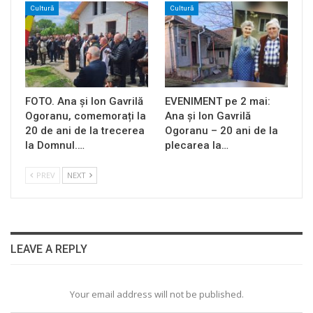
Cultură
Cultură
FOTO. Ana și Ion Gavrilă
EVENIMENT pe 2 mai:
Ogoranu, comemorați la
Ana și Ion Gavrilă
20 de ani de la trecerea
Ogoranu – 20 ani de la
la Domnul.…
plecarea la…
PREV
NEXT
LEAVE A REPLY
Your email address will not be published.