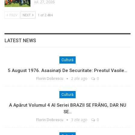
iul. 27, 2026
PREV
NEXT
1 of 2.484
LATEST NEWS
Cultură
5 August 1976. Asasinați De Securitate: Preotul Vasile…
Florin Dobrescu
2 zile ago
0
Cultură
A Apărut Volumul 4 Al Seriei BRAZII SE FRÂNG, DAR NU
SE…
Florin Dobrescu
3 zile ago
0