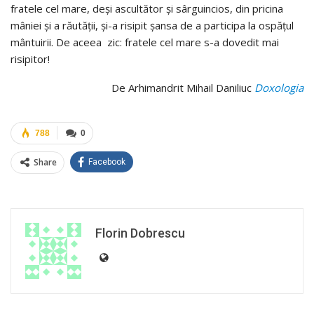
fratele cel mare, deși ascultător și sârguincios, din pricina
mâniei și a răutății, şi-a risipit șansa de a participa la ospățul
mântuirii. De aceea zic: fratele cel mare s-a dovedit mai
risipitor!
De Arhimandrit Mihail Daniliuc
Doxologia
788
0
Share
Facebook
Florin Dobrescu