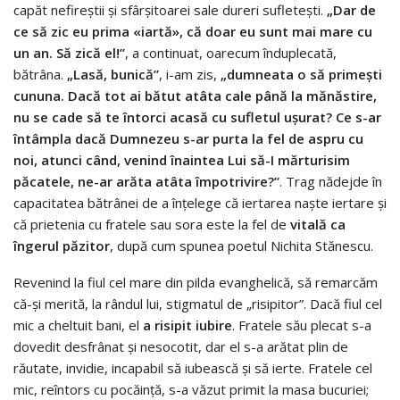
capăt nefireștii și sfârșitoarei sale dureri sufletești.
„Dar de
ce să zic eu prima «iartă», că doar eu sunt mai mare cu
un an. Să zică el!”
, a continuat, oarecum înduplecată,
bătrâna.
„Lasă, bunică”
, i-am zis,
„dumneata o să primești
cununa. Dacă tot ai bătut atâta cale până la mănăstire,
nu se cade să te întorci acasă cu sufletul ușurat? Ce s-ar
întâmpla dacă Dumnezeu s-ar purta la fel de aspru cu
noi, atunci când, venind înaintea Lui să-I mărturisim
păcatele, ne-ar arăta atâta împotrivire?”
. Trag nădejde în
capacitatea bătrânei de a înțelege că iertarea naște iertare și
că prietenia cu fratele sau sora este la fel de
vitală ca
îngerul păzitor
, după cum spunea poetul Nichita Stănescu.
Revenind la fiul cel mare din pilda evanghelică, să remarcăm
că-și merită, la rândul lui, stigmatul de „risipitor”. Dacă fiul cel
mic a cheltuit bani, el
a risipit iubire
. Fratele său plecat s-a
dovedit desfrânat și nesocotit, dar el s-a arătat plin de
răutate, invidie, incapabil să iubească și să ierte. Fratele cel
mic, reîntors cu pocăință, s-a văzut primit la masa bucuriei;