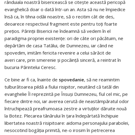
rânduiala noastră bisericească se citește această pericopă
evanghelică doar o dată într-un an. Asta să nu ne împiedice
însă ca, în tihna odăii noastre, să o recitim cât de des,
deoarece respectivul fragment este pentru toți foarte
prețios. Părinții Bisericii ne îndeamnă să vedem în el
paradigma propriei existențe: ori de câte ori păcătuim, ne
depărtăm de casa Tatălui, de Dumnezeu, iar când ne
spovedim, imităm fericita revenire a celui sărăcit de
averi care, prin smerenie și pocăință sinceră, a reintrat în
bucuria Părintelui Ceresc.
Ce bine ar fi ca, înainte de
spovedanie
, să ne reamintim
tulburătoarea pildă a fiului risipitor, neuitând că tatăl din
evanghelie Îl reprezintă pe Însuși Dumnezeu, fiul cel mic, pe
fiecare dintre noi, iar averea cerută de neastâmpăratul odor
întruchipează preafrumoasa zestre a virtuților dăruite nouă
la Botez. Plecarea tânărului în țara îndepărtată închipuie
libertatea noastră risipitoare: aidoma personajului parabolei,
nesocotind bogăția primită, ne-o irosim în petrecerea