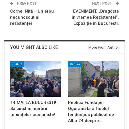
PREV POST
NEXT POST
Cornel Niță – Un erou
EVENIMENT. „Dragoste
necunoscut al
în vremea Rezistenţei”.
rezistenței
Expoziţie în Bucureşti.
YOU MIGHT ALSO LIKE
More From Author
Cultură
Cultură
14 MAI LA BUCUREȘTI!
Replica Fundației
Să cinstim martirii
Ogoranu la articolul
temnițelor comuniste!
tendențios publicat de
Alba 24 despre…