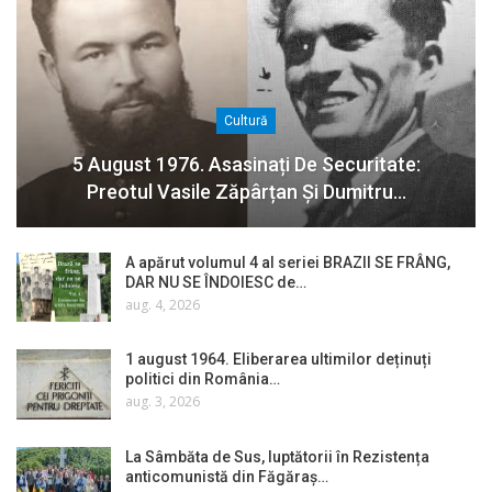
Cultură
5 August 1976. Asasinați De Securitate:
Preotul Vasile Zăpârțan Și Dumitru…
A apărut volumul 4 al seriei BRAZII SE FRÂNG,
DAR NU SE ÎNDOIESC de…
aug. 4, 2026
1 august 1964. Eliberarea ultimilor deținuți
politici din România…
aug. 3, 2026
La Sâmbăta de Sus, luptătorii în Rezistența
anticomunistă din Făgăraș…