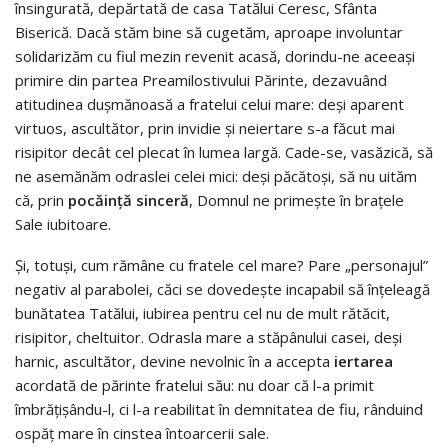
însingurată, depărtată de casa Tatălui Ceresc, Sfânta
Biserică. Dacă stăm bine să cugetăm, aproape involuntar
solidarizăm cu fiul mezin revenit acasă, dorindu-ne aceeași
primire din partea Preamilostivului Părinte, dezavuând
atitudinea dușmănoasă a fratelui celui mare: deși aparent
virtuos, ascultător, prin invidie și neiertare s-a făcut mai
risipitor decât cel plecat în lumea largă. Cade-se, vasăzică, să
ne asemănăm odraslei celei mici: deși păcătoși, să nu uităm
că, prin
pocăință sinceră
, Domnul ne primește în brațele
Sale iubitoare.
Și, totuși, cum rămâne cu fratele cel mare? Pare „personajul”
negativ al parabolei, căci se dovedește incapabil să înțeleagă
bunătatea Tatălui, iubirea pentru cel nu de mult rătăcit,
risipitor, cheltuitor. Odrasla mare a stăpânului casei, deși
harnic, ascultător, devine nevolnic în a accepta
iertarea
acordată de părinte fratelui său: nu doar că l-a primit
îmbrățișându-l, ci l-a reabilitat în demnitatea de fiu, rânduind
ospăț mare în cinstea întoarcerii sale.