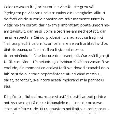
Celor ce avem frați ori surori ne vine foarte greu să-l
înțelegem pe vlăstarul cel scrupulos din Evanghelie. Alături
de frații ori de surorile noastre am trăit momente unice în
viață: ne-am certat, dar ne-am și îmbrățișat; poate uneori ne-
am zavistuit, dar ne și iubim; alteori ne-am nedreptățit, dar
ne și respectăm. Cei doi probabil nu s-au avut ca frații nici
înaintea plecării celui mic: ori cel mare se va fi arătat invidios
dintotdeauna, ori cel mic îl va fi șicanat mereu,
determinându-l să se bucure de absența lui. Oare să fi greșit
tatăl, crescându-i în neiubire și dezbinare? Ultima variantă se
exclude, din moment ce același tată s-a dovedit capabil de o
iubire
și de o iertare nepământene atunci când mezinul,
sărac, zdrențuit, s-a întors acasă implorând mila părintelui
său.
Din păcate,
fiul cel mare
are și astăzi destui adepți printre
noi. Așa se explică de ce tribunalele mustesc de procese
intentate între rude. Nu cunoaștem noi frați și surori care nu-