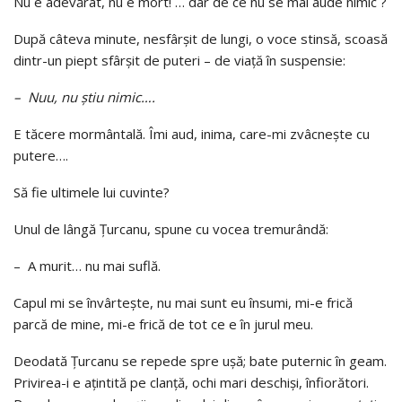
Nu e adevărat, nu e mort! … dar de ce nu se mai aude nimic ?
După câteva minute, nesfârşit de lungi, o voce stin­să, scoasă
dintr-un piept sfârşit de puteri – de viaţă în suspensie:
– Nuu, nu ştiu nimic….
E tăcere mormântală. Îmi aud, inima, care-mi zvâcneşte cu
putere….
Să fie ultimele lui cuvinte?
Unul de lângă Ţurcanu, spune cu vocea tremurândă:
– A murit… nu mai suflă.
Capul mi se învârteşte, nu mai sunt eu însumi, mi-e frică
parcă de mine, mi-e frică de tot ce e în jurul meu.
Deodată Ţurcanu se repede spre uşă; bate puternic în geam.
Privirea-i e aţintită pe clanţă, ochi mari deschi­şi, înfiorători.