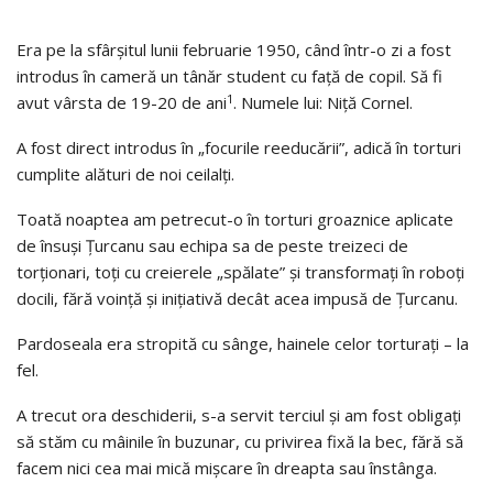
Era pe la sfârşitul lunii februarie 1950, când într-o zi a fost
introdus în cameră un tânăr student cu faţă de copil. Să fi
1
avut vârsta de 19-20 de ani
. Numele lui: Niţă Cornel.
A fost direct introdus în „focurile reeducării”, adică în torturi
cumplite alături de noi ceilalţi.
Toată noaptea am petrecut-o în torturi groaznice aplicate
de însuşi Țurcanu sau echipa sa de peste treizeci de
torţionari, toţi cu creierele „spălate” şi transformaţi în roboţi
docili, fără voinţă şi iniţiativă decât acea impusă de Țurcanu.
Pardoseala era stropită cu sânge, hainele celor torturaţi – la
fel.
A trecut ora deschiderii, s-a servit terciul şi am fost obligaţi
să stăm cu mâinile în buzunar, cu privirea fixă la bec, fără să
facem nici cea mai mică mişcare în dreapta sau înstânga.