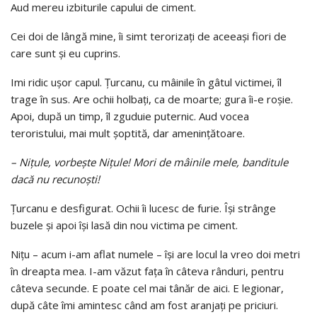
Aud mereu izbiturile capului de ciment.
Cei doi de lângă mine, îi simt terorizaţi de aceeaşi fiori de
care sunt şi eu cuprins.
Imi ridic uşor capul. Ţurcanu, cu mâinile în gâtul victimei, îl
trage în sus. Are ochii holbaţi, ca de moarte; gura îi-e roşie.
Apoi, după un timp, îl zguduie puternic. Aud vocea
teroristului, mai mult şoptită, dar amenin­ţătoare.
– Niţule, vorbeşte Niţule! Mori de mâinile mele, banditule
dacă nu recunoşti!
Ţurcanu e desfigurat. Ochii îi lucesc de furie. Îşi strânge
buzele şi apoi îşi lasă din nou victima pe ci­ment.
Niţu – acum i-am aflat numele – îşi are locul la vreo doi metri
în dreapta mea. I-am văzut faţa în câ­teva rânduri, pentru
câteva secunde. E poate cel mai tânăr de aici. E legionar,
după câte îmi amintesc când am fost aranjaţi pe priciuri.