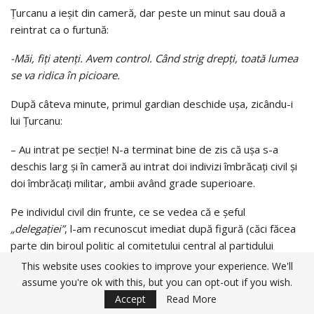
Țurcanu a ieşit din cameră, dar peste un minut sau două a
reintrat ca o furtună:
-Măi, fiţi atenţi. Avem control. Când strig drepţi, toată lumea
se va ridica în picioare.
După câteva minute, primul gardian deschide uşa, zicându-i
lui Țurcanu:
– Au intrat pe secţie! N-a terminat bine de zis că uşa s-a
deschis larg şi în cameră au intrat doi indivizi îmbrăcaţi civil şi
doi îmbrăcaţi militar, ambii având grade superioare.
Pe individul civil din frunte, ce se vedea că e şeful
„delegaţiei”
, l-am recunoscut imediat după figură (căci făcea
parte din biroul politic al comitetului central al partidului
comunist şi pozele acestora erau atârnate peste tot).
This website uses cookies to improve your experience. We'll
assume you're ok with this, but you can opt-out if you wish.
Era Iosif Kişinevschi, de naţionalitate evreu.
Accept
Read More