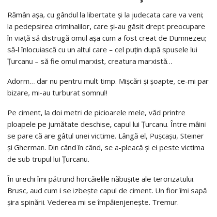
Rămân aşa, cu gândul la libertate şi la judecata care va veni;
la pedepsirea criminalilor, care şi-au găsit drept preocupare
în viaţă să distrugă omul aşa cum a fost creat de Dumnezeu;
să-l înlocuiască cu un altul care – cel puţin după spusele lui
Ţurcanu – să fie omul mar­xist, creatura marxistă…
Adorm… dar nu pentru mult timp. Mişcări şi şoap­te, ce-mi par
bizare, mi-au turburat somnul!
Pe ciment, la doi metri de picioarele mele, văd prin­tre
ploapele pe jumătate deschise, capul lui Ţurcanu. Între mâini
se pare că are gâtul unei victime. Lângă el, Puşcaşu, Steiner
şi Gherman. Din când în când, se a-pleacă şi ei peste victima
de sub trupul lui Ţurcanu.
În urechi îmi pătrund horcăielile năbuşite ale tero­rizatului.
Brusc, aud cum i se izbeşte capul de ciment. Un fior îmi sapă
şira spinării. Vederea mi se împăien­jeneşte. Tremur.