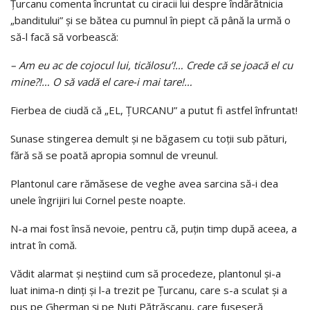
Ţurcanu comenta încruntat cu ciracii lui despre îndărătnicia
„banditului” şi se bătea cu pumnul în piept că până la urmă o
să-l facă să vorbească:
– Am eu ac de cojocul lui, ticălosu’!… Crede că se joacă el cu
mine?!… O să vadă el care-i mai tare!…
Fierbea de ciudă că „EL, ŢURCANU” a putut fi astfel înfruntat!
Sunase stingerea demult şi ne băgasem cu toţii sub pături,
fără să se poată apropia somnul de vreunul.
Plantonul care rămăsese de veghe avea sarcina să-i dea
unele îngrijiri lui Cornel peste noapte.
N-a mai fost însă nevoie, pentru că, puţin timp după aceea, a
intrat în comă.
Vădit alarmat şi neştiind cum să procedeze, plantonul şi-a
luat inima-n dinţi şi l-a trezit pe Ţurcanu, care s-a sculat şi a
pus pe Gherman şi pe Nuti Pătrăşcanu, care fuseseră