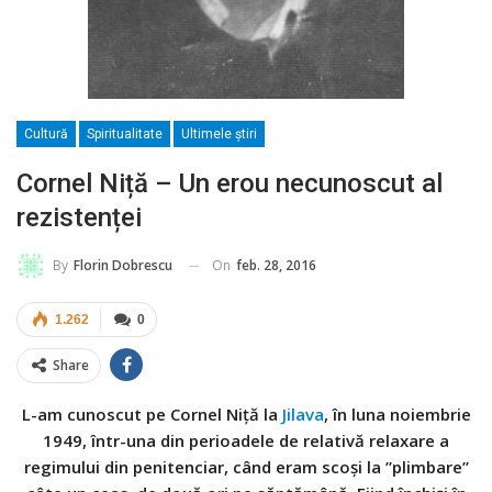
Cultură
Spiritualitate
Ultimele ştiri
Cornel Niță – Un erou necunoscut al
rezistenței
On
feb. 28, 2016
By
Florin Dobrescu
1.262
0
Share
L-am cunoscut pe Cornel Niță la
Jilava
, în luna noiembrie
1949, într-una din perioadele de relativă relaxare a
regimului din penitenciar, când eram scoși la ”plimbare”