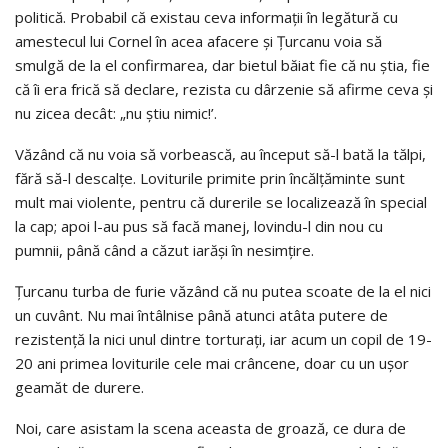
politică. Probabil că existau ceva informaţii în legătură cu
amestecul lui Cornel în acea afacere şi Ţurcanu voia să
smulgă de la el confirmarea, dar bietul băiat fie că nu ştia, fie
că îi era frică să declare, rezista cu dârzenie să afirme ceva şi
nu zicea decât: „nu ştiu nimic!’.
Văzând că nu voia să vorbească, au început să-l bată la tălpi,
fără să-l descalţe. Loviturile primite prin încălţăminte sunt
mult mai violente, pentru că durerile se localizează în special
la cap; apoi l-au pus să facă manej, lovindu-l din nou cu
pumnii, până când a căzut iarăşi în nesimţire.
Ţurcanu turba de furie văzând că nu putea scoate de la el nici
un cuvânt. Nu mai întâlnise până atunci atâta putere de
rezistenţă la nici unul dintre torturaţi, iar acum un copil de 19-
20 ani primea loviturile cele mai crâncene, doar cu un uşor
geamăt de durere.
Noi, care asistam la scena aceasta de groază, ce dura de