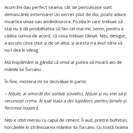
Acum îmi dau perfect seama, cât de periculoase sunt
demascările exterioare! Un secret ştiut de doi, poate aduce
moartea unuia sau amândourora. Poziţia în care trebuie să
stai nu-ţi dă posibilitatea să faci cel mai mic semn, pentru a
cădea cumva de acord, că ceva trebuie tăinuit. Niţu, desigur,
a ascuns ceva ştiut şi de un altul, şi acesta n’a avut tăria să
nu-l dea în vileag.
Mă înspăimânt la gândul că omul ar putea să moară aici de
mâinile lui Ţurcanu…
În fine, misterul mi se dezvăluie în parte:
– Niţule, ai omorât doi soldaţi sovietici, Niţule şi nu vrei să-ţi
recunoşti crima. Ai luat viaţa a doi luptă­tori, pentru binele şi
fericirea noastră.
Niţu e izbit mereu cu capul de ciment. Îi aud, prin­tre bufnituri,
horcăielile în strânsoarea mâinilor lui Ţur­canu. Cu toată teama