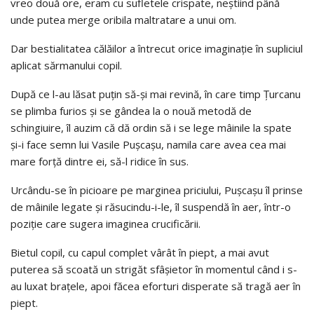
vreo două ore, eram cu sufletele crispate, neştiind până
unde putea merge oribila maltratare a unui om.
Dar bestialitatea călăilor a întrecut orice imaginaţie în supliciul
aplicat sărmanului copil.
După ce l-au lăsat puţin să-şi mai revină, în care timp Ţurcanu
se plimba furios şi se gândea la o nouă metodă de
schingiuire, îl auzim că dă ordin să i se lege mâinile la spate
şi-i face semn lui Vasile Puşcaşu, namila care avea cea mai
mare forţă dintre ei, să-l ridice în sus.
Urcându-se în picioare pe marginea priciului, Puşcaşu îl prinse
de mâinile legate şi răsucindu-i-le, îl suspendă în aer, într-o
poziţie care sugera imaginea crucificării.
Bietul copil, cu capul complet vârât în piept, a mai avut
puterea să scoată un strigăt sfâşietor în momentul când i s-
au luxat braţele, apoi făcea eforturi disperate să tragă aer în
piept.