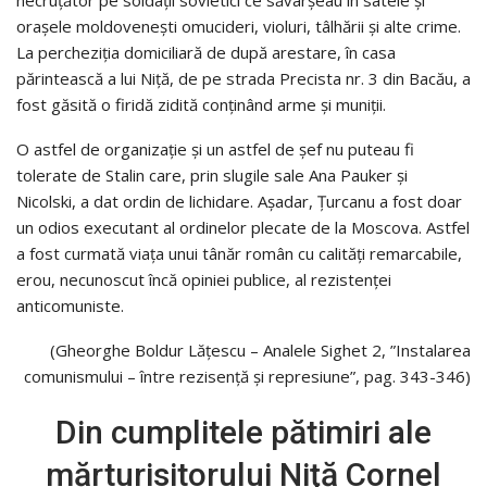
necruțător pe soldații sovietici ce săvârșeau în satele și
orașele moldovenești omucideri, violuri, tâlhării și alte crime.
La percheziția domiciliară de după arestare, în casa
părintească a lui Niță, de pe strada Precista nr. 3 din Bacău, a
fost găsită o firidă zidită conținând arme și muniții.
O astfel de organizație și un astfel de șef nu puteau fi
tolerate de Stalin care, prin slugile sale Ana Pauker și
Nicolski, a dat ordin de lichidare. Așadar, Țurcanu a fost doar
un odios executant al ordinelor plecate de la Moscova. Astfel
a fost curmată viața unui tânăr român cu calități remarcabile,
erou, necunoscut încă opiniei publice, al rezistenței
anticomuniste.
(Gheorghe Boldur Lățescu – Analele Sighet 2, ”Instalarea
comunismului – între rezisență și represiune”, pag. 343-346)
Din cumplitele pătimiri ale
mărturisitorului Niţă Cornel