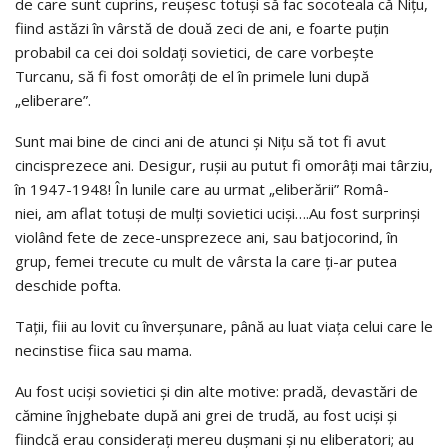
de care sunt cuprins, reuşesc totu­şi să fac socoteala că Niţu,
fiind astăzi în vârstă de două zeci de ani, e foarte puţin
probabil ca cei doi soldaţi sovietici, de care vorbeşte
Turcanu, să fi fost omorâţi de el în primele luni după
„eliberare”.
Sunt mai bine de cinci ani de atunci şi Niţu să tot fi avut
cincisprezece ani. Desigur, ruşii au putut fi omorâţi mai târziu,
în 1947-1948! În lunile care au urmat „eliberării” Româ­
niei, am aflat totuşi de mulţi sovietici ucişi….Au fost surprinşi
violând fete de zece-unsprezece ani, sau batjocorind, în
grup, femei trecute cu mult de vârsta la care ţi-ar putea
deschide pofta.
Taţii, fiii au lovit cu înverşunare, până au luat viaţa celui care le
necinstise fiica sau mama.
Au fost ucişi sovietici şi din alte motive: pradă, devastări de
cămine înjghebate după ani grei de trudă, au fost ucişi şi
fiindcă erau consideraţi mereu duşmani şi nu eliberatori; au