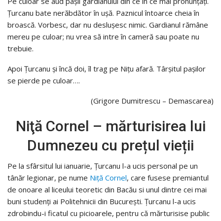
Pe culoar se aud paşii gardianului din ce în ce mai pronunţaţi.
Ţurcanu bate nerăbdător în uşă. Paznicul întoarce cheia în
broască. Vorbesc, dar nu desluşesc nimic. Gardianul rămâne
me­reu pe culoar; nu vrea să intre în cameră sau poate nu
trebuie.
Apoi Ţurcanu şi încă doi, îl trag pe Niţu afară. Târşitul paşilor
se pierde pe culoar….
(Grigore Dumitrescu – Demascarea)
Niţă Cornel – mărturisirea lui
Dumnezeu cu prețul vieții
Pe la sfârsitul lui ianuarie, Ţurcanu l-a ucis personal pe un
tânăr legionar, pe nume
Niță Cornel
, care fusese premiantul
de onoare al liceului teoretic din Bacău si unul dintre cei mai
buni studenți ai Politehnicii din București. Ţurcanu l-a ucis
zdrobindu-i ficatul cu picioarele, pentru că mărturisise public