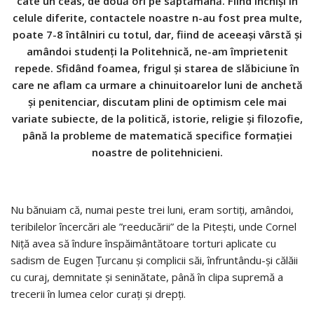
câte un ceas, de două ori pe săptămână. Fiind închiși în
celule diferite, contactele noastre n-au fost prea multe,
poate 7-8 întâlniri cu totul, dar, fiind de aceeași vârstă și
amândoi studenți la Politehnică, ne-am împrietenit
repede. Sfidând foamea, frigul și starea de slăbiciune în
care ne aflam ca urmare a chinuitoarelor luni de anchetă
și penitenciar, discutam plini de optimism cele mai
variate subiecte, de la politică, istorie, religie și filozofie,
până la probleme de matematică specifice formației
noastre de politehnicieni.
Nu bănuiam că, numai peste trei luni, eram sortiți, amândoi,
teribilelor încercări ale ”reeducării” de la Pitești, unde Cornel
Niță avea să îndure înspăimântătoare torturi aplicate cu
sadism de Eugen Țurcanu și complicii săi, înfruntându-și călăii
cu curaj, demnitate și seninătate, până în clipa supremă a
trecerii în lumea celor curați și drepți.