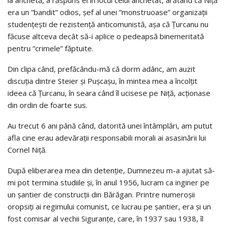
la anchetă, a răspuns el în locul celui anchetat, arătând că Niță
era un ”bandit” odios, șef al unei ”monstruoase” organizații
studențești de rezistență anticomunistă, așa că Țurcanu nu
făcuse altceva decât să-i aplice o pedeapsă binemeritată
pentru ”crimele” făptuite.
Din clipa când, prefăcându-mă că dorm adânc, am auzit
discuția dintre Steier și Pușcașu, în mintea mea a încolțit
ideea că Țurcanu, în seara când îl ucisese pe Niță, acționase
din ordin de foarte sus.
Au trecut 6 ani până când, datorită unei întâmplări, am putut
afla cine erau adevărații responsabili morali ai asasinării lui
Cornel Niță.
După eliberarea mea din detenție, Dumnezeu m-a ajutat să-
mi pot termina studiile și, în anul 1956, lucram ca inginer pe
un șantier de construcții din Bărăgan. Printre numeroșii
oropsiți ai regimului comunist, ce lucrau pe șantier, era și un
fost comisar al vechii Siguranțe, care, în 1937 sau 1938, îl