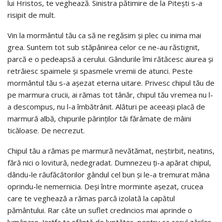
lui Hristos, te veghează. Sinistra pătimire de la Piteşti s-a
risipit de mult.
Vin la mormântul tău ca să ne regăsim şi plec cu inima mai
grea. Suntem tot sub stăpânirea celor ce ne-au răstignit,
parcă e o pedeapsă a cerului. Gândurile îmi rătăcesc aiurea şi
retrăiesc spaimele şi spasmele vremii de atunci. Peste
mormântul tău s-a aşezat eterna uitare. Privesc chipul tău de
pe marmura crucii, ai rămas tot tânăr, chipul tău vremea nu l-
a descompus, nu l-a îmbătrânit. Alături pe aceeaşi placă de
marmură albă, chipurile părinţilor tăi fărâmate de mâini
ticăloase. De necrezut.
Chipul tău a rămas pe marmură nevătămat, neştirbit, neatins,
fără nici o lovitură, nedegradat. Dumnezeu ţi-a apărat chipul,
dându-le răufăcătorilor gândul cel bun şi le-a tremurat mâna
oprindu-le nemernicia. Deşi între morminte aşezat, crucea
care te veghează a rămas parcă izolată la capătul
pământului. Rar câte un suflet credincios mai aprinde o