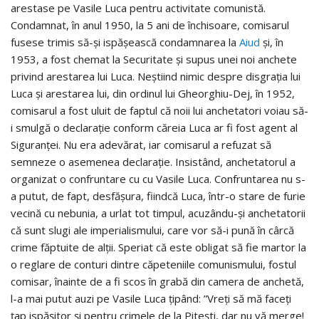
arestase pe Vasile Luca pentru activitate comunistă.
Condamnat, în anul 1950, la 5 ani de închisoare, comisarul
fusese trimis să-și ispășească condamnarea la
Aiud
și, în
1953, a fost chemat la Securitate și supus unei noi anchete
privind arestarea lui Luca. Neștiind nimic despre disgrația lui
Luca și arestarea lui, din ordinul lui Gheorghiu-Dej, în 1952,
comisarul a fost uluit de faptul că noii lui anchetatori voiau să-
i smulgă o declarație conform căreia Luca ar fi fost agent al
Siguranței. Nu era adevărat, iar comisarul a refuzat să
semneze o asemenea declarație. Insistând, anchetatorul a
organizat o confruntare cu cu Vasile Luca. Confruntarea nu s-
a putut, de fapt, desfășura, fiindcă Luca, într-o stare de furie
vecină cu nebunia, a urlat tot timpul, acuzându-și anchetatorii
că sunt slugi ale imperialismului, care vor să-i pună în cârcă
crime făptuite de alții. Speriat că este obligat să fie martor la
o reglare de conturi dintre căpeteniile comunismului, fostul
comisar, înainte de a fi scos în grabă din camera de anchetă,
l-a mai putut auzi pe Vasile Luca țipând: ”Vreți să mă faceți
țap ispășitor și pentru crimele de la Pitești, dar nu vă merge!