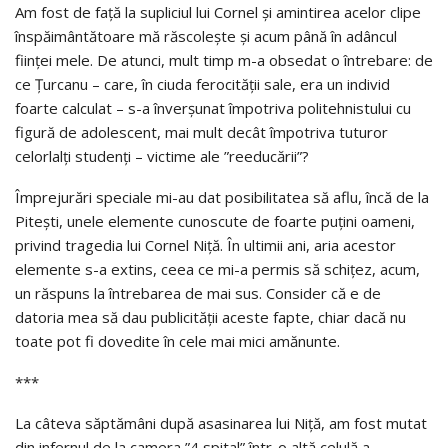
Am fost de față la supliciul lui Cornel și amintirea acelor clipe
înspăimântătoare mă răscolește și acum până în adâncul
ființei mele. De atunci, mult timp m-a obsedat o întrebare: de
ce Țurcanu – care, în ciuda ferocității sale, era un individ
foarte calculat – s-a înverșunat împotriva politehnistului cu
figură de adolescent, mai mult decât împotriva tuturor
celorlalți studenți – victime ale ”reeducării”?
Împrejurări speciale mi-au dat posibilitatea să aflu, încă de la
Pitești, unele elemente cunoscute de foarte puțini oameni,
privind tragedia lui Cornel Niță. În ultimii ani, aria acestor
elemente s-a extins, ceea ce mi-a permis să schițez, acum,
un răspuns la întrebarea de mai sus. Consider că e de
datoria mea să dau publicității aceste fapte, chiar dacă nu
toate pot fi dovedite în cele mai mici amănunte.
***
La câteva săptămâni după asasinarea lui Niță, am fost mutat
din infernul de la camera ”4 spital” într-o altă celulă a