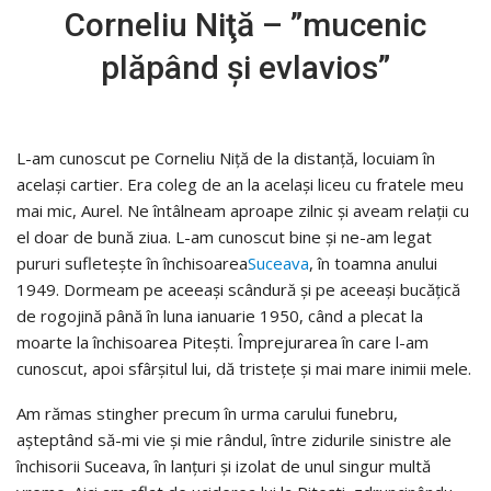
Corneliu Niţă – ”mucenic
plăpând şi evlavios”
L-am cunoscut pe Corneliu Niță de la distanță, locuiam în
același cartier. Era coleg de an la același liceu cu fratele meu
mai mic, Aurel. Ne întâlneam aproape zilnic și aveam relații cu
el doar de bună ziua. L-am cunoscut bine și ne-am legat
pururi sufletește în închisoarea
Suceava
, în toamna anului
1949. Dormeam pe aceeași scândură și pe aceeași bucățică
de rogojină până în luna ianuarie 1950, când a plecat la
moarte la închisoarea Pitești. Împrejurarea în care l-am
cunoscut, apoi sfârșitul lui, dă tristețe și mai mare inimii mele.
Am rămas stingher precum în urma carului funebru,
așteptând să-mi vie și mie rândul, între zidurile sinistre ale
închisorii Suceava, în lanțuri și izolat de unul singur multă