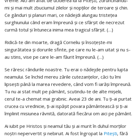
vreme. Aici am aflat de uciderea lui la Pitești, zdruncinându-
mi și mai mult zbuciumul zilelor și nopților de teroare și chin.
Ce gânduri și planuri mari, ce nădejdi alungau tristețea
surghiunului când eram împreună și ce sfârșit de necrezut
curmă totul și întuneca inima mea tragicul sfârșit. (…)
Ridică-te din moarte, dragă Corneliu și însoțește-mi
singurătatea și dorurile sfinte, pe care nu le-am uitat și nu s-
au stins, vise pe care le-am făurit împreună. (…)
Se răresc rândurile noastre. Tu erai o nădejde pentru lupta
neamului. Se închid mereu zările cutezanțelor, căci tu îmi
lipsești până la marea revedere, când vom fi iarăși împreună.
Tu nu ai stat mult pe pământ, scutindu-te de alte mișelii,
cerul te-a chemat mai grabnic. Aveai 23 de ani. Tu ți-ai purtat
crucea cu vrednicie, ți-ai ispășit povara pământească și ți-ai
împlinit misiunea râvnită, datorată fiecărui om aici pe pământ.
Ai iubit pe Hristos şi neamul tău şi ai murit în duhul morţilor
noştri nepervertit şi nebiruit. Ai fost îngropat la
Piteşti
, fără