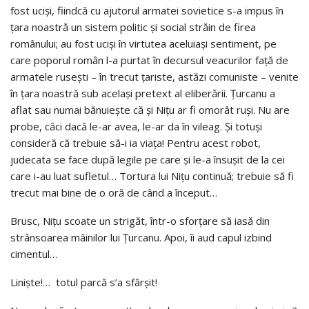
fost ucişi, fiindcă cu ajutorul arma­tei sovietice s-a impus în
ţara noastră un sistem politic şi social străin de firea
românului; au fost ucişi în virtu­tea aceluiaşi sentiment, pe
care poporul român l-a purtat în decursul veacurilor faţă de
armatele ruseşti – în tre­cut ţariste, astăzi comuniste – venite
în ţara noastră sub acelaşi pretext al eliberării. Ţurcanu a
aflat sau nu­mai bănuieşte că şi Niţu ar fi omorât ruşi. Nu are
probe, căci dacă le-ar avea, le-ar da în vileag. Şi totuşi
consideră că trebuie să-i ia viaţa! Pentru acest robot,
judecata se face după legile pe care şi le-a însu­şit de la cei
care i-au luat sufletul… Tortura lui Niţu continuă; trebuie să fi
trecut mai bine de o oră de când a început…
Brusc, Niţu scoate un strigăt, într-o sforţare să iasă din
strânsoarea mâinilor lui Ţurcanu. Apoi, îi aud ca­pul izbind
cimentul…
Linişte!… totul parcă s’a sfârşit!