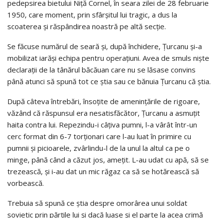
pedepsirea bietului Niţă Cornel, în seara zilei de 28 februarie
1950, care moment, prin sfârşitul lui tragic, a dus la
scoaterea şi răspândirea noastră pe altă secţie.
Se făcuse numărul de seară şi, după închidere, Ţurcanu şi-a
mobilizat iarăşi echipa pentru operaţiuni. Avea de smuls nişte
declaraţii de la tânărul băcăuan care nu se lăsase convins
până atunci să spună tot ce ştia sau ce bănuia Ţurcanu că ştia.
După câteva întrebări, însoţite de ameninţările de rigoare,
văzând că răspunsul era nesatisfăcător, Ţurcanu a asmuţit
haita contra lui. Repezindu-i câţiva pumni, l-a vârât într-un
cerc format din 6-7 torţionari care l-au luat în primire cu
pumnii şi picioarele, zvârlindu-l de la unul la altul ca pe o
minge, până când a căzut jos, ameţit. L-au udat cu apă, să se
trezească, şi i-au dat un mic răgaz ca să se hotărească să
vorbească.
Trebuia să spună ce ştia despre omorârea unui soldat
sovietic prin părţile lui şi dacă luase şi el parte la acea crimă