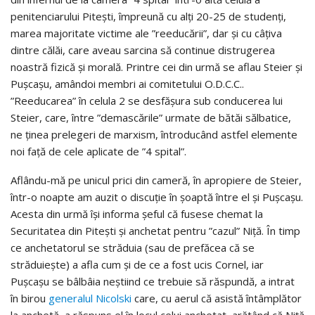
penitenciarului Pitești, împreună cu alți 20-25 de studenți,
marea majoritate victime ale ”reeducării”, dar și cu câțiva
dintre călăi, care aveau sarcina să continue distrugerea
noastră fizică și morală. Printre cei din urmă se aflau Steier și
Pușcașu, amândoi membri ai comitetului O.D.C.C..
”Reeducarea” în celula 2 se desfășura sub conducerea lui
Steier, care, între ”demascările” urmate de bătăi sălbatice,
ne ținea prelegeri de marxism, întroducând astfel elemente
noi față de cele aplicate de ”4 spital”.
Aflându-mă pe unicul prici din cameră, în apropiere de Steier,
într-o noapte am auzit o discuție în șoaptă între el și Pușcașu.
Acesta din urmă își informa șeful că fusese chemat la
Securitatea din Pitești și anchetat pentru ”cazul” Niță. În timp
ce anchetatorul se străduia (sau de prefăcea că se
străduiește) a afla cum și de ce a fost ucis Cornel, iar
Pușcașu se bâlbâia neștiind ce trebuie să răspundă, a intrat
în birou
generalul Nicolski
care, cu aerul că asistă întâmplător