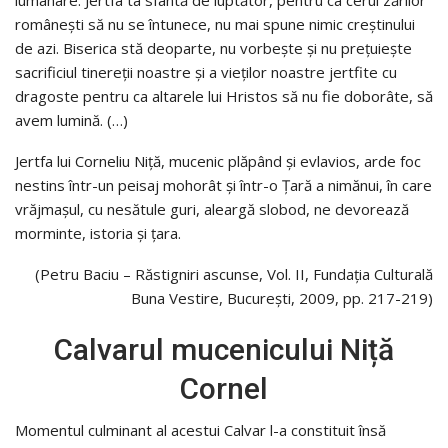
lumânare. Jertfa ta sfântă de luptător, pentru ca cerul zărilor
româneşti să nu se întunece, nu mai spune nimic creştinului
de azi. Biserica stă deoparte, nu vorbeşte şi nu preţuieşte
sacrificiul tinereţii noastre şi a vieţilor noastre jertfite cu
dragoste pentru ca altarele lui Hristos să nu fie doborâte, să
avem lumină. (…)
Jertfa lui Corneliu Niţă, mucenic plăpând şi evlavios, arde foc
nestins într-un peisaj mohorât şi într-o Ţară a nimănui, în care
vrăjmaşul, cu nesătule guri, aleargă slobod, ne devorează
morminte, istoria şi ţara.
(Petru Baciu – Răstigniri ascunse, Vol. II, Fundația Culturală
Buna Vestire, București, 2009, pp. 217-219)
Calvarul mucenicului Niță
Cornel
Momentul culminant al acestui Calvar l-a constituit însă