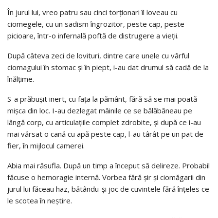
În jurul lui, vreo patru sau cinci torţionari îl loveau cu
ciomegele, cu un sadism îngrozitor, peste cap, peste
picioare, într-o infernală poftă de distrugere a vieţii.
După câteva zeci de lovituri, dintre care unele cu vârful
ciomagului în stomac şi în piept, i-au dat drumul să cadă de la
înălţime.
S-a prăbuşit inert, cu faţa la pământ, fără să se mai poată
mişca din loc. I-au dezlegat mâinile ce se bălăbăneau pe
lângă corp, cu articulaţiile complet zdrobite, şi după ce i-au
mai vărsat o cană cu apă peste cap, l-au târât pe un pat de
fier, în mijlocul camerei.
Abia mai răsufla. După un timp a început să delireze. Probabil
făcuse o hemoragie internă. Vorbea fără şir şi ciomăgarii din
jurul lui făceau haz, bătându-şi joc de cuvintele fără înţeles ce
le scotea în neştire.