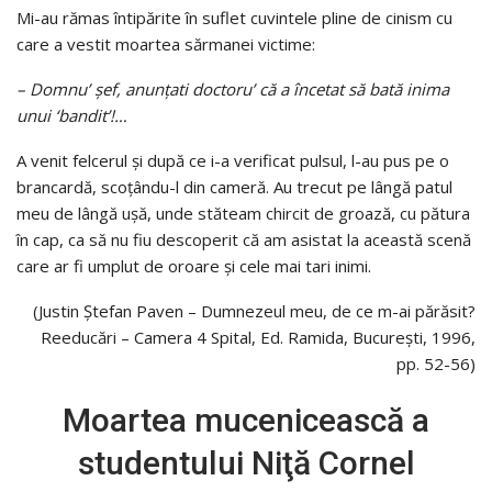
Mi-au rămas întipărite în suflet cuvintele pline de cinism cu
care a vestit moartea sărmanei victime:
– Domnu’ şef, anunţati doctoru’ că a încetat să bată inima
unui ‘bandit’!…
A venit felcerul şi după ce i-a verificat pulsul, l-au pus pe o
brancardă, scoţându-l din cameră. Au trecut pe lângă patul
meu de lângă uşă, unde stăteam chircit de groază, cu pătura
în cap, ca să nu fiu descoperit că am asistat la această scenă
care ar fi umplut de oroare şi cele mai tari inimi.
(Justin Ştefan Paven – Dumnezeul meu, de ce m-ai părăsit?
Reeducări – Camera 4 Spital, Ed. Ramida, București, 1996,
pp. 52-56)
Moartea mucenicească a
studentului Niţă Cornel