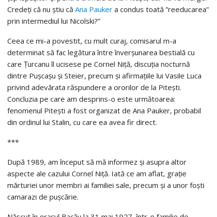
Credeți că nu știu că
Ana Pauker
a condus toată ”reeducarea”
prin intermediul lui Nicolski?”
Ceea ce mi-a povestit, cu mult curaj, comisarul m-a
determinat să fac legătura între înverșunarea bestială cu
care Țurcanu îl ucisese pe Cornel Niță, discuția nocturnă
dintre Pușcașu și Steier, precum și afirmațiile lui Vasile Luca
privind adevărata răspundere a ororilor de la Pitești.
Concluzia pe care am desprins-o este următoarea:
fenomenul Pitești a fost organizat de Ana Pauker, probabil
din ordinul lui Stalin, cu care ea avea fir direct.
***
După 1989, am început să mă informez și asupra altor
aspecte ale cazului Cornel Niță. Iată ce am aflat, grație
mărturiei unor membri ai familiei sale, precum și a unor foști
camarazi de pușcărie.
Născut în orașul Bacău la 31 mai 1927, într-o familie de