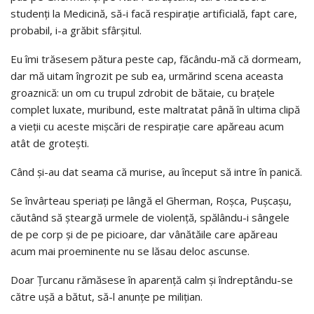
studenţi la Medicină, să-i facă respiraţie artificială, fapt care,
probabil, i-a grăbit sfârşitul.
Eu îmi trăsesem pătura peste cap, făcându-mă că dormeam,
dar mă uitam îngrozit pe sub ea, urmărind scena aceasta
groaznică: un om cu trupul zdrobit de bătaie, cu braţele
complet luxate, muribund, este maltratat până în ultima clipă
a vieţii cu aceste mişcări de respiraţie care apăreau acum
atât de groteşti.
Când şi-au dat seama că murise, au început să intre în panică.
Se învârteau speriaţi pe lângă el Gherman, Roşca, Puşcaşu,
căutând să şteargă urmele de violenţă, spălându-i sângele
de pe corp şi de pe picioare, dar vânătăile care apăreau
acum mai proeminente nu se lăsau deloc ascunse.
Doar Ţurcanu rămăsese în aparenţă calm şi îndreptându-se
către uşă a bătut, să-l anunţe pe miliţian.