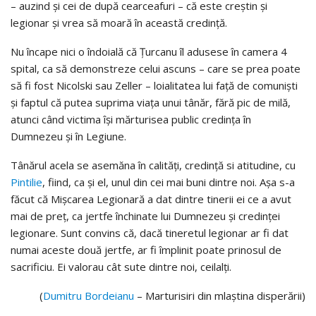
– auzind și cei de după cearceafuri – că este creștin și
legionar și vrea să moară în această credință.
Nu încape nici o îndoială că Ţurcanu îl adusese în camera 4
spital, ca să demonstreze celui ascuns – care se prea poate
să fi fost Nicolski sau Zeller – loialitatea lui față de comuniști
și faptul că putea suprima viața unui tânăr, fără pic de milă,
atunci când victima își mărturisea public credința în
Dumnezeu și în Legiune.
Tânărul acela se asemăna în calități, credință si atitudine, cu
Pintilie
, fiind, ca și el, unul din cei mai buni dintre noi. Așa s-a
făcut că Mișcarea Legionară a dat dintre tinerii ei ce a avut
mai de preț, ca jertfe închinate lui Dumnezeu și credinței
legionare. Sunt convins că, dacă tineretul legionar ar fi dat
numai aceste două jertfe, ar fi împlinit poate prinosul de
sacrificiu. Ei valorau cât sute dintre noi, ceilalți.
(
Dumitru Bordeianu
– Marturisiri din mlaștina disperării)