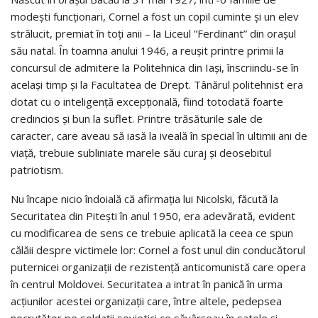
modești funcționari, Cornel a fost un copil cuminte și un elev
strălucit, premiat în toți anii – la Liceul ”Ferdinant” din orașul
său natal. În toamna anului 1946, a reușit printre primii la
concursul de admitere la Politehnica din Iași, înscriindu-se în
același timp și la Facultatea de Drept. Tânărul politehnist era
dotat cu o inteligență excepțională, fiind totodată foarte
credincios și bun la suflet. Printre trăsăturile sale de
caracter, care aveau să iasă la iveală în special în ultimii ani de
viață, trebuie subliniate marele său curaj și deosebitul
patriotism.
Nu încape nicio îndoială că afirmația lui Nicolski, făcută la
Securitatea din Pitești în anul 1950, era adevărată, evident
cu modificarea de sens ce trebuie aplicată la ceea ce spun
călăii despre victimele lor: Cornel a fost unul din conducătorul
puternicei organizații de rezistență anticomunistă care opera
în centrul Moldovei. Securitatea a intrat în panică în urma
acțiunilor acestei organizații care, între altele, pedepsea