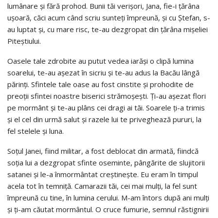
lumânare şi fără prohod. Bunii tăi verişori, Jana, fie-i ţărâna
uşoară, căci acum când scriu sunteţi împreună, şi cu Ştefan, s-
au luptat şi, cu mare risc, te-au dezgropat din ţărâna mişeliei
Piteştiului.
Oasele tale zdrobite au putut vedea iarăşi o clipă lumina
soarelui, te-au aşezat în sicriu şi te-au adus la Bacău lângă
părinţi. Sfintele tale oase au fost cinstite şi prohodite de
preoţii sfintei noastre biserici strămoşeşti. Ţi-au aşezat flori
pe mormânt şi te-au plâns cei dragi ai tăi. Soarele ţi-a trimis
şi el cel din urmă salut şi razele lui te priveghează pururi, la
fel stelele şi luna.
Soţul Janei, fiind militar, a fost deblocat din armată, fiindcă
soţia lui a dezgropat sfinte oseminte, pângărite de slujitorii
satanei şi le-a înmormântat creştineşte. Eu eram în timpul
acela tot în temniţă. Camarazii tăi, cei mai mulţi, la fel sunt
împreună cu tine, în lumina cerului. M-am întors după ani mulţi
şi ţi-am căutat mormântul. O cruce fumurie, semnul răstignirii