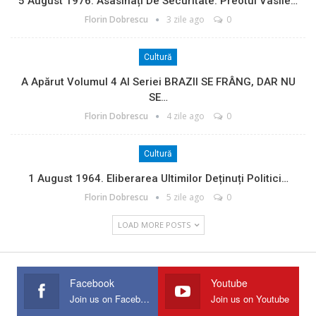
5 August 1976. Asasinați De Securitate: Preotul Vasile…
Florin Dobrescu
3 zile ago
0
Cultură
A Apărut Volumul 4 Al Seriei BRAZII SE FRÂNG, DAR NU
SE…
Florin Dobrescu
4 zile ago
0
Cultură
1 August 1964. Eliberarea Ultimilor Deținuți Politici…
Florin Dobrescu
5 zile ago
0
LOAD MORE POSTS
Facebook
Youtube
Join us on Facebook
Join us on Youtube