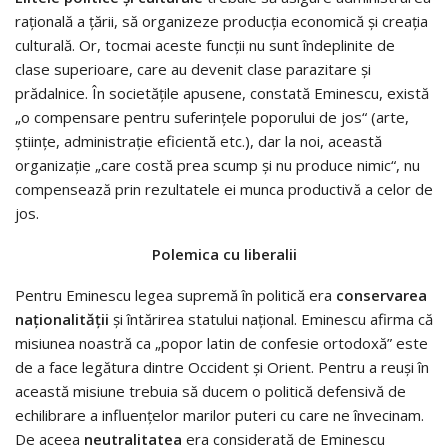
raţională a ţării, să organizeze producţia economică şi creaţia
culturală. Or, tocmai aceste funcţii nu sunt îndeplinite de
clase superioare, care au devenit clase parazitare şi
prădalnice. În societăţile apusene, constată Eminescu, există
„o compensare pentru suferinţele poporului de jos“ (arte,
ştiinţe, administraţie eficientă etc.), dar la noi, această
organizaţie „care costă prea scump şi nu produce nimic“, nu
compensează prin rezultatele ei munca productivă a celor de
jos.
Polemica cu liberalii
Pentru Eminescu legea supremă în politică era
conservarea
naţionalităţii
şi întărirea statului naţional. Eminescu afirma că
misiunea noastră ca „popor latin de confesie ortodoxă” este
de a face legătura dintre Occident şi Orient. Pentru a reuşi în
această misiune trebuia să ducem o politică defensivă de
echilibrare a influenţelor marilor puteri cu care ne învecinam.
De aceea
neutralitatea
era considerată de Eminescu