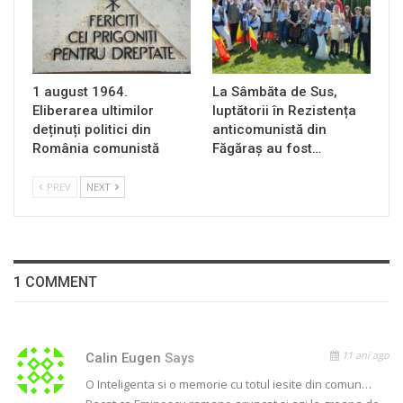
1 august 1964.
La Sâmbăta de Sus,
Eliberarea ultimilor
luptătorii în Rezistența
deținuți politici din
anticomunistă din
România comunistă
Făgăraș au fost…
PREV
NEXT
1 COMMENT
11 ani ago
Calin Eugen
Says
O Inteligenta si o memorie cu totul iesite din comun…