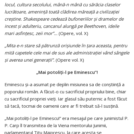
locul, cultura secolului, mână-n mână cu sărăcia claselor
lucrătoare, ameninţă toată clădirea măreaţă a civilizaţiei
creştine. Shakespeare cedează bufoneriilor şi dramelor de
incest şi adulteriu, cancanul alungă pe Beethoven, ideile
mari asfinţesc, zeii mor”…
(Opere, vol. X)
„Mita e-n stare să pătrunză orişiunde în ţara aceasta, pentru
mită capetele cele mai de sus ale administraţiei vând sângele
şi averea unei generaţii”.
(Opere vol. X)
„Mai potoliţi-l pe Eminescu”!
Eminescu şi-a asumat pe deplin misiunea sa de conştiinţă a
poporului român. A făcut-o cu sacrificiul propriului bine, chiar
cu sacrificiul propriei vieţi. Iar glasul său puternic a fost făcut
să tacă, tocmai de oamenii care ar fi trebuit să-l susţină.
„Mai potoliţi-l pe Eminescu!” era mesajul pe care junimistul P.
P. Carp îl transmitea de la Viena mentorului Junimii,
parlamentarul Titu Maiorescu, la care acesta se