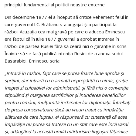
principiul fundamental al politicii noastre externe.
Din decembrie 1877 el a început să critice vehement felul în
care guvernul I.C. Brătianu s-a angajat şi a participat la
război. Acuzaţia cea mai gravă pe care o aducea Eminescu
era faptul că în iulie 1877 guvernul a aprobat intrarea în
război de partea Rusiei fără să ceară nici o garanţie în scris.
Înainte să se facă publică intenţia Rusiei de a anexa sudul
Basarabiei, Eminescu scria:
„Intrară în război, fapt care se putea foarte bine aproba şi
sprijini, dar intrară cu o armată nepregătită cu nimic, graţie
ineptei şi culpabilei lor administraţii, şi fără nici o convenţie
stipulând şi marginea sacrificiilor şi întinderea beneficiilor
pentru români, mulţumită închinatei lor diplomaţii. Întrebaţi
de presa conservatoare dacă au vreun tratat cu împărăţia
alăturea de care luptau, ei răspunseră cu cutezanţă că acea
împărăţie nu putea să trateze cu un stat care este încă vasal
şi, adăugând la această umilă mărturisire linguşiri făţarnice