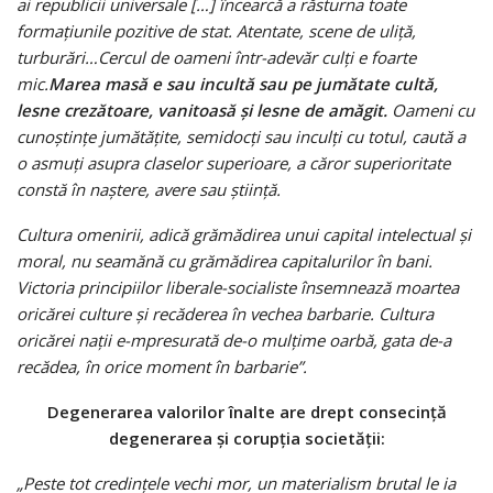
ai republicii universale […] încearcă a răsturna toate
formaţiunile pozitive de stat. Atentate, scene de uliţă,
turburări…Cercul de oameni într-adevăr culţi e foarte
mic.
Marea masă e sau incultă sau pe jumătate cultă,
lesne crezătoare, vanitoasă şi lesne de amăgit.
Oameni cu
cunoştinţe jumătăţite, semidocţi sau inculţi cu totul, caută a
o asmuţi asupra claselor superioare, a căror superioritate
constă în naştere, avere sau ştiinţă.
Cultura omenirii, adică grămădirea unui capital intelectual şi
moral, nu seamănă cu grămădirea capitalurilor în bani.
Victoria principiilor liberale-socialiste însemnează moartea
oricărei culture şi recăderea în vechea barbarie. Cultura
oricărei naţii e-mpresurată de-o mulţime oarbă, gata de-a
recădea, în orice moment în barbarie”.
Degenerarea valorilor înalte are drept consecinţă
degenerarea şi corupţia societăţii:
„Peste tot credinţele vechi mor, un materialism brutal le ia