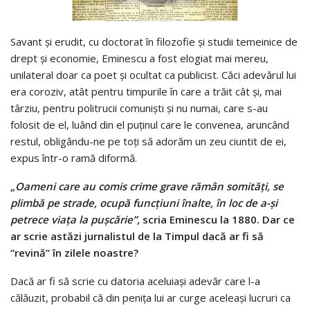
Savant şi erudit, cu doctorat în filozofie şi studii temeinice de
drept şi economie, Eminescu a fost elogiat mai mereu,
unilateral doar ca poet şi ocultat ca publicist. Căci adevărul lui
era coroziv, atât pentru timpurile în care a trăit cât şi, mai
târziu, pentru politrucii comunişti şi nu numai, care s-au
folosit de el, luând din el puţinul care le convenea, aruncând
restul, obligându-ne pe toţi să adorăm un zeu ciuntit de ei,
expus într-o ramă diformă.
„Oameni care au comis crime grave rămân somităţi, se
plimbă pe strade, ocupă funcţiuni înalte, în loc de a-şi
petrece viaţa la puşcărie”
,
scria Eminescu la 1880. Dar ce
ar scrie astăzi jurnalistul de la Timpul dacă ar fi să
“revină” în zilele noastre?
Dacă ar fi să scrie cu datoria aceluiaşi adevăr care l-a
călăuzit, probabil că din peniţa lui ar curge aceleaşi lucruri ca