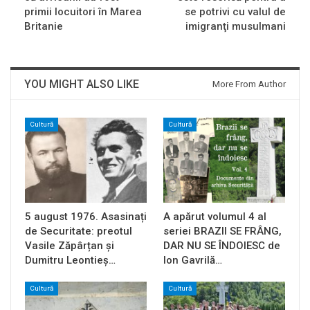
primii locuitori în Marea
se potrivi cu valul de
Britanie
imigranţi musulmani
YOU MIGHT ALSO LIKE
More From Author
Cultură
Cultură
5 august 1976. Asasinați
A apărut volumul 4 al
de Securitate: preotul
seriei BRAZII SE FRÂNG,
Vasile Zăpârțan și
DAR NU SE ÎNDOIESC de
Dumitru Leontieș…
Ion Gavrilă…
Cultură
Cultură