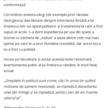
conformează.
Cercetători eminescologi (de exemplu prof. Nicolae
Georgescu) dau lămuriri despre internarea forţată a lui
Eminescu într-un spital psihiatric şi tratamentul la care a fost
supus el acolo. S-a dorit expedierea pe uşa din spate a
istoriei cu eticheta de „nebun” a unuia dintre cele mai mari
spirite pe care le-a avut România vreodată, dar acest lucru
nu a fost cu putinţă.
Vocea sa răscoleşte şi astăzi aceeaşi lume răsturnată.
Avertismentul politic al lui Eminescu rămâne, în mod fatal,
actual:
„Greşalele în politică sunt crime, căci în urma lor suferă
milioane de oameni nevinovaţi, se-mpiedică dezvoltarea
unei ţări întregi şi se-mpiedică, pentru zeci de ani înainte,
viitorul ei”.
Bibliografie: Opere vol X, XI, XII