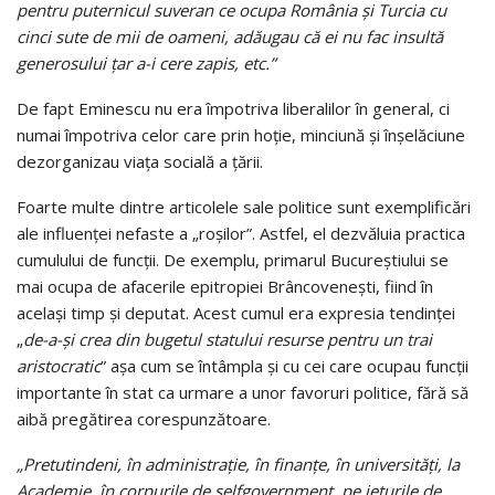
pentru puternicul suveran ce ocupa România şi Turcia cu
cinci sute de mii de oameni, adăugau că ei nu fac insultă
generosului ţar a-i cere zapis, etc.”
De fapt Eminescu nu era împotriva liberalilor în general, ci
numai împotriva celor care prin hoţie, minciună şi înşelăciune
dezorganizau viaţa socială a ţării.
Foarte multe dintre articolele sale politice sunt exemplificări
ale influenţei nefaste a „roşilor”. Astfel, el dezvăluia practica
cumulului de funcţii. De exemplu, primarul Bucureştiului se
mai ocupa de afacerile epitropiei Brâncoveneşti, fiind în
acelaşi timp şi deputat. Acest cumul era expresia tendinţei
„
de-a-şi crea din bugetul statului resurse pentru un trai
aristocratic
” aşa cum se întâmpla şi cu cei care ocupau funcţii
importante în stat ca urmare a unor favoruri politice, fără să
aibă pregătirea corespunzătoare.
„Pretutindeni, în administraţie, în finanţe, în universităţi, la
Academie, în corpurile de selfgovernment, pe jeţurile de