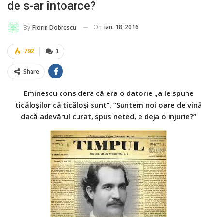
de s-ar întoarce?
On
ian. 18, 2016
By
Florin Dobrescu
792
1
Share
Eminescu considera că era o datorie „a le spune
ticăloşilor că ticăloşi sunt”. ”Suntem noi oare de vină
dacă adevărul curat, spus neted, e deja o injurie?”