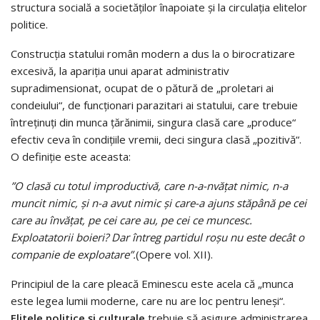
structura socială a societăţilor înapoiate şi la circulaţia elitelor
politice.
Construcţia statului român modern a dus la o birocratizare
excesivă, la apariţia unui aparat administrativ
supradimensionat, ocupat de o pătură de „proletari ai
condeiului“, de funcţionari parazitari ai statului, care trebuie
întreţinuţi din munca ţărănimii, singura clasă care „produce“
efectiv ceva în condiţiile vremii, deci singura clasă „pozitivă“.
O definiţie este aceasta:
”O clasă cu totul improductivă, care n-a-nvăţat nimic, n-a
muncit nimic, şi n-a avut nimic şi care-a ajuns stăpână pe cei
care au învăţat, pe cei care au, pe cei ce muncesc.
Exploatatorii boieri? Dar întreg partidul roşu nu este decât o
companie de exploatare”.
(Opere vol. XII).
Principiul de la care pleacă Eminescu este acela că „munca
este legea lumii moderne, care nu are loc pentru leneşi“.
Elitele politice şi culturale
trebuie să asigure administrarea