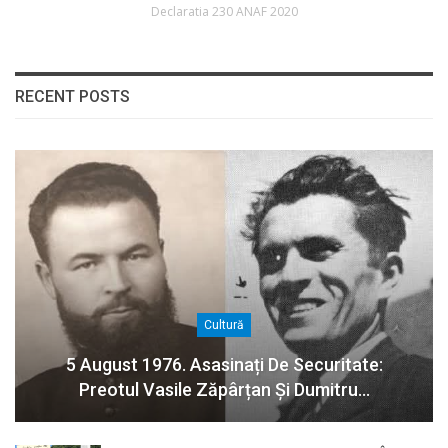
Declaratia 230 ANAF 2020
RECENT POSTS
Cultură
5 August 1976. Asasinați De Securitate:
Preotul Vasile Zăpârțan Și Dumitru…