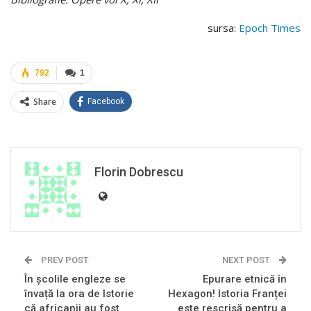
sursa:
Epoch Times
792
1
Share
Facebook
Florin Dobrescu
PREV POST
NEXT POST
În școlile engleze se
Epurare etnică în
învață la ora de Istorie
Hexagon! Istoria Franței
că africanii au fost
este rescrisă pentru a