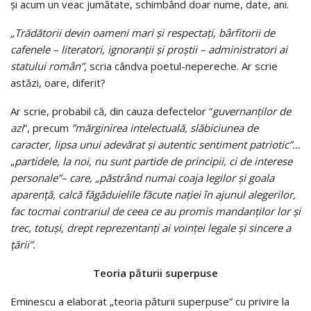
şi acum un veac jumătate, schimbând doar nume, date, ani.
„Trădătorii devin oameni mari şi respectaţi, bârfitorii de
cafenele – literatori, ignoranţii şi proştii – administratori ai
statului român”,
scria cândva poetul-nepereche. Ar scrie
astăzi, oare, diferit?
Ar scrie, probabil că, din cauza defectelor ”
guvernanţilor de
azi
”, precum
”mărginirea intelectuală, slăbiciunea de
caracter, lipsa unui adevărat şi autentic sentiment patriotic”…
„
partidele, la noi, nu sunt partide de principii, ci de interese
personale”– care, „păstrând numai coaja legilor şi goala
aparenţă, calcă făgăduielile făcute naţiei în ajunul alegerilor,
fac tocmai contrariul de ceea ce au promis mandanţilor lor şi
trec, totuşi, drept reprezentanţi ai voinţei legale şi sincere a
ţării”.
Teoria păturii superpuse
Eminescu a elaborat „teoria păturii superpuse” cu privire la