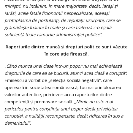
miniştri, nu întâlnim, în mare majoritate, decât, iarăşi şi
iarăşi, acele fatale fizionomii nespecializate, aceeaşi
protoplasmă de postulanţi, de reputaţii uzurpate, care se
grămădeşte înainte în toate şi care tratează c-o egală
suficienţă toate ramurile administraţiei publice”.
Raporturile dintre muncă şi drepturi politice sunt văzute
în corelaţie firească.
„Când munca unei clase într-un popor nu mai echivalează
drepturile de care ea se bucură, atunci acea clasă e coruptă“
.
Eminescu a vorbit de „selecţia socială negativă“, care
operează în societatea românească, tocmai prin blocarea
valorilor autentice, prin inversarea raporturilor dintre
competenţă şi promovare socială.
„Nimic nu este mai
periculos pentru conştiinţa unui popor decât priveliştea
corupţiei, a nulităţii recompensate, decât ridicarea în sus a
demeritului“.