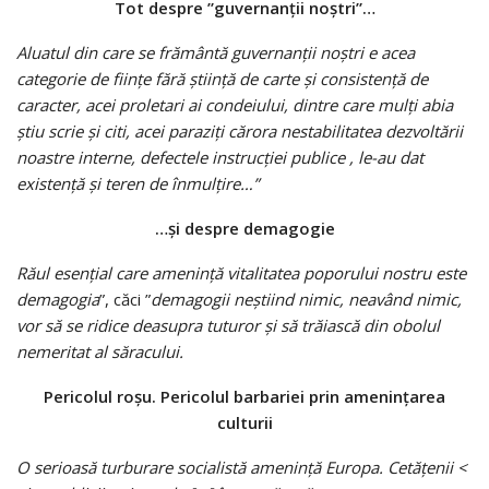
Tot despre ”guvernanţii noştri”…
Aluatul din care se frământă guvernanţii noştri e acea
categorie de fiinţe fără ştiinţă de carte şi consistenţă de
caracter, acei proletari ai condeiului, dintre care mulţi abia
ştiu scrie şi citi, acei paraziţi cărora nestabilitatea dezvoltării
noastre interne, defectele instrucţiei publice
, le-au dat
existenţă şi teren de înmulţire…”
…şi despre demagogie
Răul esenţial care ameninţă vitalitatea poporului nostru este
demagogia
”, căci ”
demagogii neştiind nimic, neavând nimic,
vor să se ridice deasupra tuturor şi să trăiască din obolul
nemeritat al săracului.
Pericolul roşu. Pericolul barbariei prin ameninţarea
culturii
O serioasă turburare socialistă ameninţă Europa. Cetăţenii
<