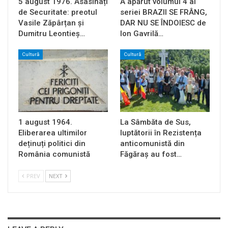
5 august 1976. Asasinați
A apărut volumul 4 al
de Securitate: preotul
seriei BRAZII SE FRÂNG,
Vasile Zăpârțan și
DAR NU SE ÎNDOIESC de
Dumitru Leontieș…
Ion Gavrilă…
Cultură
Cultură
1 august 1964.
La Sâmbăta de Sus,
Eliberarea ultimilor
luptătorii în Rezistența
deținuți politici din
anticomunistă din
România comunistă
Făgăraș au fost…
PREV
NEXT