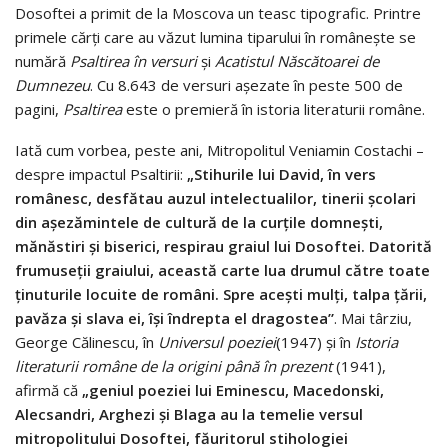
Dosoftei a primit de la Moscova un teasc tipografic. Printre
primele cărţi care au văzut lumina tiparului în româneşte se
numără
Psaltirea în versuri
şi
Acatistul Născătoarei de
Dumnezeu
. Cu 8.643 de versuri aşezate în peste 500 de
pagini,
Psaltirea
este o premieră în istoria literaturii române.
Iată cum vorbea, peste ani, Mitropolitul Veniamin Costachi –
despre impactul Psaltirii:
„Stihurile lui David, în vers
românesc, desfătau auzul intelectualilor, tinerii şcolari
din aşezămintele de cultură de la curţile domneşti,
mănăstiri şi biserici, respirau graiul lui Dosoftei. Datorită
frumuseţii graiului, această carte lua drumul către toate
ţinuturile locuite de români. Spre aceşti mulţi, talpa ţării,
pavăza şi slava ei, îşi îndrepta el dragostea”
. Mai târziu,
George Călinescu, în
Universul poeziei
(1947) şi în
Istoria
literaturii române de la origini până în prezent
(1941),
afirmă că
„geniul poeziei lui Eminescu, Macedonski,
Alecsandri, Arghezi şi Blaga au la temelie versul
mitropolitului Dosoftei, făuritorul stihologiei