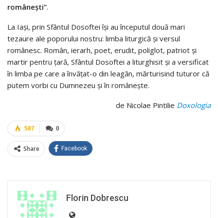
româneşti”
.
La Iaşi, prin Sfântul Dosoftei îşi au începutul două mari
tezaure ale poporului nostru: limba liturgică şi versul
românesc. Român, ierarh, poet, erudit, poliglot, patriot şi
martir pentru ţară, Sfântul Dosoftei a liturghisit şi a versificat
în limba pe care a învăţat-o din leagăn, mărturisind tuturor că
putem vorbi cu Dumnezeu şi în româneşte.
de Nicolae Pintilie
Doxologia
587
0
Share
Facebook
Florin Dobrescu