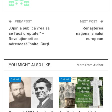
PREV POST
NEXT POST
„Opinia publică vrea să
Renașterea
se facă dreptate!” –
naționalismului
Revoluţionarii se
european
adresează Înaltei Curţi
YOU MIGHT ALSO LIKE
More From Author
Cultură
Cultură