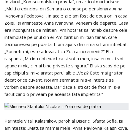
In ziarul „Komso-molskaia pravda”, un articol marturisea:
„Multi credinciosi din Samara o cunosc pe pensionara Anna
Ivanovna Fedotova. „In acele zile am fost de doua ori in casa
Zoiei, isi aminteste Anna Ivanovna, veneam de departe. Casa
era inconjurata de militieni. Am hotarat sa intreb despre cele
intamplate pe unul din ei. Am zarit un militian tanar, care
tocmai iesea pe poarta. L-am ajuns din urma si l-am intrebat:
„Spuneti-mi, este adevarat ca Zoia a incremenit?” El a
raspuns: „Ma intrebi exact ca si sotia mea, insa eu nu-ti voi
spune nimic, ci mai bine priveste singura.” El si-a scos de pe
cap chipiul si mi-a aratat parul albit: „Vezi? Este mai graitor
decat orice cuvant. Noi am semnat si ni s-a interzis sa
vorbim despre aceasta. Dar daca ai sti cat de frica mi s-a
facut cand o priveam pe aceasta fata impietrita!”
Parintele Vitali Kalasnikov, paroh al Bisericii Sfanta Sofia, isi
aminteste: „Matusa mamei mele, Anna Pavlovna Kalasnikova,