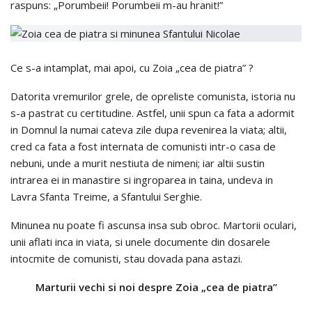
raspuns: „Porumbeii! Porumbeii m-au hranit!”
Ce s-a intamplat, mai apoi, cu Zoia „cea de piatra” ?
Datorita vremurilor grele, de opreliste comunista, istoria nu
s-a pastrat cu certitudine. Astfel, unii spun ca fata a adormit
in Domnul la numai cateva zile dupa revenirea la viata; altii,
cred ca fata a fost internata de comunisti intr-o casa de
nebuni, unde a murit nestiuta de nimeni; iar altii sustin
intrarea ei in manastire si ingroparea in taina, undeva in
Lavra Sfanta Treime, a Sfantului Serghie.
Minunea nu poate fi ascunsa insa sub obroc. Martorii oculari,
unii aflati inca in viata, si unele documente din dosarele
intocmite de comunisti, stau dovada pana astazi.
Marturii vechi si noi despre Zoia „cea de piatra”