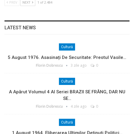
PREV
NEXT
1 of 2.484
LATEST NEWS
Cultură
5 August 1976. Asasinați De Securitate: Preotul Vasile…
Florin Dobrescu
3 zile ago
0
Cultură
A Apărut Volumul 4 Al Seriei BRAZII SE FRÂNG, DAR NU
SE…
Florin Dobrescu
4 zile ago
0
Cultură
1 August 1964. Eliberarea Ultimilor Deținuți Politici…