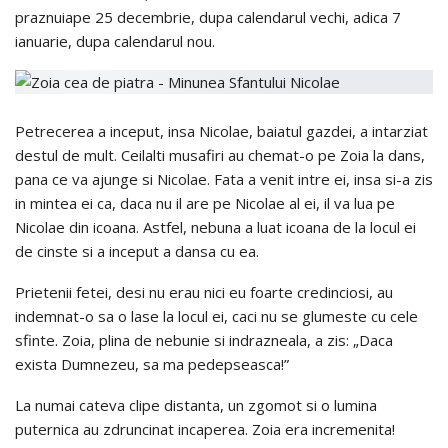
praznuiape 25 decembrie, dupa calendarul vechi, adica 7
ianuarie, dupa calendarul nou.
Petrecerea a inceput, insa Nicolae, baiatul gazdei, a intarziat
destul de mult. Ceilalti musafiri au chemat-o pe Zoia la dans,
pana ce va ajunge si Nicolae. Fata a venit intre ei, insa si-a zis
in mintea ei ca, daca nu il are pe Nicolae al ei, il va lua pe
Nicolae din icoana. Astfel, nebuna a luat icoana de la locul ei
de cinste si a inceput a dansa cu ea.
Prietenii fetei, desi nu erau nici eu foarte credinciosi, au
indemnat-o sa o lase la locul ei, caci nu se glumeste cu cele
sfinte. Zoia, plina de nebunie si indrazneala, a zis: „Daca
exista Dumnezeu, sa ma pedepseasca!”
La numai cateva clipe distanta, un zgomot si o lumina
puternica au zdruncinat incaperea. Zoia era incremenita!