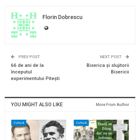
Florin Dobrescu
PREV POST
NEXT POST
66 de ani de la
Biserica și slujitorii
începutul
Bisericii
experimentului Piteşti
YOU MIGHT ALSO LIKE
More From Author
Cultură
Cultură