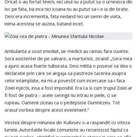
Oricat s-au fortat tinerii, nici unul nu a putut sa o urneasca din
loc pe fata, ba inca nici icoana nu au putut sa i-o ia din brate.
Desi era incremenita, fata nedand nici un semn de viata,
inima acesteia se auzea, batand incet.
Ambulanta a sosit imediat, iar medicii au ramas fara cuvinte.
Sora asistentei de pe salvare, a marturisit, zicand: „Sora mea
a ajuns acasa foarte tulburata. Desi militia o pusese sa dea o
declaratie prin care se angaja sa pastreze tacerea asupra
celor intamplate, ea mi-a povestit cum incercase sa-i faca
Zoiei injectii, insa a fost imposibil. Era ca si cum trupul Zoiei ar
fi fost de piatra – acele seringii nu intrau in piele, ci se
rupeau. Oamenii ziceau ca o pedepsise Dumnezeu. Tot
orasul vorbea despre acest eveniment.”
Vestea despre minunea din Kuibisev s-a raspandit cu viteza
luminii. Autoritatile locale comuniste au recunoscut faptul ca
nu pot explica „stiintific” evenimentul si starea in care se afla