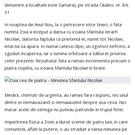
denumire a localitatii este Samara), pe strada Cikalov, nr. 84,
31.
In noaptea de Anul Nou, la o petrecere intre tineri, o fata
numita Zoia a inceput a dansa cu icoana Sfantului Ierarh
Nicolae, datorita faptului ca prietenul ei, numit tot Nicolae,
intarzia sa apara. In numai cateva clipe, un zgomot nefiresc a
zguduit incaperea, iar o lumina orbitoare a tulburat privirea
celor prezenti. Rezultatul: fata a ramas incremenita precum o
piatra cioplita, cu icoana Sfantului Nicolae in brate.
Medicii, chemati de urgenta, au ramas fara raspuns, nici unul
dintre ei nemaivazand si nemaiauzind despre asa ceva. Nici
macar acele de seringa nu puteau patrunde in trupul fetei.
Impietrirea fizica a Zoiei a durat vreme de patru luni, in care
comunistii, aflati la putere, s-au straduit a tainui minunea pe