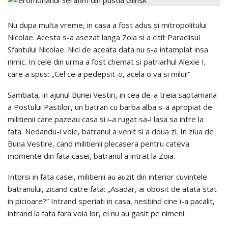
Nu dupa multa vreme, in casa a fost adus si mitropolitului
Nicolae. Acesta s-a asezat langa Zoia si a citit Paraclisul
Sfantului Nicolae. Nici de aceata data nu s-a intamplat insa
nimic. In cele din urma a fost chemat si patriarhul Alexie I,
care a spus: „Cel ce a pedepsit-o, acela o va si milui!”
Sambata, in ajunul Bunei Vestiri, in cea de-a treia saptamana
a Postului Pastilor, un batran cu barba alba s-a apropiat de
militienii care pazeau casa si i-a rugat sa-l lasa sa intre la
fata. Nedandu-i voie, batranul a venit si a doua zi. In ziua de
Buna Vestire, cand militienii plecasera pentru cateva
momente din fata casei, batranul a intrat la Zoia.
Intorsi in fata casei, militienii au auzit din interior cuvintele
batranului, zicand catre fata: „Asadar, ai obosit de atata stat
in picioare?” Intrand speriati in casa, nestiind cine i-a pacalit,
intrand la fata fara voia lor, ei nu au gasit pe nimeni.