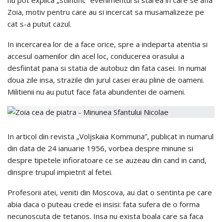
Zoia, motiv pentru care au si incercat sa musamalizeze pe
cat s-a putut cazul.
In incercarea lor de a face orice, spre a indeparta atentia si
accesul oamenilor din acel loc, conducerea orasului a
desfiintat pana si statia de autobuz din fata casei. In numai
doua zile insa, strazile din jurul casei erau pline de oameni.
Militienii nu au putut face fata abundentei de oameni.
In articol din revista „Voljskaia Kommuna”, publicat in numarul
din data de 24 ianuarie 1956, vorbea despre minune si
despre tipetele infioratoare ce se auzeau din cand in cand,
dinspre trupul impietrit al fetei.
Profesorii atei, veniti din Moscova, au dat o sentinta pe care
abia daca o puteau crede ei insisi: fata sufera de o forma
necunoscuta de tetanos. Insa nu exista boala care sa faca