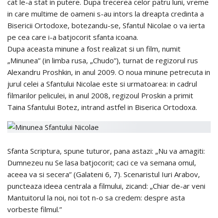
cat le-a stat in putere. Dupa trecerea celor patru luni, vreme
in care multime de oameni s-au intors la dreapta credinta a
Bisericii Ortodoxe, botezandu-se, Sfantul Nicolae o va ierta
pe cea care i-a batjocorit sfanta icoana.
Dupa aceasta minune a fost realizat si un film, numit
„Minunea” (in limba rusa, „Chudo”), turnat de regizorul rus
Alexandru Proshkin, in anul 2009. O noua minune petrecuta in
jurul celei a Sfantului Nicolae este si urmatoarea: in cadrul
filmarilor peliculei, in anul 2008, regizoul Proskin a primit
Taina Sfantului Botez, intrand astfel in Biserica Ortodoxa.
Sfanta Scriptura, spune tuturor, pana astazi: „Nu va amagiti:
Dumnezeu nu Se lasa batjocorit; caci ce va semana omul,
aceea va si secera” (Galateni 6, 7). Scenaristul Iuri Arabov,
puncteaza ideea centrala a filmului, zicand: „Chiar de-ar veni
Mantuitorul la noi, noi tot n-o sa credem: despre asta
vorbeste filmul.”