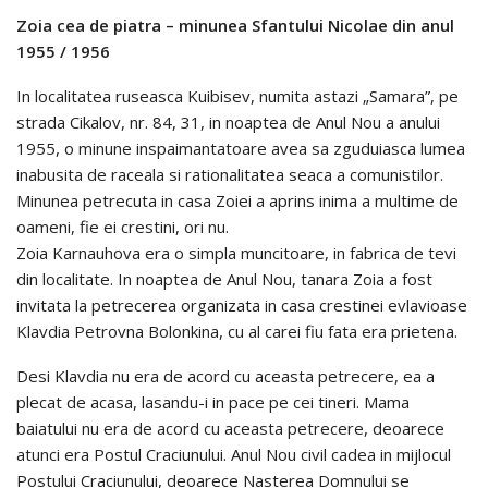
Zoia cea de piatra – minunea Sfantului Nicolae din anul
1955 / 1956
In localitatea ruseasca Kuibisev, numita astazi „Samara”, pe
strada Cikalov, nr. 84, 31, in noaptea de Anul Nou a anului
1955, o minune inspaimantatoare avea sa zguduiasca lumea
inabusita de raceala si rationalitatea seaca a comunistilor.
Minunea petrecuta in casa Zoiei a aprins inima a multime de
oameni, fie ei crestini, ori nu.
Zoia Karnauhova era o simpla muncitoare, in fabrica de tevi
din localitate. In noaptea de Anul Nou, tanara Zoia a fost
invitata la petrecerea organizata in casa crestinei evlavioase
Klavdia Petrovna Bolonkina, cu al carei fiu fata era prietena.
Desi Klavdia nu era de acord cu aceasta petrecere, ea a
plecat de acasa, lasandu-i in pace pe cei tineri. Mama
baiatului nu era de acord cu aceasta petrecere, deoarece
atunci era Postul Craciunului. Anul Nou civil cadea in mijlocul
Postului Craciunului, deoarece Nasterea Domnului se