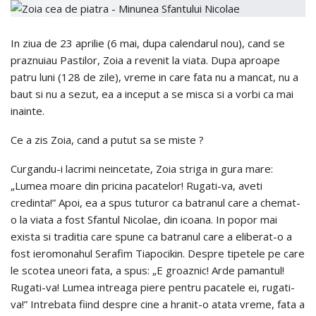
In ziua de 23 aprilie (6 mai, dupa calendarul nou), cand se
praznuiau Pastilor, Zoia a revenit la viata. Dupa aproape
patru luni (128 de zile), vreme in care fata nu a mancat, nu a
baut si nu a sezut, ea a inceput a se misca si a vorbi ca mai
inainte.
Ce a zis Zoia, cand a putut sa se miste ?
Curgandu-i lacrimi neincetate, Zoia striga in gura mare:
„Lumea moare din pricina pacatelor! Rugati-va, aveti
credinta!” Apoi, ea a spus tuturor ca batranul care a chemat-
o la viata a fost Sfantul Nicolae, din icoana. In popor mai
exista si traditia care spune ca batranul care a eliberat-o a
fost ieromonahul Serafim Tiapocikin. Despre tipetele pe care
le scotea uneori fata, a spus: „E groaznic! Arde pamantul!
Rugati-va! Lumea intreaga piere pentru pacatele ei, rugati-
va!” Intrebata fiind despre cine a hranit-o atata vreme, fata a