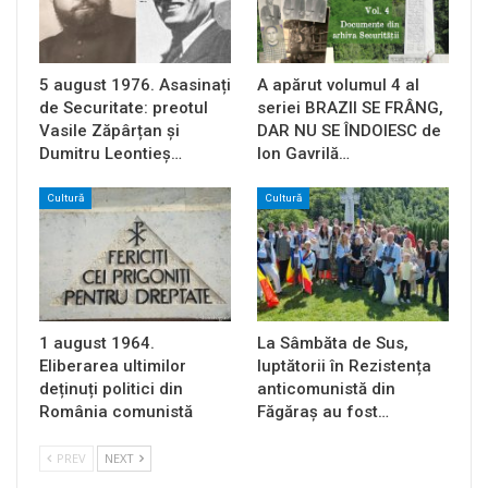
5 august 1976. Asasinați
A apărut volumul 4 al
de Securitate: preotul
seriei BRAZII SE FRÂNG,
Vasile Zăpârțan și
DAR NU SE ÎNDOIESC de
Dumitru Leontieș…
Ion Gavrilă…
Cultură
Cultură
1 august 1964.
La Sâmbăta de Sus,
Eliberarea ultimilor
luptătorii în Rezistența
deținuți politici din
anticomunistă din
România comunistă
Făgăraș au fost…
PREV
NEXT