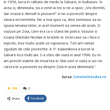
in 1956, lucra in calitate de medic la Salvare, in Kuibasev. In
acea zi, dimineata, ea a venit la noi si ne-a spus: „Voi dormiti,
dar orasul e demult in picioare!” si ne-a povestit despre
tanara incremenita. Ne-a mai spus ca, desi semnase sa nu
spuna nimanui nimic, in acel moment ea venea de acolo. O
vazuse pe Zoia, care era ca o stana de piatra. Vazuse si
icoana Sfantului Nicolae in bratele ei. Incercase sa-i faca o
injectie, insa toate acele se rupsesera. Toti am ramas
zguduiti de cele povestite. A. P. Kalasnikova a lucrat la
Salvare inca multi ani. S-a stins din viata in anul 1996. Eu m-
am preotit inainte de moartea ei. Mai sunt in viata si azi cei
carora le-a povestit ea despre Zoia in acea dimineata.”
Sursa:
CrestinOrtodox.ro
946
1
Share
Facebook