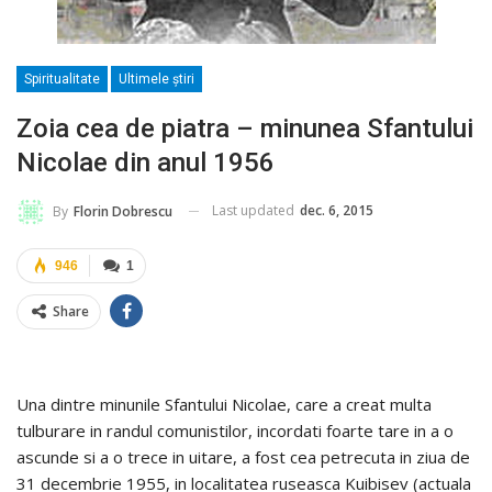
Spiritualitate
Ultimele ştiri
Zoia cea de piatra – minunea Sfantului
Nicolae din anul 1956
Last updated
dec. 6, 2015
By
Florin Dobrescu
946
1
Share
Una dintre minunile Sfantului Nicolae, care a creat multa
tulburare in randul comunistilor, incordati foarte tare in a o
ascunde si a o trece in uitare, a fost cea petrecuta in ziua de
31 decembrie 1955, in localitatea ruseasca Kuibisev (actuala