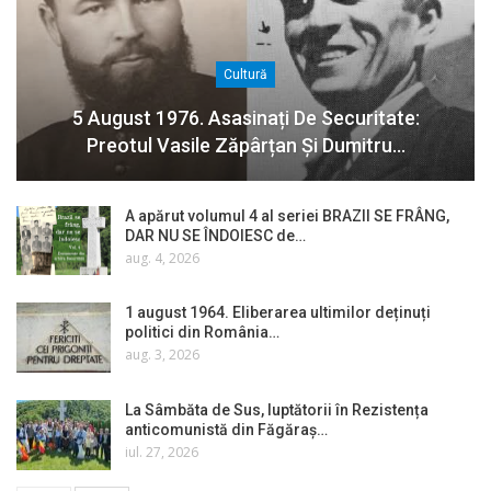
Cultură
5 August 1976. Asasinați De Securitate:
Preotul Vasile Zăpârțan Și Dumitru…
A apărut volumul 4 al seriei BRAZII SE FRÂNG,
DAR NU SE ÎNDOIESC de…
aug. 4, 2026
1 august 1964. Eliberarea ultimilor deținuți
politici din România…
aug. 3, 2026
La Sâmbăta de Sus, luptătorii în Rezistența
anticomunistă din Făgăraș…
iul. 27, 2026