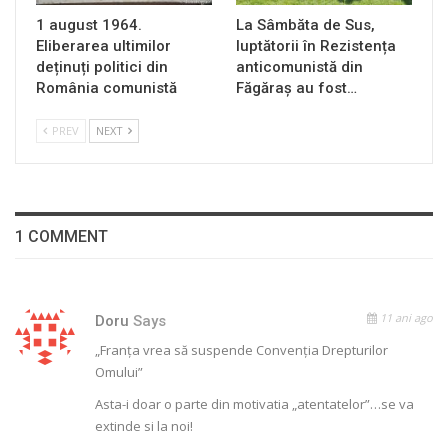
1 august 1964.
La Sâmbăta de Sus,
Eliberarea ultimilor
luptătorii în Rezistența
deținuți politici din
anticomunistă din
România comunistă
Făgăraș au fost…
PREV
NEXT
1 COMMENT
11 ani ago
Doru
Says
„Franța vrea să suspende Convenția Drepturilor
Omului”
Asta-i doar o parte din motivatia „atentatelor”…se va
extinde si la noi!