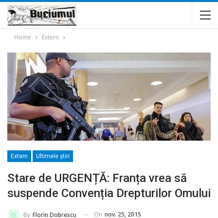
Home
Extern
Extern
Ultimele ştiri
Stare de URGENȚĂ: Franța vrea să
suspende Convenția Drepturilor Omului
On
nov. 25, 2015
By
Florin Dobrescu