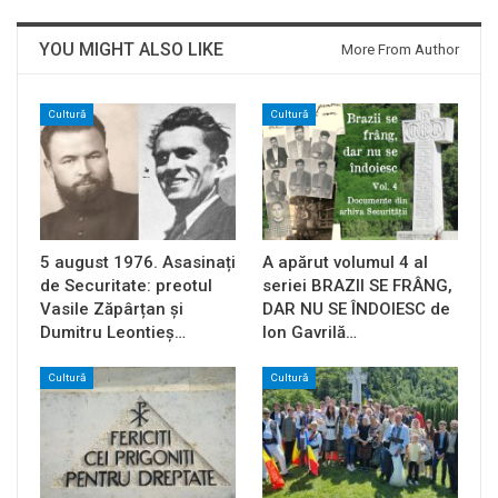
YOU MIGHT ALSO LIKE
More From Author
Cultură
Cultură
5 august 1976. Asasinați
A apărut volumul 4 al
de Securitate: preotul
seriei BRAZII SE FRÂNG,
Vasile Zăpârțan și
DAR NU SE ÎNDOIESC de
Dumitru Leontieș…
Ion Gavrilă…
Cultură
Cultură