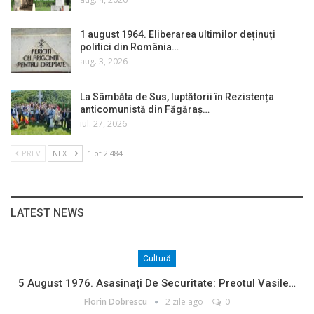
1 august 1964. Eliberarea ultimilor deținuți
politici din România…
aug. 3, 2026
La Sâmbăta de Sus, luptătorii în Rezistența
anticomunistă din Făgăraș…
iul. 27, 2026
PREV
NEXT
1 of 2.484
LATEST NEWS
Cultură
5 August 1976. Asasinați De Securitate: Preotul Vasile…
Florin Dobrescu
2 zile ago
0