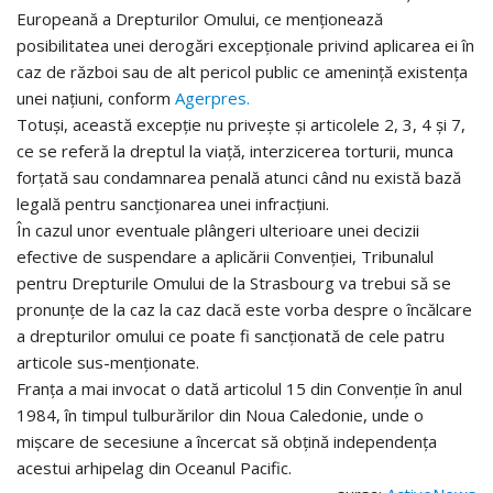
Europeană a Drepturilor Omului, ce menționează
posibilitatea unei derogări excepționale privind aplicarea ei în
caz de război sau de alt pericol public ce amenință existența
unei națiuni, conform
Agerpres.
Totuși, această excepție nu privește și articolele 2, 3, 4 și 7,
ce se referă la dreptul la viață, interzicerea torturii, munca
forțată sau condamnarea penală atunci când nu există bază
legală pentru sancționarea unei infracțiuni.
În cazul unor eventuale plângeri ulterioare unei decizii
efective de suspendare a aplicării Convenției, Tribunalul
pentru Drepturile Omului de la Strasbourg va trebui să se
pronunțe de la caz la caz dacă este vorba despre o încălcare
a drepturilor omului ce poate fi sancționată de cele patru
articole sus-menționate.
Franța a mai invocat o dată articolul 15 din Convenție în anul
1984, în timpul tulburărilor din Noua Caledonie, unde o
mișcare de secesiune a încercat să obțină independența
acestui arhipelag din Oceanul Pacific.