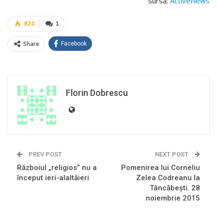
sursa:
ActiveNews
824
1
Share
Facebook
Florin Dobrescu
PREV POST
NEXT POST
Războiul „religios” nu a
Pomenirea lui Corneliu
început ieri-alaltăieri
Zelea Codreanu la
Tâncăbeşti. 28
noiembrie 2015