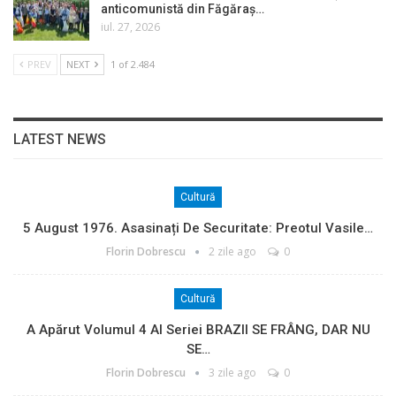
anticomunistă din Făgăraș…
iul. 27, 2026
PREV
NEXT
1 of 2.484
LATEST NEWS
Cultură
5 August 1976. Asasinați De Securitate: Preotul Vasile…
Florin Dobrescu
2 zile ago
0
Cultură
A Apărut Volumul 4 Al Seriei BRAZII SE FRÂNG, DAR NU
SE…
Florin Dobrescu
3 zile ago
0