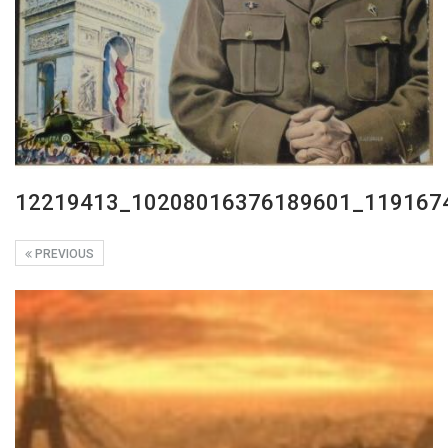
12219413_10208016376189601_119167
PREVIOUS