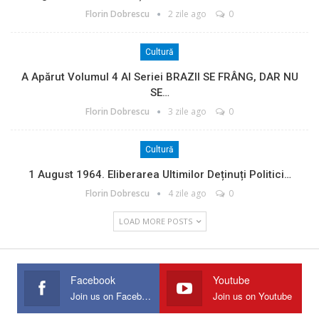
Florin Dobrescu
2 zile ago
0
Cultură
A Apărut Volumul 4 Al Seriei BRAZII SE FRÂNG, DAR NU
SE…
Florin Dobrescu
3 zile ago
0
Cultură
1 August 1964. Eliberarea Ultimilor Deținuți Politici…
Florin Dobrescu
4 zile ago
0
LOAD MORE POSTS
Facebook
Youtube
Join us on Facebook
Join us on Youtube