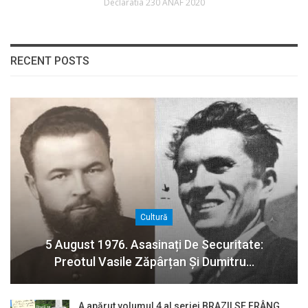
Declaratia 230 ANAF 2020
RECENT POSTS
Cultură
5 August 1976. Asasinați De Securitate:
Preotul Vasile Zăpârțan Și Dumitru…
A apărut volumul 4 al seriei BRAZII SE FRÂNG,