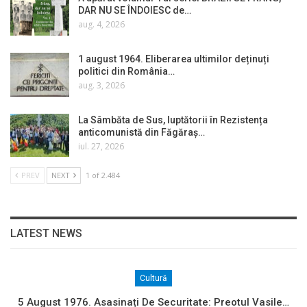
DAR NU SE ÎNDOIESC de…
aug. 4, 2026
1 august 1964. Eliberarea ultimilor deținuți
politici din România…
aug. 3, 2026
La Sâmbăta de Sus, luptătorii în Rezistența
anticomunistă din Făgăraș…
iul. 27, 2026
PREV
NEXT
1 of 2.484
LATEST NEWS
Cultură
5 August 1976. Asasinați De Securitate: Preotul Vasile…