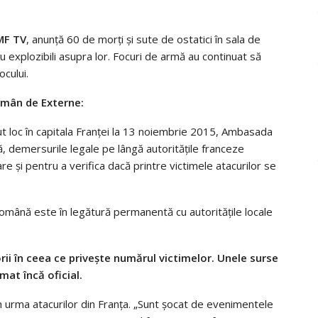
F TV
, anunță 60 de morți și sute de ostatici în sala de
au explozibili asupra lor. Focuri de armă au continuat să
ocului.
omân de Externe:
ut loc în capitala Franţei la 13 noiembrie 2015, Ambasada
ă, demersurile legale pe lângă autorităţile franceze
 şi pentru a verifica dacă printre victimele atacurilor se
ă română este în legătură permanentă cu autoritățile locale
ii în ceea ce privește numărul victimelor. Unele surse
mat încă oficial.
în urma atacurilor din Franța. „Sunt șocat de evenimentele