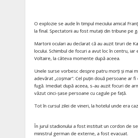
O explozie se aude în timpul meciului amical Fran
la final. Spectatorii au fost mutați din tribune pe 
Martorii oculari au declarat că au auzit tiruri de Ka
locului. Schimbul de focuri a avut loc în centru, iar
Voltaire, la câteva momente după aceea.
Unele surse vorbesc despre patru morți și mai mulț
adevărat „coșmar”. Cel puțin două persoane ar fi de
fugă. Imediat după aceea, s-au auzit focuri de ar
văzut cinci-șase persoane cu cagule pe față.
Tot în cursul zilei de vineri, la hotelul unde era 
În jurul stadionului a fost instituit un cordon de s
ministrul german de externe, a fost evacuat.