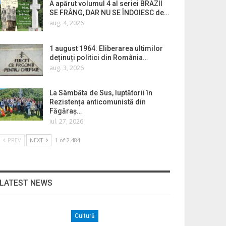
A apărut volumul 4 al seriei BRAZII
SE FRÂNG, DAR NU SE ÎNDOIESC de…
aug. 4, 2026
1 august 1964. Eliberarea ultimilor
deținuți politici din România…
aug. 3, 2026
La Sâmbăta de Sus, luptătorii în
Rezistența anticomunistă din
Făgăraș…
iul. 27, 2026
PREV
NEXT
1 of 2.484
LATEST NEWS
Cultură