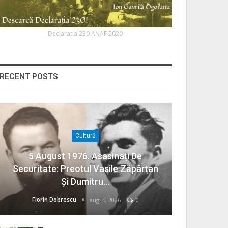
Declaratia 230 ANAF 2020
RECENT POSTS
Cultură
5 August 1976. Asasinați De
Securitate: Preotul Vasile Zăpârțan
Și Dumitru…
Florin Dobrescu
aug. 5, 2026
0