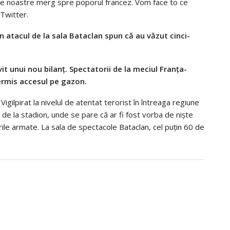
nile noastre merg spre poporul francez. Vom face to ce
Twitter.
atacul de la sala Bataclan spun că au văzut cinci-
t unui nou bilanț. Spectatorii de la meciul Franța-
permis accesul pe gazon.
 Vigilpirat la nivelul de atentat terorist în întreaga regiune
 de la stadion, unde se pare că ar fi fost vorba de niște
rile armate. La sala de spectacole Bataclan, cel puțin 60 de