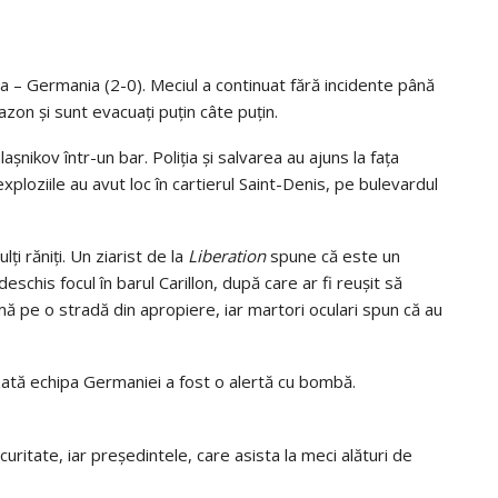
ța – Germania (2-0). Meciul a continuat fără incidente până
gazon și sunt evacuați puțin câte puțin.
lașnikov într-un bar. Poliția și salvarea au ajuns la fața
 exploziile au avut loc în cartierul Saint-Denis, pe bulevardul
i răniți. Un ziarist de la
Liberation
spune că este un
schis focul în barul Carillon, după care ar fi reușit să
mă pe o stradă din apropiere, iar martori oculari spun că au
cazată echipa Germaniei a fost o alertă cu bombă.
ecuritate, iar președintele, care asista la meci alături de