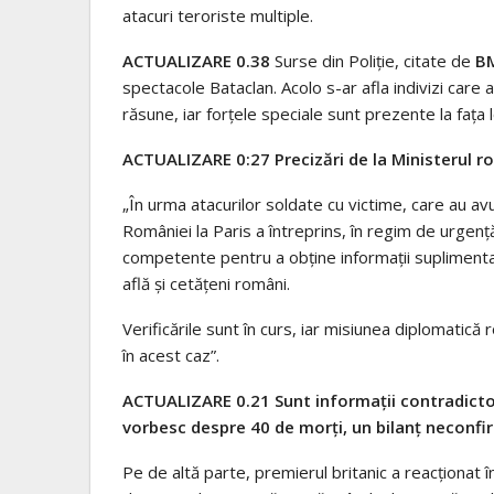
atacuri teroriste multiple.
ACTUALIZARE 0.38
Surse din Poliție, citate de
BM
spectacole Bataclan. Acolo s-ar afla indivizi care 
răsune, iar forțele speciale sunt prezente la fața l
ACTUALIZARE 0:27 Precizări de la Ministerul r
„În urma atacurilor soldate cu victime, care au av
României la Paris a întreprins, în regim de urgenţ
competente pentru a obţine informaţii suplimentare
află şi cetăţeni români.
Verificările sunt în curs, iar misiunea diplomatic
în acest caz”.
ACTUALIZARE 0.21 Sunt informații contradictor
vorbesc despre 40 de morți, un bilanț neconfir
Pe de altă parte, premierul britanic a reacționat 