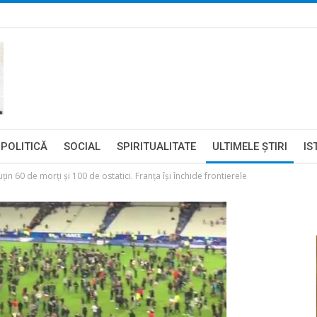
POLITICĂ
SOCIAL
SPIRITUALITATE
ULTIMELE ŞTIRI
IS
uţin 60 de morți şi 100 de ostatici. Franța își închide frontierele