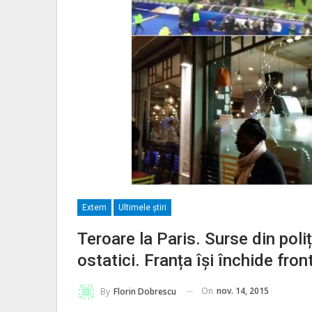
Extern
Ultimele ştiri
Teroare la Paris. Surse din poliț
ostatici. Franța își închide fron
On
nov. 14, 2015
By
Florin Dobrescu