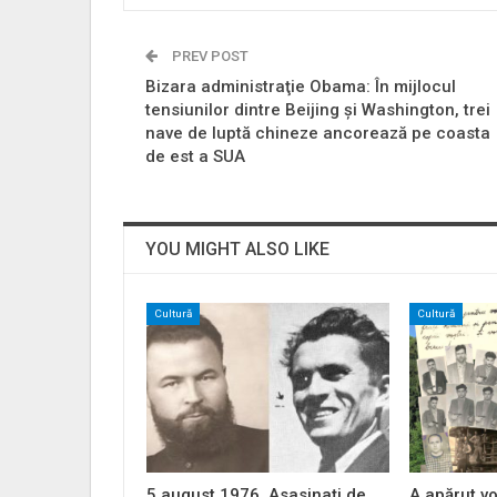
PREV POST
Bizara administraţie Obama: În mijlocul
tensiunilor dintre Beijing şi Washington, trei
nave de luptă chineze ancorează pe coasta
de est a SUA
YOU MIGHT ALSO LIKE
Cultură
Cultură
5 august 1976. Asasinați de
A apărut vo