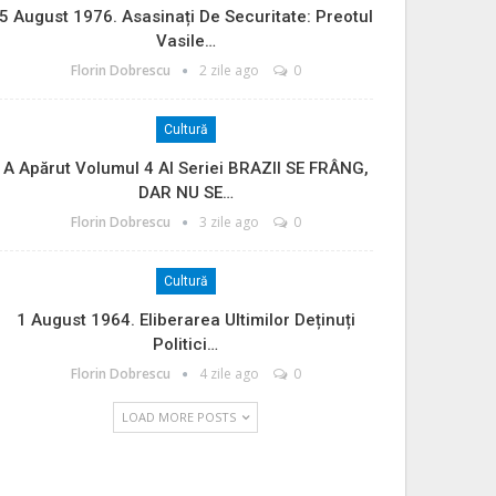
5 August 1976. Asasinați De Securitate: Preotul
Vasile…
Florin Dobrescu
2 zile ago
0
Cultură
A Apărut Volumul 4 Al Seriei BRAZII SE FRÂNG,
DAR NU SE…
Florin Dobrescu
3 zile ago
0
Cultură
1 August 1964. Eliberarea Ultimilor Deținuți
Politici…
Florin Dobrescu
4 zile ago
0
LOAD MORE POSTS