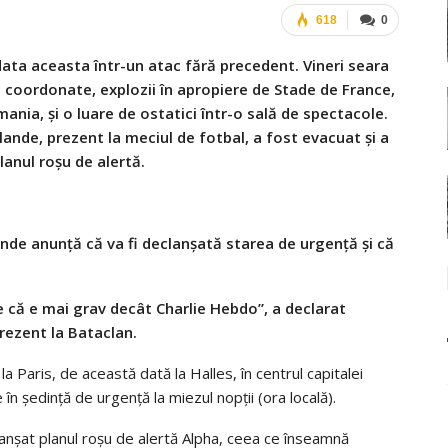
618
0
data aceasta într-un atac fără precedent. Vineri seara
 coordonate, explozii în apropiere de Stade de France,
nia, și o luare de ostatici într-o sală de spectacole.
lande, prezent la meciul de fotbal, a fost evacuat și a
lanul roșu de alertă.
de anunță că va fi declanșată starea de urgență și că
 că e mai grav decât Charlie Hebdo”, a declarat
rezent la Bataclan.
 la Paris, de această dată la Halles, în centrul capitalei
n ședință de urgență la miezul nopții (ora locală).
nșat planul roșu de alertă Alpha, ceea ce înseamnă