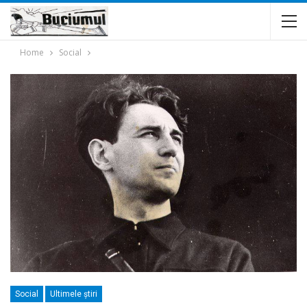
Home
Social
Social
Ultimele ştiri