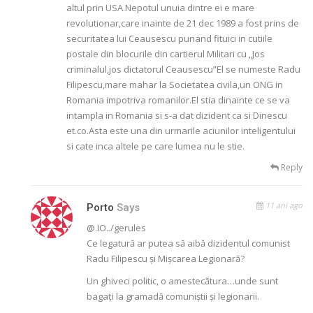
altul prin USA.Nepotul unuia dintre ei e mare
revolutionar,care inainte de 21 dec 1989 a fost prins de
securitatea lui Ceausescu punand fituici in cutiile
postale din blocurile din cartierul Militari cu „Jos
criminalul,jos dictatorul Ceausescu”El se numeste Radu
Filipescu,mare mahar la Societatea civila,un ONG in
Romania impotriva romanilor.El stia dinainte ce se va
intampla in Romania si s-a dat dizident ca si Dinescu
et.co.Asta este una din urmarile aciunilor inteligentului
si cate inca altele pe care lumea nu le stie.
Reply
11 ani ago
Porto
Says
@.IO../gerules
Ce legatură ar putea să aibă dizidentul comunist
Radu Filipescu și Mișcarea Legionară?
Un ghiveci politic, o amestecătura…unde sunt
bagați la gramadă comuniștii și legionarii.