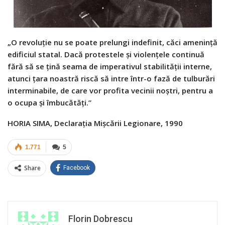
„O revoluţie nu se poate prelungi indefinit, căci ameninţă
edificiul statal. Dacă protestele şi violenţele continuă
fără să se ţină seama de imperativul stabilităţii interne,
atunci ţara noastră riscă să intre într-o fază de tulburări
interminabile, de care vor profita vecinii noştri, pentru a
o ocupa şi îmbucătăţi.”
HORIA SIMA, Declaraţia Mişcării Legionare, 1990
1.771
5
Share
Facebook
Florin Dobrescu