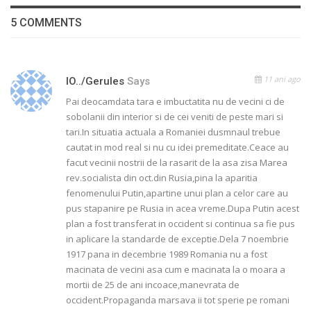
5 COMMENTS
11 ani ago
IO../gerules
Says
Pai deocamdata tara e imbuctatita nu de vecini ci de
sobolanii din interior si de cei veniti de peste mari si
tari.In situatia actuala a Romaniei dusmnaul trebue
cautat in mod real si nu cu idei premeditate.Ceace au
facut vecinii nostrii de la rasarit de la asa zisa Marea
rev.socialista din oct.din Rusia,pina la aparitia
fenomenului Putin,apartine unui plan a celor care au
pus stapanire pe Rusia in acea vreme.Dupa Putin acest
plan a fost transferat in occident si continua sa fie pus
in aplicare la standarde de exceptie.Dela 7 noembrie
1917 pana in decembrie 1989 Romania nu a fost
macinata de vecini asa cum e macinata la o moara a
mortii de 25 de ani incoace,manevrata de
occident.Propaganda marsava ii tot sperie pe romani