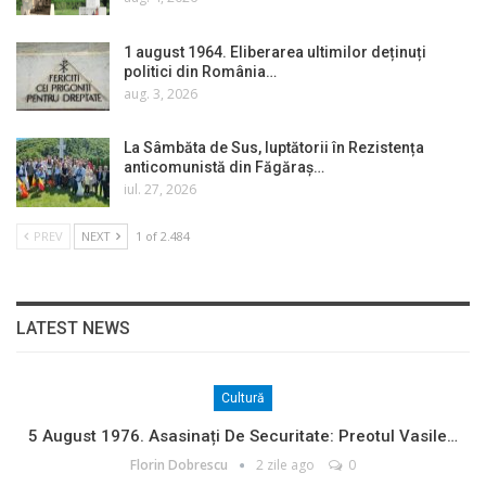
1 august 1964. Eliberarea ultimilor deținuți
politici din România…
aug. 3, 2026
La Sâmbăta de Sus, luptătorii în Rezistența
anticomunistă din Făgăraș…
iul. 27, 2026
PREV
NEXT
1 of 2.484
LATEST NEWS
Cultură
5 August 1976. Asasinați De Securitate: Preotul Vasile…
Florin Dobrescu
2 zile ago
0