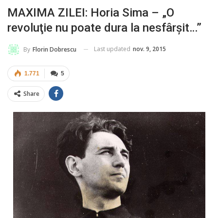
MAXIMA ZILEI: Horia Sima – „O
revoluţie nu poate dura la nesfârşit…”
Last updated
nov. 9, 2015
By
Florin Dobrescu
1.771
5
Share