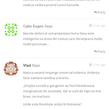
vede,la vedere,privind corect lucrurile.
Reply
11 ani ago
Calin Eugen
Says
Marele defect al comandantului Horia Sima este
inteligenta sa iesita din comun,care deranjeaza multe,
multe personae…
Reply
11 ani ago
Vlad
Says
Natura umană respinge universal violenţa. Violenţa
face oamenii nemiloşi şi tiranici.
„Drojdia socială şi gangsterii au fost întotdeauna
marginalizaţi de societate, dar ei sunt de fapt cei mai
bravi, cei mai buni.
Unde este Revoluție astăzi în Romania?