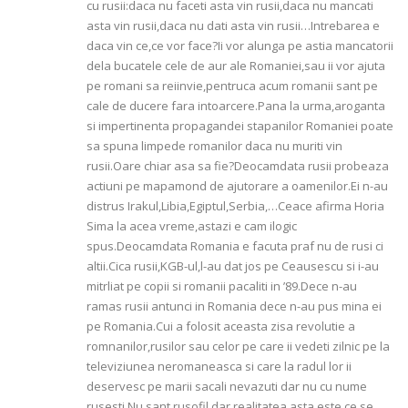
cu rusii:daca nu faceti asta vin rusii,daca nu mancati
asta vin rusii,daca nu dati asta vin rusii…Intrebarea e
daca vin ce,ce vor face?Ii vor alunga pe astia mancatorii
dela bucatele cele de aur ale Romaniei,sau ii vor ajuta
pe romani sa reiinvie,pentruca acum romanii sant pe
cale de ducere fara intoarcere.Pana la urma,aroganta
si impertinenta propagandei stapanilor Romaniei poate
sa spuna limpede romanilor daca nu muriti vin
rusii.Oare chiar asa sa fie?Deocamdata rusii probeaza
actiuni pe mapamond de ajutorare a oamenilor.Ei n-au
distrus Irakul,Libia,Egiptul,Serbia,…Ceace afirma Horia
Sima la acea vreme,astazi e cam ilogic
spus.Deocamdata Romania e facuta praf nu de rusi ci
altii.Cica rusii,KGB-ul,l-au dat jos pe Ceausescu si i-au
mitrliat pe copii si romanii pacaliti in ’89.Dece n-au
ramas rusii antunci in Romania dece n-au pus mina ei
pe Romania.Cui a folosit aceasta zisa revolutie a
romnanilor,rusilor sau celor pe care ii vedeti zilnic pe la
televiziunea neromaneasca si care la radul lor ii
deservesc pe marii sacali nevazuti dar nu cu nume
rusesti.Nu sant rusofil dar realitatea asta este,ce se