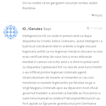
Voi nu vedeți că tot gangsterii securiști conduc astăzi
România.
Reply
11 ani ago
IO../gerules
Says
Inteligenta lui HS se vede in primul rand ca dupa
disparitia lui Crneliu Zelea Codreanu ,acest inteligent i-a
luat locul cotrobaind nitel in ordinile si legile miscarii
legionare,astfel ca noi legionari intrati in miscare nu mai
erau verificati timp de sase luni,ci erau imbracati
imediat in camasi verzi.Nu asta s-a dorit in pimul rand
cu disparitia Capitanului?HS nu stia de acet lucru?Astfel
s-au infiltrat printre legionari criminalii,agenti
straini,dusmani de moarte ai romanilor,si i-au ucis
miseleste in numele legionarilor pe Nicolae Iorga si
Virgil Magiaru.Criminalii apoi au diparut.In mod oficial
guvernul tradator a anuntat ca banditii au fost prinsi si
sant inmormantati la cimitirul Patrunjelul.Minciuni.Ei au
fost ajutati sa fga peste granita:unul prin Germania