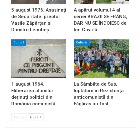
5 august 1976. Asasinați
A apărut volumul 4 al
de Securitate: preotul
seriei BRAZII SE FRÂNG,
Vasile Zăpârțan și
DAR NU SE ÎNDOIESC de
Dumitru Leontieș…
Ion Gavrilă…
Cultură
Cultură
1 august 1964.
La Sâmbăta de Sus,
Eliberarea ultimilor
luptătorii în Rezistența
deținuți politici din
anticomunistă din
România comunistă
Făgăraș au fost…
PREV
NEXT