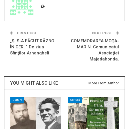
PREV POST
NEXT POST
„ŞI S-A FĂCUT RĂZBOI
COMEMORAREA MOŢA-
ÎN CER…” De ziua
MARIN. Comunicatul
Sfinţilor Arhangheli
Asociaţiei
Majadahonda.
YOU MIGHT ALSO LIKE
More From Author
Cultură
Cultură