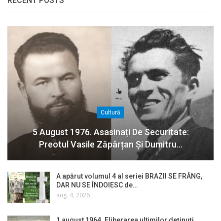
RECENT POSTS
Cultură
5 August 1976. Asasinați De Securitate:
Preotul Vasile Zăpârțan Și Dumitru…
A apărut volumul 4 al seriei BRAZII SE FRÂNG,
DAR NU SE ÎNDOIESC de…
aug. 4, 2026
1 august 1964. Eliberarea ultimilor deținuți