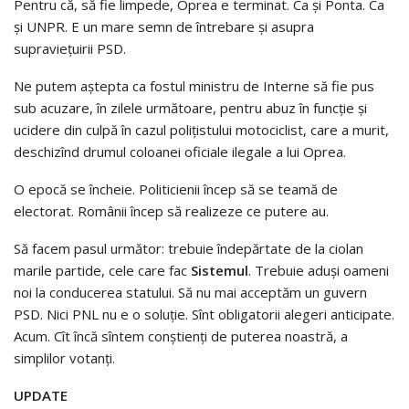
Pentru că, să fie limpede, Oprea e terminat. Ca şi Ponta. Ca
şi UNPR. E un mare semn de întrebare şi asupra
supravieţuirii PSD.
Ne putem aştepta ca fostul ministru de Interne să fie pus
sub acuzare, în zilele următoare, pentru abuz în funcţie şi
ucidere din culpă în cazul poliţistului motociclist, care a murit,
deschizînd drumul coloanei oficiale ilegale a lui Oprea.
O epocă se încheie. Politicienii încep să se teamă de
electorat. Românii încep să realizeze ce putere au.
Să facem pasul următor: trebuie îndepărtate de la ciolan
marile partide, cele care fac
Sistemul
. Trebuie aduşi oameni
noi la conducerea statului. Să nu mai acceptăm un guvern
PSD. Nici PNL nu e o soluţie. Sînt obligatorii alegeri anticipate.
Acum. Cît încă sîntem conştienţi de puterea noastră, a
simplilor votanţi.
UPDATE