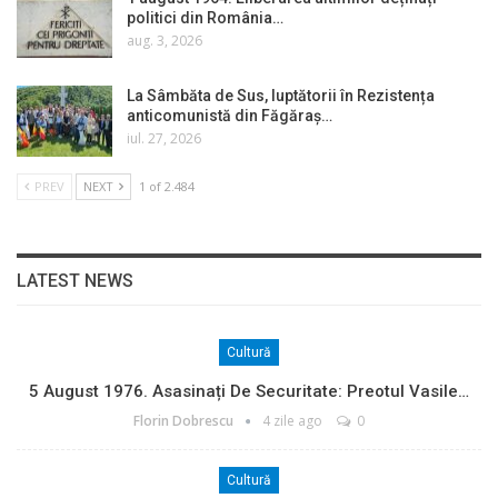
politici din România…
aug. 3, 2026
La Sâmbăta de Sus, luptătorii în Rezistența
anticomunistă din Făgăraș…
iul. 27, 2026
PREV
NEXT
1 of 2.484
LATEST NEWS
Cultură
5 August 1976. Asasinați De Securitate: Preotul Vasile…
Florin Dobrescu
4 zile ago
0
Cultură