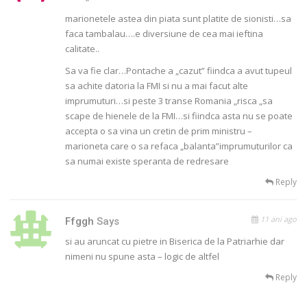
marionetele astea din piata sunt platite de sionisti…sa
faca tambalau….e diversiune de cea mai ieftina
calitate..
Sa va fie clar…Pontache a „cazut” fiindca a avut tupeul
sa achite datoria la FMI si nu a mai facut alte
imprumuturi…si peste 3 transe Romania „risca „sa
scape de hienele de la FMI…si fiindca asta nu se poate
accepta o sa vina un cretin de prim ministru –
marioneta care o sa refaca „balanta”imprumuturilor ca
sa numai existe speranta de redresare
Reply
11 ani ago
Ffggh
Says
si au aruncat cu pietre in Biserica de la Patriarhie dar
nimeni nu spune asta – logic de altfel
Reply