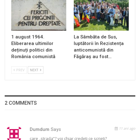
1 august 1964.
La Sâmbăta de Sus,
Eliberarea ultimilor
luptătorii în Rezistența
deținuți politici din
anticomunistă din
România comunistă
Făgăraș au fost…
PREV
NEXT
2 COMMENTS
11 ani ago
Dumdum
Says
care „strada”? voi chiar credeti ce scrieti?