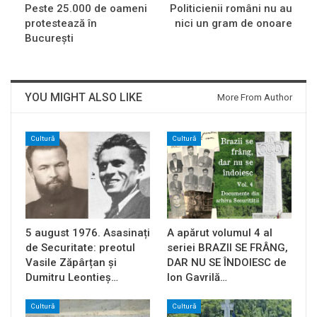
Peste 25.000 de oameni
Politicienii români nu au
protestează în
nici un gram de onoare
Bucureşti
YOU MIGHT ALSO LIKE
More From Author
Cultură
Cultură
5 august 1976. Asasinați
A apărut volumul 4 al
de Securitate: preotul
seriei BRAZII SE FRÂNG,
Vasile Zăpârțan și
DAR NU SE ÎNDOIESC de
Dumitru Leontieș…
Ion Gavrilă…
Cultură
Cultură