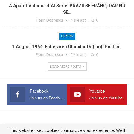
A Apărut Volumul 4 Al Seriei BRAZII SE FRÂNG, DAR NU
SE…
Florin Dobrescu
4 zile ago
0
Cultură
1 August 1964. Eliberarea Ultimilor Deținuți Politici…
Florin Dobrescu
5 zile ago
0
LOAD MORE POSTS
Facebook
Youtube
Join us on Facebook
Join us on Youtube
This website uses cookies to improve your experience. We'll
© 2025 - All Rights Reserved.