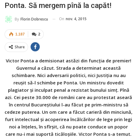
Ponta. Să mergem pînă la capăt!
On
nov. 4, 2015
By
Florin Dobrescu
1.187
2
Share
Victor Ponta a demisionat astăzi din funcţia de premier!
Guvernul a căzut. Strada a determinat această
schimbare. Nici adversarii politici, nici Justiţia nu au
reuşit să-l schimbe pe Ponta. Un ministru dovedit
plagiator şi inculpat penal a rezistat bunului simţ. Pînă
azi. Cei peste 30.000 de români care au protestat aseară
în centrul Bucureştiului l-au făcut pe prim-ministru să
cedeze puterea. Un om care a făcut carieră din minciună,
furt intelectual şi acoperirea încălcărilor de lege prin legi
noi a înţeles, în sfîrşit, că nu poate conduce un popor
care nu-i mai suportă ticăloşiile. Victor Ponta s-a temut.