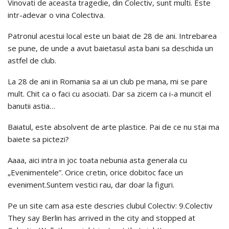
Vinovati de aceasta tragedie, din Colectiv, sunt multi. Este
intr-adevar o vina Colectiva.
Patronul acestui local este un baiat de 28 de ani. Intrebarea
se pune, de unde a avut baietasul asta bani sa deschida un
astfel de club.
La 28 de ani in Romania sa ai un club pe mana, mi se pare
mult. Chit ca o faci cu asociati. Dar sa zicem ca i-a muncit el
banutii astia…
Baiatul, este absolvent de arte plastice. Pai de ce nu stai ma
baiete sa pictezi?
Aaaa, aici intra in joc toata nebunia asta generala cu
„Evenimentele”. Orice cretin, orice dobitoc face un
eveniment.Suntem vestici rau, dar doar la figuri.
Pe un site cam asa este descries clubul Colectiv: 9.Colectiv
They say Berlin has arrived in the city and stopped at