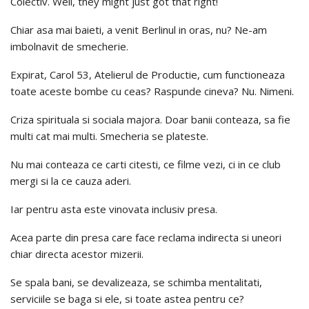
Colectiv. Well, they might just got that right!
Chiar asa mai baieti, a venit Berlinul in oras, nu? Ne-am
imbolnavit de smecherie.
Expirat, Carol 53, Atelierul de Productie, cum functioneaza
toate aceste bombe cu ceas? Raspunde cineva? Nu. Nimeni.
Criza spirituala si sociala majora. Doar banii conteaza, sa fie
multi cat mai multi. Smecheria se plateste.
Nu mai conteaza ce carti citesti, ce filme vezi, ci in ce club
mergi si la ce cauza aderi.
Iar pentru asta este vinovata inclusiv presa.
Acea parte din presa care face reclama indirecta si uneori
chiar directa acestor mizerii.
Se spala bani, se devalizeaza, se schimba mentalitati,
serviciile se baga si ele, si toate astea pentru ce?