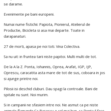
se darame.
Evenimente pe bani europeni.
Numai nume fistichii: Papiota, Pionierul, Atelierul de
Productie, Bicicleta si asa mai departe. Toate in
darapanaturi.
27 de morti, apasa pe noi toti. Vina Colectiva.
Sa nu uit: in fruntea tarii niste papitoi. Multi multi de tot.
De la A la Z. Ponta, Iohannis, Oprea, Arafat, IGP, IJP,
Oprescu, caracatita asta mare de tot de sus, coboara in jos
si ajunge printre noi.
Pilosii isi deschid cluburi. Dau spagi la controale. Bani de
spitale nu sunt. Noi murim.
Si in campanii ne sfasiem intre noi. Ne asmut ca pe niste
animale flamande.Ca Basescu e cel mai bun, ca Ponta il face