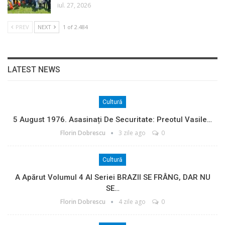
iul. 27, 2026
PREV
NEXT
1 of 2.484
LATEST NEWS
Cultură
5 August 1976. Asasinați De Securitate: Preotul Vasile…
Florin Dobrescu
3 zile ago
0
Cultură
A Apărut Volumul 4 Al Seriei BRAZII SE FRÂNG, DAR NU
SE…
Florin Dobrescu
4 zile ago
0