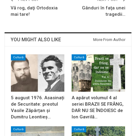
Vă rog, daţi Ortodoxia
Gânduri în faţa unei
mai tare!
tragedii…
YOU MIGHT ALSO LIKE
More From Author
Cultură
Cultură
5 august 1976. Asasinați
A apărut volumul 4 al
de Securitate: preotul
seriei BRAZII SE FRÂNG,
Vasile Zăpârțan și
DAR NU SE ÎNDOIESC de
Dumitru Leontieș…
Ion Gavrilă…
Cultură
Cultură