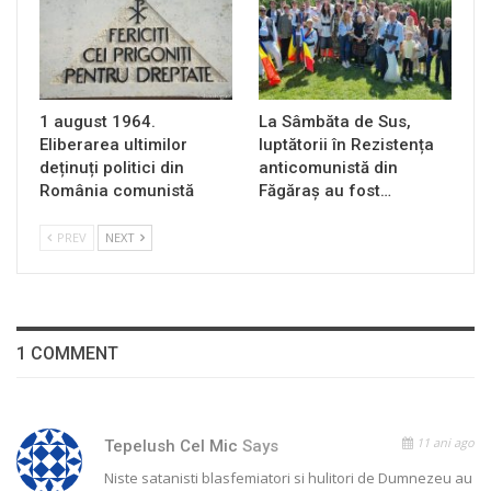
1 august 1964.
La Sâmbăta de Sus,
Eliberarea ultimilor
luptătorii în Rezistența
deținuți politici din
anticomunistă din
România comunistă
Făgăraș au fost…
PREV
NEXT
1 COMMENT
11 ani ago
Tepelush Cel Mic
Says
Niste satanisti blasfemiatori si hulitori de Dumnezeu au