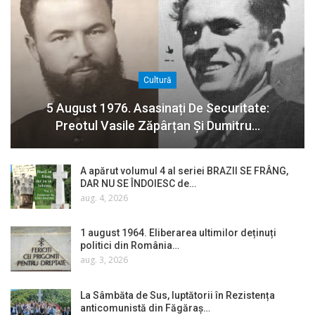
Cultură
5 August 1976. Asasinați De Securitate:
Preotul Vasile Zăpârțan Și Dumitru…
A apărut volumul 4 al seriei BRAZII SE FRÂNG,
DAR NU SE ÎNDOIESC de…
aug. 4, 2026
1 august 1964. Eliberarea ultimilor deținuți
politici din România…
aug. 3, 2026
La Sâmbăta de Sus, luptătorii în Rezistența
anticomunistă din Făgăraș…