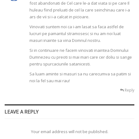
fost abandonati de Cel care le-a dat viata si pe care Il
huleau fiind preluati de cel la care seinchinau care i-a
ars de vii si i-a calcat in picioare.
Vinovati suntem noi ca i-am lasat sa faca astfel de
lucruri pe pamantul stramosesc si nu am noi luat
masuri inainte sa vina Domnul nostru.
Si in continuare ne facem vinovati inaintea Domnului
Dumnezeu cu preoti si mai mari care cer doliu si sange
pentru spurcaciunile satanicesti.
Sa luam aminte si masuri sa nu carecumva sa patim si
noi la fel sau mai rau!
Reply
LEAVE A REPLY
Your email address will not be published.