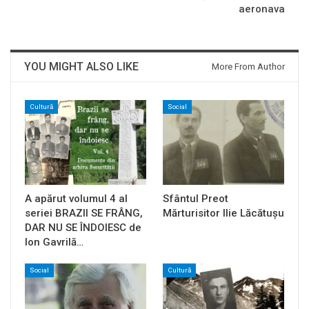
aeronava
YOU MIGHT ALSO LIKE
More From Author
Cultură
Social
A apărut volumul 4 al
Sfântul Preot
seriei BRAZII SE FRÂNG,
Mărturisitor Ilie Lăcătușu
DAR NU SE ÎNDOIESC de
Ion Gavrilă…
Social
Cultură