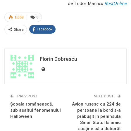
de Tudor Marincu
RostOnline
1.058
0
Share
Facebook
Florin Dobrescu
PREV POST
NEXT POST
Şcoala românească,
Avion rusesc cu 224 de
sub asaltul fenomenului
persoane la bord s-a
Halloween
prăbuşit în peninsula
Sinai. Statul Islamic
susţine că a doborât