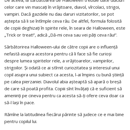
De aceea, la sărbătoarea de Halloween trebuie date dulciuri
celor care vin mascați în vrăjitoare, diavol, vîrcolaci, strigoi,
vampiri. Dacă gazdele nu dau daruri vizitatorilor, se pot
aștepta să li se întîmple ceva rău. De altfel, formula folosită
de copiii deghizaţi în spirite rele, în seara de Halloween, este
„Trick or treat!”, adică „Dă-mi ceva sau vei păți ceva rău!”.
Sărbătorirea Halloween-ului de către copii are o influență
nefastă asupra acestora pentru că îi face să fie curioși
despre lumea spiritelor rele, a vrăjitoarelor, vampirilor,
strigoilor. Și odată ce ai stîrnit curiozitatea și interesul unui
copil asupra unui subiect ca acesta, l-ai împins cu bună știință
pe calea pierzaniei. Diavolul abia așteaptă să apară o breșă
de care să poată profita. Copiii sînt învățați că e suficient să
ameninți pe cineva pentru ca acesta să-ți ofere ceva doar ca
să-l lași în pace.
Rămîne la latitudinea fiecărui părinte să judece ce e mai bine
pentru copilul lui.