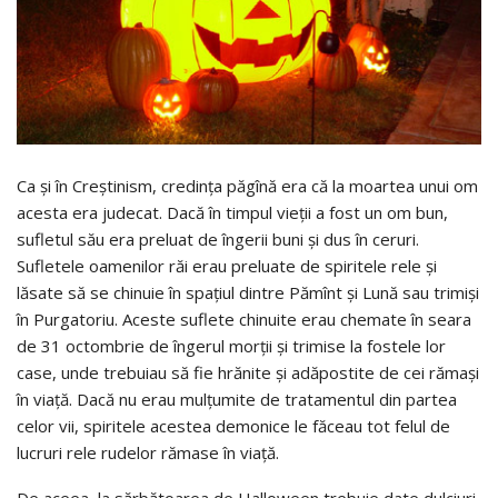
Ca și în Creștinism, credința păgînă era că la moartea unui om
acesta era judecat. Dacă în timpul vieții a fost un om bun,
sufletul său era preluat de îngerii buni și dus în ceruri.
Sufletele oamenilor răi erau preluate de spiritele rele și
lăsate să se chinuie în spațiul dintre Pămînt şi Lună sau trimiși
în Purgatoriu. Aceste suflete chinuite erau chemate în seara
de 31 octombrie de îngerul morții și trimise la fostele lor
case, unde trebuiau să fie hrănite și adăpostite de cei rămași
în viață. Dacă nu erau mulțumite de tratamentul din partea
celor vii, spiritele acestea demonice le făceau tot felul de
lucruri rele rudelor rămase în viață.