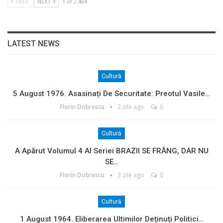
PREV
NEXT
1 of 2.484
LATEST NEWS
Cultură
5 August 1976. Asasinați De Securitate: Preotul Vasile…
Florin Dobrescu
2 zile ago
0
Cultură
A Apărut Volumul 4 Al Seriei BRAZII SE FRÂNG, DAR NU
SE…
Florin Dobrescu
3 zile ago
0
Cultură
1 August 1964. Eliberarea Ultimilor Deținuți Politici…