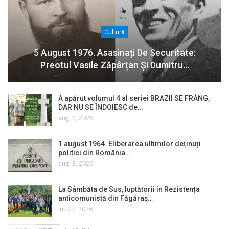
Cultură
5 August 1976. Asasinați De Securitate:
Preotul Vasile Zăpârțan Și Dumitru…
A apărut volumul 4 al seriei BRAZII SE FRÂNG,
DAR NU SE ÎNDOIESC de…
aug. 4, 2026
1 august 1964. Eliberarea ultimilor deținuți
politici din România…
aug. 3, 2026
La Sâmbăta de Sus, luptătorii în Rezistența
anticomunistă din Făgăraș…
iul. 27, 2026