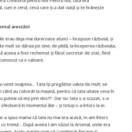
era Creatorul pentru noi! Pentru noi, tata era
cum e cerul, ceva care ți-a dat viață și te hrănește
tul arestării
le erau deja mai dureroase atunci – începuse războiul, și
te mult se dăruia pe sine; de pildă, la începerea războiului,
pă aceea a fost rechemat și făcut secretar de stat, fiind
cunoscut ca o valoare.
au venit noaptea… Tata își pregătise valiza de mult; se
i când au coborât la mașină, pentru că tata uitase ceva în
nu puteai să ieși prin dos?!”. Dar nu: tata s-a scuzat, s-a
o sfecliseră în momentul ăla! – și totuși s-a întors la ei.
d ne-a spus mama că tata nu mai era acasă, m-am întors
 cu trenul… După aceea l-am văzut la Arsenal, unde era
guvern. Acolo aveam voie să-l vedem în fiecare zi,