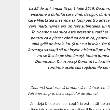
La 82 de ani, împliniţi pe 1 iulie 2015, Doam
vioiciune a duhului care vine, desigur, dintr-
care libertatea însemna să lupţi pentru adevăr
care mărturisirea era un fapt subînţeles, un luc
În Doamna Mariuca este prezent şi tatăl ei,
pentru că a plecat când ea era mică, pentru 
aibă grijă de fetele lui. Şi nu s-a înşelat. D
întreaga sa viaţă să nu înşele niciodată pe nime
nu se înşele pe sine însuşi, iubind lumea 
Dumnezeu. De aceea şi Domnul l-a luat îna
continua acolo sus rugăciunile pen
– Doamnă Mariuca, vă propun să ne întoarcem în
Vulcănescu, prin ochii copilului de atunci?
– Am deja 81 de ani, dar copilăria este atât de a
trăiam într-o armonie extraordinară! Era așa, o căl