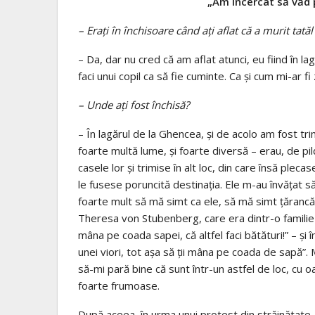
„Am încercat să văd 
– Erați în închisoare când ați aflat că a murit ta
– Da, dar nu cred că am aflat atunci, eu fiind în l
faci unui copil ca să fie cuminte. Ca și cum mi-ar fi 
– Unde ați fost închisă?
– În lagărul de la Ghencea, și de acolo am fost trim
foarte multă lume, și foarte diversă – erau, de pil
casele lor și trimise în alt loc, din care însă plec
le fusese poruncită destinația. Ele m-au învățat să
foarte mult să mă simt ca ele, să mă simt țărancă, 
Theresa von Stubenberg, care era dintr-o familie n
mâna pe coada sapei, că altfel faci bătături!” – și î
unei viori, tot așa să ții mâna pe coada de sapă”. 
să-mi pară bine că sunt într-un astfel de loc, cu oa
foarte frumoase.
După aceea, în urma unui protest din străinătate, 