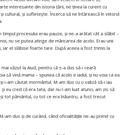
te interesante din istoria țării, ne ținea la curent cu
 cultural, și sufletește. Încerca să ne întărească în viitorul
a.
n timpul procesului erau pauze, și ne-a arătat cât a slăbit –
 noi, nu se putea atinge de mâncarea de acolo. Erau unii
 iar el slăbise foarte tare. După aceea a fost trimis la
 mai văzut la Aiud, pentru că s-a dus să-i ceară
oia să vină mama – spunea că acolo e iadul, și nu voia ca ea
și i-am căutat mormântul. M-am dus cu o valiză să-i iau
i eu cred că era tata, dar nu l-am luat atunci, am zis să
 și tot pământul, cu tot ce era înăuntru, a fost trecut
M-am dus și de curând, când oficialitățile ne-au primit cu