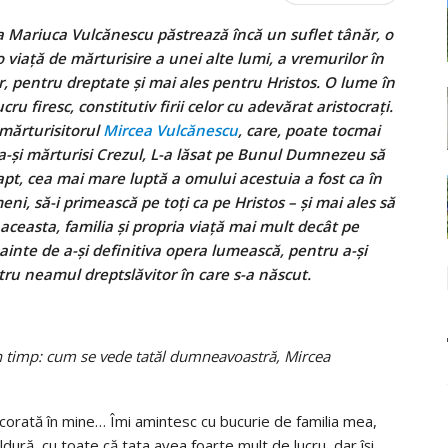
na Mariuca Vulcănescu păstrează încă un suflet tânăr, o
o viaţă de mărturisire a unei alte lumi, a vremurilor în
, pentru dreptate şi mai ales pentru Hristos. O lume în
ru firesc, constitutiv firii celor cu adevărat aristocraţi.
 mărturisitorul
Mircea Vulcănescu
, care, poate tocmai
a-şi mărturisi Crezul, L-a lăsat pe Bunul Dumnezeu să
e fapt, cea mai mare luptă a omului acestuia a fost ca în
ni, să-i primească pe toţi ca pe Hristos – şi mai ales să
aceasta, familia şi propria viaţă mai mult decât pe
inte de a-şi definitiva opera lumească, pentru a-şi
tru neamul dreptslăvitor în care s-a născut.
 timp: cum se vede tatăl dumneavoastră, Mircea
ncorată în mine… Îmi amintesc cu bucurie de familia mea,
dură, cu toate că tata avea foarte mult de lucru, dar își