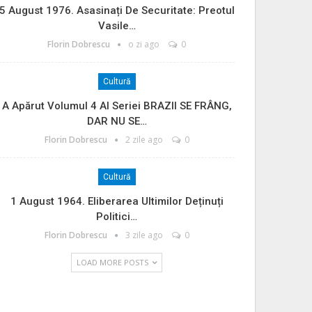
5 August 1976. Asasinați De Securitate: Preotul
Vasile…
Florin Dobrescu
o zi ago
0
Cultură
A Apărut Volumul 4 Al Seriei BRAZII SE FRÂNG,
DAR NU SE…
Florin Dobrescu
2 zile ago
0
Cultură
1 August 1964. Eliberarea Ultimilor Deținuți
Politici…
Florin Dobrescu
3 zile ago
0
LOAD MORE POSTS