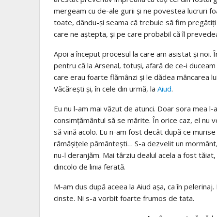
mergeam cu de-ale gurii și ne povestea lucruri foar
toate, dându-și seama că trebuie să fim pregătiți și
care ne aștepta, și pe care probabil că îl prevede
Apoi a început procesul la care am asistat și noi. Î
pentru că la Arsenal, totuși, afară de ce-i duceam
care erau foarte flămânzi și le dădea mâncarea lui,
Văcărești și, în cele din urmă, la
Aiud
.
Eu nu l-am mai văzut de atunci. Doar sora mea l-a
consimțământul să se mărite. În orice caz, el nu v
să vină acolo. Eu n-am fost decât după ce murise 
rămășițele pământești… S-a dezvelit un mormânt, ș
nu-l deranjăm. Mai târziu dealul acela a fost tăiat,
dincolo de linia ferată.
M-am dus după aceea la Aiud așa, ca în pelerinaj. 
cinste. Ni s-a vorbit foarte frumos de tata.