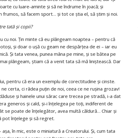
oarte cu luare-aminte și să ne îndrume în joacă; și
rumos, să facem sport… și tot ce știa el, să știm și noi.
e tată și copii?
pru cu noi. Țin minte că eu plângeam noaptea – pentru că
otoși, și doar o ușă cu geam ne despărțea de ei – iar eu
mică. Și tata venea, punea mâna pe mine, și se bătea pe
u mai plângeam, știam că a venit tata să mă liniștească. Dar
ui, pentru că era un exemplu de corectitudine și cinste.
e certa, ci râdea puțin de noi, ceea ce ne rușina grozav!
 dăduse și hainele unui sărac care trecea pe stradă, i-a dat
era generos și cald, și-i înțelegea pe toți, indiferent de
ra cât se poate de înțelegător, avea multă căldură… Chiar și
 pot înțelege și să regret.
șa, în mic, este o miniatură a Creatorului. Și, cum tata