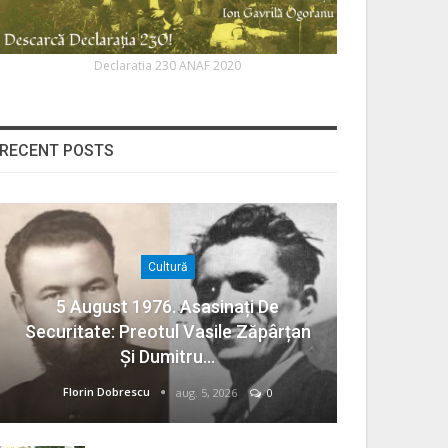
Declaratia 230 ANAF 2020
RECENT POSTS
Cultură
5 August 1976. Asasinați De
Securitate: Preotul Vasile Zăpârțan
Și Dumitru…
Florin Dobrescu
aug. 5, 2026
0