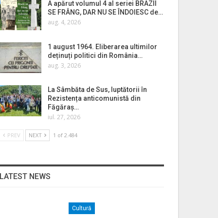
A apărut volumul 4 al seriei BRAZII
SE FRÂNG, DAR NU SE ÎNDOIESC de…
aug. 4, 2026
1 august 1964. Eliberarea ultimilor
deținuți politici din România…
aug. 3, 2026
La Sâmbăta de Sus, luptătorii în
Rezistența anticomunistă din
Făgăraș…
iul. 27, 2026
PREV
NEXT
1 of 2.484
LATEST NEWS
Cultură