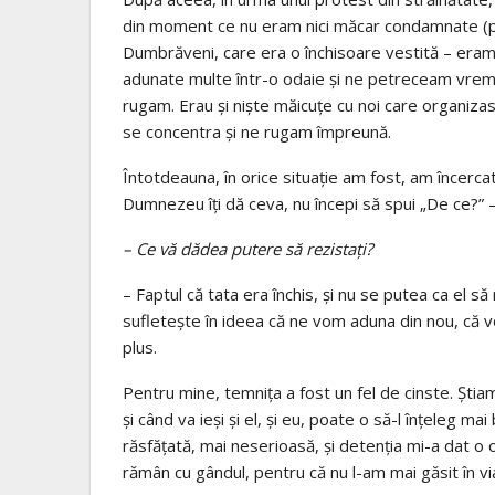
din moment ce nu eram nici măcar condamnate (p
Dumbrăveni, care era o închisoare vestită – eram
adunate multe într-o odaie și ne petreceam vrem
rugam. Erau și niște măicuțe cu noi care organiza
se concentra și ne rugam împreună.
Întotdeauna, în orice situație am fost, am încerca
Dumnezeu îți dă ceva, nu începi să spui „De ce?” 
– Ce vă dădea putere să rezistați?
– Faptul că tata era închis, și nu se putea ca el să
sufletește în ideea că ne vom aduna din nou, că v
plus.
Pentru mine, temnița a fost un fel de cinste. Știa
și când va ieși și el, și eu, poate o să-l înțeleg ma
răsfățată, mai neserioasă, și detenția mi-a dat o o
rămân cu gândul, pentru că nu l-am mai găsit în v