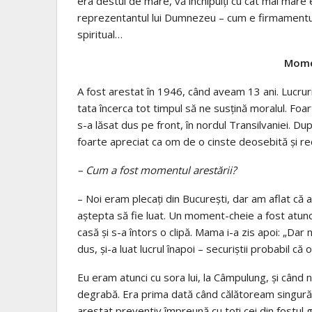
era destul de mare, vă închipuiți cu cât mai mare 
reprezentantul lui Dumnezeu – cum e firmamentul, 
spiritual…
Momen
A fost arestat în 1946, când aveam 13 ani. Lucruri
tata încerca tot timpul să ne susțină moralul. Foar
s-a lăsat dus pe front, în nordul Transilvaniei. Du
foarte apreciat ca om de o cinste deosebită și re
– Cum a fost momentul arestării?
– Noi eram plecați din București, dar am aflat că 
aștepta să fie luat. Un moment-cheie a fost atunc
casă și s-a întors o clipă. Mama i-a zis apoi: „Dar 
dus, și-a luat lucrul înapoi – securiștii probabil că 
Eu eram atunci cu sora lui, la Câmpulung, și cân
degrabă. Era prima dată când călătoream singură
arestat preventiv împreună cu toți cei din fostul 