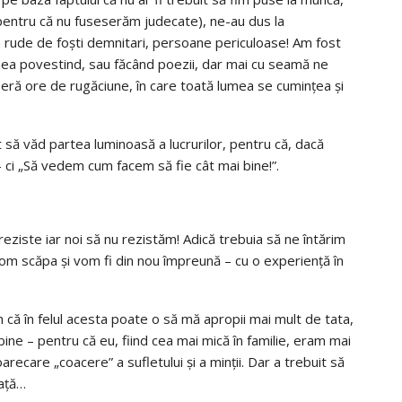
entru că nu fuseserăm judecate), ne-au dus la
 rude de foști demnitari, persoane periculoase! Am fost
ea povestind, sau făcând poezii, dar mai cu seamă ne
seră ore de rugăciune, în care toată lumea se cumințea și
t să văd partea luminoasă a lucrurilor, pentru că, dacă
– ci „Să vedem cum facem să fie cât mai bine!”.
 reziste iar noi să nu rezistăm! Adică trebuia să ne întărim
om scăpa și vom fi din nou împreună – cu o experiență în
m că în felul acesta poate o să mă apropii mai mult de tata,
i bine – pentru că eu, fiind cea mai mică în familie, eram mai
arecare „coacere” a sufletului și a minții. Dar a trebuit să
iață…