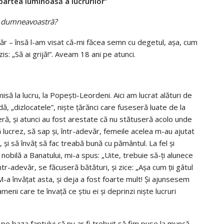
partea luminoasă a lucrurilor”
tăl dumneavoastră?
agăr – însă l-am visat că-mi făcea semn cu degetul, așa, cum
zis: „Să ai grijă!”. Aveam 18 ani pe atunci.
isă la lucru, la Popești-Leordeni. Aici am lucrat alături de
dă, „dizlocatele”, niște țărănci care fuseseră luate de la
aseră, și atunci au fost arestate că nu stătuseră acolo unde
 lucrez, să sap și, într-adevăr, femeile acelea m-au ajutat
și să învăț să fac treabă bună cu pământul. La fel și
obilă a Banatului, mi-a spus: „Uite, trebuie să-ți alunece
ntr-adevăr, se făcuseră bătături, și zice: „Așa cum ții gâtul
M-a învățat asta, și deja a fost foarte mult! Și ajunsesem
meni care te învață ce știu ei și deprinzi niște lucruri
pe baza faptului că nu ar fi trebuit să fim puse la muncă,