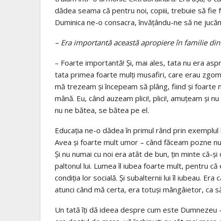
dădea seama că pentru noi, copiii, trebuie să fie f
Duminica ne-o consacra, învățându-ne să ne jucăm f
– Era importantă această apropiere în familie dintr
– Foarte importantă! Și, mai ales, tata nu era as
tata primea foarte mulți musafiri, care erau zgom
mă trezeam și începeam să plâng, fiind și foarte 
mână. Eu, când auzeam plici!, plici!, amuțeam și n
nu ne bătea, se bătea pe el.
Educația ne-o dădea în primul rând prin exemplul l
Avea și foarte mult umor – când făceam pozne nu n
Și nu numai cu noi era atât de bun, țin minte că-și
paltonul lui. Lumea îl iubea foarte mult, pentru că 
condiția lor socială. Și subalternii lui îl iubeau. E
atunci când mă certa, era totuși mângâietor, ca să
Un tată îți dă ideea despre cum este Dumnezeu – a