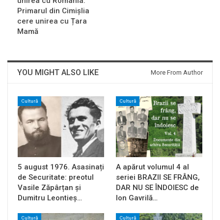
unirea cu România.
Primarul din Cimișlia
cere unirea cu Țara
Mamă
YOU MIGHT ALSO LIKE
More From Author
Cultură
Cultură
5 august 1976. Asasinați
A apărut volumul 4 al
de Securitate: preotul
seriei BRAZII SE FRÂNG,
Vasile Zăpârțan și
DAR NU SE ÎNDOIESC de
Dumitru Leontieș…
Ion Gavrilă…
Cultură
Cultură