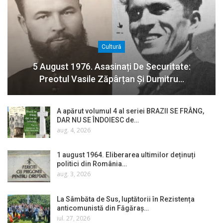
Cultură
5 August 1976. Asasinați De Securitate:
Preotul Vasile Zăpârțan Și Dumitru…
A apărut volumul 4 al seriei BRAZII SE FRÂNG,
DAR NU SE ÎNDOIESC de…
aug. 4, 2026
1 august 1964. Eliberarea ultimilor deținuți
politici din România…
aug. 3, 2026
La Sâmbăta de Sus, luptătorii în Rezistența
anticomunistă din Făgăraș…
iul. 27, 2026