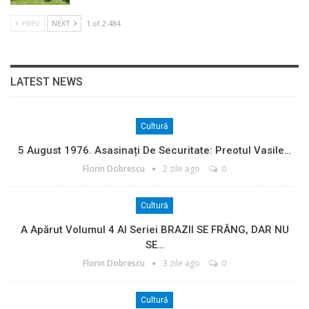
PREV
NEXT
1 of 2.484
LATEST NEWS
Cultură
5 August 1976. Asasinați De Securitate: Preotul Vasile…
Florin Dobrescu
2 zile ago
0
Cultură
A Apărut Volumul 4 Al Seriei BRAZII SE FRÂNG, DAR NU
SE…
Florin Dobrescu
3 zile ago
0
Cultură