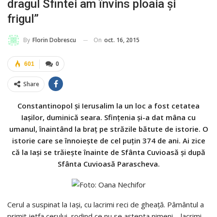
dragul Sfintei am învins ploaia și
frigul”
On
oct. 16, 2015
By
Florin Dobrescu
601
0
Share
Constantinopol și Ierusalim la un loc a fost cetatea
Iașilor, duminică seara. Sfințenia și-a dat mâna cu
umanul, înaintând la braț pe străzile bătute de istorie. O
istorie care se înnoiește de cel puțin 374 de ani. Ai zice
că la Iași se trăiește înainte de Sfânta Cuvioasă și după
Sfânta Cuvioasă Parascheva.
Cerul a suspinat la Iași, cu lacrimi reci de gheață. Pâmântul a
primit jetfa cerului, rodind ce nu se aștepta nimeni – lacrimi,