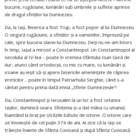
bucurie, rugăciune, lumânări sub umbrele și suflete aprinse
de dragul sfinților lui Dumnezeu.
Da, la Iași, Biserica a fost Trup, a fost popor al lui Dumnezeu.
O singură rugăciune, a sfinților și a oamenilor, împreună pe
cale, spre bucuria slavei lui Dumnezeu. Deși nu ne-am întors
în timp, Iașul a mirosit a Constantinopol. Un Constantinopol al
secolului al IV-lea – poate în vremea Sfântului Ioan Gură de
Aur, atunci când ortodocșii, cu mic cu mare, cu lumânări și
icoane au ieșit să-și apere bisericile amenințate de răpirea
ereticilor… poate în timpul Patriarhului Serghie, când s-a
cântat pentru prima dată imnul „Sfinte Dumnezeule”!
Da, Constantinopol și Ierusalim la un loc a fost cetatea
Iașilor, duminică seara. Sfințenia și-a dat mâna cu umanul,
înaintând la braț pe străzile bătute de istorie. O istorie care
se înnoiește de cel puțin 374 de ani. Ai zice că la Iași se
trăiește înainte de Sfânta Cuvioasă și după Sfânta Cuvioasă.