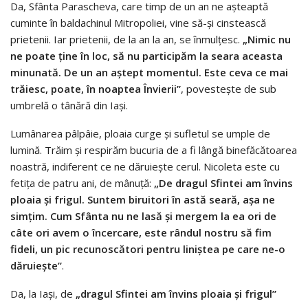
Da, Sfânta Parascheva, care timp de un an ne așteaptă
cuminte în baldachinul Mitropoliei, vine să-și cinstească
prietenii. Iar prietenii, de la an la an, se înmulțesc.
„Nimic nu
ne poate ține în loc, să nu participăm la seara aceasta
minunată. De un an aștept momentul. Este ceva ce mai
trăiesc, poate, în noaptea Învierii”
, povestește de sub
umbrelă o tânără din Iași.
Lumânarea pâlpâie, ploaia curge și sufletul se umple de
lumină. Trăim și respirăm bucuria de a fi lângă binefăcătoarea
noastră, indiferent ce ne dăruiește cerul. Nicoleta este cu
fetița de patru ani, de mânuță:
„De dragul Sfintei am învins
ploaia și frigul. Suntem biruitori în astă seară, așa ne
simțim. Cum Sfânta nu ne lasă și mergem la ea ori de
câte ori avem o încercare, este rândul nostru să fim
fideli, un pic recunoscători pentru liniștea pe care ne-o
dăruiește”
.
Da, la Iași, de
„dragul Sfintei am învins ploaia și frigul”