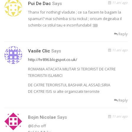
11 ani ago
Pui De Dac
Says
Thanx for nothing! vladute ; ce sa facem te bagam la
spamuri? mai schimba si tu nickul ; oricum degeaba il
schimbi ca stilul tau e inconfundabil :)))))
Reply
11 ani ago
Vasile Clic
Says
http://hr896.blogspot.co.uk/
ROMANIA ATACATA MILITAR SI TERORIST DE CATRE
TERORISTII ISLAMICI
DE CATRE TERORISTUL BASHAR AL ASSAD,SIRIA
DE CATRE ISIS si alte organizatii teroriste
Reply
11 ani ago
Bojin Nicolae
Says
@Echo off