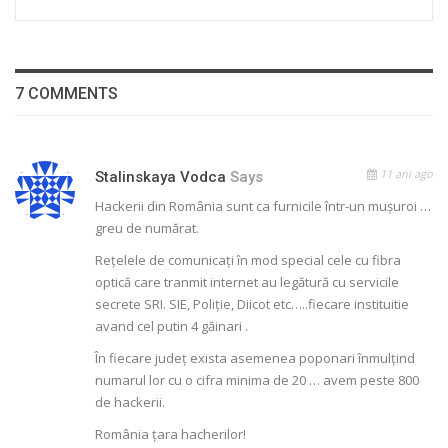
7 COMMENTS
11 ani ago
Stalinskaya Vodca
Says
Hackerii din România sunt ca furnicile într-un mușuroi …
greu de numărat.
Rețelele de comunicați în mod special cele cu fibra
optică care tranmit internet au legătură cu servicile
secrete SRI. SIE, Poliție, Diicot etc…..fiecare instituitie
avand cel putin 4 găinari .
În fiecare județ exista asemenea poponari înmulțind
numarul lor cu o cifra minima de 20 … avem peste 800
de hackerii.
România țara hacherilor!