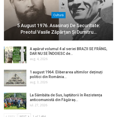
Cultură
5 August 1976. Asasinați De Securitate:
Preotul Vasile Zăpârțan Și Dumitru…
A apărut volumul 4 al seriei BRAZII SE FRÂNG,
DAR NU SE ÎNDOIESC de…
aug. 4, 2026
1 august 1964. Eliberarea ultimilor deținuți
politici din România…
aug. 3, 2026
La Sâmbăta de Sus, luptătorii în Rezistența
anticomunistă din Făgăraș…
iul. 27, 2026
PREV
NEXT
1 of 2.484