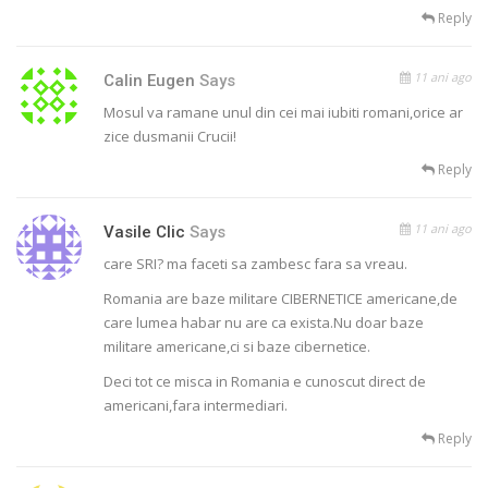
Reply
11 ani ago
Calin Eugen
Says
Mosul va ramane unul din cei mai iubiti romani,orice ar
zice dusmanii Crucii!
Reply
11 ani ago
Vasile Clic
Says
care SRI? ma faceti sa zambesc fara sa vreau.
Romania are baze militare CIBERNETICE americane,de
care lumea habar nu are ca exista.Nu doar baze
militare americane,ci si baze cibernetice.
Deci tot ce misca in Romania e cunoscut direct de
americani,fara intermediari.
Reply