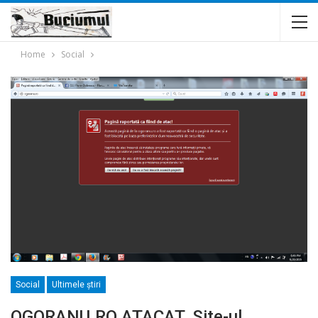
Home
Social
Social
Ultimele ştiri
OGORANU.RO ATACAT. Site-ul