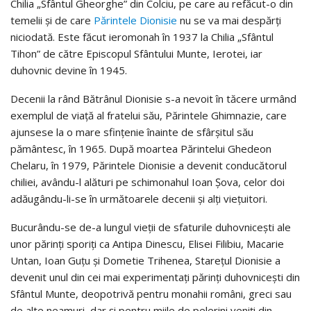
Chilia „Sfântul Gheorghe” din Colciu, pe care au refăcut-o din
temelii şi de care
Părintele Dionisie
nu se va mai despărţi
niciodată. Este făcut ieromonah în 1937 la Chilia „Sfântul
Tihon” de către Episcopul Sfântului Munte, Ierotei, iar
duhovnic devine în 1945.
Decenii la rând Bătrânul Dionisie s-a nevoit în tăcere urmând
exemplul de viaţă al fratelui său, Părintele Ghimnazie, care
ajunsese la o mare sfinţenie înainte de sfârşitul său
pământesc, în 1965. După moartea Părintelui Ghedeon
Chelaru, în 1979, Părintele Dionisie a devenit conducătorul
chiliei, avându-l alături pe schimonahul Ioan Şova, celor doi
adăugându-li-se în următoarele decenii şi alţi vieţuitori.
Bucurându-se de-a lungul vieţii de sfaturile duhovniceşti ale
unor părinţi sporiţi ca Antipa Dinescu, Elisei Filibiu, Macarie
Untan, Ioan Guţu şi Dometie Trihenea, Stareţul Dionisie a
devenit unul din cei mai experimentaţi părinţi duhovniceşti din
Sfântul Munte, deopotrivă pentru monahii români, greci sau
de alte neamuri, dar şi pentru miile de pelerini veniţi din