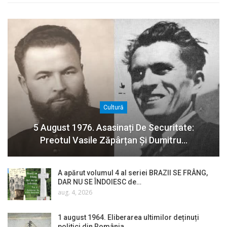
Cultură
5 August 1976. Asasinați De Securitate:
Preotul Vasile Zăpârțan Și Dumitru…
A apărut volumul 4 al seriei BRAZII SE FRÂNG,
DAR NU SE ÎNDOIESC de…
aug. 4, 2026
1 august 1964. Eliberarea ultimilor deținuți
politici din România…