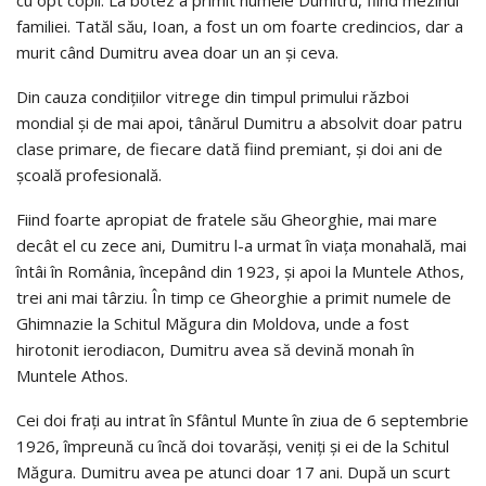
cu opt copii. La botez a primit numele Dumitru, fiind mezinul
familiei. Tatăl său, Ioan, a fost un om foarte credincios, dar a
murit când Dumitru avea doar un an şi ceva.
Din cauza condiţiilor vitrege din timpul primului război
mondial şi de mai apoi, tânărul Dumitru a absolvit doar patru
clase primare, de fiecare dată fiind premiant, şi doi ani de
şcoală profesională.
Fiind foarte apropiat de fratele său Gheorghie, mai mare
decât el cu zece ani, Dumitru l-a urmat în viaţa monahală, mai
întâi în România, începând din 1923, şi apoi la Muntele Athos,
trei ani mai târziu. În timp ce Gheorghie a primit numele de
Ghimnazie la Schitul Măgura din Moldova, unde a fost
hirotonit ierodiacon, Dumitru avea să devină monah în
Muntele Athos.
Cei doi fraţi au intrat în Sfântul Munte în ziua de 6 septembrie
1926, împreună cu încă doi tovarăşi, veniţi şi ei de la Schitul
Măgura. Dumitru avea pe atunci doar 17 ani. După un scurt