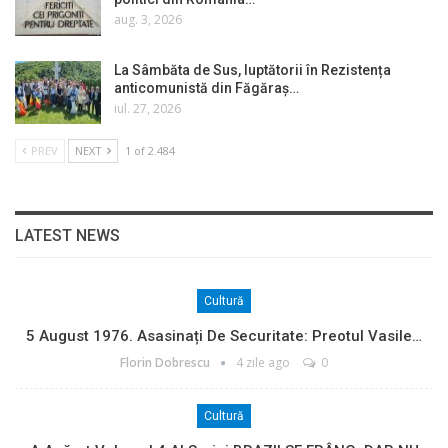
aug. 3, 2026
La Sâmbăta de Sus, luptătorii în Rezistența
anticomunistă din Făgăraș…
iul. 27, 2026
PREV
NEXT
1 of 2.484
LATEST NEWS
Cultură
5 August 1976. Asasinați De Securitate: Preotul Vasile…
Florin Dobrescu
4 zile ago
0
Cultură