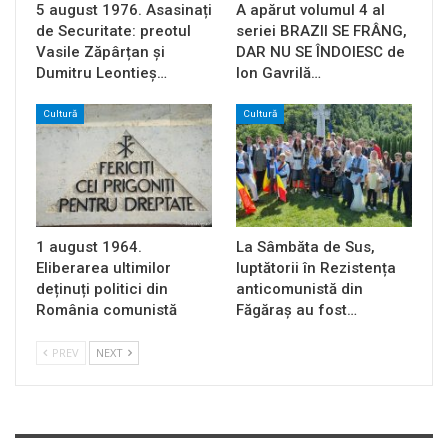
5 august 1976. Asasinați
A apărut volumul 4 al
de Securitate: preotul
seriei BRAZII SE FRÂNG,
Vasile Zăpârțan și
DAR NU SE ÎNDOIESC de
Dumitru Leontieș…
Ion Gavrilă…
Cultură
Cultură
1 august 1964.
La Sâmbăta de Sus,
Eliberarea ultimilor
luptătorii în Rezistența
deținuți politici din
anticomunistă din
România comunistă
Făgăraș au fost…
PREV
NEXT