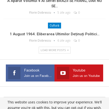
A Apărut Volumul 4 Al Seriei BRAZII SE FRÂNG, DAR NU
SE…
Florin Dobrescu
5 zile ago
0
Cultură
1 August 1964. Eliberarea Ultimilor Deținuți Politici…
Florin Dobrescu
6 zile ago
0
LOAD MORE POSTS
Facebook
Youtube
Join us on Facebook
Join us on Youtube
This website uses cookies to improve your experience. We'll
© 2025 - All Rights Reserved.
assume you're ok with this, but you can opt-out if you wish.