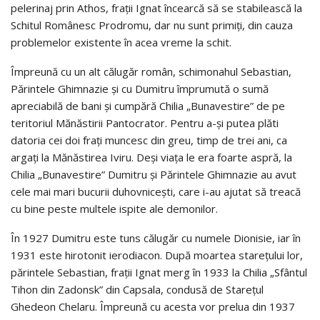
pelerinaj prin Athos, fraţii Ignat încearcă să se stabilească la
Schitul Românesc Prodromu, dar nu sunt primiţi, din cauza
problemelor existente în acea vreme la schit.
Împreună cu un alt călugăr român, schimonahul Sebastian,
Părintele Ghimnazie şi cu Dumitru împrumută o sumă
apreciabilă de bani şi cumpără Chilia „Bunavestire” de pe
teritoriul Mănăstirii Pantocrator. Pentru a-şi putea plăti
datoria cei doi fraţi muncesc din greu, timp de trei ani, ca
argaţi la Mănăstirea Iviru. Deşi viaţa le era foarte aspră, la
Chilia „Bunavestire” Dumitru şi Părintele Ghimnazie au avut
cele mai mari bucurii duhovniceşti, care i-au ajutat să treacă
cu bine peste multele ispite ale demonilor.
În 1927 Dumitru este tuns călugăr cu numele Dionisie, iar în
1931 este hirotonit ierodiacon. După moartea stareţului lor,
părintele Sebastian, fraţii Ignat merg în 1933 la Chilia „Sfântul
Tihon din Zadonsk” din Capsala, condusă de Stareţul
Ghedeon Chelaru. Împreună cu acesta vor prelua din 1937