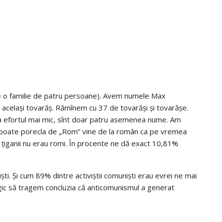
re o familie de patru persoane). Avem numele Max
 același tovarăș. Rămînem cu 37 de tovarăși și tovarășe.
 efortul mai mic, sînt doar patru asemenea nume. Am
 ca poate porecla de „Rom” vine de la român ca pe vremea
 țiganii nu erau romi. În procente ne dă exact 10,81%
ti. Și cum 89% dintre activiștii comuniști erau evrei ne mai
gic să tragem concluzia că anticomunismul a generat