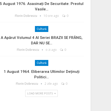
5 August 1976. Asasinați De Securitate: Preotul
Vasile…
Florin Dobrescu
10 ore ago
0
Cultură
A Apărut Volumul 4 Al Seriei BRAZII SE FRÂNG,
DAR NU SE…
Florin Dobrescu
o zi ago
0
Cultură
1 August 1964. Eliberarea Ultimilor Deținuți
Politici…
Florin Dobrescu
2 zile ago
0
LOAD MORE POSTS