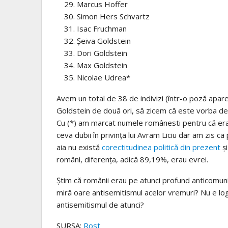
Marcus Hoffer
Simon Hers Schvartz
Isac Fruchman
Șeiva Goldstein
Dori Goldstein
Max Goldstein
Nicolae Udrea*
Avem un total de 38 de indivizi (într-o poză apa
Goldstein de două ori, să zicem că este vorba de
Cu (*) am marcat numele românesti pentru că era
ceva dubii în privința lui Avram Liciu dar am zis
aia nu există
corectitudinea politică din prezent
și
români, diferența, adică 89,19%, erau evrei.
Știm că românii erau pe atunci profund anticomuniș
miră oare antisemitismul acelor vremuri? Nu e lo
antisemitismul de atunci?
SURSA:
Rost