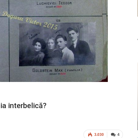
a interbelică?
3.030
4