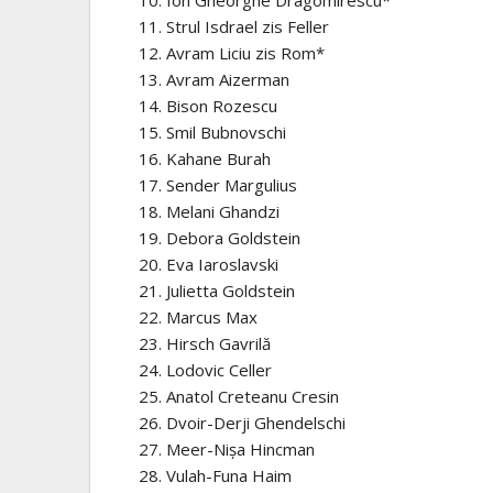
Ion Gheorghe Dragomirescu*
Strul Isdrael zis Feller
Avram Liciu zis Rom*
Avram Aizerman
Bison Rozescu
Smil Bubnovschi
Kahane Burah
Sender Margulius
Melani Ghandzi
Debora Goldstein
Eva Iaroslavski
Julietta Goldstein
Marcus Max
Hirsch Gavrilă
Lodovic Celler
Anatol Creteanu Cresin
Dvoir-Derji Ghendelschi
Meer-Nișa Hincman
Vulah-Funa Haim