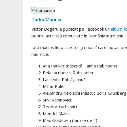
Tudor Marincu
Victor Dogaru a publicat pe Facebook un
album f
pentru activități comuniste în România intre anii 
Iată mai jos lista acestor „români” care luptau pe
mioritice:
Ana Pauker (născută Hanna Rabinsohn)
Bela Iacubovici Robinsohn
Laurențiu Pătrășcanu*
Mihail Roler
Alexandru Nikolschi (născut Boris Grünberg
Smil Rabinovici
Teodor Luchievici
Mendel Malek
Max Goldstein (familie de 4)