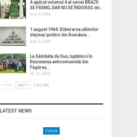
A apărut volumul 4 al seriei BRAZII
SE FRÂNG, DAR NU SE ÎNDOIESC de…
aug. 4, 2026
1 august 1964. Eliberarea ultimilor
deținuți politici din România…
aug. 3, 2026
La Sâmbăta de Sus, luptătorii în
Rezistența anticomunistă din
Făgăraș…
iul. 27, 2026
PREV
NEXT
1 of 2.484
LATEST NEWS
Cultură