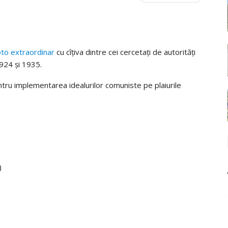
oto extraordinar
cu cîțiva dintre cei cercetați de autorități
1924 și 1935.
ntru implementarea idealurilor comuniste pe plaiurile
)