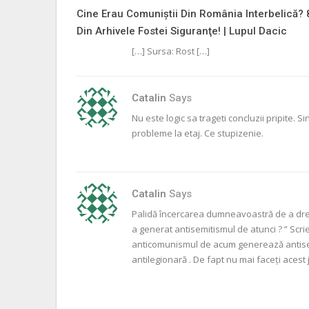
Cine Erau Comuniștii Din România Interbelică?
Din Arhivele Fostei Siguranţe! | Lupul Dacic
[…] Sursa: Rost […]
Catalin
Says
Nu este logic sa trageti concluzii pripite. Si
probleme la etaj. Ce stupizenie.
Catalin
Says
Palidă încercarea dumneavoastră de a dreg
a generat antisemitismul de atunci ? ” Scri
anticomunismul de acum generează antisem
antilegionară . De fapt nu mai faceți acest 