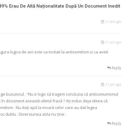
 89% Erau De Altă Naționalitate După Un Document Inedit
11 ani ago
11 ani ago
ngura logica de aici este ca incitati la antisemitism si ca aveti
Reply
11 ani ago
e busuiocul . ”Nu e logic să tragem concluzia că anticomunismul
e în document această ultimă frază ? Ați indus deja ideea că
itism . Nu dați apă la moară celor care au dat legea
joc dublu . Diversiunea asta nu ține .
Reply