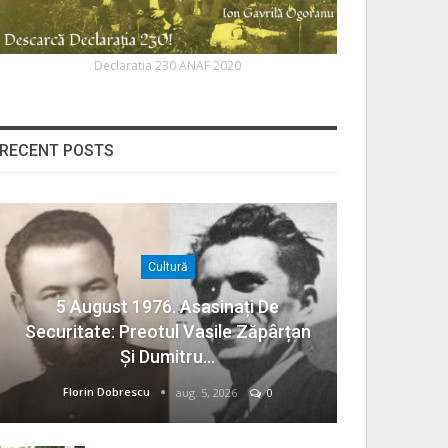
Declaratia 230 ANAF 2020
RECENT POSTS
Cultură
5 August 1976. Asasinați De
Securitate: Preotul Vasile Zăpârțan
Și Dumitru…
Florin Dobrescu
aug. 5, 2026
0