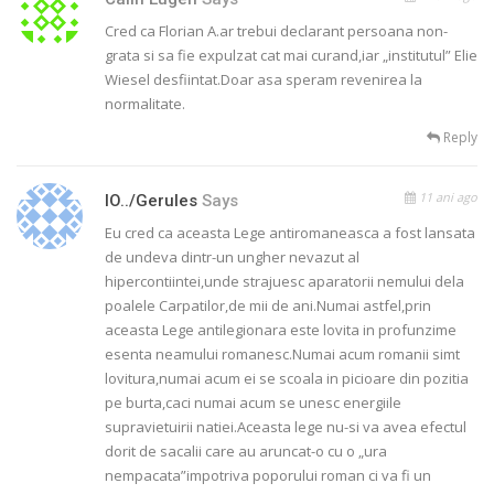
Cred ca Florian A.ar trebui declarant persoana non-
grata si sa fie expulzat cat mai curand,iar „institutul” Elie
Wiesel desfiintat.Doar asa speram revenirea la
normalitate.
Reply
11 ani ago
IO../gerules
Says
Eu cred ca aceasta Lege antiromaneasca a fost lansata
de undeva dintr-un ungher nevazut al
hipercontiintei,unde strajuesc aparatorii nemului dela
poalele Carpatilor,de mii de ani.Numai astfel,prin
aceasta Lege antilegionara este lovita in profunzime
esenta neamului romanesc.Numai acum romanii simt
lovitura,numai acum ei se scoala in picioare din pozitia
pe burta,caci numai acum se unesc energiile
supravietuirii natiei.Aceasta lege nu-si va avea efectul
dorit de sacalii care au aruncat-o cu o „ura
nempacata”impotriva poporului roman ci va fi un