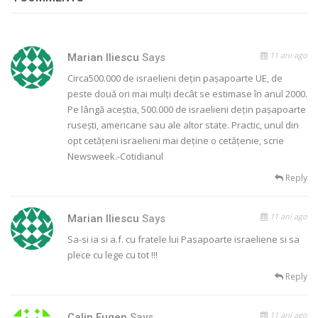
11 ani ago
Marian Iliescu
Says
Circa500.000 de israelieni dețin pașapoarte UE, de
peste două ori mai mulți decât se estimase în anul 2000.
Pe lângă aceștia, 500.000 de israelieni dețin pașapoarte
rusești, americane sau ale altor state. Practic, unul din
opt cetățeni israelieni mai deține o cetățenie, scrie
Newsweek.-Cotidianul
Reply
11 ani ago
Marian Iliescu
Says
Sa-si ia si a.f. cu fratele lui Pasapoarte israeliene si sa
plece cu lege cu tot !!!
Reply
11 ani ago
Calin Eugen
Says