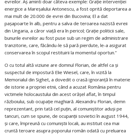
evreilor. Aş aminti doar câteva exemple: Graţie intervenţiei
energice a Mareşalului Antonescu, a fost oprită deportarea a
mai mult de 20.000 de evrei din Bucovina; El a dat
paşapoarte în alb, pentru a salva de teroarea nazistă evreii
din Ungaria, a căror viaţă era în pericol; Graţie politicii sale,
bunurile evreilor au fost puse sub un regim de administrare
tranzitorie, care, făcându-le să pară pierdute, le-a asigurat
conservarea în scopul restituirii la momentul oportun.”
O cu totul altă viziune are domnul Florian, de altfel ca şi
suspectul de impostură Elie Wiesel, care, în vizită la
Memorialul din Sighet, a dovedit o crasă ignoranţă în materie
de istorie a propriei etnii, când a acuzat România pentru
victimele holocaustului din acest orăşel aflat, în timpul
războiului, sub ocupaţie maghiară. Alexandru Florian, demn
reprezentant, prin tată cel puţin, al comuniştitor aduşi pe
tancuri, cum se spune, de ocupanţii sovietici în august 1944,
şi care, împreună cu comuniştii locali, au instituit cea mai
cruntă teroare asupra poporului român odată cu preluarea