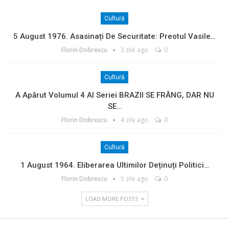
Cultură
5 August 1976. Asasinați De Securitate: Preotul Vasile…
Florin Dobrescu
3 zile ago
0
Cultură
A Apărut Volumul 4 Al Seriei BRAZII SE FRÂNG, DAR NU
SE…
Florin Dobrescu
4 zile ago
0
Cultură
1 August 1964. Eliberarea Ultimilor Deținuți Politici…
Florin Dobrescu
5 zile ago
0
LOAD MORE POSTS