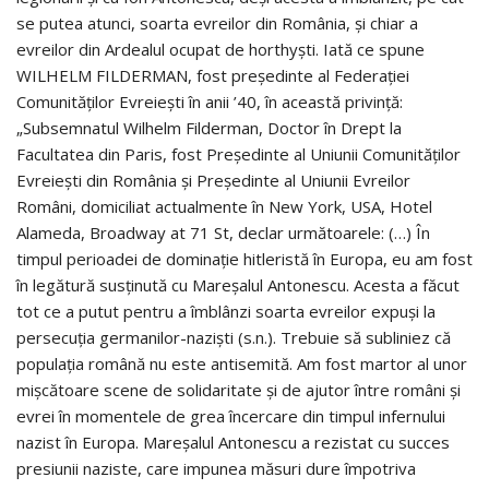
se putea atunci, soarta evreilor din România, şi chiar a
evreilor din Ardealul ocupat de horthyşti. Iată ce spune
WILHELM FILDERMAN, fost preşedinte al Federaţiei
Comunităţilor Evreieşti în anii ’40, în această privinţă:
„Subsemnatul Wilhelm Filderman, Doctor în Drept la
Facultatea din Paris, fost Preşedinte al Uniunii Comunităţilor
Evreieşti din România şi Preşedinte al Uniunii Evreilor
Români, domiciliat actualmente în New York, USA, Hotel
Alameda, Broadway at 71 St, declar următoarele: (…) În
timpul perioadei de dominaţie hitleristă în Europa, eu am fost
în legătură susţinută cu Mareşalul Antonescu. Acesta a făcut
tot ce a putut pentru a îmblânzi soarta evreilor expuşi la
persecuţia germanilor-nazişti (s.n.). Trebuie să subliniez că
populaţia română nu este antisemită. Am fost martor al unor
mişcătoare scene de solidaritate şi de ajutor între români şi
evrei în momentele de grea încercare din timpul infernului
nazist în Europa. Mareşalul Antonescu a rezistat cu succes
presiunii naziste, care impunea măsuri dure împotriva