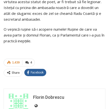
virtutea acestui statut de poet, ar fi trebuit să fie legionar.
Isteţul cu pricina din ambasada noastră care a dovedit un
atât de slugarnic exces de zel se cheamă Radu Coantă şi e
secretarul ambasadei.
O veşnică ruşine să-i acopere numele! Ruşine de care va
avea parte şi domnul Florian, ca şi Parlamentul care i-a pus în
practică inepţiile.
1.439
4
Share
Facebook
Florin Dobrescu