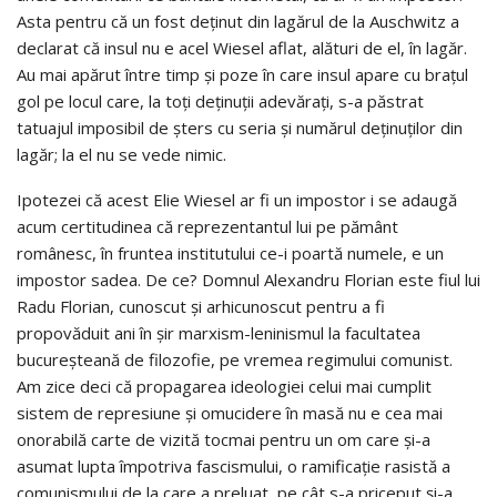
Asta pentru că un fost deţinut din lagărul de la Auschwitz a
declarat că insul nu e acel Wiesel aflat, alături de el, în lagăr.
Au mai apărut între timp şi poze în care insul apare cu braţul
gol pe locul care, la toţi deţinuţii adevăraţi, s-a păstrat
tatuajul imposibil de şters cu seria şi numărul deţinuţilor din
lagăr; la el nu se vede nimic.
Ipotezei că acest Elie Wiesel ar fi un impostor i se adaugă
acum certitudinea că reprezentantul lui pe pământ
românesc, în fruntea institutului ce-i poartă numele, e un
impostor sadea. De ce? Domnul Alexandru Florian este fiul lui
Radu Florian, cunoscut şi arhicunoscut pentru a fi
propovăduit ani în şir marxism-leninismul la facultatea
bucureşteană de filozofie, pe vremea regimului comunist.
Am zice deci că propagarea ideologiei celui mai cumplit
sistem de represiune şi omucidere în masă nu e cea mai
onorabilă carte de vizită tocmai pentru un om care şi-a
asumat lupta împotriva fascismului, o ramificaţie rasistă a
comunismului de la care a preluat, pe cât s-a priceput şi-a