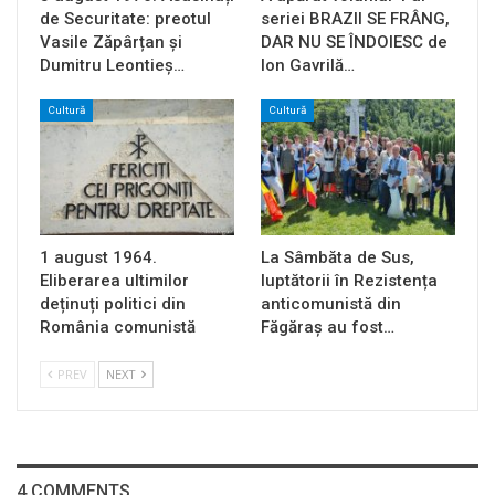
de Securitate: preotul
seriei BRAZII SE FRÂNG,
Vasile Zăpârțan și
DAR NU SE ÎNDOIESC de
Dumitru Leontieș…
Ion Gavrilă…
Cultură
Cultură
1 august 1964.
La Sâmbăta de Sus,
Eliberarea ultimilor
luptătorii în Rezistența
deținuți politici din
anticomunistă din
România comunistă
Făgăraș au fost…
PREV
NEXT
4 COMMENTS