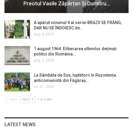
Preotul Vasile Zăpârțan Și Dumitru…
A apărut volumul 4 al seriei BRAZII SE FRÂNG,
DAR NU SE ÎNDOIESC de…
aug. 4, 2026
1 august 1964. Eliberarea ultimilor deținuți
politici din România…
aug. 3, 2026
La Sâmbăta de Sus, luptătorii în Rezistența
anticomunistă din Făgăraș…
iul. 27, 2026
PREV
NEXT
1 of 2.484
LATEST NEWS