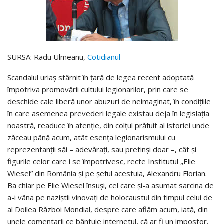
SURSA: Radu Ulmeanu,
Cotidianul
Scandalul uriaş stârnit în ţară de legea recent adoptată
împotriva promovării cultului legionarilor, prin care se
deschide cale liberă unor abuzuri de neimaginat, în condiţiile
în care asemenea prevederi legale existau deja în legislaţia
noastră, readuce în atenţie, din colţul prăfuit al istoriei unde
zăceau până acum, atât esenţa legionarismului cu
reprezentanţii săi – adevăraţi, sau pretinşi doar –, cât şi
figurile celor care i se împotrivesc, recte Institutul „Elie
Wiesel” din România şi pe şeful acestuia, Alexandru Florian.
Ba chiar pe Elie Wiesel însuşi, cel care şi-a asumat sarcina de
a-i vâna pe naziştii vinovaţi de holocaustul din timpul celui de
al Doilea Război Mondial, despre care aflăm acum, iată, din
unele comentarii ce bântuie internetul, că ar fi un impostor.