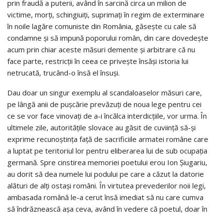
prin fraudă a puterii, având în sarcină circa un milion de
victime, morţi, schingiuiţi, suprimaţi în regim de exterminare
în noile lagăre comuniste din România, găseşte cu cale să
condamne şi să impună poporului român, din care dovedeşte
acum prin chiar aceste măsuri demente şi arbitrare că nu
face parte, restricţii în ceea ce priveşte însăşi istoria lui
netrucată, trucând-o însă el însuşi.
Dau doar un singur exemplu al scandaloaselor măsuri care,
pe lângă anii de puşcărie prevăzuţi de noua lege pentru cei
ce se vor face vinovaţi de a-i încălca interdicţiile, vor urma. În
ultimele zile, autorităţile slovace au găsit de cuviinţă să-şi
exprime recunoştinţa faţă de sacrificiile armatei române care
a luptat pe teritoriul lor pentru eliberarea lui de sub ocupaţia
germană. Spre cinstirea memoriei poetului erou Ion Şiugariu,
au dorit să dea numele lui podului pe care a căzut la datorie
alături de alţi ostaşi români. În virtutea prevederilor noii legi,
ambasada română le-a cerut însă imediat să nu care cumva
să îndrăznească aşa ceva, având în vedere că poetul, doar în