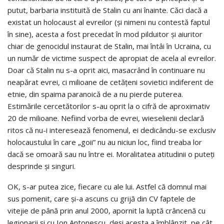
putut, barbaria instituită de Stalin cu ani înainte. Căci dacă a
existat un holocaust al evreilor (şi nimeni nu contestă faptul
în sine), acesta a fost precedat în mod pilduitor şi aiuritor
chiar de genocidul instaurat de Stalin, mai întâi în Ucraina, cu
un număr de victime suspect de apropiat de acela al evreilor.
Doar că Stalin nu s-a oprit aici, masacrând în continuare nu
neapărat evrei, ci milioane de cetăţeni sovietici indiferent de
etnie, din spaima paranoică de a nu pierde puterea.
Estimările cercetătorilor s-au oprit la o cifră de aproximativ
20 de milioane. Nefiind vorba de evrei, wieselienii declară
ritos că nu-i interesează fenomenul, ei dedicându-se exclusiv
holocaustului în care „goii” nu au niciun loc, fiind treaba lor
dacă se omoară sau nu între ei. Moralitatea atitudinii o puteţi
desprinde şi singuri.
OK, s-ar putea zice, fiecare cu ale lui. Astfel că domnul mai
sus pomenit, care şi-a ascuns cu grijă din CV faptele de
vitejie de până prin anul 2000, apornit la luptă crâncenă cu
legionarii şi cu Ion Antonescu, deşi acesta a îmblânzit, pe cât