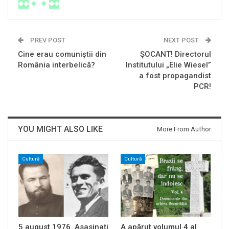
PREV POST
NEXT POST
Cine erau comuniștii din
ŞOCANT! Directorul
România interbelică?
Institutului „Elie Wiesel”
a fost propagandist
PCR!
YOU MIGHT ALSO LIKE
More From Author
Cultură
Cultură
5 august 1976. Asasinați
A apărut volumul 4 al