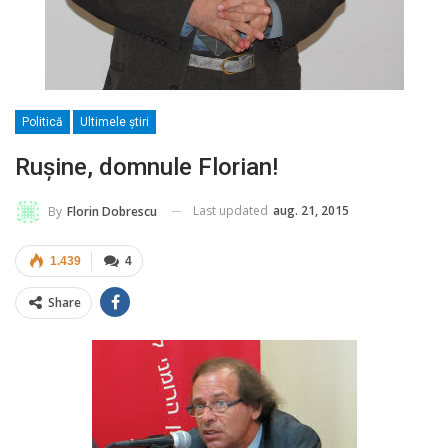
Politică
Ultimele ştiri
Ruşine, domnule Florian!
Last updated
aug. 21, 2015
By
Florin Dobrescu
1.439
4
Share