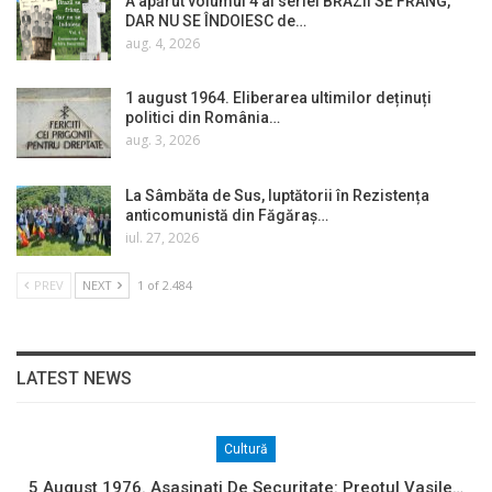
A apărut volumul 4 al seriei BRAZII SE FRÂNG,
DAR NU SE ÎNDOIESC de…
aug. 4, 2026
1 august 1964. Eliberarea ultimilor deținuți
politici din România…
aug. 3, 2026
La Sâmbăta de Sus, luptătorii în Rezistența
anticomunistă din Făgăraș…
iul. 27, 2026
PREV
NEXT
1 of 2.484
LATEST NEWS
Cultură
5 August 1976. Asasinați De Securitate: Preotul Vasile…