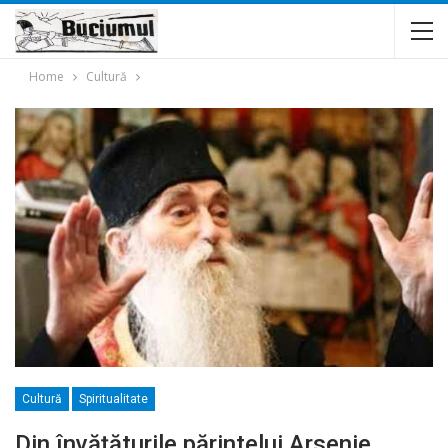
Home
Cultură
Cultură
Spiritualitate
Din învăţăturile părintelui Arsenie