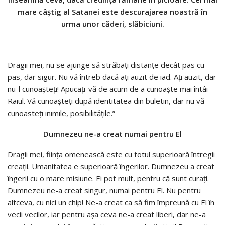
mare câştig al Satanei este descurajarea noastră în
urma unor căderi, slăbiciuni.
Dragii mei, nu se ajunge să străbaţi distanţe decât pas cu
pas, dar sigur. Nu vă întreb dacă aţi auzit de iad. Aţi auzit, dar
nu-l cunoaşteţi! Apucaţi-vă de acum de a cunoaşte mai întâi
Raiul. Vă cunoaşteţi după identitatea din buletin, dar nu vă
cunoasteţi inimile, posibilităţile.”
Dumnezeu ne-a creat numai pentru El
Dragii mei, fiinţa omenească este cu totul superioară întregii
creaţii. Umanitatea e superioară îngerilor. Dumnezeu a creat
îngerii cu o mare misiune. Ei pot mult, pentru că sunt curaţi.
Dumnezeu ne-a creat singur, numai pentru El. Nu pentru
altceva, cu nici un chip! Ne-a creat ca să fim împreună cu El în
vecii vecilor, iar pentru aşa ceva ne-a creat liberi, dar ne-a