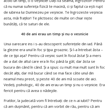
acolo un timp, ci o veşnicie! Daţi-vă seama, îngrozitor! Pentru
că nu numai suferinţa fizică te macină, ci şi faptul ca eşti rupt
de iubirea lui Dumnezeu pe veşnicie. Te îngrozeste veşnicia
asta, măi fraţilor! Te plictisesc de multe ori chiar nişte
bunătăţi, că te saturi de ele.
40 de ani erau un timp şi nu o vesnicie
Unui oarecare ins i s-au descoperit suferinţele din iad. Până
la glezne era unul în foc şi ţipa groaznic. Şi l-a întrebat ăsta –
de ce ţipi aşa? Pentru că veşnic sunt în focul ăsta! Şi a mers
de a dat de altul care era în foc până la gât; dar ăsta se
bucura din când în când. Şi a spus: cu mult mai mult sunt în foc
decât alţii, dar mă bucur când se mai face câte unul din
neamul meu preot, şi peste 40 de ani mă scoate de aici.
Vedeţi, psihologic, 40 de ani erau un timp şi nu o veşnicie. Era
fericit pentru că avea o nădejde.
Fratilor, la judecată vom fi întrebaţi: de ce n-ai iubit? Pentru
că am duşmănit, pentru că am vorbit de rău, pentru că am