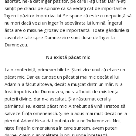
asortat, ne-a dat înger păzitor, pe care l-aţi uitat! Dar n-aţi
simţit pe dracul pe spinare ca să vedeţi cât de important e
îngerul păzitor impotriva lui. Se spune că este cu neputinţă să
nu mori dacă vezi un înger în adevărata lui lumină. Îngerul
ăsta are o misiune grozav de importantă. Toate gândurile şi
cuvintele tale spre Dumnezeire sunt duse de înger la
Dumnezeu.
Nu există păcat mic
La o conferinţă, primeam bilete. Şi-mi zice unul că el are un
păcat mic. Dar eu cunosc un păcat şi mai mic decât al lui.
Adam n-a făcut altceva, decât a muşcat dintr-un măr. N-a
fost împotriva lui Dumnezeu, nu s-a îndoit de existenţa
puterii divine, dar n-a ascultat. Şi a răsturnat cerul şi
pământul. Nu există păcat mic! A trebuit să vină Hristos să
salveze fiinţa omenească. Şi ne-a adus mai mult decât ne-a
pierdut Adam! Ne-a dat putinţa de a ne îndumnezei. Noi,
nişte fiinţe în dimensiunea în care suntem, avem puteri
divine! Avem o animalitate în noi şi unde încetează