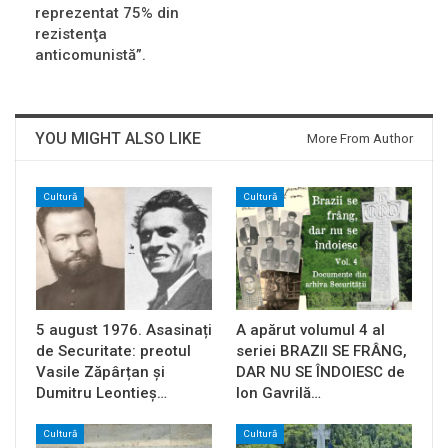
reprezentat 75% din
rezistenţa
anticomunistă”.
YOU MIGHT ALSO LIKE
More From Author
Cultură
Cultură
5 august 1976. Asasinați
A apărut volumul 4 al
de Securitate: preotul
seriei BRAZII SE FRÂNG,
Vasile Zăpârțan și
DAR NU SE ÎNDOIESC de
Dumitru Leontieș…
Ion Gavrilă…
Cultură
Cultură