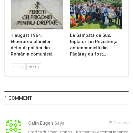
1 august 1964.
La Sâmbăta de Sus,
Eliberarea ultimilor
luptătorii în Rezistența
deținuți politici din
anticomunistă din
România comunistă
Făgăraș au fost…
PREV
NEXT
1 COMMENT
11 ani ago
Calin Eugen
Says
Cred ca dusmanii poporului roman au asteptat moartea