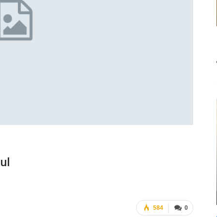
ul
584
0