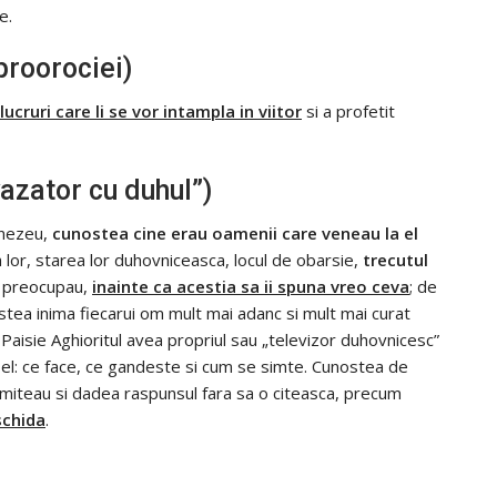
e.
proorociei)
cruri care li se vor intampla in viitor
si a profetit
vazator cu duhul”)
mnezeu,
cunostea cine erau oamenii care veneau la el
a lor, starea lor duhovniceasca, locul de obarsie,
trecutul
ii preocupau,
inainte ca acestia sa ii spuna vreo ceva
; de
tea inima fiecarui om mult mai adanc si mult mai curat
Paisie Aghioritul avea propriul sau „televizor duhovnicesc”
 el: ce face, ce gandeste si cum se simte. Cunostea de
imiteau si dadea raspunsul fara sa o citeasca, precum
schida
.