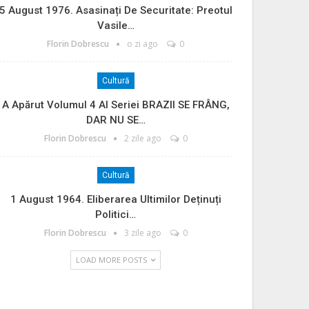
5 August 1976. Asasinați De Securitate: Preotul
Vasile…
Florin Dobrescu
o zi ago
0
Cultură
A Apărut Volumul 4 Al Seriei BRAZII SE FRÂNG,
DAR NU SE…
Florin Dobrescu
2 zile ago
0
Cultură
1 August 1964. Eliberarea Ultimilor Deținuți
Politici…
Florin Dobrescu
3 zile ago
0
LOAD MORE POSTS