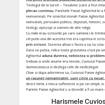
Teologul de la Suroti – Tesalonic (care a fost inte
plecau continuu
. Parintele Paisie Aghioritul le-a
neinsemnati. Pe smeritul monah Paisie Aghioritul 
neinvatati, persoane politice, deputati, ministri, s
teologi, episcopi si oameni de alte religii.
Cu miile erau scrisorile pe care oamenii i le trimi
cel putin una din acestea trei era cuprinsa in scriso
prin scrisori
. Durerea altuia o facea a sa; nu voia
Daca se putea, ridica toata greutatea crucii pe um
Aghioritul
aduna durerea, nelinistea si probleme
trebuia si unde anume era nevoie, Cuviosul Paisie
dumnezeiasca si dezlega cele de nedezlegat.
Chiar si dupa adormirea sa, Cuviosul Paisie Aghiori
un rasunet nemaiintalnit, sunt citite cu nesat,
direct inimii, ii misca sufleteste si pe cei simpli, s
Parinte Paisie Aghioritul s-a dovedit a fi un mare
Harismele Cuviosu