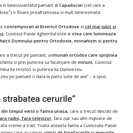
a in binecuvantatul pamant al
Capadociei
(cel care a
1
odoxe
) o floare preafrumoasa si mult inmiresmata:
c contemporan al Bisericii Ortodoxe
si
cel mai iubit si
os
. Cuviosul Paisie Aghioritul este
o stea care lumineaza
al Maicii Domnului pentru Ortodoxie, monahism si pentru
care a trecut pe pamant, un
monah ortodox care sprijinea
ui sfanta si prin puterea sa facatoare de
minuni
, Cuviosul
lumina lui Hristos si puterea lui Dumnezeu.
nezeu pe pamant o data la patru sute de ani!” – a spus
strabatea cerurile”
din timpul vietii o faima uriasa
, care a trecut dincolo de
ara radio, fara televizor
, fara ziar sau alte mijloace de
ata vreme a trait. Toata aceasta faima a Cuviosului Paisie
e oameni care au ramas
uimiti de binefacerile si minunile