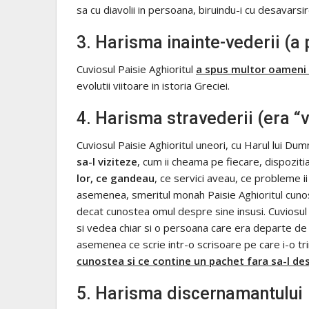
sa cu diavolii in persoana, biruindu-i cu desavarsir
3. Harisma inainte-vederii (a 
Cuviosul Paisie Aghioritul
a spus multor oameni lu
evolutii viitoare in istoria Greciei.
4. Harisma stravederii (era “
Cuviosul Paisie Aghioritul uneori, cu Harul lui Du
sa-l viziteze
, cum ii cheama pe fiecare, dispoziti
lor, ce gandeau
, ce servici aveau, ce probleme 
asemenea, smeritul monah Paisie Aghioritul cunos
decat cunostea omul despre sine insusi. Cuviosul 
si vedea chiar si o persoana care era departe de
asemenea ce scrie intr-o scrisoare pe care i-o tr
cunostea si ce contine un pachet fara sa-l de
5. Harisma discernamantului