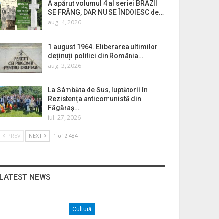
A apărut volumul 4 al seriei BRAZII
SE FRÂNG, DAR NU SE ÎNDOIESC de…
aug. 4, 2026
1 august 1964. Eliberarea ultimilor
deținuți politici din România…
aug. 3, 2026
La Sâmbăta de Sus, luptătorii în
Rezistența anticomunistă din
Făgăraș…
iul. 27, 2026
PREV
NEXT
1 of 2.484
LATEST NEWS
Cultură