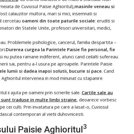
meiata de Cuviosul Paisie Aghioritul),
masinile veneau si
 fost calauzitor multora, mari si mici, insemnati si
il cercetau
oameni din toate paturile sociale
: eruditi si
enatori din Statele Unite, profesori universitari, medici,
teau. Problemele psihologice, cancerul, familia despartita –
ri.
Durerea curgea la Parintele Paisie fie personal, fie
 si nu putea ramane indiferent, atunci cand ceilalti sufereau.
erii sai, pentru a-l usura pe aproapele. Parintele Paisie
le lumii si dadea inapoi solutii, bucurie si pace
. Cand
 Aghioritul intervenea in mod minunat cu stapanire
tul ii ajuta pe oameni prin scrierile sale.
Cartile sale au
 sunt traduse in multe limbi straine
, deoarece vorbesc
i pe cei culti. Prin invatatura pe care a lasat-o, Cuviosul
 dascal contemporan al vietii duhovnicesti.
3
lui Paisie Aghioritul