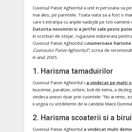
Cuviosul Paisie Aghioritul a unit in persoana sa pe
mai ales, pe parintele. Toata viata sa a fost o martu
care ii intraripa cu aripile nadejdii pe toti oamenii 
Datorita nevointei si a jertfei sale peste pute
in scorburi de stejar, rugaciune indurerata pent
Cuviosul Paisie Aghioritul cu
numeroase harisme
Cuviosului Paisie Aghioritul”
, scrisa de Ieromonah
in anul 2005.
1. Harisma tamaduirilor
Cuviosul Paisie Aghioritul i-
a vindecat pe multi o
leucemie, paralizie, orbire, boli de inima, a dezleg
vindeca uneori doar prin cuvintele: “Nu ai nimic, es
ii ungea cu untdelemn de la candela Maicii Domnului
2. Harisma scoaterii si a biruir
Cuviosul Paisie Aghioritul
a vindecat multi demo