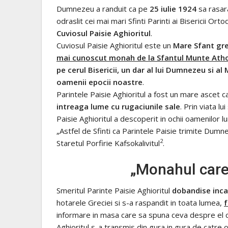
Dumnezeu a randuit ca pe
25 iulie 1924
sa rasar
odraslit cei mai mari Sfinti Parinti ai Bisericii Ort
Cuviosul Paisie Aghioritul
.
Cuviosul Paisie Aghioritul este un
Mare Sfant gre
mai cunoscut monah de la Sfantul Munte Ath
pe cerul Bisericii, un dar al lui Dumnezeu si 
oamenii epocii noastre
.
Parintele Paisie Aghioritul a fost un mare ascet 
intreaga lume cu rugaciunile sale
. Prin viata l
Paisie Aghioritul a descoperit in ochii oamenilor 
„Astfel de Sfinti ca Parintele Paisie trimite Dum
2
Staretul Porfirie Kafsokalivitul
.
„Monahul care 
Smeritul Parinte Paisie Aghioritul
dobandise inca 
hotarele Greciei si s-a raspandit in toata lumea,
f
informare in masa care sa spuna ceva despre el c
Aghioritul s-a transmis din gura in gura de catr