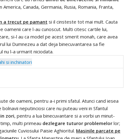
 din America, Canada, Germania, Rusia, Romania, Franta,
om a trecut pe pamant
si il cinsteste tot mai mult. Cauta
pe oamenii care l-au cunoscut. Multi citesc cartile lui,
tehizare, si-l au ca model pe acest smerit monah, care avea
rul lui Dumnezeu a dat deja binecuvantarea sa fie
l nu l-a urmarit niciodata.
ua sute de oameni, pentru a-i primi sfatul. Atunci cand iesea
bolnavii neputinciosi care nu puteau veni in Sfantul
in zori
, pentru a lua binecuvantare si a vorbi un minut-
astimp, multi primeau
dezlegare tuturor problemelor
lor;
aciunile Cuviosului Paisie Aghioritul.
Masinile parcate pe
ilometru
. La Sfanta Manastire de maici a Sfantului Ioan