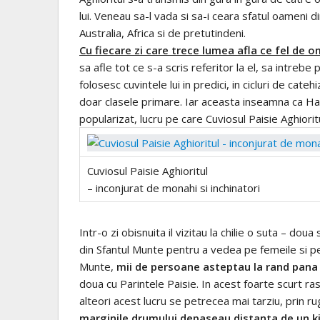
lui. Veneau sa-l vada si sa-i ceara sfatul oameni
Australia, Africa si de pretutindeni.
Cu fiecare zi care trece lumea afla ce fel de 
sa afle tot ce s-a scris referitor la el, sa intrebe 
folosesc cuvintele lui in predici, in cicluri de ca
doar clasele primare. Iar aceasta inseamna ca Ha
popularizat, lucru pe care Cuviosul Paisie Aghioritu
Cuviosul Paisie Aghioritul
– inconjurat de monahi si inchinatori
Intr-o zi obisnuita il vizitau la chilie o suta – do
din Sfantul Munte pentru a vedea pe femeile si pe 
Munte,
mii de persoane asteptau la rand pana 
doua cu Parintele Paisie. In acest foarte scurt r
alteori acest lucru se petrecea mai tarziu, prin rug
marginile drumului depaseau distanta de un k