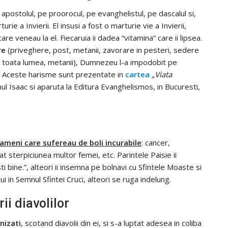
 apostolul, pe proorocul, pe evanghelistul, pe dascalul si,
rie a Invierii. El insusi a fost o marturie vie a Invierii,
care veneau la el. Fiecaruia ii dadea “vitamina” care ii lipsea.
re
(priveghere, post, metanii, zavorare in pesteri, sedere
ru toata lumea, metanii), Dumnezeu l-a impodobit pe
. Aceste harisme sunt prezentate in
cartea
„Viata
ul Isaac si aparuta la Editura Evanghelismos, in Bucuresti,
ameni care sufereau de boli incurabile
: cancer,
at sterpiciunea multor femei, etc. Parintele Paisie ii
ti bine.”, alteori ii insemna pe bolnavi cu Sfintele Moaste si
 in Semnul Sfintei Cruci, alteori se ruga indelung.
ii diavolilor
nizati
, scotand diavolii din ei, si s-a luptat adesea in coliba