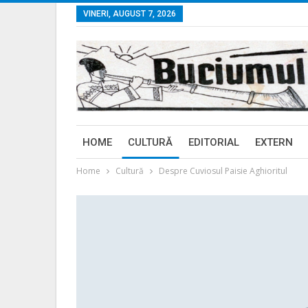
VINERI, AUGUST 7, 2026
HOME
CULTURĂ
EDITORIAL
EXTERN
Home
Cultură
Despre Cuviosul Paisie Aghioritul