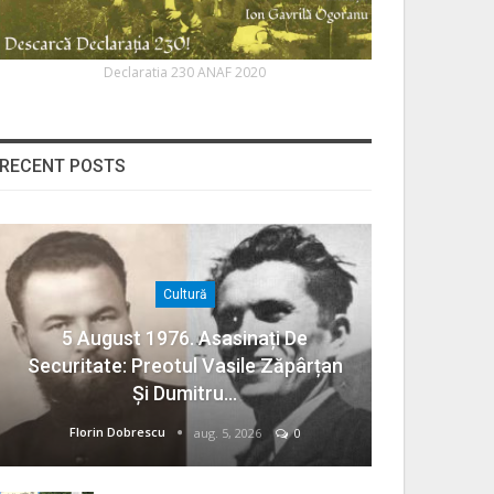
Declaratia 230 ANAF 2020
RECENT POSTS
Cultură
5 August 1976. Asasinați De
Securitate: Preotul Vasile Zăpârțan
Și Dumitru…
Florin Dobrescu
aug. 5, 2026
0