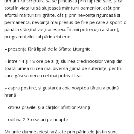
urmărit ca Scriptura să se plinească prin faptele sale, şi ca
totul în viaţa lui să slujească mântuirii oamenilor, atât prin
efortul mărturisirii grăite, cât şi prin nevoinţa riguroasă şi
permanentă, nevoinţă mai presus de fire pe care a sporit-o
până la sfârşitul vieţii acesteia. În anii petrecuţi ca stareţ,
programul zilnic al părintelui era:
– prezenţa fără lipsă de la Sfânta Liturghie,
– între 14 şi 18 ore pe zi (!) slujirea credincioşilor veniţi din
toată lumea cu cea mai diversă gamă de suferinţe, pentru
care găsea mereu cel mai potrivit leac
– aspra postire, şi gustarea abia noaptea târziu a puţină
hrană
– citirea pravilei şi a cărţilor Sfinţilor Părinţi
– odihna 2-3 ceasuri pe noapte
Minunile dumnezeieşti arătate prin părintele Justin sunt