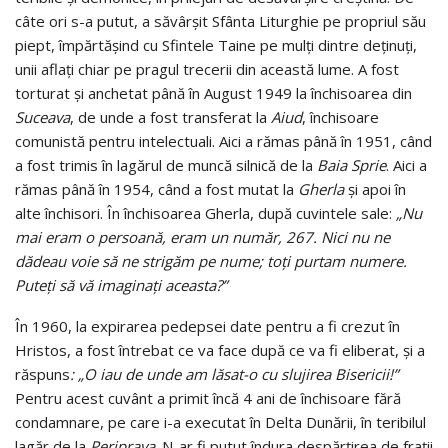
câte ori s-a putut, a săvârşit Sfânta Liturghie pe propriul său
piept, împărtăşind cu Sfintele Taine pe mulţi dintre deţinuţi,
unii aflaţi chiar pe pragul trecerii din această lume. A fost
torturat şi anchetat până în August 1949 la închisoarea din
Suceava
, de unde a fost transferat la
Aiud
, închisoare
comunistă pentru intelectuali. Aici a rămas până în 1951, când
a fost trimis în lagărul de muncă silnică de la
Baia Sprie
. Aici a
rămas până în 1954, când a fost mutat la
Gherla
şi apoi în
alte închisori. În închisoarea Gherla, după cuvintele sale:
„Nu
mai eram o persoană, eram un număr, 267. Nici nu ne
dădeau voie să ne strigăm pe nume; toţi purtam numere.
Puteţi să vă imaginaţi aceasta?”
În 1960, la expirarea pedepsei date pentru a fi crezut în
Hristos, a fost întrebat ce va face după ce va fi eliberat, şi a
răspuns
: „O iau de unde am lăsat-o cu slujirea Bisericii!”
Pentru acest cuvânt a primit încă 4 ani de închisoare fără
condamnare, pe care i-a executat în Delta Dunării, în teribilul
lagăr de la
Periprava
. N-ar fi putut îndura despărţirea de fraţii