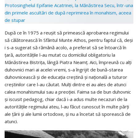
După ce în 1975 a reuşit să primească aprobarea regimului
să călătorească în Sfântul Munte Athos, pentru faptul că, deşi
i s-a sugerat să rămână acolo, a preferat să se întoarcă în
ţară, autorităţile l-au mutat cu domiciliul obligatoriu la
Mănăstirea Bistriţa, lângă Piatra Neamţ. Aici, împreună cu alţi
duhovnici mari ai acelei vremi, s-a îngrijit de bună-starea
duhovnicească şi de educaţia creştină şi naţională a tuturor
creştinilor care l-au căutat. Mulţi dintre ei au ales de atunci
calea monahismului sau a preoţiei. Faima sa de bun duhovnic
şi iscusit pedagog, chiar dacă i-a adus multe necazuri de la
autorităţile regimului ateu, l-au făcut cunoscut în multe părţi
ale ţării şi ale lumii ortodoxe, şi nu a încetat să sporească de
atunci.