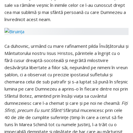
sale va rămâne veşnic în inimile celor ce l-au cunoscut drept
cea mai sublimă şi mai sfântă persoană cu care Dumnezeu a
învrednicit acest neam.
Ca duhovnic, urmând cu mare rafinament pilda Învăţătorului şi
Mântuitorului nostru Iisus Hristos, părintele a îngrijit cu o
fără cusur dreaptă-socoteală şi negrăită milostivire
desăvârşita libertate a fiilor săi, nepunând pe nimeni în vreun
şablon, ci a observat cu precizie ipostasul sufletului şi
chemarea celui de sub patrafir şi s-a luptat să pună în sfeşnic
lumina pe care Dumnezeu a aprins-o în fiecare dintre noi prin
Sfântul Botez, amintind prin însăşi viaţa sa cuvântul
dumnezeiesc care l-a chemat şi care şi pe noi ne cheamă:
Fiţi
Sfinţi, precum Eu sunt Sfânt!
Sfârşitul mucenicesc prin cele
40 de zile de cumplite suferinţe (timp în care a cerut să fie
tuns în Marea Schimă tot cu numele Justin), l-a trăit cu o
impecabilă demnitate şi plinătate de har care au mărturisit