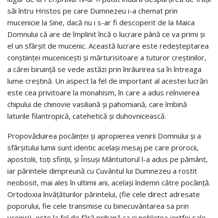
săi întru Hristos pe care Dumnezeu i-a chemat prin
mucenicie la Sine, dacă nu i s-ar fi descoperit de la Maica
Domnului că are de împlinit încă o lucrare până ce va primi şi
el un sfârşit de mucenic. Această lucrare este redeşteptarea
conştiinţei muceniceşti şi mărturisitoare a tuturor creştinilor,
a cărei biruinţă se vede astăzi prin înrâurirea sa în întreaga
lume creştină. Un aspect la fel de important al acestei lucrări
este cea privitoare la monahism, în care a adus reînvierea
chipului de chinovie vasiliană şi pahomiană, care îmbină
laturile filantropică, catehetică şi duhovnicească.
Propovăduirea pocăinţei şi apropierea venirii Domnului şi a
sfârşitului lumii sunt identic acelaşi mesaj pe care prorocii,
apostolii, toţi sfinţii, şi Însuşi Mântuitorul l-a adus pe pământ,
iar părintele dimpreună cu Cuvântul lui Dumnezeu a rostit
neobosit, mai ales în ultimii ani, acelaşi îndemn către pocăinţă.
Ortodoxia învăţăturilor părintelui, (fie cele direct adresate
poporului, fie cele transmise cu binecuvântarea sa prin
ucenici), este la fel de fără prihană ca şi nobleţea jertfei sale