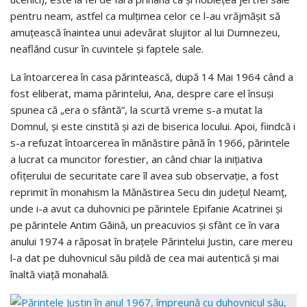
pentru neam, astfel ca mulţimea celor ce l-au vrăjmăşit să
amuţească înaintea unui adevărat slujitor al lui Dumnezeu,
neaflând cusur în cuvintele şi faptele sale.
La întoarcerea în casa părintească, după 14 Mai 1964 când a
fost eliberat, mama părintelui, Ana, despre care el însuşi
spunea că „era o sfântă”, la scurtă vreme s-a mutat la
Domnul, şi este cinstită şi azi de biserica locului. Apoi, fiindcă i
s-a refuzat întoarcerea în mănăstire până în 1966, părintele
a lucrat ca muncitor forestier, an când chiar la iniţiativa
ofiţerului de securitate care îl avea sub observaţie, a fost
reprimit în monahism la Mănăstirea Secu din judeţul Neamţ,
unde i-a avut ca duhovnici pe părintele Epifanie Acatrinei şi
pe părintele Antim Găină, un preacuvios şi sfânt ce în vara
anului 1974 a răposat în braţele Părintelui Justin, care mereu
l-a dat pe duhovnicul său pildă de cea mai autentică şi mai
înaltă viaţă monahală.