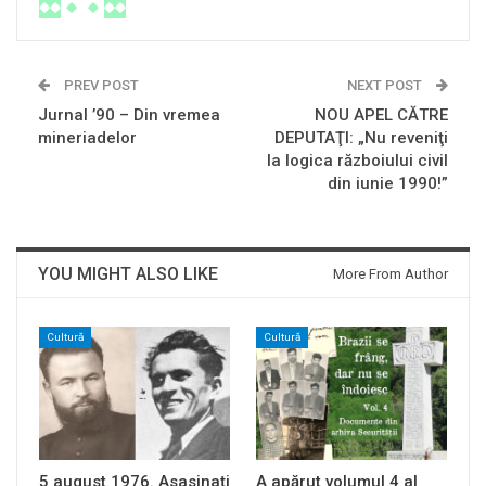
PREV POST
NEXT POST
Jurnal ’90 – Din vremea
NOU APEL CĂTRE
mineriadelor
DEPUTAŢI: „Nu reveniţi
la logica războiului civil
din iunie 1990!”
YOU MIGHT ALSO LIKE
More From Author
Cultură
Cultură
5 august 1976. Asasinați
A apărut volumul 4 al