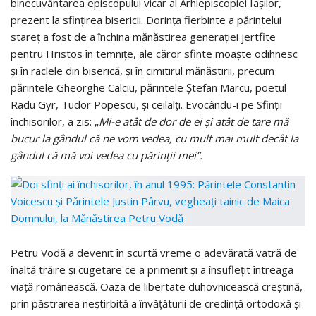
binecuvântarea episcopului vicar al Arhiepiscopiei Iaşilor,
prezent la sfinţirea bisericii. Dorinţa fierbinte a părintelui
stareţ a fost de a închina mănăstirea generaţiei jertfite
pentru Hristos în temniţe, ale căror sfinte moaşte odihnesc
şi în raclele din biserică, şi în cimitirul mănăstirii, precum
părintele Gheorghe Calciu, părintele Ştefan Marcu, poetul
Radu Gyr, Tudor Popescu, şi ceilalţi. Evocându-i pe Sfinţii
închisorilor, a zis: „
Mi-e atât de dor de ei şi atât de tare mă
bucur la gândul că ne vom vedea, cu mult mai mult decât la
gândul că mă voi vedea cu părinţii mei”.
Petru Vodă a devenit în scurtă vreme o adevărată vatră de
înaltă trăire şi cugetare ce a primenit şi a însufleţit întreaga
viaţă românească. Oaza de libertate duhovnicească creştină,
prin păstrarea neştirbită a învăţăturii de credinţă ortodoxă şi