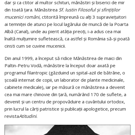
dar şi ca ctitor al multor schituri, mănăstiri şi biserici de mir
din toată ţara. Mănăstirea
Sf. Iustin Filosoful şi
sfinţiţilor
mucenici români
, ctitorită împreună cu alţi 3 supravieţuitori
ai temniţei de atunci pe locul lagărului de muncă de la Poarta
Albă (Canal), unde au pierit atâţia preoţi, i-a adus cea mai
înaltă mulţumire sufletească, ca astfel şi România să-şi poată
cinsti cum se cuvine mucenicii.
Din anul 1999, a început să ridice Mănăstirea de maici din
Paltin-Petru Vodă, mănăstire la început doar axată pe
programul filantropic (găzduind un spital-azil de bătrâne, o
şcoală internat de copii, un laborator de plante medicinale,
cabinete medicale), iar pe măsură ce mănăstirea a devenit
cea mai mare chinovie din ţară, numărând 170 de suflete, a
devenit şi un centru de propovăduire a cuvântului ortodox,
prin lucrul la cărţi patristice şi publicaţii apologetice, precum
revista
Atitudini
.