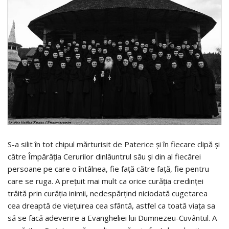
S-a silit în tot chipul mărturisit de Paterice şi în fiecare clipă şi
către Împărăţia Cerurilor dinlăuntrul său şi din al fiecărei
persoane pe care o întâlnea, fie faţă către faţă, fie pentru
care se ruga. A preţuit mai mult ca orice curăţia credinţei
trăită prin curăţia inimii, nedespărţind niciodată cugetarea
cea dreaptă de vieţuirea cea sfântă, astfel ca toată viaţa sa
să se facă adeverire a Evangheliei lui Dumnezeu-Cuvântul. A