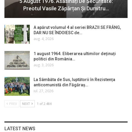
5 August 1976. Asasinați De Securitate:
Preotul Vasile Zăpârțan Și Dumitru…
A apărut volumul 4 al seriei BRAZII SE FRÂNG,
DAR NU SE ÎNDOIESC de…
aug. 4, 2026
1 august 1964. Eliberarea ultimilor deținuți
politici din România…
aug. 3, 2026
La Sâmbăta de Sus, luptătorii în Rezistența
anticomunistă din Făgăraș…
iul. 27, 2026
PREV
NEXT
1 of 2.484
LATEST NEWS