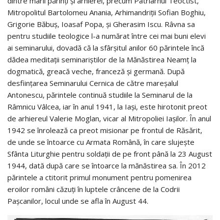
dintre marii părinţi şi arhierei, precum Patriarhul Teoctist,
Mitropolitul Bartolomeu Anania, Arhimandriţii Sofian Boghiu,
Grigorie Băbuş, Ioasaf Popa, şi Gherasim Iscu. Râvna sa
pentru studiile teologice l-a numărat între cei mai buni elevi
ai seminarului, dovadă că la sfârşitul anilor 60 părintele încă
dădea meditaţii seminariştilor de la Mănăstirea Neamţ la
dogmatică, greacă veche, franceză şi germană. După
desfiinţarea Seminarului Cernica de către mareşalul
Antonescu, părintele continuă studiile la Seminarul de la
Râmnicu Vâlcea, iar în anul 1941, la Iaşi, este hirotonit preot
de arhiereul Valerie Moglan, vicar al Mitropoliei Iaşilor. În anul
1942 se înrolează ca preot misionar pe frontul de Răsărit,
de unde se întoarce cu Armata Română, în care slujeşte
Sfânta Liturghie pentru soldaţii de pe front până la 23 August
1944, dată după care se întoarce la mănăstirea sa. În 2012
părintele a ctitorit primul monument pentru pomenirea
eroilor români căzuţi în luptele crâncene de la Codrii
Paşcanilor, locul unde se afla în August 44.