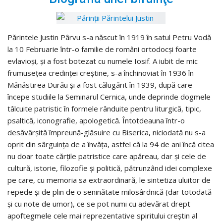
Părintele Justin Pârvu s-a născut în 1919 în satul Petru Vodă
la 10 Februarie într-o familie de români ortodocşi foarte
evlavioşi, şi a fost botezat cu numele Iosif. A iubit de mic
frumuseţea credinţei creştine, s-a închinoviat în 1936 în
Mănăstirea Durău şi a fost călugărit în 1939, după care
începe studiile la Seminarul Cernica, unde deprinde dogmele
tâlcuite patristic în formele rânduite pentru liturgică, tipic,
psaltică, iconografie, apologetică. Întotdeauna într-o
desăvârşită împreună-glăsuire cu Biserica, niciodată nu s-a
oprit din sârguinţa de a învăţa, astfel că la 94 de ani încă citea
nu doar toate cărţile patristice care apăreau, dar şi cele de
cultură, istorie, filozofie şi politică, pătrunzând idei complexe
pe care, cu memoria sa extraordinară, le sintetiza uluitor de
repede şi de plin de o seninătate milosârdnică (dar totodată
şi cu note de umor), ce se pot numi cu adevărat drept
apoftegmele cele mai reprezentative spiritului creştin al