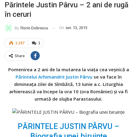
Părintele Justin Pârvu – 2 ani de rugă
în ceruri
On
iun. 13, 2015
By
Florin Dobrescu
1.197
1
Share
Pomenirea a 2 ani de la mutarea la viaţa cea veşnică a
Părintelui Arhimandrit Justin Pârvu
se va face în
dimineaţa zilei de Sîmbătă, 13 Iunie a.c. Liturghia
arhierească va începe la ora 10 (ora României) şi va fi
urmată de slujba Parastasului.
PĂRINTELE JUSTIN PÂRVU –
Biografia unei biruinţe