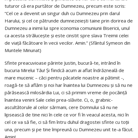
tuturor că era purtător de Dumnezeu, precum este scris:
“Cel ce a devenit un singur duh cu Dumnezeu prin darul
Harului, şi cel ce pătrunde dumnezeieşti taine prin dorirea de
Dumnezeu a inimii lui spre iconomia comuniunii Bisericii, unul
ca acesta străluceşte şi este cinstit spre slava Treimii celei
de viaţă făcătoare în vecii vecilor. Amin.” (Sfântul Symeon din
Muntele Minunat)
Sfinte preacuvioase părinte Justin, bucură-te, intrând în
bucuria Mirelui Tău! Şi fiindcă acum ai aflat îndrăzneală de
mare mucenic – căci pentru păcatele noastre ai pătimit -,
roagă-te să aflăm şi noi har înaintea lui Dumnezeu şi să nu ne
părăsească milosârdia Lui, ci să primim vreme de pocăinţă
înaintea venirii Sale celei prea-slăvite. Ci, o, grabnic-
ascultătorule al celor sărmani, cere Domnului să nu ne
lipsească de tine nici în cele ce vor fi în veacul acesta, nici în
cel ce va să fie, ci să fim întru duhul dragostei sfinte cu toţii
una, precum şi pe tine împreună cu Dumnezeu unit te-a făcut.
Amin!