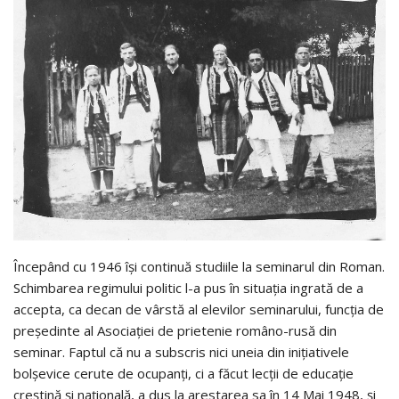
Începând cu 1946 îşi continuă studiile la seminarul din Roman.
Schimbarea regimului politic l-a pus în situaţia ingrată de a
accepta, ca decan de vârstă al elevilor seminarului, funcţia de
preşedinte al Asociaţiei de prietenie româno-rusă din
seminar. Faptul că nu a subscris nici uneia din iniţiativele
bolşevice cerute de ocupanţi, ci a făcut lecţii de educaţie
creştină şi naţională, a dus la arestarea sa în 14 Mai 1948, şi