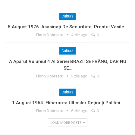
Cultură
5 August 1976. Asasinați De Securitate: Preotul Vasile…
Florin Dobrescu
4 zile ago
0
Cultură
A Apărut Volumul 4 Al Seriei BRAZII SE FRÂNG, DAR NU
SE…
Florin Dobrescu
5 zile ago
0
Cultură
1 August 1964. Eliberarea Ultimilor Deținuți Politici…
Florin Dobrescu
6 zile ago
0
LOAD MORE POSTS