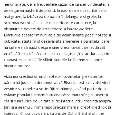
nenumărate, de la frecventele cazuri de cancer vindecate, la
dezlegarea naşterii de prunci, la exorcizarea cazurilor celor
mai grave, la izbăvirea de patimi îndelungate şi grele, la
schimbarea totală a celor mai nefericite caractere, la
obişnuitele dovezi de străvedere şi înainte-vedere.
Mărturiile acestor minuni abia de acum înainte pot fi notate şi
publicate, ştiută fiind desăvârşita smerenie a părintelui, care
nu suferea să audă despre sine vreun cuvânt de laudă cât
era încă în trup, însă care acum cu siguranţă şi-ar dori ca prin
cunoaşterea lor să fie slăvit Numele lui Dumnezeu, spre
bucuria tuturor.
Viziunea creştină şi harul faptelor, cuvintelor şi existenţei
părintelui Justin au demonstrat că Biserica este chivotul vieţii
veşnice şi temelie a societăţii româneşti, având parte de o
evlavie populară întocmai cu cea către marii sfinţi ai Bisericii,
cât şi o înrâurire de unitate şi de întărire întru credinţă asupra
ţării şi a neamului românesc precum marii şi drept-credincioşii
voievozi. Chipul cuvios şi pătruns de Duhul Sfânt al sfinţiei