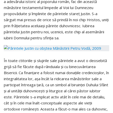
a adevărului istoric al poporului român, fac din această
mănăstire testamentul limpede al Voii lui Dumnezeu
propovăduite şi împlinite de părintele stareţ Justin. S-a
sârguit mai presus de orice să prindă în noi chip Hristos, uniţi
prin frăţietatea aceluiaşi părinte duhovnicesc. Iubirea
părintelui Justin pentru noi, ucenicii, este chip al asemănării
iubirii Domnului pentru sfinţia sa.
În toate ctitoriile şi slujirile sale părintele a avut o deosebită
grijă să fie făcute după rânduiala şi cu binecuvântarea
Bisericii. Ca finanţare a folosit numai donaţiile credincioşilor, în
integralitatea lor, aşa încât la ridicarea mănăstirilor sale a
participat întreaga ţară, ca un simbol al biruinţei Duhului Sfânt
şi al unităţii duhovniceşti şi liturgice al cărei păstor iubitor
este. Părintele s-a implicat activ atât în cele mai de detaliu,
cât şi în cele mai înalt-conceptuale aspecte ale vieţii
ortodoxe româneşti. Aceasta a făcut-o mai ales ca duhovnic,