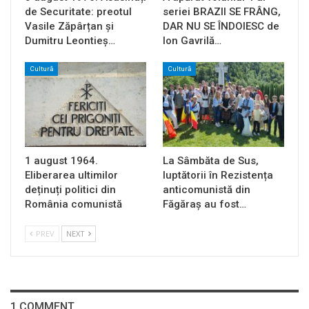
de Securitate: preotul
seriei BRAZII SE FRÂNG,
Vasile Zăpârțan și
DAR NU SE ÎNDOIESC de
Dumitru Leontieș…
Ion Gavrilă…
Cultură
Cultură
1 august 1964.
La Sâmbăta de Sus,
Eliberarea ultimilor
luptătorii în Rezistența
deținuți politici din
anticomunistă din
România comunistă
Făgăraș au fost…
PREV
NEXT
1 COMMENT