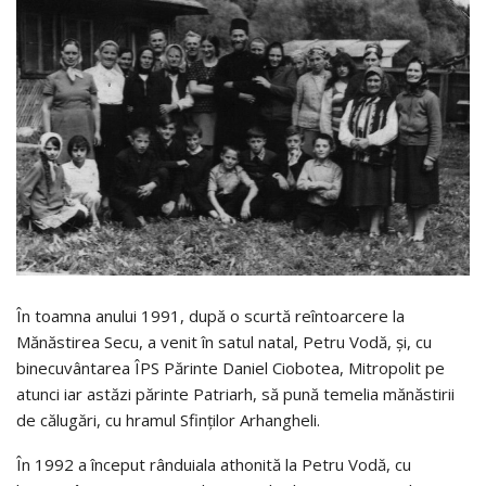
În toamna anului 1991, după o scurtă reîntoarcere la
Mănăstirea Secu, a venit în satul natal, Petru Vodă, şi, cu
binecuvântarea ÎPS Părinte Daniel Ciobotea, Mitropolit pe
atunci iar astăzi părinte Patriarh, să pună temelia mănăstirii
de călugări, cu hramul Sfinţilor Arhangheli.
În 1992 a început rânduiala athonită la Petru Vodă, cu