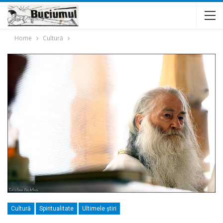
Home
Cultură
Cultură
Spiritualitate
Ultimele ştiri