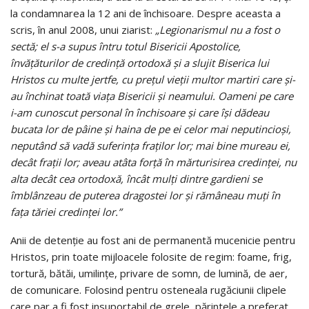
la condamnarea la 12 ani de închisoare. Despre aceasta a
scris, în anul 2008, unui ziarist:
„Legionarismul nu a fost o
sectă; el s-a supus întru totul Bisericii Apostolice,
învăţăturilor de credinţă ortodoxă şi a slujit Biserica lui
Hristos cu multe jertfe, cu preţul vieţii multor martiri care şi-
au închinat toată viaţa Bisericii şi neamului. Oameni pe care
i-am cunoscut personal în închisoare şi care îşi dădeau
bucata lor de pâine şi haina de pe ei celor mai neputincioşi,
neputând să vadă suferinţa fraţilor lor; mai bine mureau ei,
decât fraţii lor; aveau atâta forţă în mărturisirea credinţei, nu
alta decât cea ortodoxă, încât mulţi dintre gardieni se
îmblânzeau de puterea dragostei lor şi rămâneau muţi în
faţa tăriei credinţei lor.”
Anii de detenţie au fost ani de permanentă mucenicie pentru
Hristos, prin toate mijloacele folosite de regim: foame, frig,
tortură, bătăi, umilinţe, privare de somn, de lumină, de aer,
de comunicare. Folosind pentru osteneala rugăciunii clipele
care par a fi fost insuportabil de grele, părintele a preferat