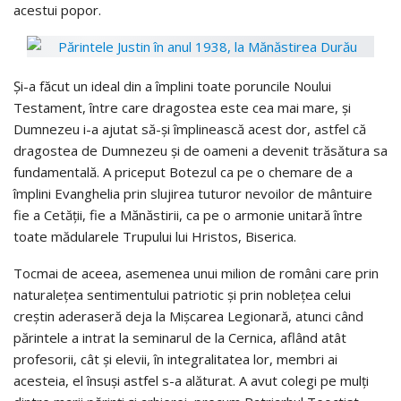
acestui popor.
Şi-a făcut un ideal din a împlini toate poruncile Noului
Testament, între care dragostea este cea mai mare, şi
Dumnezeu i-a ajutat să-şi împlinească acest dor, astfel că
dragostea de Dumnezeu şi de oameni a devenit trăsătura sa
fundamentală. A priceput Botezul ca pe o chemare de a
împlini Evanghelia prin slujirea tuturor nevoilor de mântuire
fie a Cetăţii, fie a Mănăstirii, ca pe o armonie unitară între
toate mădularele Trupului lui Hristos, Biserica.
Tocmai de aceea, asemenea unui milion de români care prin
naturaleţea sentimentului patriotic şi prin nobleţea celui
creştin aderaseră deja la Mişcarea Legionară, atunci când
părintele a intrat la seminarul de la Cernica, aflând atât
profesorii, cât şi elevii, în integralitatea lor, membri ai
acesteia, el însuşi astfel s-a alăturat. A avut colegi pe mulţi