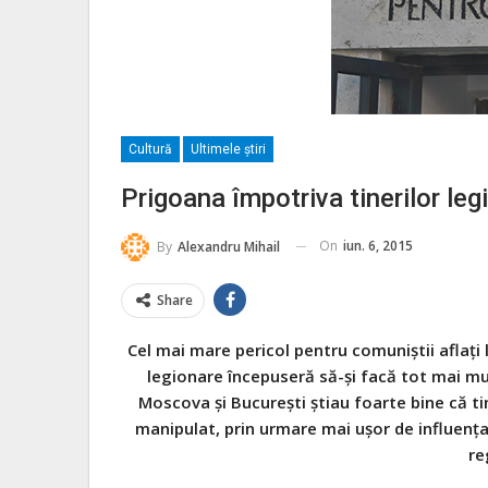
Cultură
Ultimele ştiri
Prigoana împotriva tinerilor leg
On
iun. 6, 2015
By
Alexandru Mihail
Share
Cel mai mare pericol pentru comuniştii aflaţi 
legionare în­cepuseră să-şi facă tot mai mult
Moscova şi Bucureşti ştiau foarte bine că ti
manipulat, prin urmare mai uşor de influenţ
re