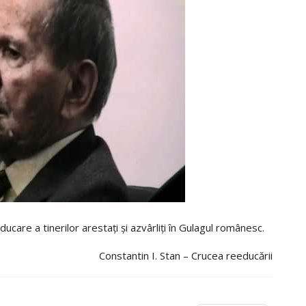
are a tinerilor arestaţi şi azvârliţi în Gulagul românesc.
Constantin I. Stan – Crucea reeducării