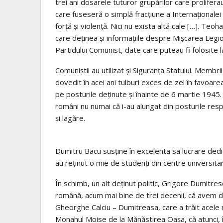
trei ani dosarele tuturor grupărilor care pro­liferau 
care fuseseră o simplă fracţiune a Internaţionalei 
forţă şi violenţă. Nici nu exista altă cale […]. Teoh
care deţinea şi informaţiile despre Mişcarea Leg
Partidului Comunist, date care puteau fi folosite l
Comuniştii au utilizat şi Siguranţa Statului. Membrii
dovedit în acei ani tulburi exces de zel în favoarea
pe posturile deţinute şi înainte de 6 martie 1945.
români nu numai că i-au alungat din posturile resp
şi lagăre.
Dumitru Bacu susţine în excelenta sa lucrare ded
au reţi­nut o mie de studenţi din centre universitare
În schimb, un alt deţinut politic, Grigore Dumitres
româ­nă, acum mai bine de trei decenii, că avem de 
Gheorghe Calciu – Dumitreasa, care a trăit acele 
Monahul Moise de la Mănăstirea Oaşa, că atunci, î