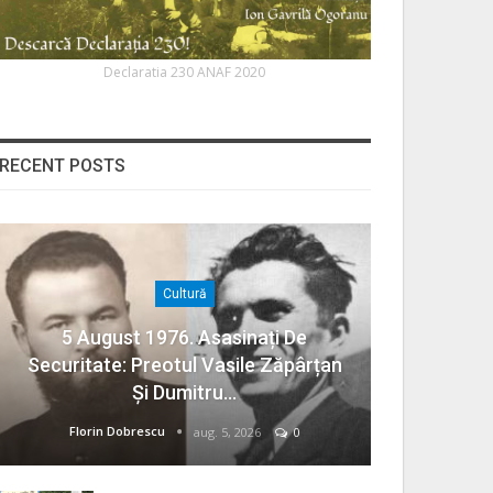
Declaratia 230 ANAF 2020
RECENT POSTS
Cultură
5 August 1976. Asasinați De
Securitate: Preotul Vasile Zăpârțan
Și Dumitru…
Florin Dobrescu
aug. 5, 2026
0