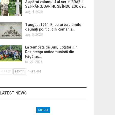
A apărut volumul 4 al seriei BRAZII
SE FRÂNG, DAR NU SE ÎNDOIESC de…
aug. 4, 2026
1 august 1964. Eliberarea ultimilor
deținuți politici din România…
aug. 3, 2026
La Sâmbăta de Sus, luptătorii în
Rezistența anticomunistă din
Făgăraș…
iul. 27, 2026
PREV
NEXT
1 of 2.484
LATEST NEWS
Cultură