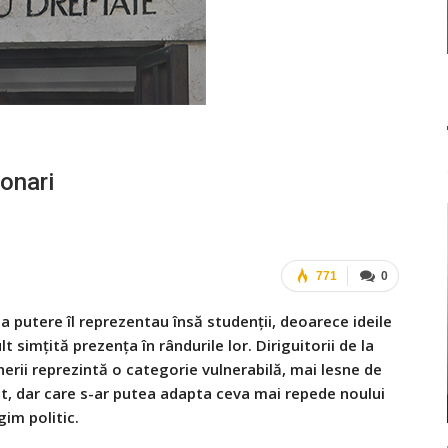
ionari
771
0
la putere îl reprezentau însă studenţii, deoarece ideile
 simţită prezenţa în rândurile lor. Diriguitorii de la
nerii reprezintă o categorie vulnerabilă, mai lesne de
at, dar care s-ar putea adapta ceva mai repede noului
gim politic.