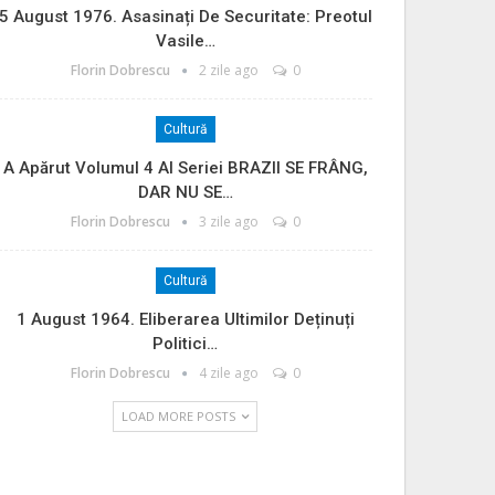
5 August 1976. Asasinați De Securitate: Preotul
Vasile…
Florin Dobrescu
2 zile ago
0
Cultură
A Apărut Volumul 4 Al Seriei BRAZII SE FRÂNG,
DAR NU SE…
Florin Dobrescu
3 zile ago
0
Cultură
1 August 1964. Eliberarea Ultimilor Deținuți
Politici…
Florin Dobrescu
4 zile ago
0
LOAD MORE POSTS