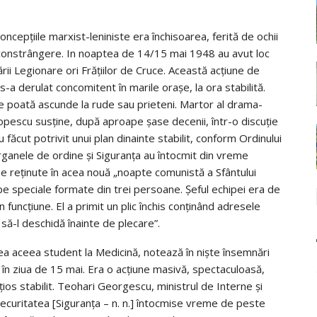
n­cepţiile marxist-leniniste era închisoarea, ferită de ochii
 constrângere. In noaptea de 14/15 mai 1948 au avut loc
ii Legionare ori Frăţiilor de Cruce. Această acţiune de
s-a derulat concomitent în marile oraşe, la ora stabilită.
 se poată ascunde la rude sau prieteni. Martor al drama­
Popescu susţine, după aproape şase decenii, într-o discuţie
făcut potrivit unui plan dinainte stabilit, conform Ordinului
rganele de ordine şi Siguranţa au întocmit din vreme
e reţinute în acea nouă „noapte comunistă a Sfântului
ipe speciale formate din trei persoane. Şeful echipei era de
 func­ţiune. El a primit un plic închis conţinând adresele
 să-l deschidă înainte de plecare”.
ea aceea student la Medicină, notează în nişte însemnări
t în ziua de 15 mai. Era o acţiune masivă, spectaculoasă,
ţios stabilit. Teohari Georgescu, ministrul de Interne şi
 Securitatea [Siguranţa – n. n.] întocmise vreme de peste