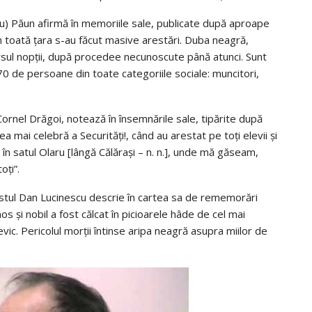
cu) Păun afirmă în memoriile sale, publicate după aproape
n toată ţara s-au făcut masive arestări. Duba neagră,
ursul nopţii, după procedee necu­noscute până atunci. Sunt
0 de persoane din toate categoriile sociale: muncitori,
rnel Drăgoi, notează în însemnările sale, tipărite după
mai celebră a Se­curităţi!, când au arestat pe toţi elevii şi
. în satul Olaru [lângă Călăraşi – n. n.], unde mă găseam,
oţi”.
 eseistul Dan Lucinescu descrie în cartea sa de rememorări
s şi nobil a fost călcat în picioarele hâde de cel mai
c. Pericolul morţii întinse aripa neagră asupra miilor de