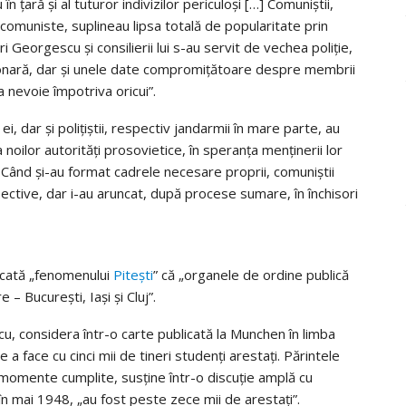
în ţară şi al tuturor indivizilor periculoşi […] Comu­niştii,
co­muniste, suplineau lipsa totală de popularitate prin
ari Georgescu şi consilierii lui s-au servit de vechea poliţie,
ionară, dar şi unele date compromiţătoare despre membrii
a nevoie împotriva oricui”.
 ei, dar şi poliţiştii, respectiv jandarmii în mare parte, au
 noilor autorităţi prosovietice, în speranţa menţinerii lor
 Când şi-au format ca­drele necesare proprii, comuniştii
ective, dar i-au aruncat, după pro­cese sumare, în închisori
icată „fenomenului
Piteşti
” că „organele de ordine publică
 – Bucureşti, Iaşi şi Cluj”.
cu, considera într-o carte publicată la Munchen în limba
a face cu cinci mii de tineri studenţi arestaţi. Părintele
momente cumplite, susţine în­tr-o discuţie amplă cu
n mai 1948, „au fost peste zece mii de arestaţi”.