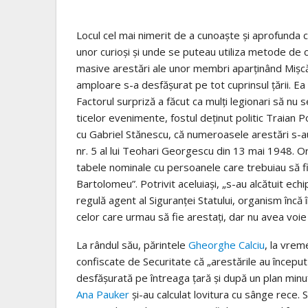
Locul cel mai nimerit de a cunoaşte şi aprofunda co
unor curioşi şi unde se puteau utiliza metode de
masive arestări ale unor membri aparţinând Mişcăr
amploare s-a desfăşurat pe tot cu­prinsul ţării. Ea 
Factorul surpriză a făcut ca mulţi legionari să nu
ticelor evenimente, fostul deţinut politic Traian 
cu Gabriel Stănescu, că numeroasele arestări s-au 
nr. 5 al lui Teohari Georgescu din 13 mai 1948. O
tabele nominale cu persoanele care trebuiau să fi
Bartolomeu”. Potrivit aceluiaşi, „s-au alcătuit ech
regulă agent al Siguranţei Statului, organism încă în
celor care urmau să fie arestaţi, dar nu avea voie
La rândul său, părintele
Gheorghe Calciu
, la vrem
con­fiscate de Securitate că „arestările au începu
desfăşurată pe în­treaga ţară şi după un plan minu
Ana Pauker
şi-au calculat lovi­tura cu sânge rece.