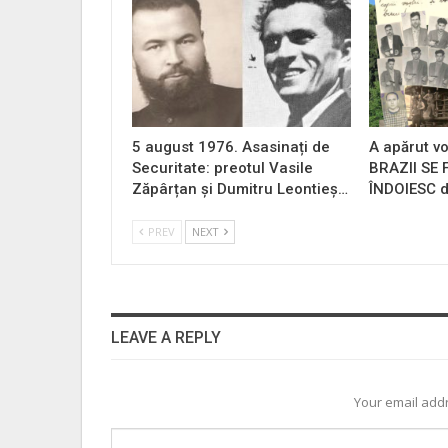
5 august 1976. Asasinați de
A apărut vo
Securitate: preotul Vasile
BRAZII SE
Zăpârțan și Dumitru Leontieș…
ÎNDOIESC d
PREV
NEXT
LEAVE A REPLY
Your email addr