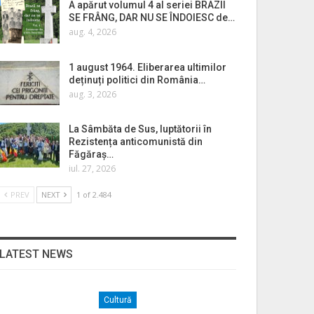
A apărut volumul 4 al seriei BRAZII
SE FRÂNG, DAR NU SE ÎNDOIESC de…
aug. 4, 2026
1 august 1964. Eliberarea ultimilor
deținuți politici din România…
aug. 3, 2026
La Sâmbăta de Sus, luptătorii în
Rezistența anticomunistă din
Făgăraș…
iul. 27, 2026
PREV
NEXT
1 of 2.484
LATEST NEWS
Cultură