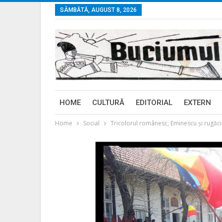
SÂMBĂTĂ, AUGUST 8, 2026
HOME
CULTURĂ
EDITORIAL
EXTERN
Home
Social
Tricolorul românesc, Eminescu şi rugăc