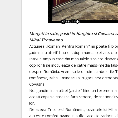
Mergeti in sate, pasiti in Harghita si Covasna c
Mihai Tirnoveanu
Actiunea „Români Pentru Români” nu poate fi bloc
„administratorii” l-au ras dupa numai trei zile, ci o
Intr-un timp in care din manualele scolare dispar v
copiilor li se inoculeaza de catre mass-media fal
despre România. Vrem sa le daruim simbolurile Tar
românesc, Mihai Eminescu si rugaciunea ortodoxa 
Covasna.
Noi gandim insa altfel („altfel” fiind un teremen l
acesti copii sa creasca fara repere, deznationaliz
lor.
De aceea Tricolorul Românesc, cuvintele lui Miha
a creste români, avand in suflet aceste radacini al