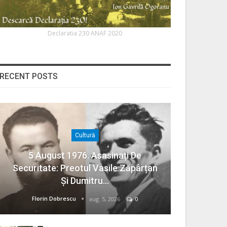
Declaratia 230 ANAF 2020
RECENT POSTS
Cultură
5 August 1976. Asasinați De
Securitate: Preotul Vasile Zăpârțan
Și Dumitru…
Florin Dobrescu
aug. 5, 2026
0