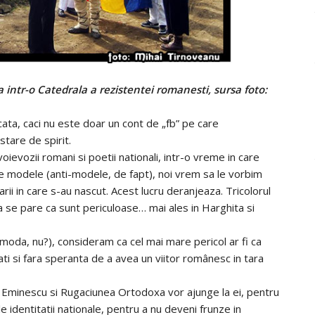
a intr-o Catedrala a rezistentei romanesti, sursa foto:
ata, caci nu este doar un cont de „fb” pe care
 stare de spirit.
oievozii romani si poetii nationali, intr-o vreme in care
se modele (anti-modele, de fapt), noi vrem sa le vorbim
ii in care s-au nascut. Acest lucru deranjeaza. Tricolorul
se pare ca sunt periculoase… mai ales in Harghita si
a moda, nu?), consideram ca cel mai mare pericol ar fi ca
ati si fara speranta de a avea un viitor românesc in tara
i Eminescu si Rugaciunea Ortodoxa vor ajunge la ei, pentru
e identitatii nationale, pentru a nu deveni frunze in