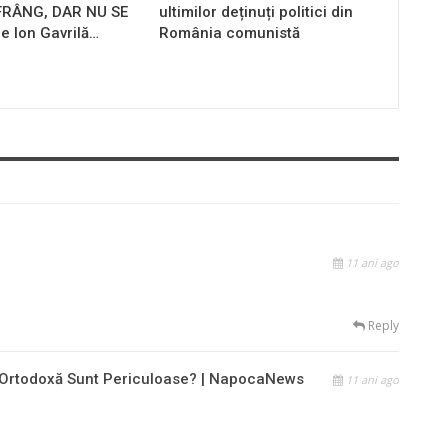
 FRÂNG, DAR NU SE
ultimilor deținuți politici din
e Ion Gavrilă…
România comunistă
11 ani ago
Reply
 Ortodoxă Sunt Periculoase? | NapocaNews
11 ani ago