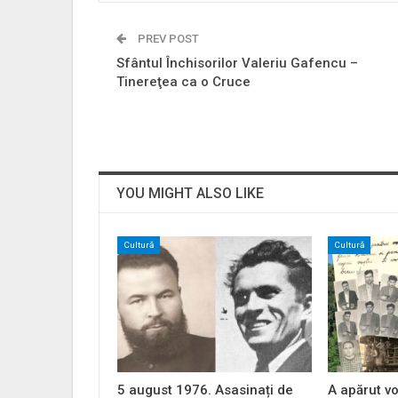
PREV POST
Sfântul Închisorilor Valeriu Gafencu –
Tinereţea ca o Cruce
YOU MIGHT ALSO LIKE
Cultură
Cultură
5 august 1976. Asasinați de
A apărut vo