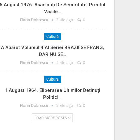
5 August 1976. Asasinați De Securitate: Preotul
Vasile…
Florin Dobrescu
3 zile ago
0
Cultură
A Apărut Volumul 4 Al Seriei BRAZII SE FRÂNG,
DAR NU SE…
Florin Dobrescu
4 zile ago
0
Cultură
1 August 1964. Eliberarea Ultimilor Deținuți
Politici…
Florin Dobrescu
5 zile ago
0
LOAD MORE POSTS