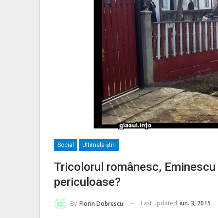
Social
Ultimele ştiri
Tricolorul românesc, Eminescu 
periculoase?
Last updated
iun. 3, 2015
By
Florin Dobrescu