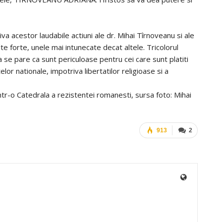
a acestor laudabile actiuni ale dr. Mihai Tîrnoveanu si ale
e forte, unele mai intunecate decat altele. Tricolorul
se pare ca sunt periculoase pentru cei care sunt platiti
lor nationale, impotriva libertatilor religioase si a
intr-o Catedrala a rezistentei romanesti, sursa foto: Mihai
913
2