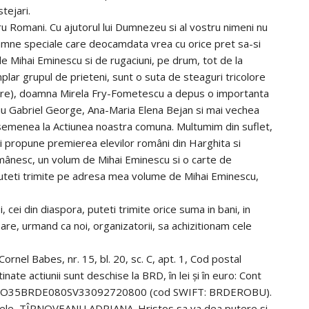
tejari.
 Romani. Cu ajutorul lui Dumnezeu si al vostru nimeni nu
oamne speciale care deocamdata vrea cu orice pret sa-si
de Mihai Eminescu si de rugaciuni, pe drum, tot de la
plar grupul de prieteni, sunt o suta de steaguri tricolore
oare), doamna Mirela Fry-Fometescu a depus o importanta
nciu Gabriel George, Ana-Maria Elena Bejan si mai vechea
asemenea la Actiunea noastra comuna. Multumim din suflet,
i propune premierea elevilor români din Harghita si
românesc, un volum de Mihai Eminescu si o carte de
, puteti trimite pe adresa mea volume de Mihai Eminescu,
, cei din diaspora, puteti trimite orice suma in bani, in
rioare, urmand ca noi, organizatorii, sa achizitionam cele
ornel Babes, nr. 15, bl. 20, sc. C, apt. 1, Cod postal
te actiunii sunt deschise la BRD, în lei şi în euro: Cont
 RO35BRDE080SV33092720800 (cod SWIFT: BRDEROBU).
mele, TÎRNOVEANU ADRIANA. Hristos sa va dea putere si