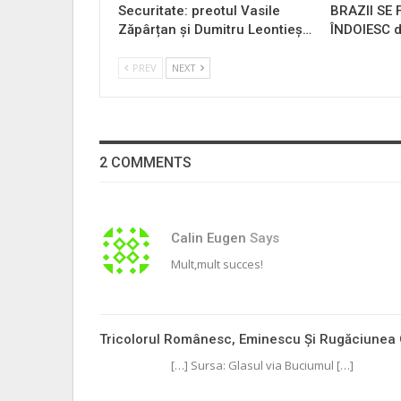
Securitate: preotul Vasile
BRAZII SE
Zăpârțan și Dumitru Leontieș…
ÎNDOIESC d
PREV
NEXT
2 COMMENTS
Calin Eugen
Says
Mult,mult succes!
Tricolorul Românesc, Eminescu Şi Rugăciunea
[…] Sursa: Glasul via Buciumul […]