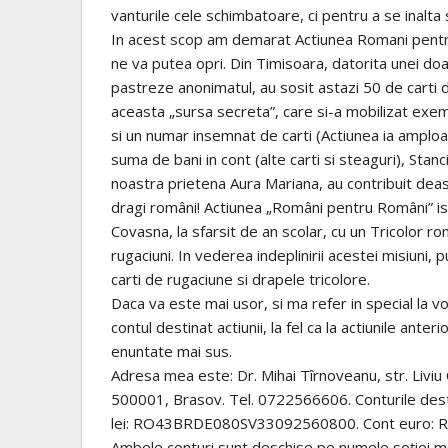
vanturile cele schimbatoare, ci pentru a se inalta s
In acest scop am demarat Actiunea Romani pentru
ne va putea opri. Din Timisoara, datorita unei d
pastreze anonimatul, au sosit astazi 50 de carti 
aceasta „sursa secreta”, care si-a mobilizat exem
si un numar insemnat de carti (Actiunea ia ampl
suma de bani in cont (alte carti si steaguri), Sta
noastra prietena Aura Mariana, au contribuit de
dragi români! Actiunea „Români pentru Români” is
Covasna, la sfarsit de an scolar, cu un Tricolor 
rugaciuni. In vederea indeplinirii acestei misiuni
carti de rugaciune si drapele tricolore.
Daca va este mai usor, si ma refer in special la voi
contul destinat actiunii, la fel ca la actiunile ante
enuntate mai sus.
Adresa mea este: Dr. Mihai Tîrnoveanu, str. Liviu C
500001, Brasov. Tel. 0722566606. Conturile destina
lei: RO43BRDE080SV33092560800. Cont euro:
Ambele conturi sunt deschise pe numele soției 