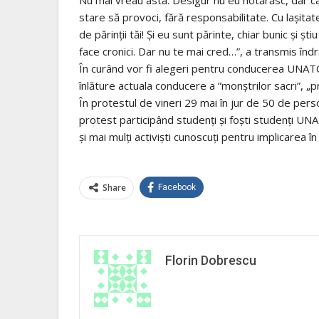
stare să provoci, fără responsabilitate. Cu lașitate c
de părinții tăi! Și eu sunt părinte, chiar bunic și șt
face cronici. Dar nu te mai cred…”, a transmis îndr
În curând vor fi alegeri pentru conducerea UNATC 
înlăture actuala conducere a ”monștrilor sacri”, „p
În protestul de vineri 29 mai în jur de 50 de per
protest participând studenți și foști studenți UNAT
și mai mulți activiști cunoscuți pentru implicarea î
Share
Facebook
Florin Dobrescu