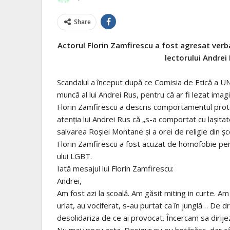
Share
Actorul Florin Zamfirescu a fost agresat verb
lectorului Andre
Scandalul a început după ce Comisia de Etică a U
muncă al lui Andrei Rus, pentru că ar fi lezat imagin
Florin Zamfirescu a descris comportamentul protes
atenția lui Andrei Rus că „s-a comportat cu lașitat
salvarea Roșiei Montane și a orei de religie din șco
Florin Zamfirescu a fost acuzat de homofobie pentr
ului LGBT.
Iată mesajul lui Florin Zamfirescu:
Andrei,
Am fost azi la școală. Am găsit miting in curte. Am
urlat, au vociferat, s-au purtat ca în junglă… De d
desolidariza de ce ai provocat. Încercam sa dirijez
Nu mai vreau asta. Desigur nu eu hotărăsc, dar cân