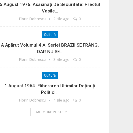
5 August 1976. Asasinați De Securitate: Preotul
Vasile…
Florin Dobrescu
2 zile ago
0
Cultură
A Apărut Volumul 4 Al Seriei BRAZII SE FRÂNG,
DAR NU SE…
Florin Dobrescu
3 zile ago
0
Cultură
1 August 1964. Eliberarea Ultimilor Deținuți
Politici…
Florin Dobrescu
4 zile ago
0
LOAD MORE POSTS