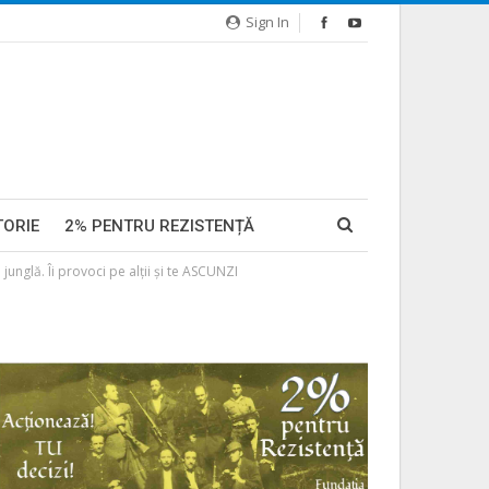
Sign In
TORIE
2% PENTRU REZISTENȚĂ
unglă. Îi provoci pe alții și te ASCUNZI