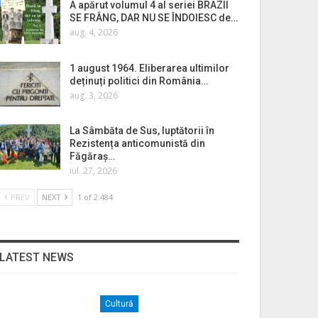
A apărut volumul 4 al seriei BRAZII
SE FRÂNG, DAR NU SE ÎNDOIESC de…
aug. 4, 2026
1 august 1964. Eliberarea ultimilor
deținuți politici din România…
aug. 3, 2026
La Sâmbăta de Sus, luptătorii în
Rezistența anticomunistă din
Făgăraș…
iul. 27, 2026
PREV
NEXT
1 of 2.484
LATEST NEWS
Cultură