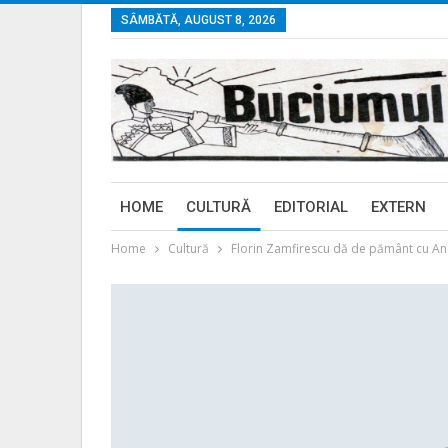
SÂMBĂTĂ, AUGUST 8, 2026
HOME
CULTURĂ
EDITORIAL
EXTERN
Home
Cultură
Florin Zamfirescu dă de pământ cu Andre