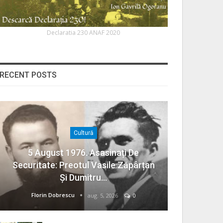
Declaratia 230 ANAF 2020
RECENT POSTS
Cultură
5 August 1976. Asasinați De
Securitate: Preotul Vasile Zăpârțan
Și Dumitru…
Florin Dobrescu
aug. 5, 2026
0