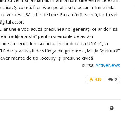
hiar. Și cu ură. Îi provoci pe alții și te ascunzi. Îmi e mila
iu ce vorbesc. Să-ți fie de bine! Eu ramân în scenă, iar tu vei
ăgitul actor.
iar unele voci acuză presiunea noi generații ce ar dori să
rea tradiționalistă” pentru vremurile de astăzi.
soane au cerut demisia actualei conduceri a UNATC, la
C dar și activiști de stânga din gruparea „Miliția Spirituală”
n evenimente de tip „occupy” și presiune civică.
sursa:
ActiveNews
619
0