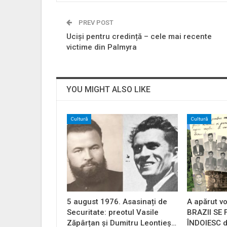
PREV POST
Uciși pentru credință – cele mai recente
victime din Palmyra
YOU MIGHT ALSO LIKE
Cultură
Cultură
5 august 1976. Asasinați de
A apărut vo
Securitate: preotul Vasile
BRAZII SE
Zăpârțan și Dumitru Leontieș…
ÎNDOIESC d