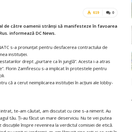
619
0
al de către oamenii strânși să manifesteze în favoarea
i Rus. informează DC News.
NATC s-a pronunțat pentru desfacerea contractului de
ea instituției.
tatarilor drept „purtare ca în junglă”. Acesta i-a atras
e”. Florin Zamfirescu s-a implicat în protestele pentru
li.
u că a cerut neimplicarea instituției în acțiuni ale lobby-
 intrat, te-am căutat, am discutat cu cine s-a nimerit. Au
ragul tău. Ți-au făcut un mare deserviciu. Nu te vei putea
 discuțiile înspre revenirea la verdictul comisiei de etică.
d au venit si jandarmii, m-am lămurit cine ești si ce ești în