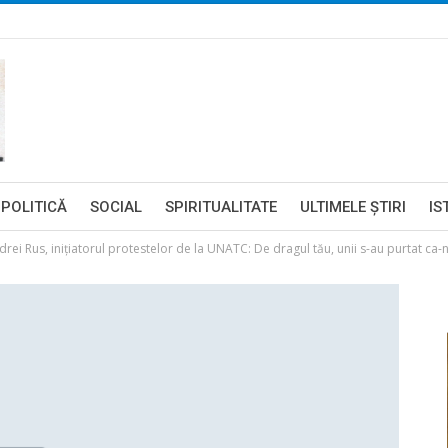
POLITICĂ
SOCIAL
SPIRITUALITATE
ULTIMELE ŞTIRI
IS
i Rus, inițiatorul protestelor de la UNATC: De dragul tău, unii s-au purtat ca-n j