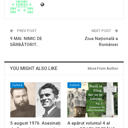
PREV POST
NEXT POST
9 MAI. NIMIC DE
Ziua Națională a
SĂRBĂTORIT…
României
YOU MIGHT ALSO LIKE
More From Author
Cultură
Cultură
5 august 1976. Asasinați
A apărut volumul 4 al