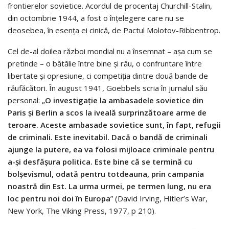
frontierelor sovietice. Acordul de procentaj Churchill-Stalin,
din octombrie 1944, a fost o înțelegere care nu se
deosebea, în esența ei cinică, de Pactul Molotov-Ribbentrop.
Cel de-al doilea război mondial nu a însemnat – așa cum se
pretinde – o bătălie între bine și rău, o confruntare între
libertate și opresiune, ci competiția dintre două bande de
răufăcători. În august 1941, Goebbels scria în jurnalul său
personal: „
O investigație la ambasadele sovietice din
Paris și Berlin a scos la iveală surprinzătoare arme de
teroare. Aceste ambasade sovietice sunt, în fapt, refugii
de criminali. Este inevitabil. Dacă o bandă de criminali
ajunge la putere, ea va folosi mijloace criminale pentru
a-și desfășura politica. Este bine că se termină cu
bolșevismul, odată pentru totdeauna, prin campania
noastră din Est. La urma urmei, pe termen lung, nu era
loc pentru noi doi în Europa
” (David Irving, Hitler’s War,
New York, The Viking Press, 1977, p 210).