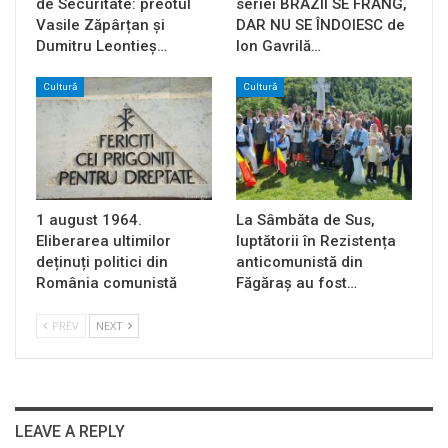
de Securitate: preotul
seriei BRAZII SE FRÂNG,
Vasile Zăpârțan și
DAR NU SE ÎNDOIESC de
Dumitru Leontieș…
Ion Gavrilă…
Cultură
Cultură
1 august 1964.
La Sâmbăta de Sus,
Eliberarea ultimilor
luptătorii în Rezistența
deținuți politici din
anticomunistă din
România comunistă
Făgăraș au fost…
PREV
NEXT
LEAVE A REPLY