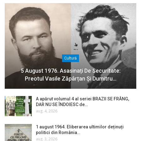
Cultură
5 August 1976. Asasinați De Securitate:
Preotul Vasile Zăpârțan Și Dumitru…
A apărut volumul 4 al seriei BRAZII SE FRÂNG,
DAR NU SE ÎNDOIESC de…
aug. 4, 2026
1 august 1964. Eliberarea ultimilor deținuți
politici din România…
aug. 3, 2026