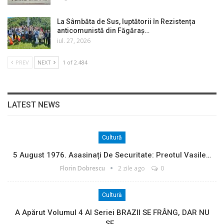
La Sâmbăta de Sus, luptătorii în Rezistența
anticomunistă din Făgăraș…
iul. 27, 2026
PREV
NEXT
1 of 2.484
LATEST NEWS
Cultură
5 August 1976. Asasinați De Securitate: Preotul Vasile…
Florin Dobrescu
2 zile ago
0
Cultură
A Apărut Volumul 4 Al Seriei BRAZII SE FRÂNG, DAR NU
SE…