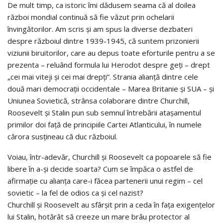
De mult timp, ca istoric îmi dădusem seama că al doilea
război mondial continuă să fie văzut prin ochelarii
învingătorilor. Am scris și am spus la diverse dezbateri
despre războiul dintre 1939-1945, că suntem prizonierii
viziunii biruitorilor, care au depus toate eforturile pentru a se
prezenta – reluând formula lui Herodot despre geți – drept
„cei mai viteji și cei mai drepți”. Strania alianță dintre cele
două mari democrații occidentale – Marea Britanie și SUA – și
Uniunea Sovietică, strânsa colaborare dintre Churchill,
Roosevelt și Stalin pun sub semnul întrebării atașamentul
primilor doi față de principiile Cartei Atlanticului, în numele
cărora susțineau că duc războiul.
Voiau, într-adevăr, Churchill și Roosevelt ca popoarele să fie
libere în a-și decide soarta? Cum se împăca o astfel de
afirmație cu alianța care-i făcea partenerii unui regim – cel
sovietic – la fel de odios ca și cel nazist?
Churchill și Roosevelt au sfârșit prin a ceda în fața exigențelor
lui Stalin, hotărât să creeze un mare brâu protector al