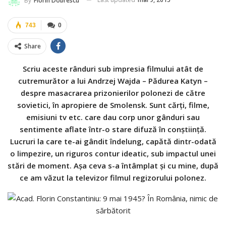
By
Florin Dobrescu
743
0
Share
Scriu aceste rânduri sub impresia filmului atât de
cutremurător a lui Andrzej Wajda – Pădurea Katyn –
despre masacrarea prizonierilor polonezi de către
sovietici, în apropiere de Smolensk. Sunt cărți, filme,
emisiuni tv etc. care dau corp unor gânduri sau
sentimente aflate într-o stare difuză în conștiință.
Lucruri la care te-ai gândit îndelung, capătă dintr-odată
o limpezire, un riguros contur ideatic, sub impactul unei
stări de moment. Așa ceva s-a întâmplat și cu mine, după
ce am văzut la televizor filmul regizorului polonez.