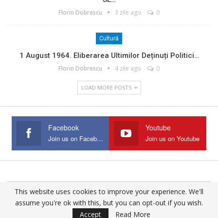
Florin Dobrescu
3 zile ago
0
Cultură
1 August 1964. Eliberarea Ultimilor Deținuți Politici…
Florin Dobrescu
4 zile ago
0
LOAD MORE POSTS
Facebook
Youtube
Join us on Facebook
Join us on Youtube
This website uses cookies to improve your experience. We'll
© 2025 - All Rights Reserved.
assume you're ok with this, but you can opt-out if you wish.
Website Design:
Buciumul
Accept
Read More