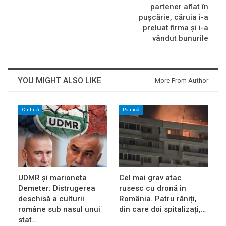
partener aflat în
puşcărie, căruia i-a
preluat firma şi i-a
vândut bunurile
YOU MIGHT ALSO LIKE
More From Author
Cultură
Politică
UDMR și marioneta
Cel mai grav atac
Demeter: Distrugerea
rusesc cu dronă în
deschisă a culturii
România. Patru răniți,
române sub nasul unui
din care doi spitalizați,…
stat…