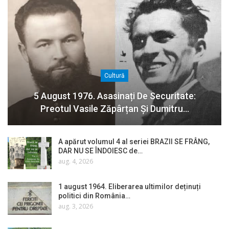
Cultură
5 August 1976. Asasinați De Securitate:
Preotul Vasile Zăpârțan Și Dumitru…
A apărut volumul 4 al seriei BRAZII SE FRÂNG,
DAR NU SE ÎNDOIESC de…
aug. 4, 2026
1 august 1964. Eliberarea ultimilor deținuți
politici din România…
aug. 3, 2026