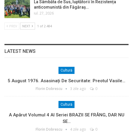
La Sâmbăta de Sus, luptătorii în Rezistența
anticomunistă din Făgăraș…
iul. 27, 2026
PREV
NEXT
1 of 2.484
LATEST NEWS
Cultură
5 August 1976. Asasinați De Securitate: Preotul Vasile…
Florin Dobrescu
3 zile ago
0
Cultură
A Apărut Volumul 4 Al Seriei BRAZII SE FRÂNG, DAR NU
SE…
Florin Dobrescu
4 zile ago
0