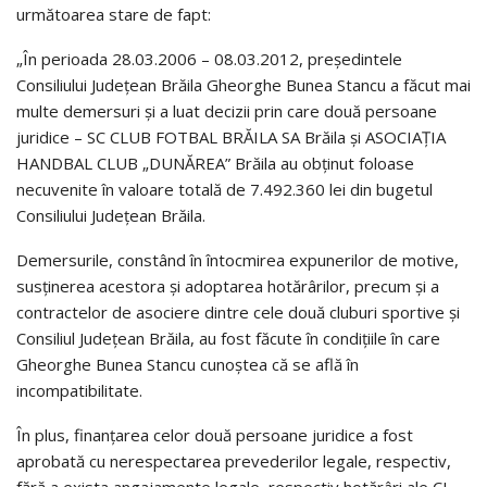
următoarea stare de fapt:
„În perioada 28.03.2006 – 08.03.2012, preşedintele
Consiliului Judeţean Brăila Gheorghe Bunea Stancu a făcut mai
multe demersuri şi a luat decizii prin care două persoane
juridice – SC CLUB FOTBAL BRĂILA SA Brăila şi ASOCIAŢIA
HANDBAL CLUB „DUNĂREA” Brăila au obţinut foloase
necuvenite în valoare totală de 7.492.360 lei din bugetul
Consiliului Judeţean Brăila.
Demersurile, constând în întocmirea expunerilor de motive,
susţinerea acestora şi adoptarea hotărârilor, precum şi a
contractelor de asociere dintre cele două cluburi sportive şi
Consiliul Judeţean Brăila, au fost făcute în condiţiile în care
Gheorghe Bunea Stancu cunoştea că se află în
incompatibilitate.
În plus, finanţarea celor două persoane juridice a fost
aprobată cu nerespectarea prevederilor legale, respectiv,