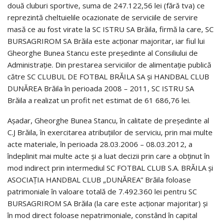
două cluburi sportive, suma de 247.122,56 lei (fără tva) ce
reprezintă cheltuielile ocazionate de serviciile de servire
masă ce au fost virate la SC ISTRU SA Brăila, firmă la care, SC
BURSAGRIROM SA Brăila este acţionar majoritar, iar fiul lui
Gheorghe Bunea Stancu este preşedinte al Consiliului de
Administraţie. Din prestarea serviciilor de alimentaţie publică
către SC CLUBUL DE FOTBAL BRĂILA SA şi HANDBAL CLUB
DUNĂREA Brăila în perioada 2008 – 2011, SC ISTRU SA
Brăila a realizat un profit net estimat de 61 686,76 lei.
Aşadar, Gheorghe Bunea Stancu, în calitate de preşedinte al
C.J Brăila, în exercitarea atribuţiilor de serviciu, prin mai multe
acte materiale, în perioada 28.03.2006 – 08.03.2012, a
îndeplinit mai multe acte şi a luat decizii prin care a obţinut în
mod indirect prin intermediul SC FOTBAL CLUB S.A. BRĂILA şi
ASOCIAŢIA HANDBAL CLUB „DUNĂREA” Brăila foloase
patrimoniale în valoare totală de 7.492.360 lei pentru SC
BURSAGRIROM SA Brăila (la care este acţionar majoritar) şi
în mod direct foloase nepatrimoniale, constând în capital