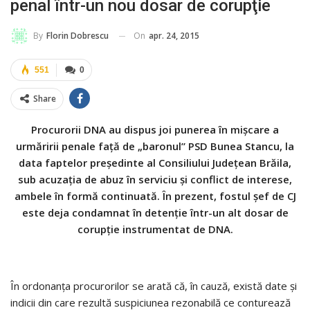
penal într-un nou dosar de corupţie
On
apr. 24, 2015
By
Florin Dobrescu
551
0
Share
Procurorii DNA au dispus joi punerea în mişcare a
urmăririi penale faţă de „baronul” PSD Bunea Stancu, la
data faptelor preşedinte al Consiliului Judeţean Brăila,
sub acuzaţia de abuz în serviciu şi conflict de interese,
ambele în formă continuată. În prezent, fostul şef de CJ
este deja condamnat în detenţie într-un alt dosar de
corupţie instrumentat de DNA.
În ordonanţa procurorilor se arată că, în cauză, există date şi
indicii din care rezultă suspiciunea rezonabilă ce conturează