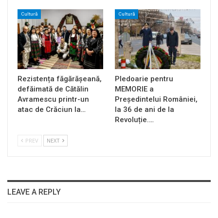
Cultură
Cultură
Rezistența făgărășeană,
Pledoarie pentru
defăimată de Cătălin
MEMORIE a
Avramescu printr-un
Președintelui României,
atac de Crăciun la…
la 36 de ani de la
Revoluție.…
PREV
NEXT
LEAVE A REPLY