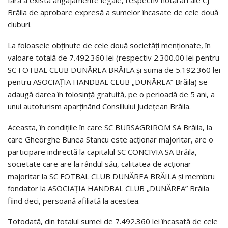
fără a exista angajamente legale, respectiv hotărâri ale CJ
Brăila de aprobare expresă a sumelor încasate de cele două
cluburi.
La foloasele obţinute de cele două societăţi menţionate, în
valoare totală de 7.492.360 lei (respectiv 2.300.00 lei pentru
SC FOTBAL CLUB DUNĂREA BRĂILA şi suma de 5.192.360 lei
pentru ASOCIAŢIA HANDBAL CLUB „DUNĂREA” Brăila) se
adaugă darea în folosinţă gratuită, pe o perioadă de 5 ani, a
unui autoturism aparţinând Consiliului Judeţean Brăila.
Aceasta, în condiţiile în care SC BURSAGRIROM SA Brăila, la
care Gheorghe Bunea Stancu este acţionar majoritar, are o
participare indirectă la capitalul SC CONCIVIA SA Brăila,
societate care are la rândul său, calitatea de acţionar
majoritar la SC FOTBAL CLUB DUNĂREA BRĂILA şi membru
fondator la ASOCIAŢIA HANDBAL CLUB „DUNĂREA” Brăila
fiind deci, persoană afiliată la acestea.
Totodată, din totalul sumei de 7.492.360 lei încasată de cele