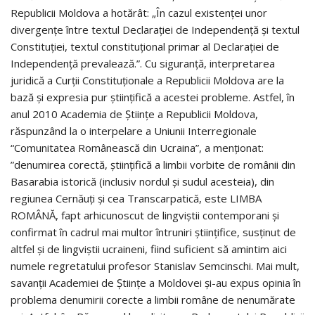
Republicii Moldova a hotărât: „În cazul existenţei unor
divergenţe între textul Declaraţiei de Independenţă şi textul
Constituţiei, textul constituţional primar al Declaraţiei de
Independenţă prevalează.”. Cu siguranţă, interpretarea
juridică a Curţii Constituţionale a Republicii Moldova are la
bază şi expresia pur ştiinţifică a acestei probleme. Astfel, în
anul 2010 Academia de Ştiinţe a Republicii Moldova,
răspunzând la o interpelare a Uniunii Interregionale
“Comunitatea Românească din Ucraina”, a menţionat:
”denumirea corectă, ştiinţifică a limbii vorbite de românii din
Basarabia istorică (inclusiv nordul şi sudul acesteia), din
regiunea Cernăuţi şi cea Transcarpatică, este LIMBA
ROMÂNĂ, fapt arhicunoscut de lingviştii contemporani şi
confirmat în cadrul mai multor întruniri ştiinţifice, susţinut de
altfel şi de lingviştii ucraineni, fiind suficient să amintim aici
numele regretatului profesor Stanislav Semcinschi. Mai mult,
savanţii Academiei de Ştiinţe a Moldovei şi-au expus opinia în
problema denumirii corecte a limbii române de nenumărate