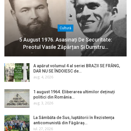
Cultură
5 August 1976. Asasinați De Securitate:
Preotul Vasile Zăpârțan Și Dumitru…
A apărut volumul 4 al seriei BRAZII SE FRÂNG,
DAR NU SE ÎNDOIESC de…
aug. 4, 2026
1 august 1964. Eliberarea ultimilor deținuți
politici din România…
aug. 3, 2026
La Sâmbăta de Sus, luptătorii în Rezistența
anticomunistă din Făgăraș…
iul. 27, 2026