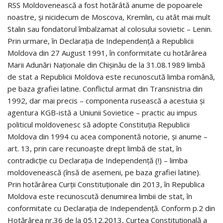
RSS Moldovenească a fost hotărâtă anume de popoarele
noastre, şi nicidecum de Moscova, Kremlin, cu atât mai mult
Stalin sau fondatorul îmbalzamat al colosului sovietic – Lenin.
Prin urmare, în Declaraţia de Independenţă a Republicii
Moldova din 27 August 1991, în conformitate cu hotărârea
Marii Adunări Naţionale din Chişinău de la 31.08.1989 limbă
de stat a Republicii Moldova este recunoscută limba română,
pe baza grafiei latine. Conflictul armat din Transnistria din
1992, dar mai precis – componenta rusească a acestuia şi
agentura KGB-istă a Uniunii Sovietice – practic au impus
politicul moldovenesc să adopte Constituţia Republicii
Moldova din 1994 cu acea componentă notorie, şi anume –
art. 13, prin care recunoaşte drept limbă de stat, în
contradicţie cu Declaraţia de Independenţă (!) – limba
moldovenească (însă de asemeni, pe baza grafiei latine).
Prin hotărârea Curţii Constituţionale din 2013, în Republica
Moldova este recunoscută denumirea limbii de stat, în
conformitate cu Declaraţia de Independenţă. Conform p.2 din
Hotărârea nr.36 de la 05.12.2013, Curtea Constituţională a