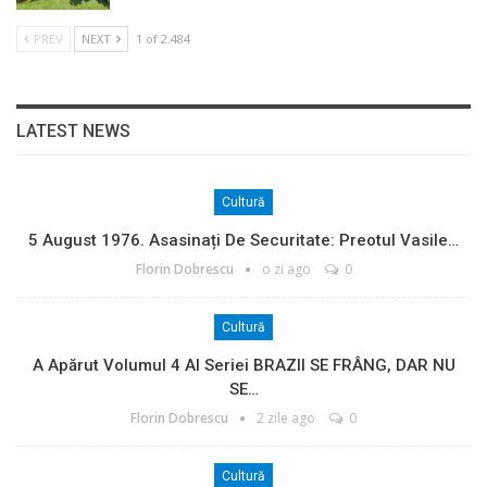
PREV
NEXT
1 of 2.484
LATEST NEWS
Cultură
5 August 1976. Asasinați De Securitate: Preotul Vasile…
Florin Dobrescu
o zi ago
0
Cultură
A Apărut Volumul 4 Al Seriei BRAZII SE FRÂNG, DAR NU
SE…
Florin Dobrescu
2 zile ago
0
Cultură