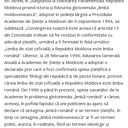
ori. Astfel, în „Răspunsul la solicitarea Parlamentului Republicii
Moldova privind istoria şi folosirea glotonimului „limbă
moldovenească”, adoptat în şedinţa lărgită a Prezidiului
Academiei de Ştiinţe a Moldovei din 9 septembrie 1994, se
subliniază: „Convingerea noastră este aceea că articolul 13
din Constituţie trebuie să fie revăzut în conformitate cu
adevărul ştiinţific, urmând a fi formulat în felul următor:
„Limba de stat (oficială) a Republicii Moldova este limba
română”. Ulterior, la 28 februarie 1996, Adunarea Generală
Anuală a Academiei de Ştiinţe a Moldovei a adoptat o
declaraţie prin care a fost confirmată opinia ştiinţifică a
specialiştilor filologi din republică şi de peste hotare, potrivit
căreia limba de stat (oficială) a Republicii Moldova este limba
română. Din 1996 şi până în prezent, opinia savanţilor de la
Academie în problema glotonimului „limbă română” a rămas
aceeaşi, în pofida faptului că unii politicieni au ajuns să
declare că sintagma „limbă română” e un termen ştiinţific, în
timp ce sintagma „limbă moldovenească” ar fi un termen
politic, acesta, în realitate, fiind un termen ideologic şi