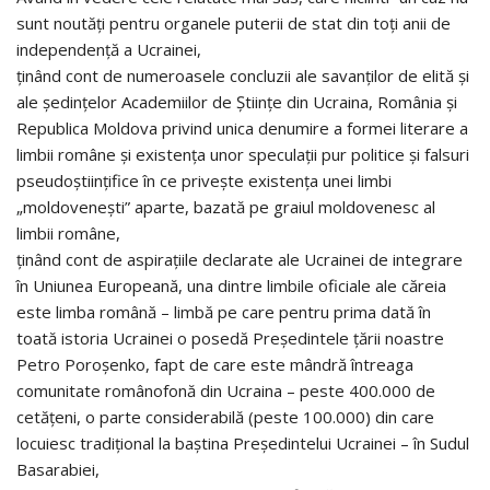
sunt noutăţi pentru organele puterii de stat din toţi anii de
independenţă a Ucrainei,
ţinând cont de numeroasele concluzii ale savanţilor de elită şi
ale şedinţelor Academiilor de Ştiinţe din Ucraina, România şi
Republica Moldova privind unica denumire a formei literare a
limbii române şi existenţa unor speculaţii pur politice şi falsuri
pseudoştiinţifice în ce priveşte existenţa unei limbi
„moldoveneşti” aparte, bazată pe graiul moldovenesc al
limbii române,
ţinând cont de aspiraţiile declarate ale Ucrainei de integrare
în Uniunea Europeană, una dintre limbile oficiale ale căreia
este limba română – limbă pe care pentru prima dată în
toată istoria Ucrainei o posedă Preşedintele ţării noastre
Petro Poroşenko, fapt de care este mândră întreaga
comunitate românofonă din Ucraina – peste 400.000 de
cetăţeni, o parte considerabilă (peste 100.000) din care
locuiesc tradiţional la baştina Preşedintelui Ucrainei – în Sudul
Basarabiei,