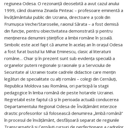
regiunea Odesa. O rezonanţă deosebită a avut cazul anului
1999, când doamna Zinaida Pinteac – profesoare eminentă a
învăţământului public din Ucraina, directoare a şcolii din
Frumuşica Veche/Staroselie, raionul Sărata – a fost demisă
din funcţie, pentru obiectivitatea demonstrată şi pentru
menţinerea denumirii ştiinţifice a limbii române în şcoală.
Simbolic este acel fapt că anume în acelaş an în oraşul Odesa
a fost furat bustul lui Mihai Eminescu, clasic al literaturii
române… Chiar şi în prezent sunt sub evidenţa specială a
organelor puterii regionale şi raionale şi a Serviciului de
Securitate al Ucrainei toate cadrele didactice care menţin
legături de specialitate cu alţi români – colegi din Cernăuţi,
Republica Moldova sau România, ori participă la stagii
pedagogice în limba română de peste hotarele Ucrainei.
Regretabil este faptul că şi în perioada actuală conducerea
Departamentului Regional Odesa de Învăţământ interzice
drastic profesorilor să folosească denumirea „limbă română”
în procesul de învăţământ, desfăşoară separat de regiunile
Transcarpatică şi Cernăuţi cursuri de perfecţionare a cadrelor