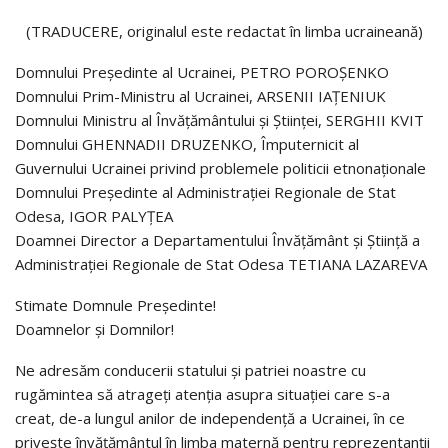
(TRADUCERE, originalul este redactat în limba ucraineană)
Domnului Preşedinte al Ucrainei, PETRO POROŞENKO
Domnului Prim-Ministru al Ucrainei, ARSENII IAŢENIUK
Domnului Ministru al Învăţământului şi Ştiinţei, SERGHII KVIT
Domnului GHENNADII DRUZENKO, Împuternicit al
Guvernului Ucrainei privind problemele politicii etnonaţionale
Domnului Preşedinte al Administraţiei Regionale de Stat
Odesa, IGOR PALYŢEA
Doamnei Director a Departamentului Învăţământ şi Ştiinţă a
Administraţiei Regionale de Stat Odesa TETIANA LAZAREVA
Stimate Domnule Preşedinte!
Doamnelor şi Domnilor!
Ne adresăm conducerii statului şi patriei noastre cu
rugămintea să atrageţi atenţia asupra situaţiei care s-a
creat, de-a lungul anilor de independenţă a Ucrainei, în ce
priveşte învăţământul în limba maternă pentru reprezentanţii