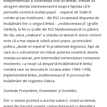
independentului şi suveranului stat ucrainean, trebuie să
atragem atenţia Dumneavoastră asupra faptului că în
perioada sovietică acelaşi popor – separat de Stalin în
români şi/sau moldoveni – din RSS Ucraineană dispunea de
învăţământ într-o singură limbă – „moldovenească” (grafie
chirilică), la fel cu şcolile din RSS Moldovenească! Cu părere
de rău, unica „realizare” a statului ucrainean în acest context
este că a mai separat odată acest popor, promovând
politica „divide et impera!” în problemele lingvisticii, fapt de
care nu s-a încumetat nici măcar puterea sovietică: anume
statului ucrainean, prin intermediul nomenclaturii comuniste
moştenite, i-a reuşit să despartă învăţământul în limba
română care se dezvolta în Ucraina anilor 1989-1998,
implementând limba „moldovenească” în procesul de
învăţământ din regiunea Odesa.
Domnule Preşedinte, Doamnelor şi Domnilor,
Într-o viziune pozitivă a acestui subiect, statul ucrainean,
ieşind din trecutul sovietic comun împreună cu Republica