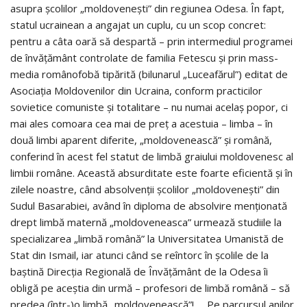
asupra şcolilor „moldoveneşti” din regiunea Odesa. În fapt,
statul ucrainean a angajat un cuplu, cu un scop concret:
pentru a câta oară să despartă – prin intermediul programei
de învăţământ controlate de familia Fetescu şi prin mass-
media românofobă tipărită (bilunarul „Luceafărul”) editat de
Asociaţia Moldovenilor din Ucraina, conform practicilor
sovietice comuniste şi totalitare – nu numai acelaş popor, ci
mai ales comoara cea mai de preţ a acestuia – limba – în
două limbi aparent diferite, „moldovenească” şi română,
conferind în acest fel statut de limbă graiului moldovenesc al
limbii române. Această absurditate este foarte eficientă şi în
zilele noastre, când absolvenţii şcolilor „moldoveneşti” din
Sudul Basarabiei, având în diploma de absolvire menţionată
drept limbă maternă „moldoveneasca” urmează studiile la
specializarea „limbă română” la Universitatea Umanistă de
Stat din Ismail, iar atunci când se reîntorc în şcolile de la
baştină Direcţia Regională de Învăţământ de la Odesa îi
obligă pe aceştia din urmă – profesori de limbă română – să
predea (într-)o limbă „moldovenească”! … Pe parcursul anilor