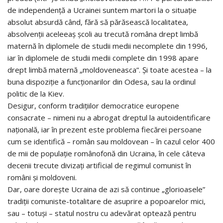
de independenţă a Ucrainei suntem martori la o situaţie
absolut absurdă când, fără să părăsească localitatea,
absolvenţii aceleeaş şcoli au trecută româna drept limbă
maternă în diplomele de studii medii necomplete din 1996,
iar în diplomele de studii medii complete din 1998 apare
drept limbă maternă „moldoveneasca”. Şi toate acestea – la
buna dispoziţie a funcţionarilor din Odesa, sau la ordinul
politic de la Kiev.
Desigur, conform tradiţiilor democratice europene
consacrate – nimeni nu a abrogat dreptul la autoidentificare
naţională, iar în prezent este problema fiecărei persoane
cum se identifică – român sau moldovean – în cazul celor 400
de mii de populaţie românofonă din Ucraina, în cele câteva
decenii trecute divizaţi artificial de regimul comunist în
români şi moldoveni.
Dar, oare doreşte Ucraina de azi să continue „glorioasele”
tradiţii comuniste-totalitare de asuprire a popoarelor mici,
sau – totuşi – statul nostru cu adevărat optează pentru