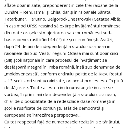
aflate doar în sate, preponderent în cele trei raioane de la
Dunăre – Reni, Ismail şi Chilia, dar şi în raioanele Sărata,
Tatarbunar, Tarutino, Belgorod-Dnestrovski (Cetatea Albă).
În aşa mod URSS reuşind să extirpe învăţământul românesc
din toate oraşele şi majoritatea satelor româneşti sud-
basarabene, rusificând 44 (!!!) de şcoli româneşti. Astăzi,
după 24 de ani de independenţă a statului ucrainean în
raioanele din Sud-Vestul regiunii Odesa mai sunt doar cinci
(5!!!) şcoli naţionale în care procesul de învăţământ se
desfăşoară integral în limba română, însă sub denumirea de
„moldovenească”, conform ordinului politic de la Kiev. Restul
– 13 şcoli – ori sunt ucrainizate, ori acest proces este în plină
desfăşurare. Toate acestea în circumstanţele în care se
vorbea, în primii ani de independenţă a statului ucrainean,
chiar de o posibilitate de a redeschide clase româneşti în
şcolile rusificate de comunişti, atât de democrată şi
europeană se întrezărea perspectiva!…
Cu tot respectul faţă de numeroasele realizări ale tânărului,