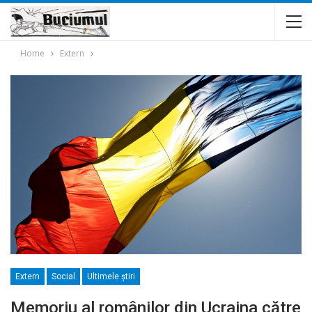
Home
Extern
Extern
Social
Ultimele ştiri
Memoriu al românilor din Ucraina către