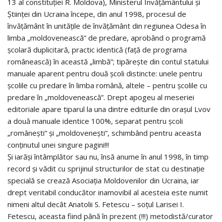
13 al constituţiei R. Moldova), Ministerul Învăţământului şi
Ştiinţei din Ucraina începe, din anul 1998, procesul de
învăţământ în unităţile de învăţământ din regiunea Odesa în
limba „moldovenească” de predare, aprobând o programă
şcolară duplicitară, practic identică (faţă de programa
românească) în această „limbă”; tipăreşte din contul statului
manuale aparent pentru două şcoli distincte: unele pentru
şcolile cu predare în limba română, altele – pentru şcolile cu
predare în „moldovenească”. Drept apogeu al meseriei
editoriale apare tiparul la una dintre editurile din oraşul Lvov
a două manuale identice 100%, separat pentru şcoli
„româneşti” şi „moldoveneşti”, schimbând pentru aceasta
conţinutul unei singure pagini!!!
Şi iarăşi întâmplător sau nu, însă anume în anul 1998, în timp
record şi vădit cu sprijinul structurilor de stat cu destinaţie
specială se crează Asociaţia Moldovenilor din Ucraina, iar
drept veritabil conducător inamovibil al acesteia este numit
nimeni altul decât Anatolii S. Fetescu – soţul Larisei I.
Fetescu, aceasta fiind până în prezent (!!!) metodistă/curator