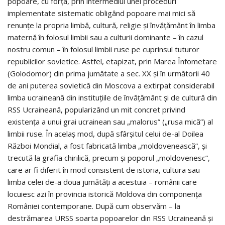
popoare, cu forţa, prin intermediul unei proceduri
implementate sistematic obligând popoare mai mici să
renunţe la propria limbă, cultură, religie şi învăţământ în limba
maternă în folosul limbii sau a culturii dominante – în cazul
nostru comun – în folosul limbii ruse pe cuprinsul tuturor
republicilor sovietice. Astfel, etapizat, prin Marea Înfometare
(Golodomor) din prima jumătate a sec. XX şi în următorii 40
de ani puterea sovietică din Moscova a extirpat considerabil
limba ucraineană din instituţiile de învăţământ şi de cultură din
RSS Ucraineană, popularizând un mit concret privind
existenţa a unui grai ucrainean sau „malorus” („rusa mică”) al
limbii ruse. În acelaş mod, după sfârşitul celui de-al Doilea
Război Mondial, a fost fabricată limba „moldovenească”, şi
trecută la grafia chirilică, precum şi poporul „moldovenesc”,
care ar fi diferit în mod consistent de istoria, cultura sau
limba celei de-a doua jumătăţi a acestuia – românii care
locuiesc azi în provincia istorică Moldova din componenţa
României contemporane. După cum observăm – la
destrămarea URSS soarta popoarelor din RSS Ucraineană şi