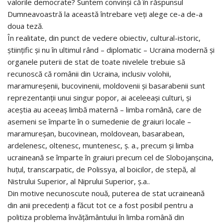
valorile democrate? Suntem convinşi că în răspunsul
Dumneavoastră la această întrebare veţi alege ce-a de-a
doua teză.
În realitate, din punct de vedere obiectiv, cultural-istoric,
ştiinţific şi nu în ultimul rând – diplomatic – Ucraina modernă şi
organele puterii de stat de toate nivelele trebuie să
recunoscă că românii din Ucraina, inclusiv volohii,
maramureşenii, bucovinenii, moldovenii şi basarabenii sunt
reprezentanţii unui singur popor, ai aceleeaşi culturi, şi
aceştia au aceeaş limbă maternă – limba română, care de
asemeni se împarte în o sumedenie de graiuri locale –
maramureşan, bucovinean, moldovean, basarabean,
ardelenesc, oltenesc, muntenesc, ş. a., precum şi limba
ucraineană se împarte în graiuri precum cel de Slobojanşcina,
huţul, transcarpatic, de Polissya, al boicilor, de stepă, al
Nistrului Superior, al Niprului Superior, ş.a..
Din motive necunoscute nouă, puterea de stat ucraineană
din anii precedenţi a făcut tot ce a fost posibil pentru a
politiza problema învăţământului în limba română din