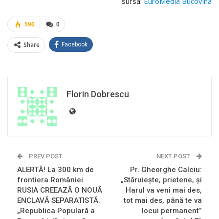
sursa:
EuroMedia Bucovina
596
0
Share
Facebook
Florin Dobrescu
PREV POST
NEXT POST
ALERTĂ! La 300 km de
Pr. Gheorghe Calciu:
frontiera României
„Stăruieşte, prietene, şi
RUSIA CREEAZĂ O NOUĂ
Harul va veni mai des,
ENCLAVĂ SEPARATISTĂ.
tot mai des, până te va
„Republica Populară a
locui permanent”