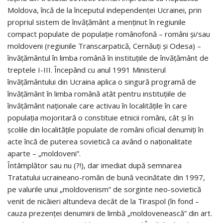
Moldova, încă de la începutul independenţei Ucrainei, prin
propriul sistem de învăţământ a menţinut în regiunile
compact populate de populaţie românofonă – români şi/sau
moldoveni (regiunile Transcarpatică, Cernăuţi şi Odesa) –
învăţământul în limba română în instituţiile de învăţământ de
treptele I-III. Începând cu anul 1991 Ministerul
învăţământului din Ucraina aplica o singură programă de
învăţământ în limba română atât pentru instituţiile de
învăţământ naţionale care activau în localităţile în care
populaţia mojoritară o constituie etnicii români, cât şi în
şcolile din localităţile populate de români oficial denumiţi în
acte încă de puterea sovietică ca având o naţionalitate
aparte – „moldoveni”.
Întâmplător sau nu (?!), dar imediat după semnarea
Tratatului ucraineano-român de bună vecinătate din 1997,
pe valurile unui „moldovenism” de sorginte neo-sovietică
venit de nicăieri altundeva decât de la Tiraspol (în fond –
cauza prezenţei denumirii de limbă „moldovenească” din art.