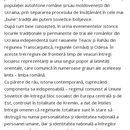
populaţiei autohtone române şi/sau moldoveneşti din
Ucraina, prin separarea procesului de învăţământ în cele mai
„bune” tradiţii ale puterii sovietice-bolşevice.
După cum bine cunoaşteţi, în urma evenimentelor istorice
locurile tradiţionale şi permanente de trai ale românilor din
Ucraina independentă sunt raioanele Teaciv şi Rahău din
regiunea Transcarpatică, regiunile Cernăuţi şi Odesa. În
aceste trei regiuni de frontieră timp de veacuri întregi
locuiesc reprezentanţi ai unui singur popor al latinităţi
orientale, care comunică în numeroase graiuri ale aceleeaşi
limbi – limba română.
Cu părere de rău, istoria contemporană, cuprinzând
componenta sa indispensabilă – regimul comunist al Uniunii
Sovietice din întregul bloc socialist din Europa centrală şi de
Est, controlat în totalitate de Kremlin, a dat de înţeles
întregii omeniri că regimurile totalitare sunt în stare să
distrugă nu numai personalitatea şi identitatea naţională a
persoanei umane, dar şi identitatea naţională a întregilor