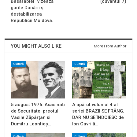
Basarabiei“ vizează
(cuvântul 7)
gurile Dunării şi
destabilizarea
Republicii Moldova.
YOU MIGHT ALSO LIKE
More From Author
Cultură
Cultură
5 august 1976. Asasinați
A apărut volumul 4 al
de Securitate: preotul
seriei BRAZII SE FRÂNG,
Vasile Zăpârțan și
DAR NU SE ÎNDOIESC de
Dumitru Leontieș…
Ion Gavrilă…
Cultură
Cultură