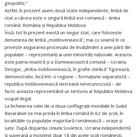
geopolitic.”
Astfel, în prezent avem două state independente, limbă de
stat a cărora este o singură limbă est-romanică – limba
română: România şi Republica Moldova.
Însă, tot în prezent există un singur stat, care foloseşte
denumirea de limbă „moldovenească”, mai cu seamă în ce
priveşte asigurarea procesului de învăţământ a unei părţi din
populaţie – reprezentanţi ai unei minorităţi naţionale. Aceasta
este patria noastră şi a Dumneavoastră comună – Ucraina.
Desigur, „limba moldovenească, în grafie chirilică” figurează,
demonstrativ, încă într-o regiune – formaţiune separatistă –
republica moldovenească nistreană nerecunoscută – de
facto aceasta reprezentând un teritoriu al Republicii Moldova
ocupat ilegal.
La încheierea celei de-a doua conflagraţii mondiale în Sudul
Basarabiei se mai preda în limba română în 62 de şcoli, în
localităţile cu populaţie majoritară românească – oraşe şi
sate. După dispariţia Uniunii Sovietice, Ucraina independentă
şi suverană a moştenit doar 18 din acele şcoli româneşti,