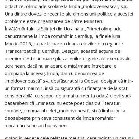
didactice, olimpiade şcolare la limba „moldovenească”, ş.a..
Una dintre dovezile recente ale dimensiunii politice a acestei
probleme este organizarea de către Ministerul
Învăţământului şi Ştiinţei din Ucraina a „Primei olimpiade
panucrainene la limba română” în Cernăuţi, la finele lunii
Martie 2015, cu participarea doar a elevilor din regiunile
Transcarpatică şi Cernăuţi. Desigur, această acţiune de
premieră este un mare plus al noilor organe ale executivului
ucrainean, dacă nu ar apare o mică/mare întrebare: o
olimpiadă la aceeaş limbă, dar cu denumirea de
„moldovenească” s-a desfăşurat şi la Odesa, desigur că într-
un format mai mic, însă cu siguranţă cu finanţare de la stat
considerabilă, cu scopul de a mai turmenta odată elevii sud-
basarabeni că Eminescu nu este poet clasic al literaturii
române, ci numai al celei „moldoveneşti”, şi că limba lor se
deosebeşte prin ceva consistent de limba românilor
maramureşeni sau bucovineni…
Având în vedere cele relatate mai sus, care niciîntr-un caz nu