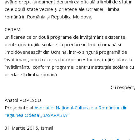
având drept fundament denumirea oficială a limbii de stat în
cele două state vecine şi prietene ale Ucrainei – limba
română în România şi Republica Moldova,
CEREM:
unificarea celor două programe de învăţământ existente,
pentru instituţiile şcolare cu predare în limba română şi
„moldovenească” din Ucraina, într-o singură programă de
învăţământ, prin trecerea tuturor acestor instituţii şcolare la
învăţământul conform programei pentru instituţiile şcolare cu
predare în limba română
Cu respect,
Anatol POPESCU
Preşedinte al
Asociaţiei Naţional-Culturale a Românilor din
regiunea Odesa „BASARABIA”
31 Martie 2015, Ismail