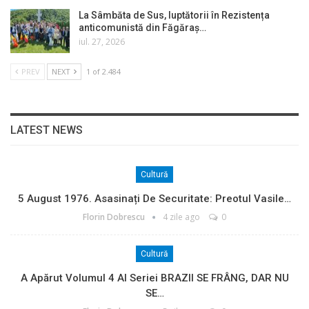
La Sâmbăta de Sus, luptătorii în Rezistența
anticomunistă din Făgăraș…
iul. 27, 2026
PREV
NEXT
1 of 2.484
LATEST NEWS
Cultură
5 August 1976. Asasinați De Securitate: Preotul Vasile…
Florin Dobrescu
4 zile ago
0
Cultură
A Apărut Volumul 4 Al Seriei BRAZII SE FRÂNG, DAR NU
SE…