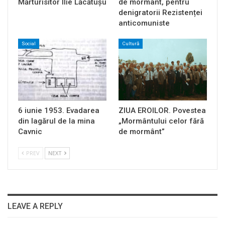
Mărturisitor Ilie Lăcătușu
de mormânt, pentru
denigratorii Rezistenței
anticomuniste
Social
Cultură
6 iunie 1953. Evadarea
ZIUA EROILOR. Povestea
din lagărul de la mina
„Mormântului celor fără
Cavnic
de mormânt”
PREV
NEXT
LEAVE A REPLY