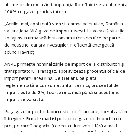
ultimelor decenii când populaţia României se va alimenta
100% cu gazul produs intern.
„Aprilie, mai, apoi toată vara şi toamna acestui an, România
va funcţiona fără gaze de import ruseşti. La această situaţie
am ajuns în urma scăderii consumurilor specifice pe partea
de industrie, dar şi a investiţiilor în eficienţă energetică”,
spune Havrileţ.
ANRE primeşte nominalizările de import de la distribuitori şi
transportatorul Transgaz, apoi avizează procentul oficial de
import pentru acea lună.
De trei ani, pe piaţa
reglementată a consumatorilor casnici, procentul de
import este de 2%, foarte mic, însă până şi acest mic
import se va sista
.
Piaţa gazelor pentru fabrici este, din 1 ianuarie, liberalizată în
întregime. Firmele mari îşi pot aduce gaze din import la un
preţ pe care îl negociază direct cu furnizorul, fără a mai fi