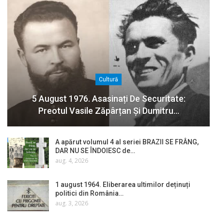
Cultură
5 August 1976. Asasinați De Securitate:
Preotul Vasile Zăpârțan Și Dumitru…
A apărut volumul 4 al seriei BRAZII SE FRÂNG,
DAR NU SE ÎNDOIESC de…
aug. 4, 2026
1 august 1964. Eliberarea ultimilor deținuți
politici din România…
aug. 3, 2026