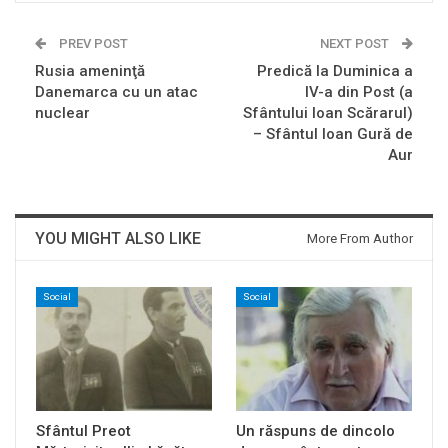
PREV POST
NEXT POST
Rusia ameninţă
Predică la Duminica a
Danemarca cu un atac
IV-a din Post (a
nuclear
Sfântului Ioan Scărarul)
– Sfântul Ioan Gură de
Aur
YOU MIGHT ALSO LIKE
More From Author
Social
Social
Sfântul Preot
Un răspuns de dincolo