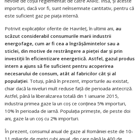
nevoie de coşul reglementat de către ANRE. Însă, şi aceste
importuri, dacă vor fi, sunt neînsemnate cantitativ, pentru că
este suficient gaz pe piaţa internă.
Potrivit explicaţiilor oferite de Havrileţ, în ultimii ani,
au
scăzut considerabil consumurile marii industrii
energofage, cum ar fi cea a îngrăşămintelor sau a
sticlei, din motive de restrângere a pieţei dar şi prin
investiţii în eficientizare energetică. Astfel, gazul produs
intern a ajuns să fie suficient pentru acoperirea
necesarului de consum, atât al fabricilor cât şi al
populaţiei
. Totuşi, până în prezent, importurile au existat,
chiar dacă la niveluri mult reduse faţă de perioada antecriză.
Astfel, până la liberalizarea totală din 1 ianuarie 2015,
industria primea gaze la un coş ce conţinea 5% importuri,
10% în perioada de iarnă. Populaţia primeşte, de peste doi
ani, gaze la un coş cu 2% importuri.
În prezent, consumul anual de gaze al României este de 10-
11 miliarde de metri cubi anual, din care până la 400 de