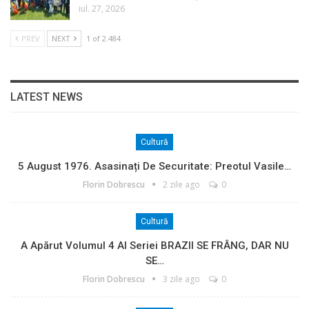
iul. 27, 2026
PREV
NEXT
1 of 2.484
LATEST NEWS
Cultură
5 August 1976. Asasinați De Securitate: Preotul Vasile…
Florin Dobrescu
2 zile ago
0
Cultură
A Apărut Volumul 4 Al Seriei BRAZII SE FRÂNG, DAR NU
SE…
Florin Dobrescu
3 zile ago
0