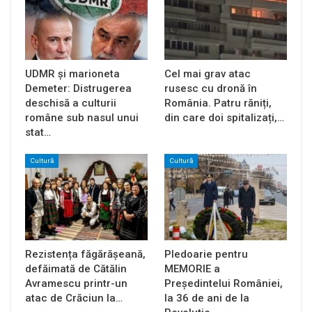
UDMR și marioneta
Cel mai grav atac
Demeter: Distrugerea
rusesc cu dronă în
deschisă a culturii
România. Patru răniți,
române sub nasul unui
din care doi spitalizați,…
stat…
Cultură
Cultură
Rezistența făgărășeană,
Pledoarie pentru
defăimată de Cătălin
MEMORIE a
Avramescu printr-un
Președintelui României,
atac de Crăciun la…
la 36 de ani de la