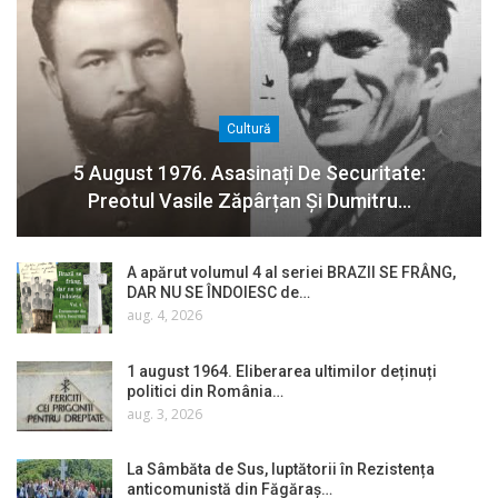
Cultură
5 August 1976. Asasinați De Securitate:
Preotul Vasile Zăpârțan Și Dumitru…
A apărut volumul 4 al seriei BRAZII SE FRÂNG,
DAR NU SE ÎNDOIESC de…
aug. 4, 2026
1 august 1964. Eliberarea ultimilor deținuți
politici din România…
aug. 3, 2026
La Sâmbăta de Sus, luptătorii în Rezistența
anticomunistă din Făgăraș…