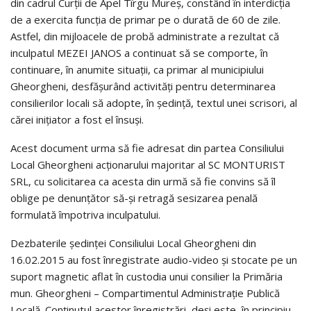
din cadrul Curții de Apel Tîrgu Mureș, constând în interdicția
de a exercita funcția de primar pe o durată de 60 de zile.
Astfel, din mijloacele de probă administrate a rezultat că
inculpatul MEZEI JANOS a continuat să se comporte, în
continuare, în anumite situații, ca primar al municipiului
Gheorgheni, desfășurând activități pentru determinarea
consilierilor locali să adopte, în ședință, textul unei scrisori, al
cărei inițiator a fost el însuși.
Acest document urma să fie adresat din partea Consiliului
Local Gheorgheni acționarului majoritar al SC MONTURIST
SRL, cu solicitarea ca acesta din urmă să fie convins să îl
oblige pe denunțător să-și retragă sesizarea penală
formulată împotriva inculpatului.
Dezbaterile ședinței Consiliului Local Gheorgheni din
16.02.2015 au fost înregistrate audio-video și stocate pe un
suport magnetic aflat în custodia unui consilier la Primăria
mun. Gheorgheni – Compartimentul Administrație Publică
Locală. Conținutul acestor înregistrări, deși este, în principiu,