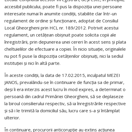
accesibil publicului, poate fi pus la dispoziția unei persoane
interesate numai în anumite condiții, stabilite clar într-un
regulament de ordine și funcționare, adoptat de Consiliul
Local Gheorgheni prin HCL nr. 189/2012. Potrivit acestui
regulament, un cetățean obișnuit poate solicita copii ale
înregistrării, prin depunerea unei cereri în acest sens și plata
cheltuielilor de efectuare a copiei. În nicio situație, originalele
nu pot fi puse la dispoziția cetățenilor obișnuiți, nici la sediul
instituției și nici în altă parte.
În aceste condiții, la data de 17.02.2015, inculpatul MEZEI
JANOS, prevalându-se în continuare de funcția sa de primar,
deși îi era interzis acest lucru în mod expres, a determinat o
persoană din cadrul Primăriei Gheorgheni, să se deplaseze
la biroul consilierului respectiv, să ia înregistrările respective
și să i le trimită la domiciliul său, lucru care s-a și întâmplat
ulterior.
În continuare, procurorii anticorupție au extins acțiunea