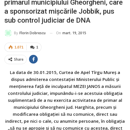
primarul municipiului Gheorgheni, care
a sponsorizat mişcările Jobbik, pus
sub control judiciar de DNA
On
mart. 19, 2015
By
Florin Dobrescu
1.071
1
Share
La data de 30.01.2015, Curtea de Apel Tîrgu Mureș a
dispus admiterea contestației Ministerului Public și
menținerea față de inculpatul MEZEI JANOS a măsurii
controlului judiciar, impunându-i-se acestuia obligația
suplimentară de a nu exercita activitatea de primar al
municipiului Gheorgheni jud. Harghita, precum și
modificarea obligației să nu comunice, direct sau
indirect, pe nici o cale, cu anumite persoane, în obligația
„să nu se apropie și să nu comunice cu acestea, direct