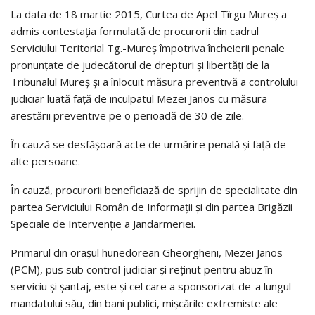
La data de 18 martie 2015, Curtea de Apel Tîrgu Mureș a
admis contestația formulată de procurorii din cadrul
Serviciului Teritorial Tg.-Mureș împotriva încheierii penale
pronunțate de judecătorul de drepturi și libertăți de la
Tribunalul Mureș și a înlocuit măsura preventivă a controlului
judiciar luată față de inculpatul Mezei Janos cu măsura
arestării preventive pe o perioadă de 30 de zile.
În cauză se desfășoară acte de urmărire penală și față de
alte persoane.
În cauză, procurorii beneficiază de sprijin de specialitate din
partea Serviciului Român de Informații și din partea Brigăzii
Speciale de Intervenție a Jandarmeriei.
Primarul din oraşul hunedorean Gheorgheni, Mezei Janos
(PCM), pus sub control judiciar şi reţinut pentru abuz în
serviciu şi şantaj, este şi cel care a sponsorizat de-a lungul
mandatului său, din bani publici, mişcările extremiste ale