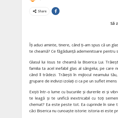
Share
Să z
Îţi aduci aminte, tinere, când ţi-am spus că un gla
te cheamă? Ce făgăduinţă ademenitoare pentru se
Glasul lui Iisus te cheamă la Biserica Lui. Trăieş
familia ta acel inefabil glas al sângelui, pe care 
când îl trădezi. Trăieşti în mijlocul neamului tă
grupare de indivizi izolaţi ci ca pe un suflet imens şi
Exişti într-o lume cu bucuriile şi durerile ei şi vib
te leagă şi te unifică inextricabil cu toţi semen
chemat? Ea este peste tot. Ea cuprinde în sine to
căci Biserica nu cunoaşte istorie: istoria ei este pr