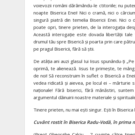
voievozii români dărâmându-le ctitoriile; nu pute
noapte Biserica Enei! Nici o cramă, nici o cârc
singură piatră din temelia Bisericii Enei. Nici o 
poate opri, tinere prieten, de la interogaţia de
Această interogaţie este dovada libertăţii tale
drumul tău spre Biserică şi poarta prin care pătrunz
pe pragul Bisericii, fără să ştii.
De atâţia ani auzi glasul Iui Iisus spunându-ţi „Pe
oprimă, te alienează. Iisus te primeşte, te mângâie
de noi! Să reconstruim în suflet o Biserică a Ene
vedea ridicată şi aievea, pe locul ei – mărturie s
naţionale! Fără biserici, fără mănăstiri, suntem
argumentul dăinuirii noastre materiale şi spirit
Tinere prieten, nu mai eşti singur. Eşti în Biserica 
Cuvânt rostit în Biserica Radu-Vodă, în prima 
(Preot Gheorghe Calciu – 7 cuvinte către tineri