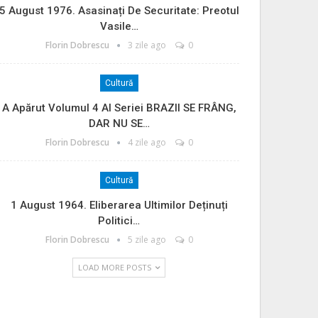
5 August 1976. Asasinați De Securitate: Preotul
Vasile…
Florin Dobrescu
3 zile ago
0
Cultură
A Apărut Volumul 4 Al Seriei BRAZII SE FRÂNG,
DAR NU SE…
Florin Dobrescu
4 zile ago
0
Cultură
1 August 1964. Eliberarea Ultimilor Deținuți
Politici…
Florin Dobrescu
5 zile ago
0
LOAD MORE POSTS