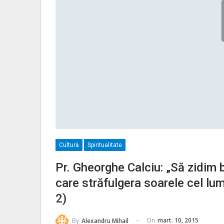
Cultură
Spiritualitate
Pr. Gheorghe Calciu: „Să zidim bi
care străfulgera soarele cel lum
2)
On
mart. 10, 2015
By
Alexandru Mihail