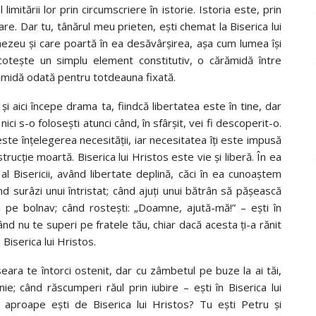
limitării lor prin circumscriere în istorie. Istoria este, prin
vare. Dar tu, tânărul meu prieten, eşti chemat la Biserica lui
nezeu şi care poartă în ea desăvârşirea, aşa cum lumea îşi
coteşte un simplu element constitutiv, o cărămidă între
ărămidă odată pentru totdeauna fixată.
i aici începe drama ta, fiindcă libertatea este în tine, dar
ici s-o foloseşti atunci când, în sfârşit, vei fi descoperit-o.
 este înţelegerea necesităţii, iar necesitatea îţi este impusă
trucţie moartă. Biserica lui Hristos este vie şi liberă. În ea
l Bisericii, având libertate deplină, căci în ea cunoaştem
nd surâzi unui întristat; când ajuţi unui bătrân să păşească
i pe bolnav; când rosteşti: „Doamne, ajută-mă!” – eşti în
când nu te superi pe fratele tău, chiar dacă acesta ţi-a rănit
n Biserica lui Hristos.
seara te întorci ostenit, dar cu zâmbetul pe buze la ai tăi,
e; când răscumperi răul prin iubire – eşti în Biserica lui
 aproape eşti de Biserica lui Hristos? Tu eşti Petru şi