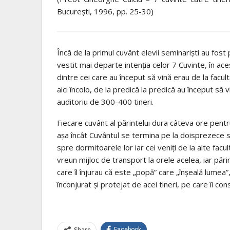
București, 1996, pp. 25-30)
Încă de la primul cuvânt elevii seminariști au fost 
vestit mai departe intenția celor 7 Cuvinte, în acest 
dintre cei care au început să vină erau de la facult
aici încolo, de la predică la predică au început să 
auditoriu de 300-400 tineri.
Fiecare cuvânt al părintelui dura câteva ore pentru
așa încât Cuvântul se termina pe la doisprezece sa
spre dormitoarele lor iar cei veniți de la alte facu
vreun mijloc de transport la orele acelea, iar păr
care îl înjurau că este „popă” care „înșeală lumea”
înconjurat și protejat de acei tineri, pe care îi cons
Share
Facebook