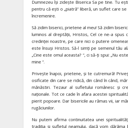
Dumnezeu îşi zideşte Biserica Sa pe tine. Tu eşti „
pentru că eşti o „piatră” liberă, un suflet care s
încremenire.
Să zidim biserici, prietene al meu! Să zidim biserici
luminos al dreptăţii, Hristos, Cel ce ne-a spus c
credinţei noastre, pe care nici o putere omeneasc
este însuşi Hristos. Să-l simţi pe semenul tău al
„Cine este omul aceasta? “, ci să-ţi spui: „Nu este
mine “.
Priveşte înapoi, prietene, şi te cutremură! Prive
osificate din care se ridică, din când în când, mărtu
mănăstiri. Tezaur al sufletului românesc şi cre
naţionale. Tot ce cade în afara acestei spiritualită
pierit popoare. Dar bisericile au rămas vii, iar mă
rugăciunilor.
Nu putem afirma continuitatea unei spiritualit
tradiţia şi sufletul neamului, dacă vom dărâma 