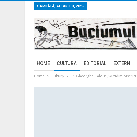
SÂMBĂTĂ, AUGUST 8, 2026
HOME
CULTURĂ
EDITORIAL
EXTERN
Home
Cultură
Pr. Gheorghe Calciu: „Să zidim biserici 