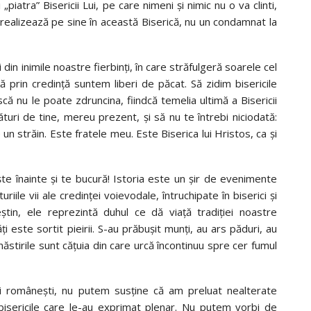
piatra” Bisericii Lui, pe care nimeni şi nimic nu o va clinti,
e realizează pe sine în această Biserică, nu un condamnat la
 din inimile noastre fierbinţi, în care străfulgeră soarele cel
ă prin credinţă suntem liberi de păcat. Să zidim bisericile
ă nu le poate zdruncina, fiindcă temelia ultimă a Bisericii
ături de tine, mereu prezent, şi să nu te întrebi niciodată:
 un străin. Este fratele meu. Este Biserica lui Hristos, ca şi
şte înainte şi te bucură! Istoria este un şir de evenimente
riile vii ale credinţei voievodale, întruchipate în biserici şi
ştin, ele reprezintă duhul ce dă viaţă tradiţiei noastre
ţi este sortit pieirii. S-au prăbuşit munţi, au ars păduri, au
năstirile sunt căţuia din care urcă încontinuu spre cer fumul
ăţi româneşti, nu putem susţine că am preluat nealterate
bisericile care le-au exprimat plenar. Nu putem vorbi de