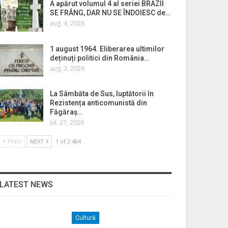
A apărut volumul 4 al seriei BRAZII
SE FRÂNG, DAR NU SE ÎNDOIESC de…
aug. 4, 2026
1 august 1964. Eliberarea ultimilor
deținuți politici din România…
aug. 3, 2026
La Sâmbăta de Sus, luptătorii în
Rezistența anticomunistă din
Făgăraș…
iul. 27, 2026
PREV
NEXT
1 of 2.484
LATEST NEWS
Cultură