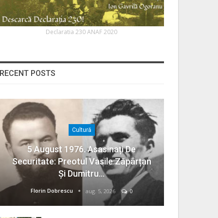
Declaratia 230 ANAF 2020
RECENT POSTS
Cultură
5 August 1976. Asasinați De
Securitate: Preotul Vasile Zăpârțan
Și Dumitru…
Florin Dobrescu
aug. 5, 2026
0