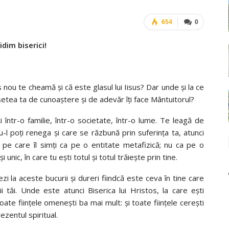
654
0
idim biserici!
s nou te cheamă şi că este glasul lui Iisus? Dar unde şi la ce
tea ta de cunoaştere şi de adevăr îţi face Mântuitorul?
ti într-o familie, într-o societate, într-o lume. Te leagă de
nu-l poţi renega şi care se răzbună prin suferinţa ta, atunci
u, pe care îl simţi ca pe o entitate metafizică; nu ca pe o
 unic, în care tu eşti totul şi totul trăieşte prin tine.
rezi la aceste bucurii şi dureri fiindcă este ceva în tine care
ii tăi. Unde este atunci Biserica lui Hristos, la care eşti
ate fiinţele omeneşti ba mai mult: şi toate fiinţele cereşti
ezentul spiritual.