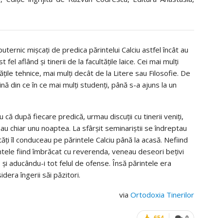
puternic mișcați de predica părintelui Calciu astfel încât au
fel aflând și tinerii de la facultățile laice. Cei mai mulți
ățile tehnice, mai mulți decât de la Litere sau Filosofie. De
vină din ce în ce mai mulți studenți, până s-a ajuns la un
 că după fiecare predică, urmau discuții cu tinerii veniți,
u chiar unu noaptea. La sfârșit seminariștii se îndreptau
ltăți îl conduceau pe părintele Calciu până la acasă. Nefiind
intele fiind îmbrăcat cu reverenda, veneau deseori bețivi
, și aducându-i tot felul de ofense. Însă părintele era
idera îngerii săi păzitori.
via
Ortodoxia Tinerilor
654
0