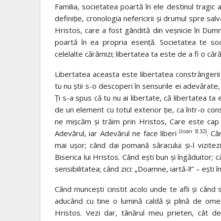
Familia, societatea poartă în ele destinul tragic al 
definiţie, cronologia nefericirii şi drumul spre sal
Hristos, care a fost gândită din veşnicie în Dum
poartă în ea propria esenţă. Societatea te so
celelalte cărămizi; libertatea ta este de a fi o c
Libertatea aceasta este libertatea constrângerii ş
tu nu ştii s-o descoperi în sensurile ei adevărate, n
Ţi s-a spus că tu nu ai libertate, că libertatea ta
de un element cu totul exterior ţie, ca într-o cons
ne mişcăm şi trăim prin Hristos, Care este cap a
(Ioan 8:32)
Adevărul, iar Adevărul ne face liberi
. Câ
mai uşor; când dai pomană săracului şi-l vizitez
Biserica lui Hristos. Când eşti bun şi îngăduitor; 
sensibilitatea; când zici: „Doamne, iartă-l!” – eşti î
Când munceşti cinstit acolo unde te afli şi când 
aducând cu tine o lumină caldă şi plină de omeni
Hristos. Vezi dar, tânărul meu prieten, cât de