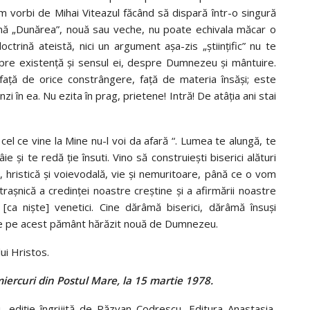
m vorbi de Mihai Viteazul făcând să dispară într-o singură
iumă „Dunărea”, nouă sau veche, nu poate echivala măcar o
doctrină ateistă, nici un argument aşa-zis „ştiinţific” nu te
spre existenţă şi sensul ei, despre Dumnezeu şi mântuire.
 faţă de orice constrângere, faţă de materia însăşi; este
i în ea. Nu ezita în prag, prietene! Intră! De atâţia ani stai
 cel ce vine la Mine nu-l voi da afară “. Lumea te alungă, te
 şi te redă ţie însuti. Vino să construieşti biserici alături
i, hristică şi voievodală, vie şi nemuritoare, până ce o vom
traşnică a credinţei noastre creştine şi a afirmării noastre
 [ca nişte] venetici. Cine dărâmă biserici, dărâmă însuşi
uale pe acest pământ hărăzit nouă de Dumnezeu.
lui Hristos.
miercuri din Postul Mare, la 15 martie 1978.
, ediție îngrijită de Răzvan Codrescu, Editura Anastasia,