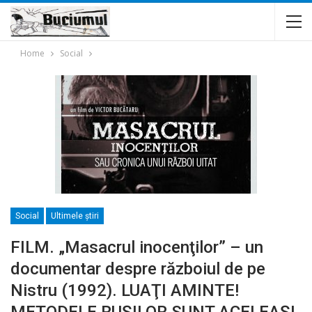
Home
Social
Social
Ultimele ştiri
FILM. „Masacrul inocenţilor” – un
documentar despre războiul de pe
Nistru (1992). LUAŢI AMINTE!