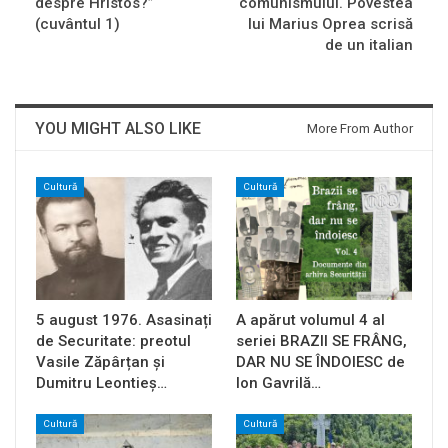
despre Hristos?”
comunismului. Povestea
(cuvântul 1)
lui Marius Oprea scrisă
de un italian
YOU MIGHT ALSO LIKE
More From Author
Cultură
Cultură
5 august 1976. Asasinați
A apărut volumul 4 al
de Securitate: preotul
seriei BRAZII SE FRÂNG,
Vasile Zăpârțan și
DAR NU SE ÎNDOIESC de
Dumitru Leontieș…
Ion Gavrilă…
Cultură
Cultură