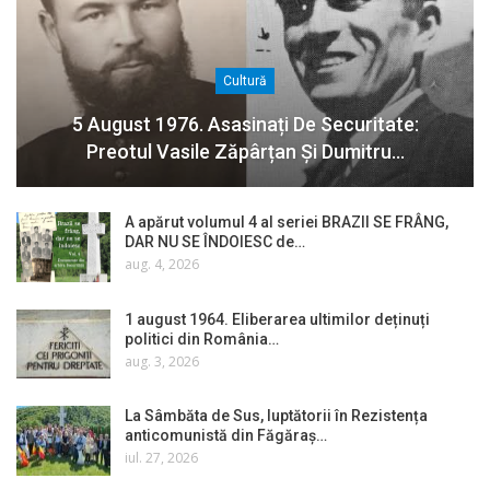
Cultură
5 August 1976. Asasinați De Securitate:
Preotul Vasile Zăpârțan Și Dumitru…
A apărut volumul 4 al seriei BRAZII SE FRÂNG,
DAR NU SE ÎNDOIESC de…
aug. 4, 2026
1 august 1964. Eliberarea ultimilor deținuți
politici din România…
aug. 3, 2026
La Sâmbăta de Sus, luptătorii în Rezistența
anticomunistă din Făgăraș…
iul. 27, 2026