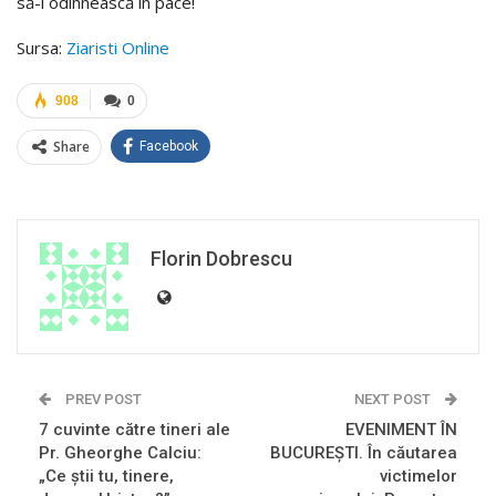
să-l odihnească în pace!
Sursa:
Ziaristi Online
908
0
Share
Facebook
Florin Dobrescu
PREV POST
NEXT POST
7 cuvinte către tineri ale
EVENIMENT ÎN
Pr. Gheorghe Calciu:
BUCUREŞTI. În căutarea
„Ce ştii tu, tinere,
victimelor