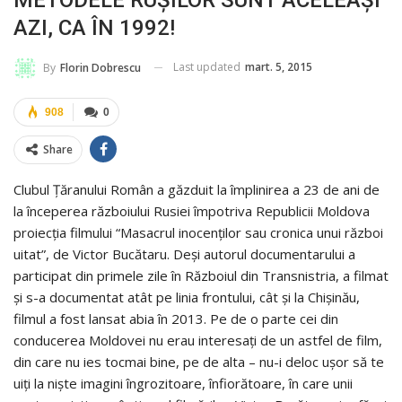
METODELE RUŞILOR SUNT ACELEAŞI
AZI, CA ÎN 1992!
Last updated
mart. 5, 2015
By
Florin Dobrescu
908
0
Share
Clubul Ţăranului Român a găzduit la împlinirea a 23 de ani de
la începerea războiului Rusiei împotriva Republicii Moldova
proiecţia filmului “Masacrul inocenților sau cronica unui război
uitat”, de Victor Bucătaru. Deși autorul documentarului a
participat din primele zile în Războiul din Transnistria, a filmat
și s-a documentat atât pe linia frontului, cât și la Chișinău,
filmul a fost lansat abia în 2013. Pe de o parte cei din
conducerea Moldovei nu erau interesați de un astfel de film,
din care nu ies tocmai bine, pe de alta – nu-i deloc ușor să te
uiți la niște imagini îngrozitoare, înfiorătoare, în care unii