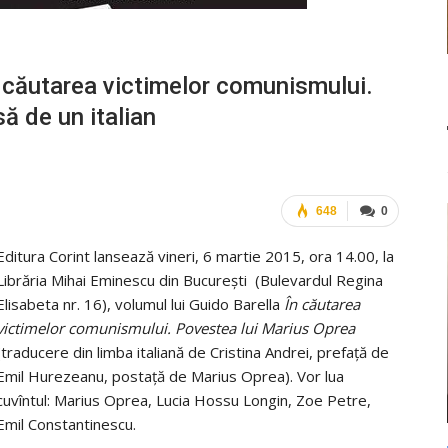
ăutarea victimelor comunismului.
ă de un italian
648
0
Editura Corint lansează vineri, 6 martie 2015, ora 14.00, la
Librăria Mihai Eminescu din Bucureşti (Bulevardul Regina
Elisabeta nr. 16), volumul lui Guido Barella
În căutarea
victimelor comunismului. Povestea lui Marius Oprea
(traducere din limba italiană de Cristina Andrei, prefaţă de
Emil Hurezeanu, postaţă de Marius Oprea). Vor lua
cuvîntul: Marius Oprea, Lucia Hossu Longin, Zoe Petre,
Emil Constantinescu.