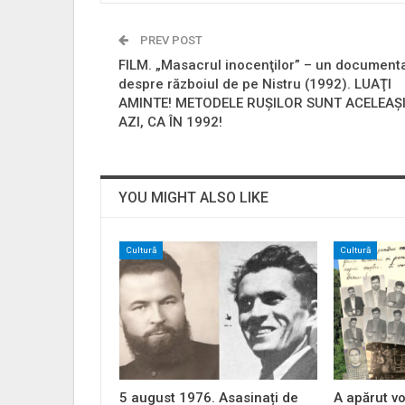
PREV POST
FILM. „Masacrul inocenţilor” – un document
despre războiul de pe Nistru (1992). LUAŢI
AMINTE! METODELE RUŞILOR SUNT ACELEAŞ
AZI, CA ÎN 1992!
YOU MIGHT ALSO LIKE
Cultură
Cultură
5 august 1976. Asasinați de
A apărut vo