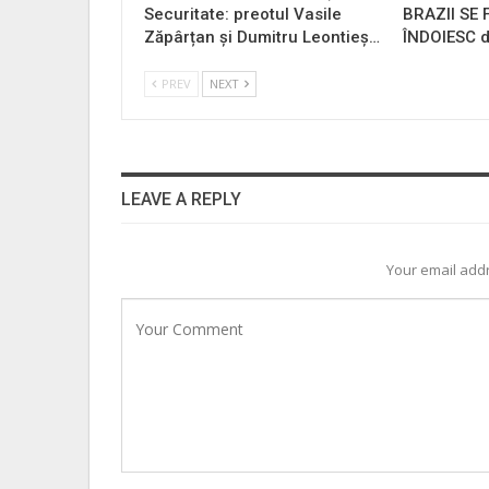
Securitate: preotul Vasile
BRAZII SE
Zăpârțan și Dumitru Leontieș…
ÎNDOIESC d
PREV
NEXT
LEAVE A REPLY
Your email addr