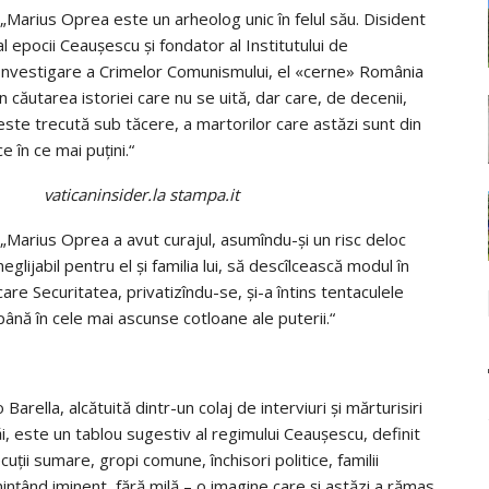
„Marius Oprea este un arheolog unic în felul său. Disident
al epocii Ceauşescu şi fondator al Institutului de
Investigare a Crimelor Comunismului, el «cerne» România
în căutarea istoriei care nu se uită, dar care, de decenii,
este trecută sub tăcere, a martorilor care astăzi sunt din
ce în ce mai puţini.“
vaticaninsider.la stampa.it
„Marius Oprea a avut curajul, asumîndu-şi un risc deloc
neglijabil pentru el şi familia lui, să descîlcească modul în
care Securitatea, privatizîndu-se, şi-a întins tentaculele
până în cele mai ascunse cotloane ale puterii.“
o Barella, alcătuită dintr-un colaj de interviuri şi mărturisiri
ăi, este un tablou sugestiv al regimului Ceauşescu, definit
ţii sumare, gropi comune, închisori politice, familii
inţând iminent, fără milă – o imagine care şi astăzi a rămas