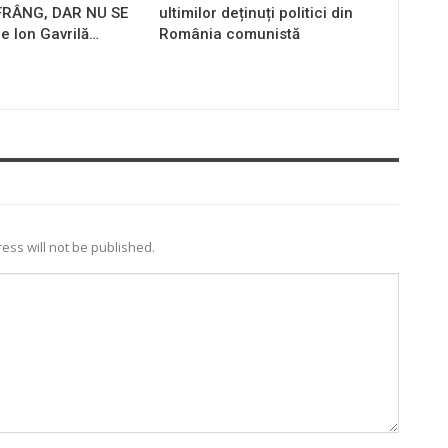
 FRÂNG, DAR NU SE
ultimilor deținuți politici din
e Ion Gavrilă…
România comunistă
ess will not be published.