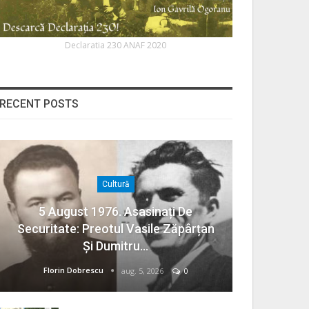
Declaratia 230 ANAF 2020
RECENT POSTS
Cultură
5 August 1976. Asasinați De
Securitate: Preotul Vasile Zăpârțan
Și Dumitru…
Florin Dobrescu
aug. 5, 2026
0