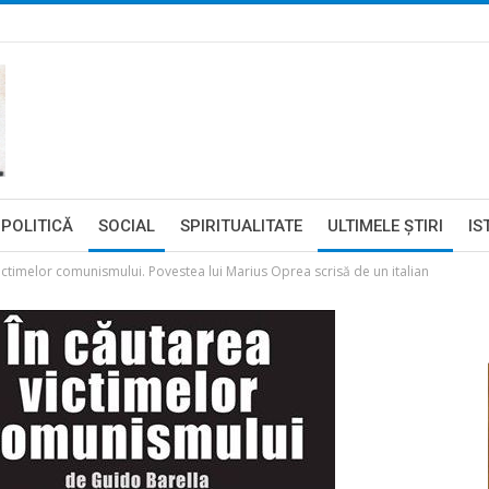
POLITICĂ
SOCIAL
SPIRITUALITATE
ULTIMELE ŞTIRI
IS
ctimelor comunismului. Povestea lui Marius Oprea scrisă de un italian