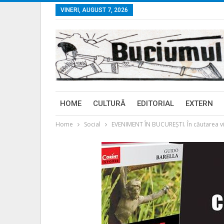
VINERI, AUGUST 7, 2026
HOME
CULTURĂ
EDITORIAL
EXTERN
Home
Social
EVENIMENT ÎN BUCUREŞTI. În căutarea vi