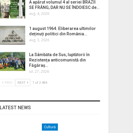
A apărut volumul 4 al seriei BRAZII
SE FRÂNG, DAR NU SE ÎNDOIESC de…
aug. 4, 2026
1 august 1964. Eliberarea ultimilor
deținuți politici din România…
aug. 3, 2026
La Sâmbăta de Sus, luptătorii în
Rezistența anticomunistă din
Făgăraș…
iul. 27, 2026
PREV
NEXT
1 of 2.484
LATEST NEWS
Cultură