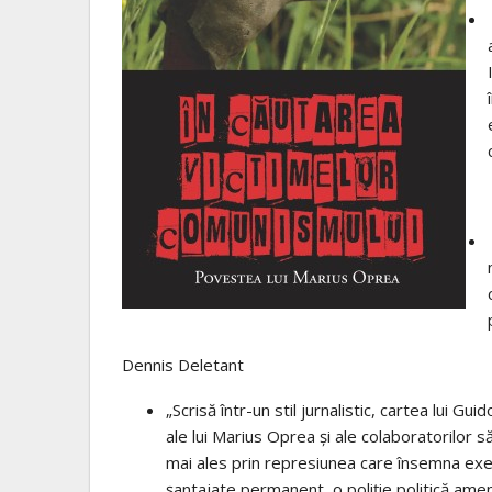
Dennis Deletant
„Scrisă într-un stil jurnalistic, cartea lui Guid
ale lui Marius Oprea şi ale colaboratorilor s
mai ales prin represiunea care însemna execu
şantajate permanent, o poliţie politică amen