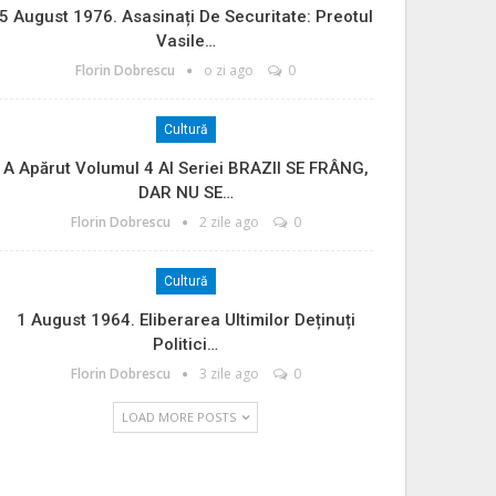
5 August 1976. Asasinați De Securitate: Preotul
Vasile…
Florin Dobrescu
o zi ago
0
Cultură
A Apărut Volumul 4 Al Seriei BRAZII SE FRÂNG,
DAR NU SE…
Florin Dobrescu
2 zile ago
0
Cultură
1 August 1964. Eliberarea Ultimilor Deținuți
Politici…
Florin Dobrescu
3 zile ago
0
LOAD MORE POSTS