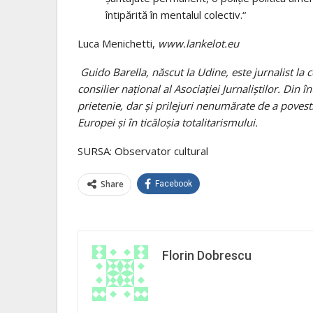
întipărită în mentalul colectiv.“
Luca Menichetti,
www.lankelot.eu
Guido Barella, născut la Udine, este jurnalist la c
consilier naţional al Asociaţiei Jurnaliştilor. Din
prietenie, dar şi prilejuri nenumărate de a povesti
Europei şi în ticăloşia totalitaris­mului.
SURSA: Observator cultural
Share
Facebook
Florin Dobrescu