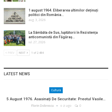
1 august 1964. Eliberarea ultimilor deținuți
politici din România…
aug. 3, 2026
La Sâmbăta de Sus, luptătorii în Rezistența
anticomunistă din Făgăraș…
iul. 27, 2026
PREV
NEXT
1 of 2.484
LATEST NEWS
Cultură
5 August 1976. Asasinați De Securitate: Preotul Vasile…
Florin Dobrescu
o zi ago
0