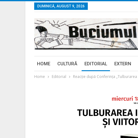
DUMINICĂ, AUGUST 9, 2026
HOME
CULTURĂ
EDITORIAL
EXTERN
Home
Editorial
Reacţie după Conferinţa „Tulburarea id