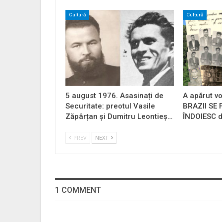
Cultură
Cultură
5 august 1976. Asasinați de
A apărut vo
Securitate: preotul Vasile
BRAZII SE
Zăpârțan și Dumitru Leontieș…
ÎNDOIESC d
PREV
NEXT
1 COMMENT