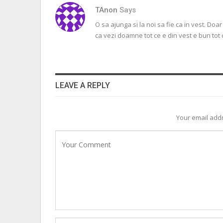
TAnon
Says
O sa ajunga si la noi sa fie ca in vest. Doa
ca vezi doamne tot ce e din vest e bun tot c
LEAVE A REPLY
Your email addr