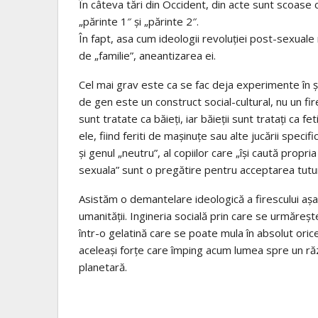
În câteva tări din Occident, din acte sunt scoase 
„părinte 1″ şi „părinte 2″.
În fapt, asa cum ideologii revoluției post-sexuale 
de „familie”, aneantizarea ei.
Cel mai grav este ca se fac deja experimente în școl
de gen este un construct social-cultural, nu un fire
sunt tratate ca băieţi, iar băieţii sunt trataţi ca fe
ele, fiind feriti de mașinuțe sau alte jucării specif
şi genul „neutru”, al copiilor care „îşi caută propri
sexuala” sunt o pregătire pentru acceptarea tutur
Asistăm o demantelare ideologică a firescului aşa
umanităţii. Ingineria socială prin care se urmăreş
într-o gelatină care se poate mula în absolut orice m
aceleaşi forţe care împing acum lumea spre un răz
planetară.