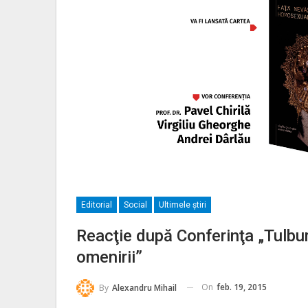
Editorial
Social
Ultimele ştiri
Reacţie după Conferinţa „Tulbura
omenirii”
On
feb. 19, 2015
By
Alexandru Mihail