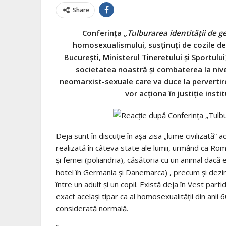
Share
Conferinţa
„Tulburarea identităţii de ge
homosexualismului, susținuți de cozile de 
București, Ministerul Tineretului și Sportul
societatea noastră şi combaterea la nive
neomarxist-sexuale care va duce la pervertirea
vor acționa în justiție insti
Deja sunt în discuție în așa zisa „lume civilizată” 
realizată în câteva state ale lumii, urmând ca Româ
şi femei (poliandria), căsătoria cu un animal dacă e
hotel în Germania şi Danemarca) , precum şi dezin
între un adult şi un copil. Există deja în Vest parti
exact acelaşi tipar ca al homosexualităţii din anii
considerată normală.