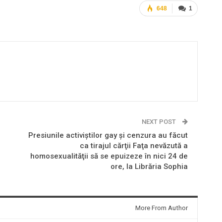
648
1
NEXT POST
Presiunile activiştilor gay şi cenzura au făcut
ca tirajul cărţii Faţa nevăzută a
homosexualităţii să se epuizeze în nici 24 de
ore, la Librăria Sophia
More From Author