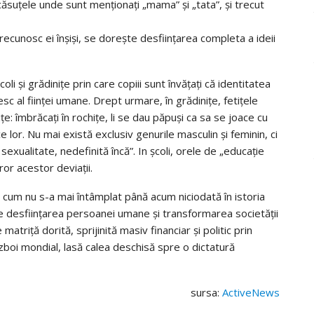
căsuţele unde sunt menţionaţi „mama” şi „tata”, şi trecut
recunosc ei înșiși, se dorește desființarea completa a ideii
i și grădinițe prin care copiii sunt învăţaţi că identitatea
sc al fiinţei umane. Drept urmare, în grădinițe, fetiţele
tiţe: îmbrăcaţi în rochiţe, li se dau păpuşi ca sa se joace cu
ice lor. Nu mai există exclusiv genurile masculin şi feminin, ci
a sexualitate, nedefinită încă”. In școli, orele de „educație
or acestor deviații.
 cum nu s-a mai întâmplat până acum niciodată în istoria
te desfiinţarea persoanei umane şi transformarea societăţii
atriță dorită, sprijinită masiv financiar şi politic prin
boi mondial, lasă calea deschisă spre o dictatură
sursa:
ActiveNews