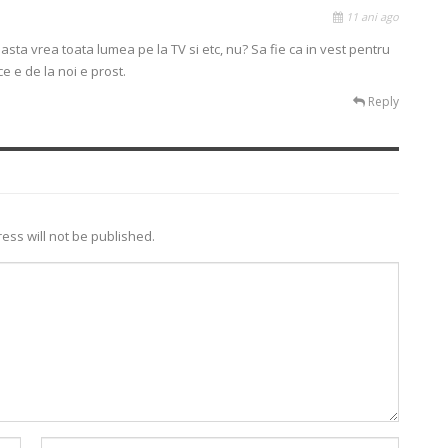
11 ani ago
r asta vrea toata lumea pe la TV si etc, nu? Sa fie ca in vest pentru
e e de la noi e prost.
Reply
ess will not be published.