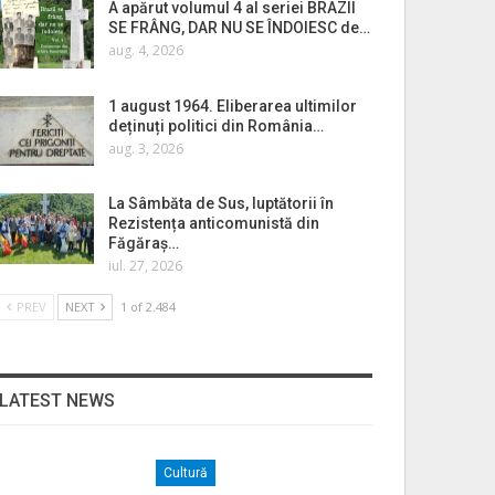
A apărut volumul 4 al seriei BRAZII
SE FRÂNG, DAR NU SE ÎNDOIESC de…
aug. 4, 2026
1 august 1964. Eliberarea ultimilor
deținuți politici din România…
aug. 3, 2026
La Sâmbăta de Sus, luptătorii în
Rezistența anticomunistă din
Făgăraș…
iul. 27, 2026
PREV
NEXT
1 of 2.484
LATEST NEWS
Cultură