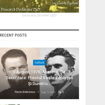
Declaratia 230 ANAF 2020
RECENT POSTS
Cultură
5 August 1976. Asasinați De
Securitate: Preotul Vasile Zăpârțan
Și Dumitru…
Florin Dobrescu
aug. 5, 2026
0