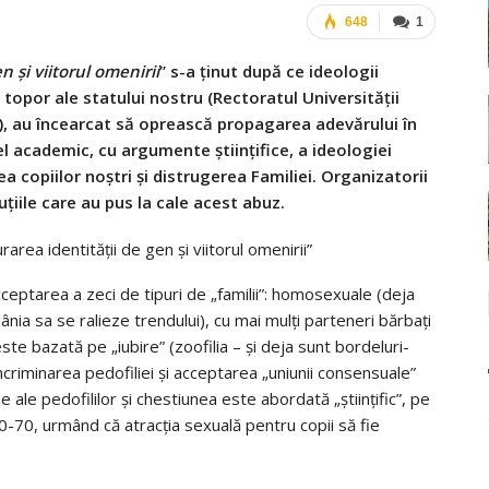
648
1
n şi viitorul omenirii
” s-a ținut după ce ideologii
topor ale statului nostru (Rectoratul Universității
ui), au încearcat să oprească propagarea adevărului în
l academic, cu argumente științifice, a ideologiei
 copiilor noștri şi distrugerea Familiei. Organizatorii
tuțiile care au pus la cale acest abuz.
acceptarea a zeci de tipuri de „familii”: homosexuale (deja
nia sa se ralieze trendului), cu mai mulţi parteneri bărbaţi
ste bazată pe „iubire” (zoofilia – şi deja sunt bordeluri-
criminarea pedofiliei şi acceptarea „uniunii consensuale”
de ale pedofililor şi chestiunea este abordată „ştiinţific”, pe
 60-70, urmând că atracţia sexuală pentru copii să fie