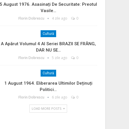
5 August 1976. Asasinați De Securitate: Preotul
Vasile…
Florin Dobrescu
4 zile ago
0
Cultură
A Apărut Volumul 4 Al Seriei BRAZII SE FRÂNG,
DAR NU SE…
Florin Dobrescu
5 zile ago
0
Cultură
1 August 1964. Eliberarea Ultimilor Deținuți
Politici…
Florin Dobrescu
6 zile ago
0
LOAD MORE POSTS